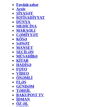
Faydalı xəbər
Arxiv
SİYASƏT
İQTİSADİYYAT
DÜNYA
MEDİCİNA
MARAQLI
CƏMİYYƏT
KÖŞƏ
SƏNƏT
MANŞET
SEÇİLƏN
MÜSAHİBƏ
KİTAB
HADİSƏ
FOTO
VİDEO
ÖNƏMLİ
FLƏŞ
GÜNDƏM
TƏHSİL
BAKUPOST TV
İDMAN
ÖZ ƏL