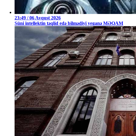
23:49 / 06 Avqust 2026
Süni intellektin təqlid edə bilmədiyi yeganə MƏQAM