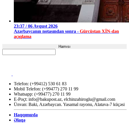
23:37 / 06 Avqust 2026
Azərbaycanın notasından sonra -
Gürcüstan XİN-dən
açıqlama
Hamısı
Telefon: (+99412) 530 61 83
Mobil Telefon: (+99477) 270 11 99
Whatsapp: (+99477) 270 11 99
E-Poçt:
info@bakupost.az
,
elchinzahiroglu@gmail.com
Ünvan: Baki, Azərbaycan. Yasamal rayonu, Alatava-7 küçəsi
Haqqımızda
Əlaqə