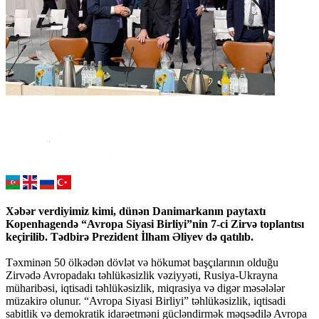
Xəbər verdiyimiz kimi, dünən Danimarkanın paytaxtı
Kopenhagendə “Avropa Siyasi Birliyi”nin 7-ci Zirvə toplantısı
keçirilib. Tədbirə Prezident İlham Əliyev də qatılıb.
Təxminən 50 ölkədən dövlət və hökumət başçılarının olduğu
Zirvədə Avropadakı təhlükəsizlik vəziyyəti, Rusiya-Ukrayna
müharibəsi, iqtisadi təhlükəsizlik, miqrasiya və digər məsələlər
müzakirə olunur. “Avropa Siyasi Birliyi” təhlükəsizlik, iqtisadi
sabitlik və demokratik idarəetməni gücləndirmək məqsədilə Avropa