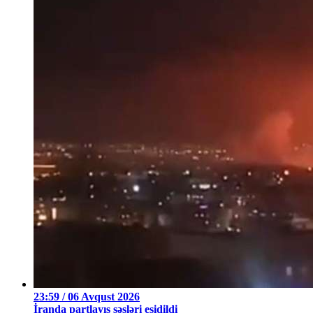
23:59 / 06 Avqust 2026
İranda partlayış səsləri eşidildi