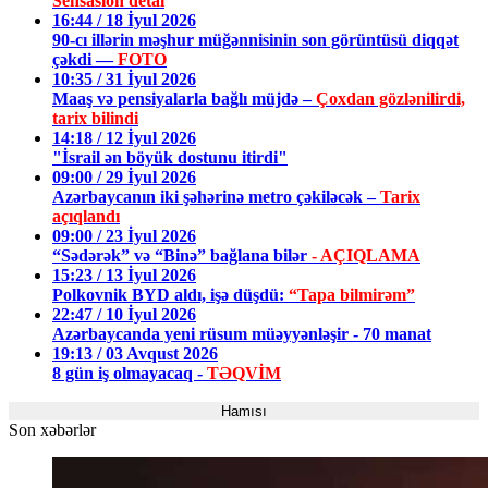
Sensasion detal
16:44 / 18 İyul 2026
90-cı illərin məşhur müğənnisinin son görüntüsü diqqət
çəkdi —
FOTO
10:35 / 31 İyul 2026
Maaş və pensiyalarla bağlı müjdə –
Çoxdan gözlənilirdi,
tarix bilindi
14:18 / 12 İyul 2026
"İsrail ən böyük dostunu itirdi"
09:00 / 29 İyul 2026
Azərbaycanın iki şəhərinə metro çəkiləcək –
Tarix
açıqlandı
09:00 / 23 İyul 2026
“Sədərək” və “Binə” bağlana bilər
- AÇIQLAMA
15:23 / 13 İyul 2026
Polkovnik BYD aldı, işə düşdü:
“Tapa bilmirəm”
22:47 / 10 İyul 2026
Azərbaycanda yeni rüsum müəyyənləşir - 70 manat
19:13 / 03 Avqust 2026
8 gün iş olmayacaq -
TƏQVİM
Hamısı
Son xəbərlər