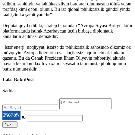
sülhün, sabitliyin və təhlükəsizliyin bərqərar olunmasına töhfə verən
tərəfdaş kimi qəbul olunur. Bu isə qlobal təhlükəsizlik gündəliyində
fəal iştiraka şərait yaradır”.
Deputat qeyd edib ki, strateji baxımdan “Avropa Siyasi Birliyi” kimi
platformalarda iştirak Azərbaycan üçün birbaşa diplomatik
kanalların açılması deməkdir:
“İstər enerji, nəqliyyat, istərsə də təhlükəsizlik sahəsində ölkəmiz öz
mövqeyini Avropa liderlərinə vasitəçilərsiz təqdim etmək imkanı
qazanır. Bu da Cənab Prezident İlham Əliyevin rəhbərliyi altında
həyata keçirilən daxili və xarici siyasətin tam müstəqil olduğunun
bariz nümunəsidir”.
Lalə, BakuPost
Şərhlər
↻
Yaz...