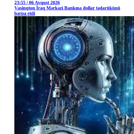
23:55 / 06 Avqust 2026
Vaşinqton İraq Mərkəzi Bankına dollar tədarükünü
bərpa etdi