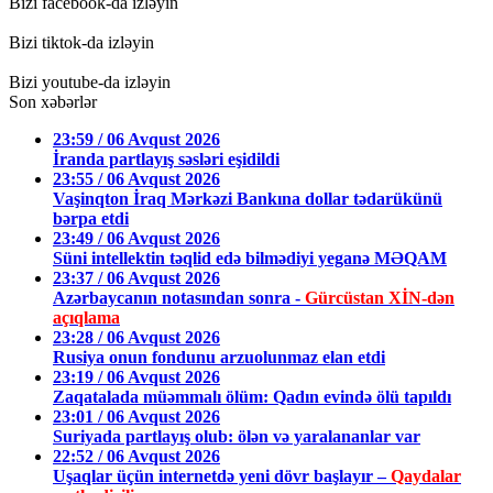
Bizi facebook-da izləyin
Bizi tiktok-da izləyin
Bizi youtube-da izləyin
Son xəbərlər
23:59 / 06 Avqust 2026
İranda partlayış səsləri eşidildi
23:55 / 06 Avqust 2026
Vaşinqton İraq Mərkəzi Bankına dollar tədarükünü
bərpa etdi
23:49 / 06 Avqust 2026
Süni intellektin təqlid edə bilmədiyi yeganə MƏQAM
23:37 / 06 Avqust 2026
Azərbaycanın notasından sonra -
Gürcüstan XİN-dən
açıqlama
23:28 / 06 Avqust 2026
Rusiya onun fondunu arzuolunmaz elan etdi
23:19 / 06 Avqust 2026
Zaqatalada müəmmalı ölüm: Qadın evində ölü tapıldı
23:01 / 06 Avqust 2026
Suriyada partlayış olub: ölən və yaralananlar var
22:52 / 06 Avqust 2026
Uşaqlar üçün internetdə yeni dövr başlayır –
Qaydalar