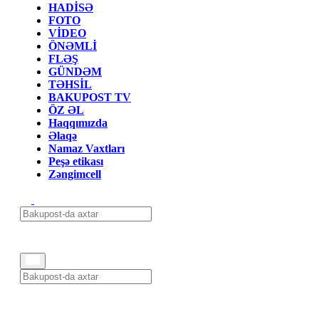
HADİSƏ
FOTO
VİDEO
ÖNƏMLİ
FLƏŞ
GÜNDƏM
TƏHSİL
BAKUPOST TV
ÖZ ƏL
Haqqımızda
Əlaqə
Namaz Vaxtları
Peşə etikası
Zəngimcell