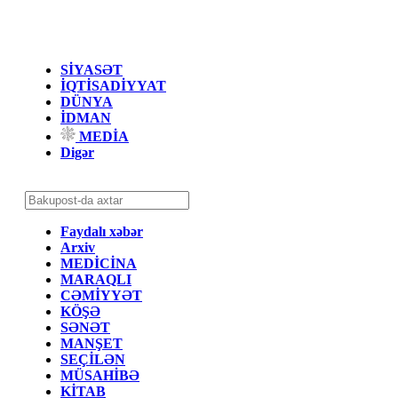
SİYASƏT
İQTİSADİYYAT
DÜNYA
İDMAN
MEDİA
Digər
Faydalı xəbər
Arxiv
MEDİCİNA
MARAQLI
CƏMİYYƏT
KÖŞƏ
SƏNƏT
MANŞET
SEÇİLƏN
MÜSAHİBƏ
KİTAB