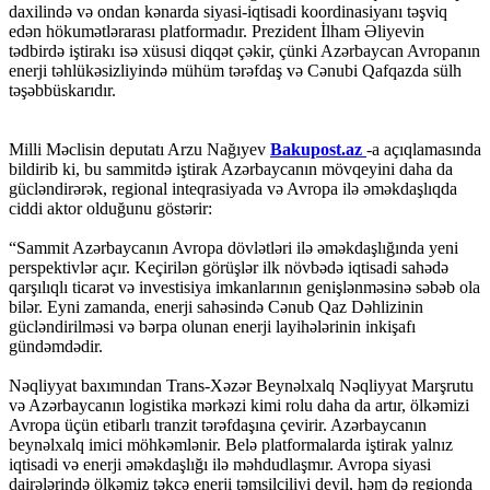
daxilində və ondan kənarda siyasi-iqtisadi koordinasiyanı təşviq
edən hökumətlərarası platformadır. Prezident İlham Əliyevin
tədbirdə iştirakı isə xüsusi diqqət çəkir, çünki Azərbaycan Avropanın
enerji təhlükəsizliyində mühüm tərəfdaş və Cənubi Qafqazda sülh
təşəbbüskarıdır.
Milli Məclisin deputatı Arzu Nağıyev
Bakupost.az
-a açıqlamasında
bildirib ki, bu sammitdə iştirak Azərbaycanın mövqeyini daha da
gücləndirərək, regional inteqrasiyada və Avropa ilə əməkdaşlıqda
ciddi aktor olduğunu göstərir:
“Sammit Azərbaycanın Avropa dövlətləri ilə əməkdaşlığında yeni
perspektivlər açır. Keçirilən görüşlər ilk növbədə iqtisadi sahədə
qarşılıqlı ticarət və investisiya imkanlarının genişlənməsinə səbəb ola
bilər. Eyni zamanda, enerji sahəsində Cənub Qaz Dəhlizinin
gücləndirilməsi və bərpa olunan enerji layihələrinin inkişafı
gündəmdədir.
Nəqliyyat baxımından Trans-Xəzər Beynəlxalq Nəqliyyat Marşrutu
və Azərbaycanın logistika mərkəzi kimi rolu daha da artır, ölkəmizi
Avropa üçün etibarlı tranzit tərəfdaşına çevirir. Azərbaycanın
beynəlxalq imici möhkəmlənir. Belə platformalarda iştirak yalnız
iqtisadi və enerji əməkdaşlığı ilə məhdudlaşmır. Avropa siyasi
dairələrində ölkəmiz təkcə enerji təmsilçiliyi deyil, həm də regionda