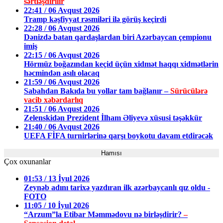
sərtləşdirilir
22:41 / 06 Avqust 2026
Tramp kəşfiyyat rəsmiləri ilə görüş keçirdi
22:28 / 06 Avqust 2026
Dənizdə batan qardaşlardan biri Azərbaycan çempionu
imiş
22:15 / 06 Avqust 2026
Hörmüz boğazından keçid üçün xidmət haqqı xidmətlərin
həcmindən asılı olacaq
21:59 / 06 Avqust 2026
Sabahdan Bakıda bu yollar tam bağlanır –
Sürücülərə
vacib xəbərdarlıq
21:51 / 06 Avqust 2026
Zelenskidən Prezident İlham Əliyevə xüsusi təşəkkür
21:40 / 06 Avqust 2026
UEFA FİFA turnirlərinə qarşı boykotu davam etdirəcək
Hamısı
Çox oxunanlar
01:53 / 13 İyul 2026
Zeynəb adını tarixə yazdıran ilk azərbaycanlı qız oldu -
FOTO
11:05 / 10 İyul 2026
“Arzum”la Etibar Məmmədovu nə birləşdirir?
–