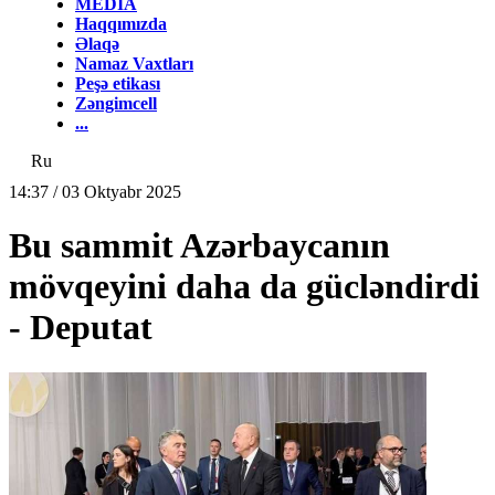
MEDİA
Haqqımızda
Əlaqə
Namaz Vaxtları
Peşə etikası
Zəngimcell
...
Ru
14:37 / 03 Oktyabr 2025
Bu sammit Azərbaycanın
mövqeyini daha da gücləndirdi
- Deputat