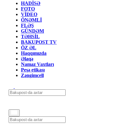
HADİSƏ
FOTO
VİDEO
ÖNƏMLİ
FLƏŞ
GÜNDƏM
TƏHSİL
BAKUPOST TV
ÖZ ƏL
Haqqımızda
Əlaqə
Namaz Vaxtları
Peşə etikası
Zəngimcell