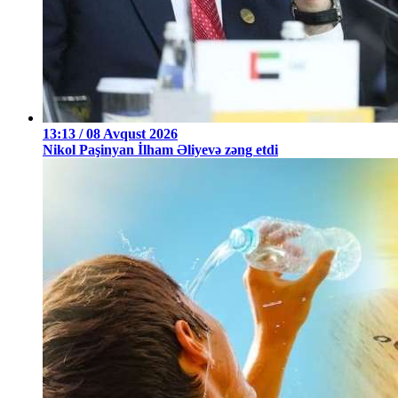
13:13 / 08 Avqust 2026
Nikol Paşinyan İlham Əliyevə zəng etdi