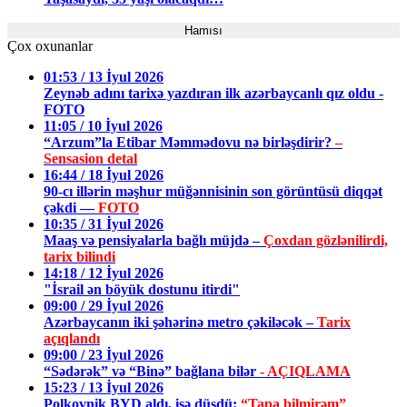
Hamısı
Çox oxunanlar
01:53 / 13 İyul 2026
Zeynəb adını tarixə yazdıran ilk azərbaycanlı qız oldu -
FOTO
11:05 / 10 İyul 2026
“Arzum”la Etibar Məmmədovu nə birləşdirir?
–
Sensasion detal
16:44 / 18 İyul 2026
90-cı illərin məşhur müğənnisinin son görüntüsü diqqət
çəkdi —
FOTO
10:35 / 31 İyul 2026
Maaş və pensiyalarla bağlı müjdə –
Çoxdan gözlənilirdi,
tarix bilindi
14:18 / 12 İyul 2026
"İsrail ən böyük dostunu itirdi"
09:00 / 29 İyul 2026
Azərbaycanın iki şəhərinə metro çəkiləcək –
Tarix
açıqlandı
09:00 / 23 İyul 2026
“Sədərək” və “Binə” bağlana bilər
- AÇIQLAMA
15:23 / 13 İyul 2026
Polkovnik BYD aldı, işə düşdü:
“Tapa bilmirəm”