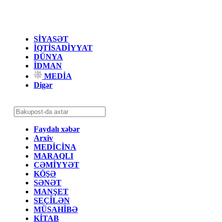
SİYASƏT
İQTİSADİYYAT
DÜNYA
İDMAN
MEDİA
Digər
Faydalı xəbər
Arxiv
MEDİCİNA
MARAQLI
CƏMİYYƏT
KÖŞƏ
SƏNƏT
MANŞET
SEÇİLƏN
MÜSAHİBƏ
KİTAB