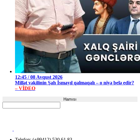
12:45 / 08 Avqust 2026
Millət vəkilinin Şah İsmayıl qalmaqalı – o niyə belə edir?
– VİDEO
Hamısı
Telefon: (+99412) 530 61 83