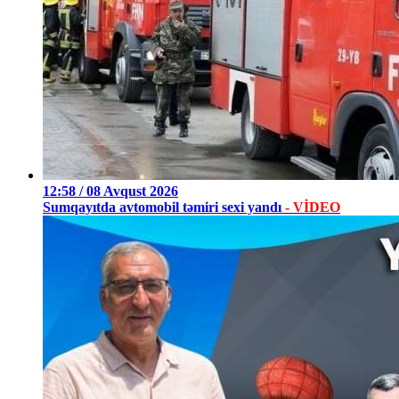
12:58 / 08 Avqust 2026
Sumqayıtda avtomobil təmiri sexi yandı
- VİDEO