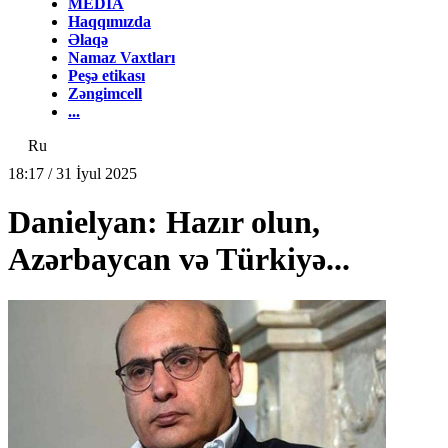
MEDİA
Haqqımızda
Əlaqə
Namaz Vaxtları
Peşə etikası
Zəngimcell
...
Ru
18:17 / 31 İyul 2025
Danielyan: Hazır olun,
Azərbaycan və Türkiyə...