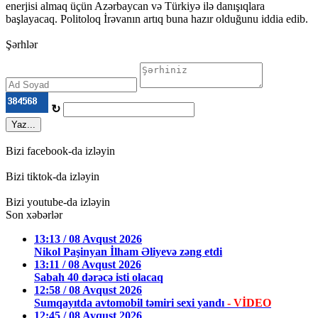
enerjisi almaq üçün Azərbaycan və Türkiyə ilə danışıqlara
başlayacaq. Politoloq İrəvanın artıq buna hazır olduğunu iddia edib.
Şərhlər
↻
Yaz...
Bizi facebook-da izləyin
Bizi tiktok-da izləyin
Bizi youtube-da izləyin
Son xəbərlər
13:13 / 08 Avqust 2026
Nikol Paşinyan İlham Əliyevə zəng etdi
13:11 / 08 Avqust 2026
Sabah 40 dərəcə isti olacaq
12:58 / 08 Avqust 2026
Sumqayıtda avtomobil təmiri sexi yandı
- VİDEO
12:45 / 08 Avqust 2026