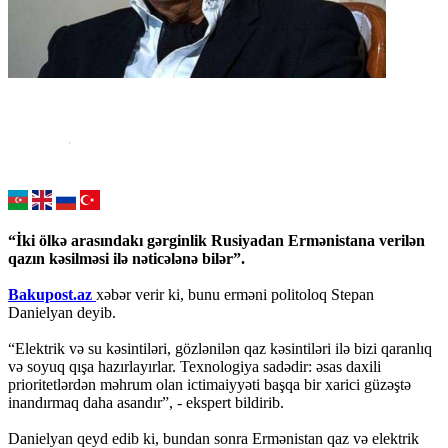
“İki ölkə arasındakı gərginlik Rusiyadan Ermənistana verilən
qazın kəsilməsi ilə nəticələnə bilər”.
Bakupost.az
xəbər verir ki, bunu erməni politoloq Stepan
Danielyan deyib.
“Elektrik və su kəsintiləri, gözlənilən qaz kəsintiləri ilə bizi qaranlıq
və soyuq qışa hazırlayırlar. Texnologiya sadədir: əsas daxili
prioritetlərdən məhrum olan ictimaiyyəti başqa bir xarici güzəştə
inandırmaq daha asandır”, - ekspert bildirib.
Danielyan qeyd edib ki, bundan sonra Ermənistan qaz və elektrik