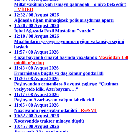
Millət vəkilinin Şah İsmayıl qalmaqalı – o niyə belə edir?
– VİDEO
12:32 / 08 Avqust 2026
Ağdaşda nişan münaqişəsi: polis araşdırma aparır
12:20 / 08 Avqust 2026
İqbal Ağazadə Fazil Mustafanı "vurdu"
12:10 / 08 Avqust 2026
Müəllimlərin yaşayış rayonuna uyğun vakansiya seçimi
başladı
11:57 / 08 Avqust 2026
4 azərbaycanlı cinayət başında yaxalandı:
Məsciddən 150
minlik oğurluq
11:43 / 08 Avqust 2026
Ermənistana buğda və daş kömür göndərildi
11:30 / 08 Avqust 2026
Paşinyandan ermənilərə 8 avqust çağırışı: “Çıxılmaz
vəziyyətdə idik, Azərbaycan….”
11:17 / 08 Avqust 2026
Paşinyan Azərbaycan xalqını təbrik etdi
11:05 / 08 Avqust 2026
Naxçıvanda pensiyalar ödənildi
- RƏSMİ
10:52 / 08 Avqust 2026
Xocavənddə traktor minaya düşdü
10:45 / 08 Avqust 2026
Yaşasaydı, 35 yaşı olacaqdı…