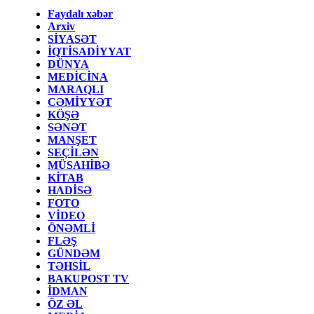
Faydalı xəbər
Arxiv
SİYASƏT
İQTİSADİYYAT
DÜNYA
MEDİCİNA
MARAQLI
CƏMİYYƏT
KÖŞƏ
SƏNƏT
MANŞET
SEÇİLƏN
MÜSAHİBƏ
KİTAB
HADİSƏ
FOTO
VİDEO
ÖNƏMLİ
FLƏŞ
GÜNDƏM
TƏHSİL
BAKUPOST TV
İDMAN
ÖZ ƏL