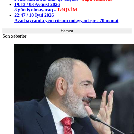
19:13 / 03 Avqust 2026
8 gün iş olmayacaq -
TƏQVİM
22:47 / 10 İyul 2026
Azərbaycanda yeni rüsum müəyyənləşir - 70 manat
Hamısı
Son xəbərlər