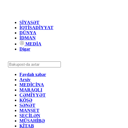
SİYASƏT
İQTİSADİYYAT
DÜNYA
İDMAN
MEDİA
Digər
Faydalı xəbər
Arxiv
MEDİCİNA
MARAQLI
CƏMİYYƏT
KÖŞƏ
SƏNƏT
MANŞET
SEÇİLƏN
MÜSAHİBƏ
KİTAB