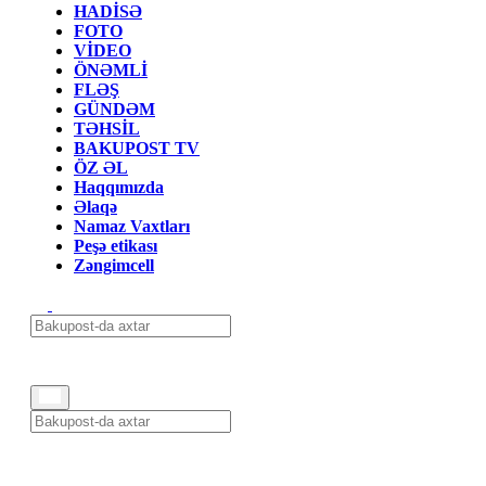
HADİSƏ
FOTO
VİDEO
ÖNƏMLİ
FLƏŞ
GÜNDƏM
TƏHSİL
BAKUPOST TV
ÖZ ƏL
Haqqımızda
Əlaqə
Namaz Vaxtları
Peşə etikası
Zəngimcell