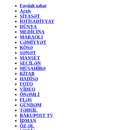
Faydalı xəbər
Arxiv
SİYASƏT
İQTİSADİYYAT
DÜNYA
MEDİCİNA
MARAQLI
CƏMİYYƏT
KÖŞƏ
SƏNƏT
MANŞET
SEÇİLƏN
MÜSAHİBƏ
KİTAB
HADİSƏ
FOTO
VİDEO
ÖNƏMLİ
FLƏŞ
GÜNDƏM
TƏHSİL
BAKUPOST TV
İDMAN
ÖZ ƏL