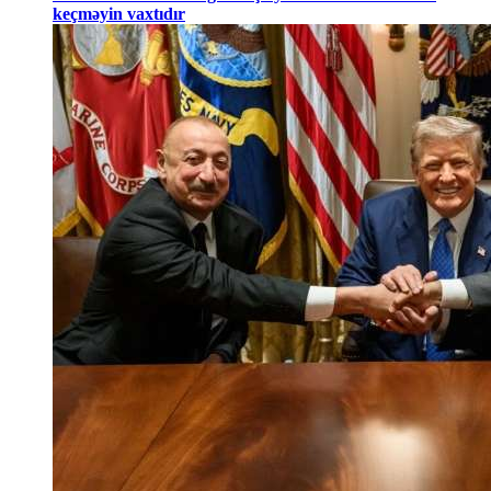
keçməyin vaxtıdır