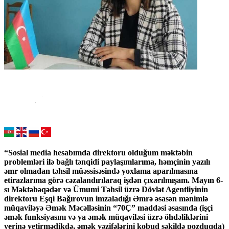
“Sosial media hesabımda direktoru olduğum məktəbin
problemləri ilə bağlı tənqidi paylaşımlarıma, həmçinin yazılı
əmr olmadan təhsil müəssisəsində yoxlama aparılmasına
etirazlarıma görə cəzalandırılaraq işdən çıxarılmışam. Mayın 6-
sı Məktəbəqədər və Ümumi Təhsil üzrə Dövlət Agentliyinin
direktoru Eşqi Bağırovun imzaladığı Əmrə əsasən mənimlə
müqaviləyə Əmək Məcəlləsinin “70Ç” maddəsi əsasında (işçi
əmək funksiyasını və ya əmək müqaviləsi üzrə öhdəliklərini
yerinə yetirmədikdə, əmək vəzifələrini kobud şəkildə pozduqda)