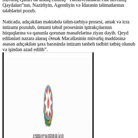
Qaydaları”nın, Nazirliyin, Agentliyin və İdarənin təlimatlarının
tələblərini pozub.
Nəticədə, adıçəkilən məktəbdə təlim-tərbiyə prosesi, əmək və icra
intizamı pozulub, ümumi təhsil prosesinin iştirakçılarının
hüquqlarına və qanunla qorunan mənafelərinə ziyan dəyib. Qeyd
edilənləri nəzərə alaraq Əmək Məcəlləsinin müvafiq maddəsinə
əsasən adıçəkilən şəxs barəsində intizam tənbeh tədbiri tətbiq olunub
və işindən azad edilib”.