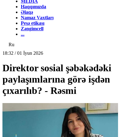
MEDİA
Haqqımızda
Əlaqə
Namaz Vaxtları
Peşə etikası
Zəngimcell
...
Ru
18:32 / 01 İyun 2026
Direktor sosial şəbəkədəki
paylaşımlarına görə işdən
çıxarılıb? - Rəsmi