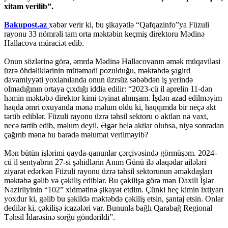
xitam verilib”.
Bakupost.az
xəbər verir ki, bu şikayətlə “Qafqazinfo”ya Füzuli
rayonu 33 nömrəli tam orta məktəbin keçmiş direktoru Mədinə
Hallacova müraciət edib.
Onun sözlərinə görə, əmrdə Mədinə Hallacovanın əmək müqaviləsi
üzrə öhdəliklərinin mütəmadi pozulduğu, məktəbdə şagird
davamiyyəti yoxlanılanda onun üzrsüz səbəbdən iş yerində
olmadığının ortaya çıxdığı iddia edilir: “2023-cü il aprelin 11-dən
həmin məktəbə direktor kimi təyinat almışam. İşdən azad edilməyim
haqda əmri oxuyanda mənə məlum oldu ki, haqqımda bir neçə akt
tərtib ediblər. Füzuli rayonu üzrə təhsil sektoru o aktları nə vaxt,
necə tərtib edib, məlum deyil. Əgər belə aktlar olubsa, niyə sonradan
çağırıb mənə bu barədə məlumat verilməyib?
Mən bütün işlərimi qayda-qanunlar çərçivəsində görmüşəm. 2024-
cü il sentyabrın 27-si şəhidlərin Anım Günü ilə əlaqədar ailələri
ziyarət edərkən Füzuli rayonu üzrə təhsil sektorunun əməkdaşları
məktəbə gəlib və çəkiliş ediblər. Bu çəkilişə görə mən Daxili İşlər
Nazirliyinin “102” xidmətinə şikayət etdim. Çünki heç kimin ixtiyarı
yoxdur ki, gəlib bu şəkildə məktəbdə çəkiliş etsin, şantaj etsin. Onlar
dedilər ki, çəkilişə icazələri var. Bununla bağlı Qarabağ Regional
Təhsil İdarəsinə sorğu göndərildi”.