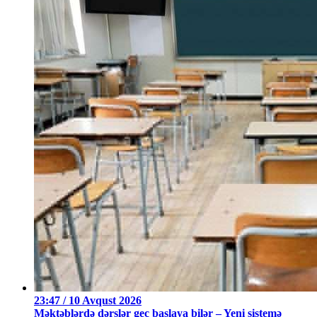
23:47 / 10 Avqust 2026
Məktəblərdə dərslər gec başlaya bilər – Yeni sistemə