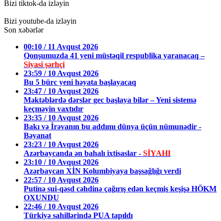
Bizi tiktok-da izləyin
Bizi youtube-da izləyin
Son xəbərlər
00:10 / 11 Avqust 2026
Qonşumuzda 41 yeni müstəqil respublika yaranacaq –
Siyasi şərhçi
23:59 / 10 Avqust 2026
Bu 5 bürc yeni həyata başlayacaq
23:47 / 10 Avqust 2026
Məktəblərdə dərslər gec başlaya bilər – Yeni sistemə
keçməyin vaxtıdır
23:35 / 10 Avqust 2026
Bakı və İrəvanın bu addımı dünya üçün nümunədir -
Bəyanat
23:23 / 10 Avqust 2026
Azərbaycanda ən bahalı ixtisaslar -
SİYAHI
23:10 / 10 Avqust 2026
Azərbaycan XİN Kolumbiyaya başsağlığı verdi
22:57 / 10 Avqust 2026
Putinə sui-qəsd cəhdinə çağırış edən keçmiş keşişə HÖKM
OXUNDU
22:46 / 10 Avqust 2026
Türkiyə sahillərində PUA tapıldı