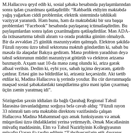
M.Hallacova qeyd edib ki, sosial şəbəkə hesabında paylaşımlarından
sonra işdən çıxarılması qətiləşdirilib: “Rəhbərlik etdiyim məktəbdə
yağış yağarkən ciddi problemlər, elektrik sistemində təhlükəli
vəziyyət yaranırdı. Həm bunu, həm də məktəbdəki bir sıra başqa
problemləri “Facebook” hesabında paylaşaraq ictimailəşdirdim. Bu
paylaşımlardan sonra işdən çıxarılmağımı qətiləşdirdilər. Mən ADA-
da ixtisasartırma təhsili alıram və orada praktika günüm olmalıydı.
Bir də əvvəldən 25 günlük məzuniyyətim qalmışdı. Elektron şəkildə
Füzuli rayonu üzrə təhsil sektoruna məktub göndərdim ki, sabah bu
məsələ ilə əlaqədar Bakıya gedirəm. Mənə problem yaradılsın deyə
təhsil sektorunun müdiri məzuniyyət götürüb və elektron ərizəmə
baxmayıb. Axşam saat 10-da mənə zəng olundu ki, ərizə gərək
əlbəəl verilsin. Dedim ki, eybi yox, sabah işçimə deyərəm, gətirib
çatdırar. Ertəsi gün isə bildirdilər ki, ərizəniz keçərsizdir. Akt tərtib
etdilər ki, Mədinə Hallacova iş yerində yoxdur. Bu cür davranmaqda
məqsəd sosial şəbəkələrdəki tənqidlərimə görə məni işdən çıxarmaq
üçün zəmin yaratmaq idi”.
Sözügedən şəxsin iddiaları ilə bağlı Qarabağ Regional Təhsil
İdarəsinə ünvanladığımız sorğuya belə cavab aldıq: “Füzuli rayon
33 nömrəli tam orta məktəbin direktoru vəzifəsində çalışan
Hallacova Mədinə Məhəmməd qızı əmək funksiyasını və əmək
müqaviləsi üzrə öhdəliklərini yerinə yetirməyib, Əmək Məcəlləsinin
müvafiq maddəsinin, Elm və Təhsil Nazirliyinin Kollegiyasının
müvafiq Qərarı ilə təsdiq edilmiş “Təhsilverənlərin etik davranış