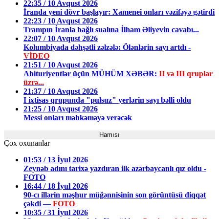
22:35 / 10 Avqust 2026
İranda yeni dövr başlayır: Xamenei onları vəzifəyə gətirdi
22:23 / 10 Avqust 2026
Trampın İranla bağlı sualına İlham Əliyevin cavabı...
22:07 / 10 Avqust 2026
Kolumbiyada dəhşətli zəlzələ: Ölənlərin sayı artdı -
VİDEO
21:51 / 10 Avqust 2026
Abituriyentlər üçün MÜHÜM XƏBƏR:
II və III qruplar
üzrə...
21:37 / 10 Avqust 2026
I ixtisas qrupunda "pulsuz" yerlərin sayı bəlli oldu
21:25 / 10 Avqust 2026
Messi onları məhkəməyə verəcək
Hamısı
Çox oxunanlar
01:53 / 13 İyul 2026
Zeynəb adını tarixə yazdıran ilk azərbaycanlı qız oldu -
FOTO
16:44 / 18 İyul 2026
90-cı illərin məşhur müğənnisinin son görüntüsü diqqət
çəkdi —
FOTO
10:35 / 31 İyul 2026