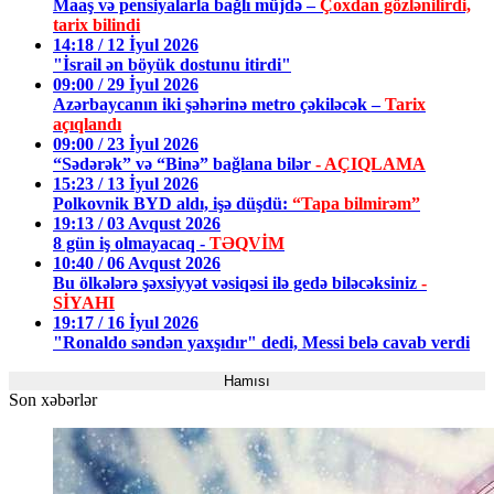
Maaş və pensiyalarla bağlı müjdə –
Çoxdan gözlənilirdi,
tarix bilindi
14:18 / 12 İyul 2026
"İsrail ən böyük dostunu itirdi"
09:00 / 29 İyul 2026
Azərbaycanın iki şəhərinə metro çəkiləcək –
Tarix
açıqlandı
09:00 / 23 İyul 2026
“Sədərək” və “Binə” bağlana bilər
- AÇIQLAMA
15:23 / 13 İyul 2026
Polkovnik BYD aldı, işə düşdü:
“Tapa bilmirəm”
19:13 / 03 Avqust 2026
8 gün iş olmayacaq -
TƏQVİM
10:40 / 06 Avqust 2026
Bu ölkələrə şəxsiyyət vəsiqəsi ilə gedə biləcəksiniz
-
SİYAHI
19:17 / 16 İyul 2026
"Ronaldo səndən yaxşıdır" dedi, Messi belə cavab verdi
Hamısı
Son xəbərlər