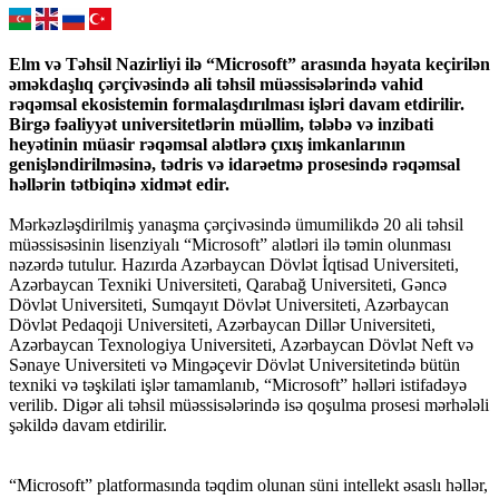
Elm və Təhsil Nazirliyi ilə “Microsoft” arasında həyata keçirilən
əməkdaşlıq çərçivəsində ali təhsil müəssisələrində vahid
rəqəmsal ekosistemin formalaşdırılması işləri davam etdirilir.
Birgə fəaliyyət universitetlərin müəllim, tələbə və inzibati
heyətinin müasir rəqəmsal alətlərə çıxış imkanlarının
genişləndirilməsinə, tədris və idarəetmə prosesində rəqəmsal
həllərin tətbiqinə xidmət edir.
Mərkəzləşdirilmiş yanaşma çərçivəsində ümumilikdə 20 ali təhsil
müəssisəsinin lisenziyalı “Microsoft” alətləri ilə təmin olunması
nəzərdə tutulur. Hazırda Azərbaycan Dövlət İqtisad Universiteti,
Azərbaycan Texniki Universiteti, Qarabağ Universiteti, Gəncə
Dövlət Universiteti, Sumqayıt Dövlət Universiteti, Azərbaycan
Dövlət Pedaqoji Universiteti, Azərbaycan Dillər Universiteti,
Azərbaycan Texnologiya Universiteti, Azərbaycan Dövlət Neft və
Sənaye Universiteti və Mingəçevir Dövlət Universitetində bütün
texniki və təşkilati işlər tamamlanıb, “Microsoft” həlləri istifadəyə
verilib. Digər ali təhsil müəssisələrində isə qoşulma prosesi mərhələli
şəkildə davam etdirilir.
“Microsoft” platformasında təqdim olunan süni intellekt əsaslı həllər,