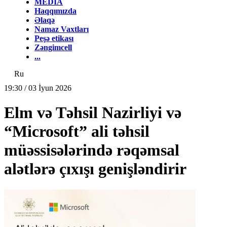
MEDİA
Haqqımızda
Əlaqə
Namaz Vaxtları
Peşə etikası
Zəngimcell
...
Ru
19:30 / 03 İyun 2026
Elm və Təhsil Nazirliyi və
“Microsoft” ali təhsil
müəssisələrində rəqəmsal
alətlərə çıxışı genişləndirir