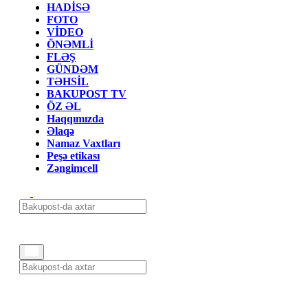
HADİSƏ
FOTO
VİDEO
ÖNƏMLİ
FLƏŞ
GÜNDƏM
TƏHSİL
BAKUPOST TV
ÖZ ƏL
Haqqımızda
Əlaqə
Namaz Vaxtları
Peşə etikası
Zəngimcell