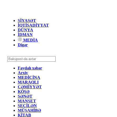
SİYASƏT
İQTİSADİYYAT
DÜNYA
İDMAN
MEDİA
Digər
Faydalı xəbər
Arxiv
MEDİCİNA
MARAQLI
CƏMİYYƏT
KÖŞƏ
SƏNƏT
MANŞET
SEÇİLƏN
MÜSAHİBƏ
KİTAB