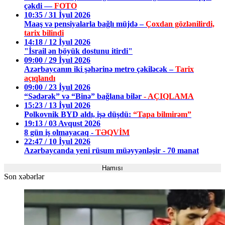
çəkdi —
FOTO
10:35 / 31 İyul 2026
Maaş və pensiyalarla bağlı müjdə –
Çoxdan gözlənilirdi,
tarix bilindi
14:18 / 12 İyul 2026
"İsrail ən böyük dostunu itirdi"
09:00 / 29 İyul 2026
Azərbaycanın iki şəhərinə metro çəkiləcək –
Tarix
açıqlandı
09:00 / 23 İyul 2026
“Sədərək” və “Binə” bağlana bilər
- AÇIQLAMA
15:23 / 13 İyul 2026
Polkovnik BYD aldı, işə düşdü:
“Tapa bilmirəm”
19:13 / 03 Avqust 2026
8 gün iş olmayacaq -
TƏQVİM
22:47 / 10 İyul 2026
Azərbaycanda yeni rüsum müəyyənləşir - 70 manat
Hamısı
Son xəbərlər