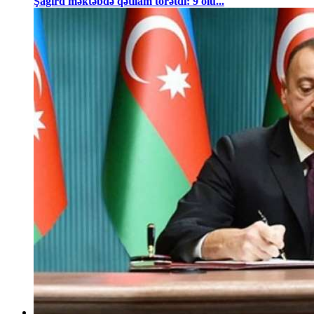
Şagird məktəbdə qətliam törətdi: 9 ölü...