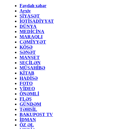
Faydalı xəbər
Arxiv
SİYASƏT
İQTİSADİYYAT
DÜNYA
MEDİCİNA
MARAQLI
CƏMİYYƏT
KÖŞƏ
SƏNƏT
MANŞET
SEÇİLƏN
MÜSAHİBƏ
KİTAB
HADİSƏ
FOTO
VİDEO
ÖNƏMLİ
FLƏŞ
GÜNDƏM
TƏHSİL
BAKUPOST TV
İDMAN
ÖZ ƏL