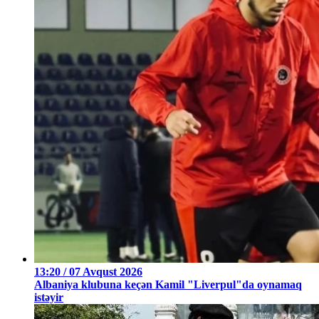
13:20 / 07 Avqust 2026
Albaniya klubuna keçən Kamil "Liverpul"da oynamaq
istəyir