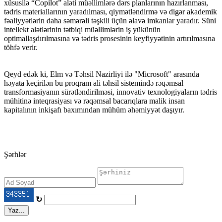
xüsusilə “Copilot” aləti müəllimlərə dərs planlarının hazırlanması,
tədris materiallarının yaradılması, qiymətləndirmə və digər akademik
fəaliyyətlərin daha səmərəli təşkili üçün əlavə imkanlar yaradır. Süni
intellekt alətlərinin tətbiqi müəllimlərin iş yükünün
optimallaşdırılmasına və tədris prosesinin keyfiyyətinin artırılmasına
töhfə verir.
Qeyd edək ki, Elm və Təhsil Nazirliyi ilə "Microsoft" arasında
həyata keçirilən bu proqram ali təhsil sistemində rəqəmsal
transformasiyanın sürətləndirilməsi, innovativ texnologiyaların tədris
mühitinə inteqrasiyası və rəqəmsal bacarıqlara malik insan
kapitalının inkişafı baxımından mühüm əhəmiyyət daşıyır.
Şərhlər
↻
Yaz...