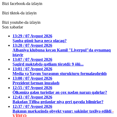
Bizi facebook-da izləyin
Bizi tiktok-da izləyin
Bizi youtube-da izləyin
Son xəbərlər
13:29 / 07 Avqust 2026
Şənbə günü hava necə olacaq?
13:20 / 07 Avqust 2026
Albaniya klubuna keçən Kamil "Liverpul"da oynamaq
istəyir
13:07 / 07 Avqust 2026
Şagird məktəbdə qətliam törətdi: 9 ölü...
13:01 / 07 Avqust 2026
Media və Yayım Şurasının sturukturu formalaşdırıldı
13:00 / 07 Avqust 2026
Prezident fərman imzaladı
12:55 / 07 Avqust 2026
Ölkəmizə gələn turistlər ən çox nədən narazı qalırlar?
12:43 / 07 Avqust 2026
Bakıdan Tiflisə gedənlər niyə geri qayıda bilmirlər?
12:37 / 07 Avqust 2026
Bakının mərkəzində obyekt yanır: sakinlər təxliyə edildi
-
VİDEO