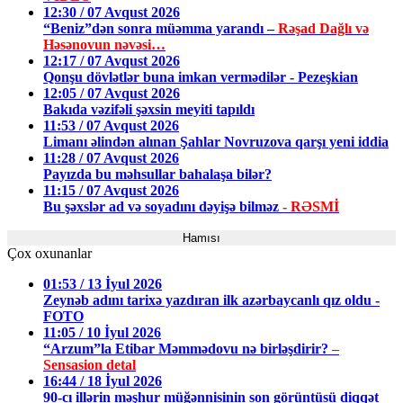
12:30 / 07 Avqust 2026
“Beniz”dən sonra müəmma yarandı –
Rəşad Dağlı və
Həsənovun nəvəsi…
12:17 / 07 Avqust 2026
Qonşu dövlətlər buna imkan vermədilər - Pezeşkian
12:05 / 07 Avqust 2026
Bakıda vəzifəli şəxsin meyiti tapıldı
11:53 / 07 Avqust 2026
Limanı əlindən alınan Şahlar Novruzova qarşı yeni iddia
11:28 / 07 Avqust 2026
Payızda bu məhsullar bahalaşa bilər?
11:15 / 07 Avqust 2026
Bu şəxslər ad və soyadını dəyişə bilməz
- RƏSMİ
Hamısı
Çox oxunanlar
01:53 / 13 İyul 2026
Zeynəb adını tarixə yazdıran ilk azərbaycanlı qız oldu -
FOTO
11:05 / 10 İyul 2026
“Arzum”la Etibar Məmmədovu nə birləşdirir?
–
Sensasion detal
16:44 / 18 İyul 2026
90-cı illərin məşhur müğənnisinin son görüntüsü diqqət