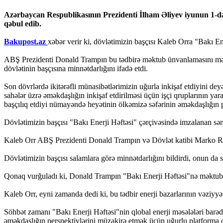
Azərbaycan Respublikasının Prezidenti İlham Əliyev iyunun 1-də 
qəbul edib.
Bakupost.az
xəbər verir ki, dövlətimizin başçısı Kaleb Orra "Bakı En
ABŞ Prezidenti Donald Trampın bu tədbirə məktub ünvanlamasını məmn
dövlətinin başçısına minnətdarlığını ifadə etdi.
Son dövrlərdə ikitərəfli münasibətlərimizin uğurla inkişaf etdiyini d
sahələr üzrə əməkdaşlığın inkişaf etdirilməsi üçün işçi qruplarının 
başçılıq etdiyi nümayəndə heyətinin ölkəmizə səfərinin əməkdaşlığın p
Dövlətimizin başçısı "Bakı Enerji Həftəsi" çərçivəsində imzalanan sə
Kaleb Orr ABŞ Prezidenti Donald Trampın və Dövlət katibi Marko Rub
Dövlətimizin başçısı salamlara görə minnətdarlığını bildirdi, onun d
Qonaq vurğuladı ki, Donald Trampın "Bakı Enerji Həftəsi"nə məktub ü
Kaleb Orr, eyni zamanda dedi ki, bu tədbir enerji bazarlarının vəziyyə
Söhbət zamanı "Bakı Enerji Həftəsi"nin qlobal enerji məsələləri barədə
əməkdaşlığın perspektivlərini müzakirə etmək üçün uğurlu platforma 