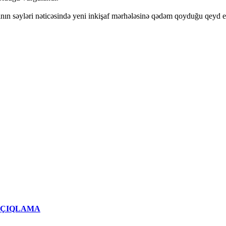
nın səyləri nəticəsində yeni inkişaf mərhələsinə qədəm qoyduğu qeyd ed
qlı AÇIQLAMA