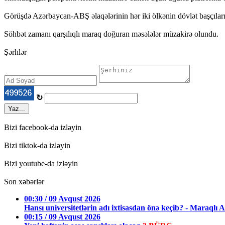
Görüşdə Azərbaycan-ABŞ əlaqələrinin hər iki ölkənin dövlət başçıları
Söhbət zamanı qarşılıqlı maraq doğuran məsələlər müzakirə olundu.
Şərhlər
↻
Yaz...
Bizi facebook-da izləyin
Bizi tiktok-da izləyin
Bizi youtube-da izləyin
Son xəbərlər
00:30 / 09 Avqust 2026
Hansı universitetlərin adı ixtisasdan önə keçib? - Mara
00:15 / 09 Avqust 2026