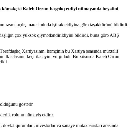
rə köməkçisi Kaleb Orrun başçılıq etdiyi nümayəndə heyətini
n rəsmi açılış mərasimində iştirak etdiyinə görə təşəkkürünü bildirdi.
lığın çox yüksək qiymətləndirildiyini bildirdi, buna görə ABŞ
 Tərəfdaşlıq Xartiyasının, həmçinin bu Xartiya əsasında müxtəlif
n ilk iclasının keçiriləcəyini vurğuladı. Bu xüsusda Kaleb Orrun
ildi.
olduğunu göstərir.
derlik rolunu nümayiş etdirir.
, dövlət qurumları, investorlar və sənaye mütəxəssisləri arasında