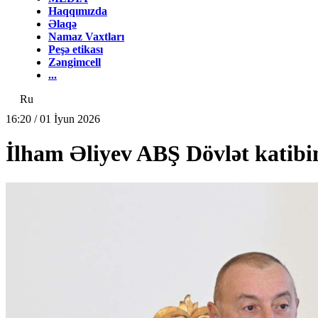
Haqqımızda
Əlaqə
Namaz Vaxtları
Peşə etikası
Zəngimcell
...
Ru
16:20 / 01 İyun 2026
İlham Əliyev ABŞ Dövlət katibin