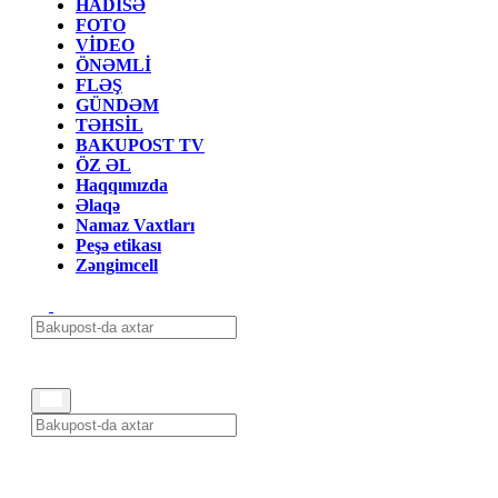
HADİSƏ
FOTO
VİDEO
ÖNƏMLİ
FLƏŞ
GÜNDƏM
TƏHSİL
BAKUPOST TV
ÖZ ƏL
Haqqımızda
Əlaqə
Namaz Vaxtları
Peşə etikası
Zəngimcell