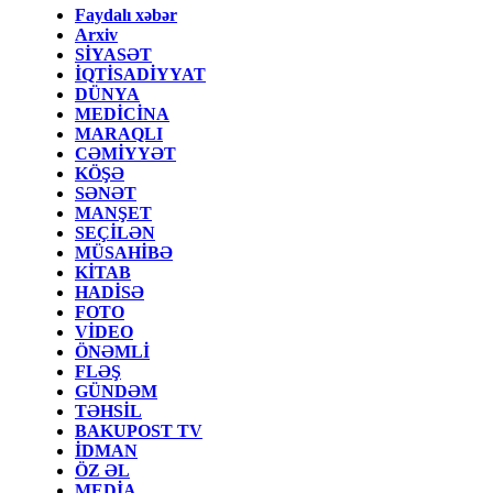
Faydalı xəbər
Arxiv
SİYASƏT
İQTİSADİYYAT
DÜNYA
MEDİCİNA
MARAQLI
CƏMİYYƏT
KÖŞƏ
SƏNƏT
MANŞET
SEÇİLƏN
MÜSAHİBƏ
KİTAB
HADİSƏ
FOTO
VİDEO
ÖNƏMLİ
FLƏŞ
GÜNDƏM
TƏHSİL
BAKUPOST TV
İDMAN
ÖZ ƏL
MEDİA