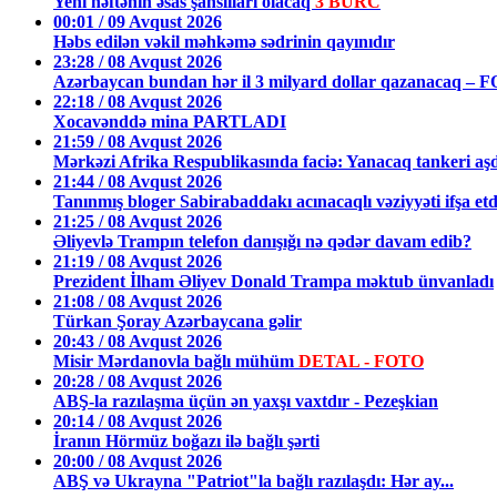
Yeni həftənin əsas şanslıları olacaq
3 BÜRC
00:01 / 09 Avqust 2026
Həbs edilən vəkil məhkəmə sədrinin qayınıdır
23:28 / 08 Avqust 2026
Azərbaycan bundan hər il 3 milyard dollar qazanacaq – 
22:18 / 08 Avqust 2026
Xocavənddə mina PARTLADI
21:59 / 08 Avqust 2026
Mərkəzi Afrika Respublikasında faciə: Yanacaq tankeri aş
21:44 / 08 Avqust 2026
Tanınmış bloger Sabirabaddakı acınacaqlı vəziyyəti ifşa et
21:25 / 08 Avqust 2026
Əliyevlə Trampın telefon danışığı nə qədər davam edib?
21:19 / 08 Avqust 2026
Prezident İlham Əliyev Donald Trampa məktub ünvanladı
21:08 / 08 Avqust 2026
Türkan Şoray Azərbaycana gəlir
20:43 / 08 Avqust 2026
Misir Mərdanovla bağlı mühüm
DETAL - FOTO
20:28 / 08 Avqust 2026
ABŞ-la razılaşma üçün ən yaxşı vaxtdır - Pezeşkian
20:14 / 08 Avqust 2026
İranın Hörmüz boğazı ilə bağlı şərti
20:00 / 08 Avqust 2026
ABŞ və Ukrayna "Patriot"la bağlı razılaşdı: Hər ay...