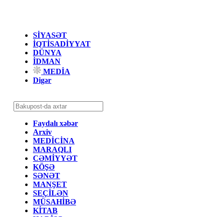
SİYASƏT
İQTİSADİYYAT
DÜNYA
İDMAN
MEDİA
Digər
Faydalı xəbər
Arxiv
MEDİCİNA
MARAQLI
CƏMİYYƏT
KÖŞƏ
SƏNƏT
MANŞET
SEÇİLƏN
MÜSAHİBƏ
KİTAB