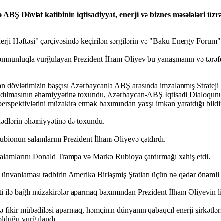
ABŞ Dövlət katibinin iqtisadiyyat, enerji və biznes məsələləri üz
erji Həftəsi" çərçivəsində keçirilən sərgilərin və "Baku Energy Forum"u
unluqla vurğulayan Prezident İlham Əliyev bu yanaşmanın və tərəfdaş
eyən dövlətimizin başçısı Azərbaycanla ABŞ arasında imzalanmış Strateji
yaradılmasının əhəmiyyətinə toxundu, Azərbaycan-ABŞ İqtisadi Dialoqunu
erspektivlərini müzakirə etmək baxımından yaxşı imkan yaratdığı bildir
nədlərin əhəmiyyətinə də toxundu.
ionun salamlarını Prezident İlham Əliyevə çatdırdı.
a salamlarını Donald Trampa və Marko Rubioya çatdırmağı xahiş etdi.
nvanlaması tədbirin Amerika Birləşmiş Ştatları üçün nə qədər önəmli 
ti ilə bağlı müzakirələr aparmaq baxımından Prezident İlham Əliyevin li
 fikir mübadiləsi aparmaq, həmçinin dünyanın qabaqcıl enerji şirkətləri
olduğu vurğulandı.