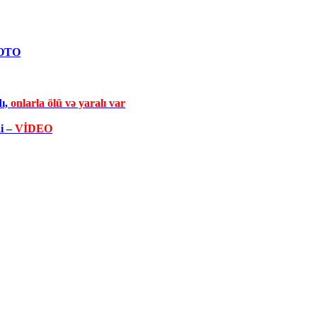
FOTO
dı,
onlarla ölü və yaralı var
di –
VİDEO