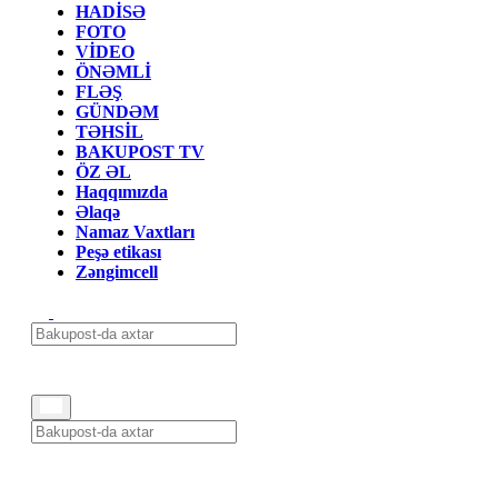
HADİSƏ
FOTO
VİDEO
ÖNƏMLİ
FLƏŞ
GÜNDƏM
TƏHSİL
BAKUPOST TV
ÖZ ƏL
Haqqımızda
Əlaqə
Namaz Vaxtları
Peşə etikası
Zəngimcell