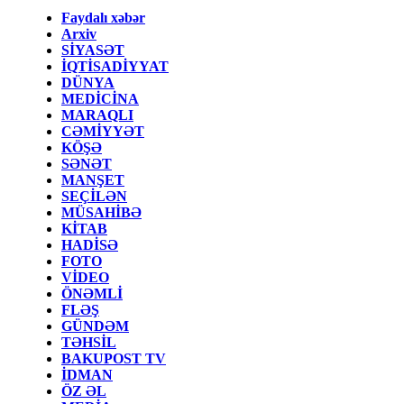
Faydalı xəbər
Arxiv
SİYASƏT
İQTİSADİYYAT
DÜNYA
MEDİCİNA
MARAQLI
CƏMİYYƏT
KÖŞƏ
SƏNƏT
MANŞET
SEÇİLƏN
MÜSAHİBƏ
KİTAB
HADİSƏ
FOTO
VİDEO
ÖNƏMLİ
FLƏŞ
GÜNDƏM
TƏHSİL
BAKUPOST TV
İDMAN
ÖZ ƏL