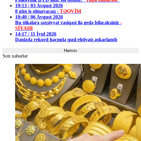
19:13 / 03 Avqust 2026
8 gün iş olmayacaq -
TƏQVİM
10:40 / 06 Avqust 2026
Bu ölkələrə şəxsiyyət vəsiqəsi ilə gedə biləcəksiniz
-
SİYAHI
14:17 / 11 İyul 2026
Dənizdə rekord həcmdə qızıl ehtiyatı aşkarlandı
Hamısı
Son xəbərlər