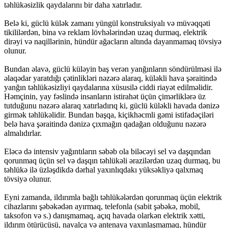
təhlükəsizlik qaydalarını bir daha xatırladır.
Belə ki, güclü külək zamanı yüngül konstruksiyalı və müvəqqəti
tikililərdən, bina və reklam lövhələrindən uzaq durmaq, elektrik
dirəyi və naqillərinin, hündür ağacların altında dayanmamaq tövsiyə
olunur.
Bundan əlavə, güclü küləyin baş verən yanğınların söndürülməsi ilə
əlaqədar yaratdığı çətinlikləri nəzərə alaraq, küləkli hava şəraitində
yanğın təhlükəsizliyi qaydalarına xüsusilə ciddi riayət edilməlidir.
Həmçinin, yay fəslində insanların istirahət üçün çimərliklərə üz
tutduğunu nəzərə alaraq xatırladırıq ki, güclü küləkli havada dənizə
girmək təhlükəlidir. Bundan başqa, kiçikhəcmli gəmi istifadəçiləri
belə hava şəraitində dənizə çıxmağın qadağan olduğunu nəzərə
almalıdırlar.
Eləcə də intensiv yağıntıların səbəb ola biləcəyi sel və daşqından
qorunmaq üçün sel və daşqın təhlükəli ərazilərdən uzaq durmaq, bu
təhlükə ilə üzləşdikdə dərhal yaxınlıqdakı yüksəkliyə qalxmaq
tövsiyə olunur.
Eyni zamanda, ildırımla bağlı təhlükələrdən qorunmaq üçün elektrik
cihazlarını şəbəkədən ayırmaq, telefonla (sabit şəbəkə, mobil,
taksofon və s.) danışmamaq, açıq havada olarkən elektrik xətti,
ildırım ötürücüsü, navalça və antenaya yaxınlaşmamaq, hündür