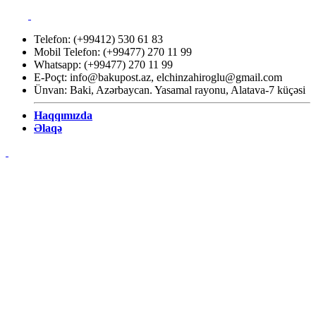
Telefon: (+99412) 530 61 83
Mobil Telefon: (+99477) 270 11 99
Whatsapp: (+99477) 270 11 99
E-Poçt:
info@bakupost.az
,
elchinzahiroglu@gmail.com
Ünvan: Baki, Azərbaycan. Yasamal rayonu, Alatava-7 küçəsi
Haqqımızda
Əlaqə