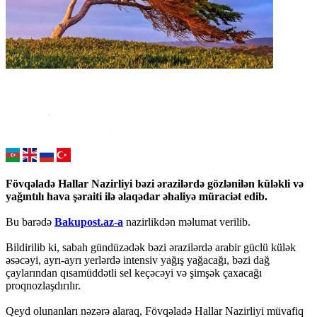
Fövqəladə Hallar Nazirliyi bəzi ərazilərdə gözlənilən küləkli və
yağıntılı hava şəraiti ilə əlaqədar əhaliyə müraciət edib.
Bu barədə
Bakupost.az-a
nazirlikdən məlumat verilib.
Bildirilib ki, sabah gündüzədək bəzi ərazilərdə arabir güclü külək
əsəcəyi, ayrı-ayrı yerlərdə intensiv yağış yağacağı, bəzi dağ
çaylarından qısamüddətli sel keçəcəyi və şimşək çaxacağı
proqnozlaşdırılır.
Qeyd olunanları nəzərə alaraq, Fövqəladə Hallar Nazirliyi müvafiq