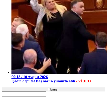
09:13 / 10 Avqust 2026
Qadın deputat Baş nazirə yumurta atdı
- VİDEO
Hamısı