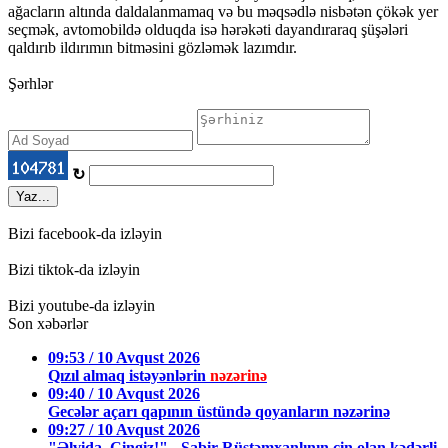
ağacların altında daldalanmamaq və bu məqsədlə nisbətən çökək yer
seçmək, avtomobildə olduqda isə hərəkəti dayandıraraq şüşələri
qaldırıb ildırımın bitməsini gözləmək lazımdır.
Şərhlər
↻
Yaz...
Bizi facebook-da izləyin
Bizi tiktok-da izləyin
Bizi youtube-da izləyin
Son xəbərlər
09:53 / 10 Avqust 2026
Qızıl almaq istəyənlərin
nəzərinə
09:40 / 10 Avqust 2026
Gecələr açarı qapının üstündə qoyanların nəzərinə
09:27 / 10 Avqust 2026
"Əlvida, Çingiz!" - Sabir Rüstəmxanlının çin olan kədərli