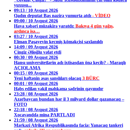
yuxusu...
09:13 / 10 Avqust 2026
Qadın deputat Baş nazirə yumurta atdı
- VİDEO
09:00 / 10 Avqust 2026
Hava xəbəri müzakirə yaratdı:
Bakıya 4 gün yağış,
ardınca isə…
03:27 / 10 Avqust 2026
Elman Paşayevin keçmiş köməkçisi saxlanıldı
14:09 / 09 Avqust 2026
Çingiz Əlioğlu vəfat etdi
00:30 / 09 Avqust 2026
Hansı universitetlərin adı ixtisasdan önə keçib? - Maraqlı
AÇIQLAMA
00:15 / 09 Avqust 2026
Yeni həftənin əsas şanslıları olacaq
3 BÜRC
00:01 / 09 Avqust 2026
Həbs edilən vəkil məhkəmə sədrinin qayınıdır
23:28 / 08 Avqust 2026
Azərbaycan bundan hər il 3 milyard dollar qazanacaq –
FOTO
22:18 / 08 Avqust 2026
Xocavənddə mina PARTLADI
21:59 / 08 Avqust 2026
Mərkəzi Afrika Respublikasında faciə: Yanacaq tankeri