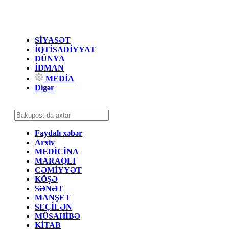
SİYASƏT
İQTİSADİYYAT
DÜNYA
İDMAN
MEDİA
Digər
Faydalı xəbər
Arxiv
MEDİCİNA
MARAQLI
CƏMİYYƏT
KÖŞƏ
SƏNƏT
MANŞET
SEÇİLƏN
MÜSAHİBƏ
KİTAB