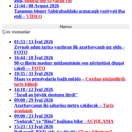
aşdı,
onlarla ölü və yaralı var
21:44 / 08 Avqust 2026
Tanınmış bloger Sabirabaddakı acınacaqlı vəziyyəti ifşa
etdi –
VİDEO
Hamısı
Çox oxunanlar
01:53 / 13 İyul 2026
Zeynəb adını tarixə yazdıran ilk azərbaycanlı qız oldu -
FOTO
16:44 / 18 İyul 2026
90-cı illərin məşhur müğənnisinin son görüntüsü diqqət
çəkdi —
FOTO
10:35 / 31 İyul 2026
Maaş və pensiyalarla bağlı müjdə –
Çoxdan gözlənilirdi,
tarix bilindi
14:18 / 12 İyul 2026
"İsrail ən böyük dostunu itirdi"
09:00 / 29 İyul 2026
Azərbaycanın iki şəhərinə metro çəkiləcək –
Tarix
açıqlandı
09:00 / 23 İyul 2026
“Sədərək” və “Binə” bağlana bilər
- AÇIQLAMA
15:23 / 13 İyul 2026
Polkovnik BYD aldı, işə düşdü:
“Tapa bilmirəm”