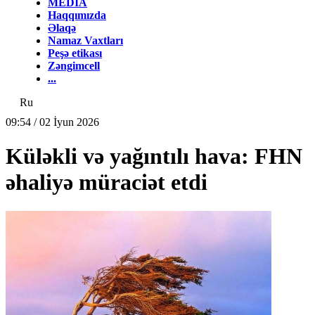
MEDİA
Haqqımızda
Əlaqə
Namaz Vaxtları
Peşə etikası
Zəngimcell
...
Ru
09:54 / 02 İyun 2026
Küləkli və yağıntılı hava: FHN
əhaliyə müraciət etdi