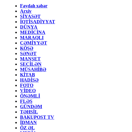
Faydalı xəbər
Arxiv
SİYASƏT
İQTİSADİYYAT
DÜNYA
MEDİCİNA
MARAQLI
CƏMİYYƏT
KÖŞƏ
SƏNƏT
MANŞET
SEÇİLƏN
MÜSAHİBƏ
KİTAB
HADİSƏ
FOTO
VİDEO
ÖNƏMLİ
FLƏŞ
GÜNDƏM
TƏHSİL
BAKUPOST TV
İDMAN
ÖZ ƏL