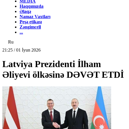
MEDİA
Haqqımızda
Əlaqə
Namaz Vaxtları
Peşə etikası
Zəngimcell
...
Ru
21:25 / 01 İyun 2026
Latviya Prezidenti İlham
Əliyevi ölkəsinə DƏVƏT ETDİ