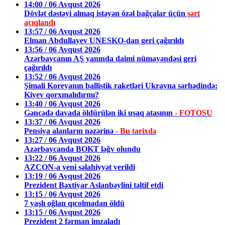
14:00 / 06 Avqust 2026
Dövlət dəstəyi almaq istəyən özəl bağçalar üçün
şərt
açıqlandı
13:57 / 06 Avqust 2026
Elman Abdullayev UNESKO-dan geri çağırıldı
13:56 / 06 Avqust 2026
Azərbaycanın AŞ yanında daimi nümayəndəsi geri
çağırıldı
13:52 / 06 Avqust 2026
Şimali Koreyanın ballistik raketləri Ukrayna sərhədində:
Kiyev qorxmalıdırmı?
13:40 / 06 Avqust 2026
Gəncədə davada öldürülən iki uşaq atasının
- FOTOSU
13:37 / 06 Avqust 2026
Pensiya alanların nəzərinə
- Bu tarixdə
13:27 / 06 Avqust 2026
Azərbaycanda BOKT ləğv olundu
13:22 / 06 Avqust 2026
AZCON-a yeni səlahiyyət verildi
13:19 / 06 Avqust 2026
Prezident Bəxtiyar Aslanbəylini təltif etdi
13:15 / 06 Avqust 2026
7 yaşlı oğlan qıcolmadan öldü
13:15 / 06 Avqust 2026
Prezident 2 fərman imzaladı