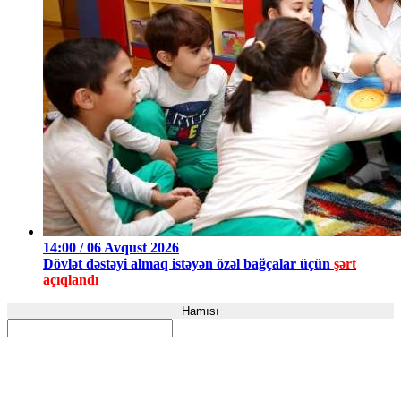
14:00 / 06 Avqust 2026
Dövlət dəstəyi almaq istəyən özəl bağçalar üçün
şərt
açıqlandı
Hamısı