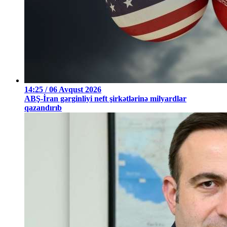
14:25 / 06 Avqust 2026
ABŞ-İran gərginliyi neft şirkətlərinə milyardlar
qazandırıb