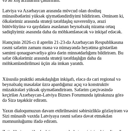
və ən xoş arzularımı çatdırıram.
Latviya və Azərbaycan arasında mövcud olan dostluq
münasibətlərini yüksək qiymətləndirdiyimi bildirirəm. Əminəm ki,
ölkələrimiz arasında strateji tərəfdaşlıq suverenliyə, ərazi
bütövlüyünə və qaydalara əsaslanan beynəlxalq nizama ortaq
sadiqliyimiz əsasında daha da möhkəmlənəcək və inkişaf edəcək.
Həmçinin 2026-cı il aprelin 21-23-də Azərbaycan Respublikasına
rəsmi səfərim zamanı mənə və nümayəndə heyətimə göstərilən
səmimi qonaqpərvərliyə görə dərin minnətdarlığımı bildirirəm. Bu
səfər ölkələrimiz arasında strateji tərəfdaşlığın daha da
möhkəmləndirilməsi üçün əla imkan yaratdı.
Xüsusilə praktiki əməkdaşlığın inkişafı, eləcə də cari regional və
beynəlxalq məsələlər üzrə apardığımız açıq və konstruktiv
müzakirələri yüksək qiymətləndirirəm. Səfərim çərçivəsində
keçirilən Azərbaycan-Latviya Biznes Forumunda iştirakınıza görə
də Sizə təşəkkür edirəm.
Yaxın dialoqumuzun davam etdirilməsini səbirsizliklə gözləyirəm və
Sizi münasib vaxtda Latviyaya rəsmi səfərə dəvət etməkdən
məmnunluğumu ifadə edirəm.