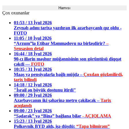
Hamısı
Çox oxunanlar
01:53 / 13 İyul 2026
Zeynəb adını tarixə yazdıran ilk azərbaycanlı qız oldu -
FOTO
11:05 / 10 İyul 2026
“Arzum”la Etibar Məmmədovu nə birləşdirir?
–
Sensasion detal
16:44 / 18 İyul 2026
90-cı illərin məşhur müğənnisinin son görüntüsü diqqət
çəkdi —
FOTO
10:35 / 31 İyul 2026
Maaş və pensiyalarla bağlı müjdə –
Çoxdan gözlənilirdi,
tarix bilindi
14:18 / 12 İyul 2026
"İsrail ən böyük dostunu itirdi"
09:00 / 29 İyul 2026
Azərbaycanın iki şəhərinə metro çəkiləcək –
Tarix
açıqlandı
09:00 / 23 İyul 2026
“Sədərək” və “Binə” bağlana bilər
- AÇIQLAMA
15:23 / 13 İyul 2026
Polkovnik BYD aldı, işə düşdü:
“Tapa bilmirəm”