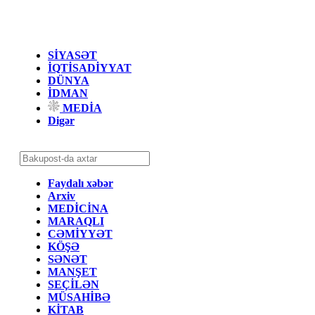
SİYASƏT
İQTİSADİYYAT
DÜNYA
İDMAN
MEDİA
Digər
Faydalı xəbər
Arxiv
MEDİCİNA
MARAQLI
CƏMİYYƏT
KÖŞƏ
SƏNƏT
MANŞET
SEÇİLƏN
MÜSAHİBƏ
KİTAB