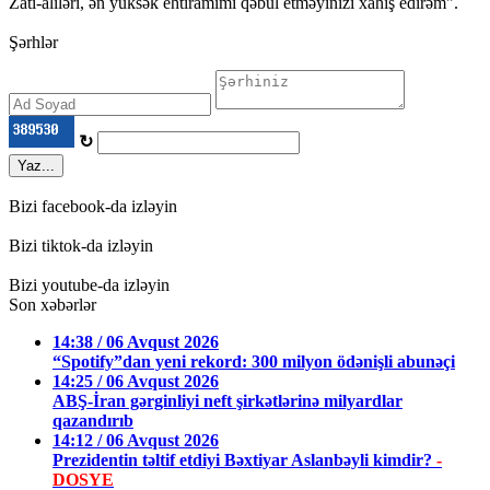
Zati-aliləri, ən yüksək ehtiramımı qəbul etməyinizi xahiş edirəm".
Şərhlər
↻
Yaz...
Bizi facebook-da izləyin
Bizi tiktok-da izləyin
Bizi youtube-da izləyin
Son xəbərlər
14:38 / 06 Avqust 2026
“Spotify”dan yeni rekord: 300 milyon ödənişli abunəçi
14:25 / 06 Avqust 2026
ABŞ-İran gərginliyi neft şirkətlərinə milyardlar
qazandırıb
14:12 / 06 Avqust 2026
Prezidentin təltif etdiyi Bəxtiyar Aslanbəyli kimdir?
-
DOSYE