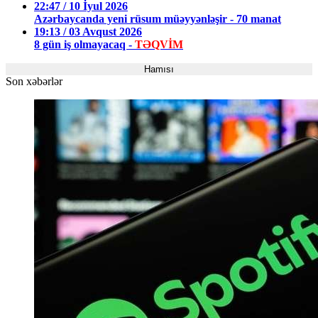
22:47 / 10 İyul 2026
Azərbaycanda yeni rüsum müəyyənləşir - 70 manat
19:13 / 03 Avqust 2026
8 gün iş olmayacaq -
TƏQVİM
Hamısı
Son xəbərlər