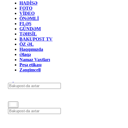
HADİSƏ
FOTO
VİDEO
ÖNƏMLİ
FLƏŞ
GÜNDƏM
TƏHSİL
BAKUPOST TV
ÖZ ƏL
Haqqımızda
Əlaqə
Namaz Vaxtları
Peşə etikası
Zəngimcell