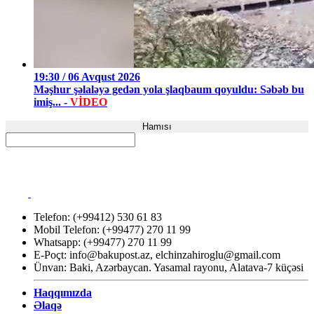
19:30 / 06 Avqust 2026
Məşhur şəlaləyə gedən yola şlaqbaum qoyuldu: Səbəb bu
imiş... -
VİDEO
Hamısı
Telefon: (+99412) 530 61 83
Mobil Telefon: (+99477) 270 11 99
Whatsapp: (+99477) 270 11 99
E-Poçt:
info@bakupost.az
,
elchinzahiroglu@gmail.com
Ünvan: Baki, Azərbaycan. Yasamal rayonu, Alatava-7 küçəsi
Haqqımızda
Əlaqə