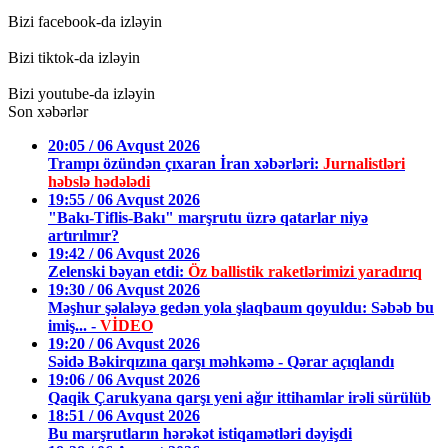
Bizi facebook-da izləyin
Bizi tiktok-da izləyin
Bizi youtube-da izləyin
Son xəbərlər
20:05 / 06 Avqust 2026
Trampı özündən çıxaran İran xəbərləri:
Jurnalistləri
həbslə hədələdi
19:55 / 06 Avqust 2026
"Bakı-Tiflis-Bakı" marşrutu üzrə qatarlar niyə
artırılmır?
19:42 / 06 Avqust 2026
Zelenski bəyan etdi:
Öz ballistik raketlərimizi yaradırıq
19:30 / 06 Avqust 2026
Məşhur şəlaləyə gedən yola şlaqbaum qoyuldu: Səbəb bu
imiş... -
VİDEO
19:20 / 06 Avqust 2026
Səidə Bəkirqızına qarşı məhkəmə - Qərar açıqlandı
19:06 / 06 Avqust 2026
Qaqik Çarukyana qarşı yeni ağır ittihamlar irəli sürülüb
18:51 / 06 Avqust 2026
Bu marşrutların hərəkət istiqamətləri dəyişdi