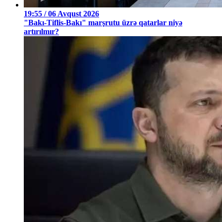
19:55 / 06 Avqust 2026
"Bakı-Tiflis-Bakı" marşrutu üzrə qatarlar niyə
artırılmır?