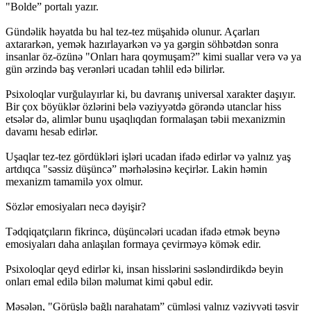
"Bolde” portalı yazır.
Gündəlik həyatda bu hal tez-tez müşahidə olunur. Açarları
axtararkən, yemək hazırlayarkən və ya gərgin söhbətdən sonra
insanlar öz-özünə "Onları hara qoymuşam?” kimi suallar verə və ya
gün ərzində baş verənləri ucadan təhlil edə bilirlər.
Psixoloqlar vurğulayırlar ki, bu davranış universal xarakter daşıyır.
Bir çox böyüklər özlərini belə vəziyyətdə görəndə utanclar hiss
etsələr də, alimlər bunu uşaqlıqdan formalaşan təbii mexanizmin
davamı hesab edirlər.
Uşaqlar tez-tez gördükləri işləri ucadan ifadə edirlər və yalnız yaş
artdıqca "səssiz düşüncə” mərhələsinə keçirlər. Lakin həmin
mexanizm tamamilə yox olmur.
Sözlər emosiyaları necə dəyişir?
Tədqiqatçıların fikrincə, düşüncələri ucadan ifadə etmək beynə
emosiyaları daha anlaşılan formaya çevirməyə kömək edir.
Psixoloqlar qeyd edirlər ki, insan hisslərini səsləndirdikdə beyin
onları emal edilə bilən məlumat kimi qəbul edir.
Məsələn, "Görüşlə bağlı narahatam” cümləsi yalnız vəziyyəti təsvir