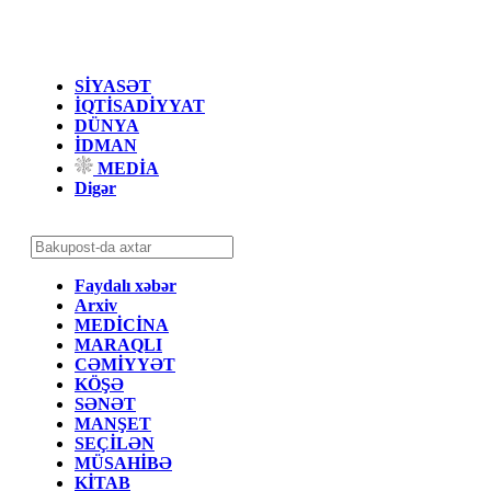
SİYASƏT
İQTİSADİYYAT
DÜNYA
İDMAN
MEDİA
Digər
Faydalı xəbər
Arxiv
MEDİCİNA
MARAQLI
CƏMİYYƏT
KÖŞƏ
SƏNƏT
MANŞET
SEÇİLƏN
MÜSAHİBƏ
KİTAB