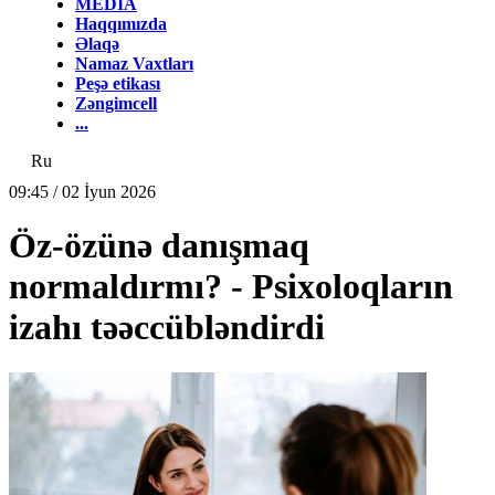
MEDİA
Haqqımızda
Əlaqə
Namaz Vaxtları
Peşə etikası
Zəngimcell
...
Ru
09:45 / 02 İyun 2026
Öz-özünə danışmaq
normaldırmı? - Psixoloqların
izahı təəccübləndirdi