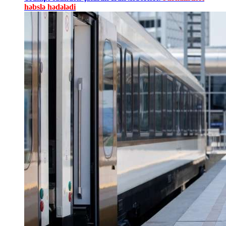
həbslə hədələdi