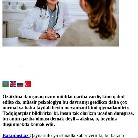
Öz-özünə danışmaq uzun müddət qəribə vərdiş kimi qəbul
edilsə də, müasir psixologiya bu davranışı getdikcə daha çox
normal və hətta faydalı beyin mexanizmi kimi qiymətləndirir.
Tədqiqatçılar bildirirlər ki, insan tək olarkən ucadan danışırsa,
bu onun qəribə olması demək deyil – əksinə, o, beyninə
düşünməkdə kömək edir.
Bakupost.az
Qaynarinfo-ya istinadla xəbər verir ki, bu barədə