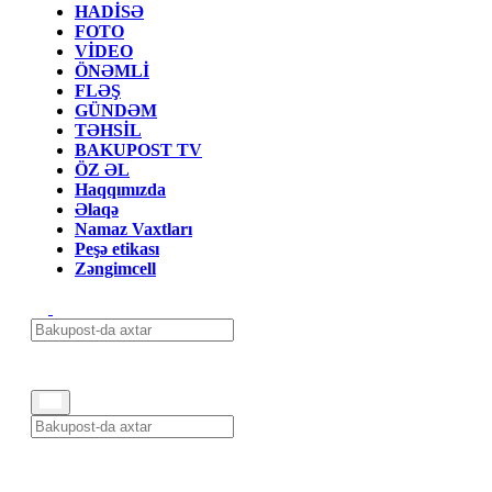
HADİSƏ
FOTO
VİDEO
ÖNƏMLİ
FLƏŞ
GÜNDƏM
TƏHSİL
BAKUPOST TV
ÖZ ƏL
Haqqımızda
Əlaqə
Namaz Vaxtları
Peşə etikası
Zəngimcell