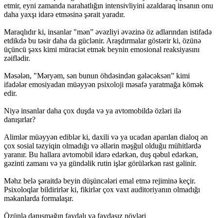
etmir, eyni zamanda narahatlığın intensivliyini azaldaraq insanın onu
daha yaxşı idarə etməsinə şərait yaradır.
Maraqlıdır ki, insanlar "mən” əvəzliyi əvəzinə öz adlarından istifadə
etdikdə bu təsir daha da güclənir. Araşdırmalar göstərir ki, özünə
üçüncü şəxs kimi müraciət etmək beynin emosional reaksiyasını
zəiflədir.
Məsələn, "Məryəm, sən bunun öhdəsindən gələcəksən” kimi
ifadələr emosiyadan müəyyən psixoloji məsafə yaratmağa kömək
edir.
Niyə insanlar daha çox duşda və ya avtomobildə özləri ilə
danışırlar?
Alimlər müəyyən ediblər ki, daxili və ya ucadan aparılan dialoq ən
çox sosial təzyiqin olmadığı və əllərin məşğul olduğu mühitlərdə
yaranır. Bu hallara avtomobil idarə edərkən, duş qəbul edərkən,
gəzinti zamanı və ya gündəlik rutin işlər görülərkən rast gəlinir.
Məhz belə şəraitdə beyin düşüncələri emal etmə rejiminə keçir.
Psixoloqlar bildirirlər ki, fikirlər çox vaxt auditoriyanın olmadığı
məkanlarda formalaşır.
Özünlə danışmağın faydalı və faydasız növləri