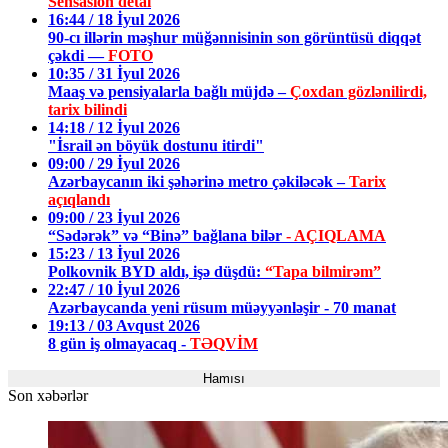
Sensasion detal
16:44 / 18 İyul 2026
90-cı illərin məşhur müğənnisinin son görüntüsü diqqət
çəkdi —
FOTO
10:35 / 31 İyul 2026
Maaş və pensiyalarla bağlı müjdə –
Çoxdan gözlənilirdi,
tarix bilindi
14:18 / 12 İyul 2026
"İsrail ən böyük dostunu itirdi"
09:00 / 29 İyul 2026
Azərbaycanın iki şəhərinə metro çəkiləcək –
Tarix
açıqlandı
09:00 / 23 İyul 2026
“Sədərək” və “Binə” bağlana bilər
- AÇIQLAMA
15:23 / 13 İyul 2026
Polkovnik BYD aldı, işə düşdü:
“Tapa bilmirəm”
22:47 / 10 İyul 2026
Azərbaycanda yeni rüsum müəyyənləşir - 70 manat
19:13 / 03 Avqust 2026
8 gün iş olmayacaq -
TƏQVİM
Hamısı
Son xəbərlər