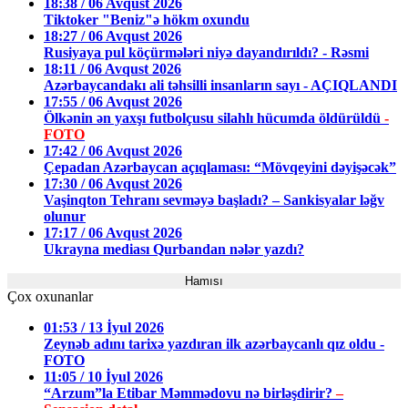
18:38 / 06 Avqust 2026
Tiktoker "Beniz"ə hökm oxundu
18:27 / 06 Avqust 2026
Rusiyaya pul köçürmələri niyə dayandırıldı? - Rəsmi
18:11 / 06 Avqust 2026
Azərbaycandakı ali təhsilli insanların sayı - AÇIQLANDI
17:55 / 06 Avqust 2026
Ölkənin ən yaxşı futbolçusu silahlı hücumda öldürüldü
-
FOTO
17:42 / 06 Avqust 2026
Çepadan Azərbaycan açıqlaması: “Mövqeyini dəyişəcək”
17:30 / 06 Avqust 2026
Vaşinqton Tehranı sevməyə başladı? – Sankisyalar ləğv
olunur
17:17 / 06 Avqust 2026
Ukrayna mediası Qurbandan nələr yazdı?
Hamısı
Çox oxunanlar
01:53 / 13 İyul 2026
Zeynəb adını tarixə yazdıran ilk azərbaycanlı qız oldu -
FOTO
11:05 / 10 İyul 2026
“Arzum”la Etibar Məmmədovu nə birləşdirir?
–