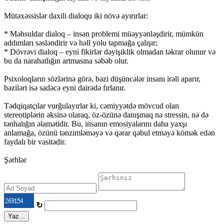
Mütəxəssislər daxili dialoqu iki növə ayırırlar:
* Məhsuldar dialoq – insan problemi müəyyənləşdirir, mümkün
addımları səsləndirir və həll yolu tapmağa çalışır;
* Dövrəvi dialoq – eyni fikirlər dəyişiklik olmadan təkrar olunur və
bu da narahatlığın artmasına səbəb olur.
Psixoloqların sözlərinə görə, bəzi düşüncələr insanı irəli aparır,
bəziləri isə sadəcə eyni dairədə fırlanır.
Tədqiqatçılar vurğulayırlar ki, cəmiyyətdə mövcud olan
stereotiplərin əksinə olaraq, öz-özünə danışmaq nə stressin, nə də
tənhalığın əlamətidir. Bu, insanın emosiyalarını daha yaxşı
anlamağa, özünü tənzimləməyə və qərar qəbul etməyə kömək edən
faydalı bir vasitədir.
Şərhlər
↻
Yaz...