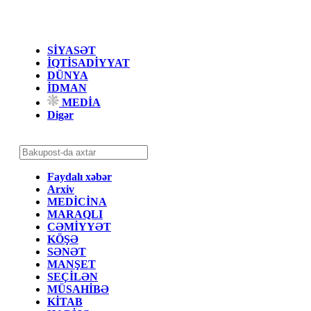
SİYASƏT
İQTİSADİYYAT
DÜNYA
İDMAN
MEDİA
Digər
Faydalı xəbər
Arxiv
MEDİCİNA
MARAQLI
CƏMİYYƏT
KÖŞƏ
SƏNƏT
MANŞET
SEÇİLƏN
MÜSAHİBƏ
KİTAB