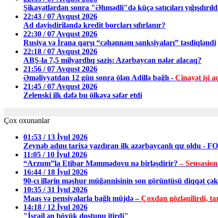
Şikayətlərdən sonra "Əhmədli"də küçə satıcıları yığışdırıl
22:43 / 07 Avqust 2026
Ad dəyişdiriləndə kredit borcları sıfırlanır?
22:30 / 07 Avqust 2026
Rusiya və İrana qarşı “cəhənnəm sanksiyaları” təsdiqləndi
22:18 / 07 Avqust 2026
ABŞ-la 7,5 milyardlıq saziş: Azərbaycan nələr alacaq?
21:56 / 07 Avqust 2026
Əməliyyatdan 12 gün sonra ölən Adillə bağlı -
Cinayət işi aç
21:45 / 07 Avqust 2026
Zelenski ilk dəfə bu ölkəyə səfər etdi
Çox oxunanlar
01:53 / 13 İyul 2026
Zeynəb adını tarixə yazdıran ilk azərbaycanlı qız oldu - 
11:05 / 10 İyul 2026
“Arzum”la Etibar Məmmədovu nə birləşdirir?
– Sensasion
16:44 / 18 İyul 2026
90-cı illərin məşhur müğənnisinin son görüntüsü diqqət ç
10:35 / 31 İyul 2026
Maaş və pensiyalarla bağlı müjdə –
Çoxdan gözlənilirdi, tar
14:18 / 12 İyul 2026
"İsrail ən böyük dostunu itirdi"