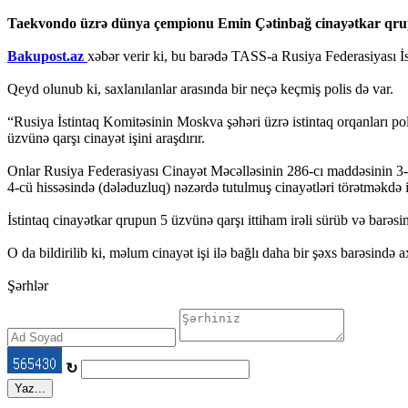
Taekvondo üzrə dünya çempionu Emin Çətinbağ cinayətkar qrupla
Bakupost.az
xəbər verir ki, bu barədə TASS-a Rusiya Federasiyası İ
Qeyd olunub ki, saxlanılanlar arasında bir neçə keçmiş polis də var.
“Rusiya İstintaq Komitəsinin Moskva şəhəri üzrə istintaq orqanları p
üzvünə qarşı cinayət işini araşdırır.
Onlar Rusiya Federasiyası Cinayət Məcəlləsinin 286-cı maddəsinin 3-cü
4-cü hissəsində (dələduzluq) nəzərdə tutulmuş cinayətləri törətməkdə i
İstintaq cinayətkar qrupun 5 üzvünə qarşı ittiham irəli sürüb və barəsi
O da bildirilib ki, məlum cinayət işi ilə bağlı daha bir şəxs barəsində ax
Şərhlər
↻
Yaz...