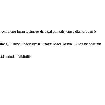
nya çempionu Emin Çətinbağ da daxil olmaqla, cinayətkar qrupun 6
stifadə), Rusiya Federasiyası Cinayət Məcəlləsinin 159-cu maddəsinin
idmətindən bildirilib.