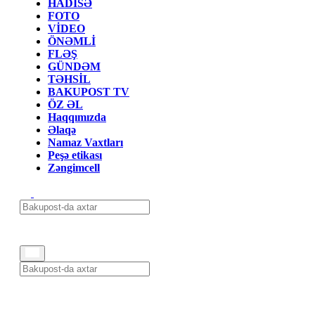
HADİSƏ
FOTO
VİDEO
ÖNƏMLİ
FLƏŞ
GÜNDƏM
TƏHSİL
BAKUPOST TV
ÖZ ƏL
Haqqımızda
Əlaqə
Namaz Vaxtları
Peşə etikası
Zəngimcell