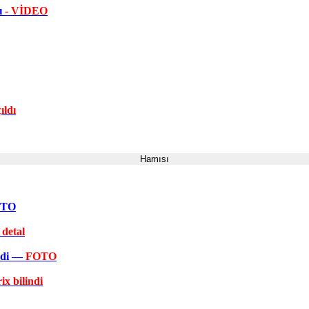
dı
- VİDEO
ıldı
Hamısı
FOTO
 detal
əkdi —
FOTO
ix bilindi