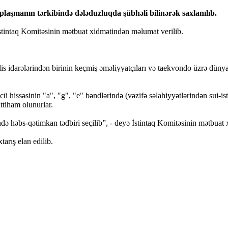
şmanın tərkibində dələduzluqda şübhəli bilinərək saxlanılıb.
stintaq Komitəsinin mətbuat xidmətindən məlumat verilib.
olis idarələrindən birinin keçmiş əməliyyatçıları və taekvondo üzrə dü
 hissəsinin "a", "g", "e" bəndlərində (vəzifə səlahiyyətlərindən sui-i
ttiham olunurlar.
ndə həbs-qətimkan tədbiri seçilib”, - deyə İstintaq Komitəsinin mətbuat x
tarış elan edilib.