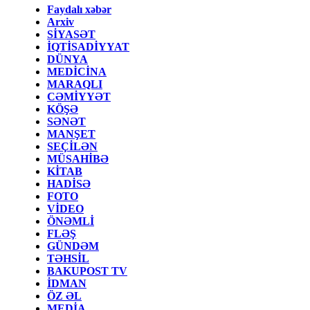
Faydalı xəbər
Arxiv
SİYASƏT
İQTİSADİYYAT
DÜNYA
MEDİCİNA
MARAQLI
CƏMİYYƏT
KÖŞƏ
SƏNƏT
MANŞET
SEÇİLƏN
MÜSAHİBƏ
KİTAB
HADİSƏ
FOTO
VİDEO
ÖNƏMLİ
FLƏŞ
GÜNDƏM
TƏHSİL
BAKUPOST TV
İDMAN
ÖZ ƏL
MEDİA