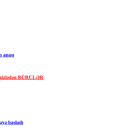
n anası
la gizlədən BÜRCLƏR
yə başladı