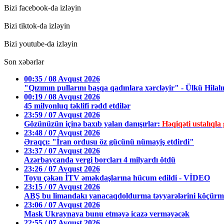
Bizi facebook-da izləyin
Bizi tiktok-da izləyin
Bizi youtube-da izləyin
Son xəbərlər
00:35 / 08 Avqust 2026
"Qızımın pullarını başqa qadınlara xərcləyir" - Ülkü Hilalı
00:19 / 08 Avqust 2026
45 milyonluq təklifi rədd etdilər
23:59 / 07 Avqust 2026
Gözünüzün içinə baxıb yalan danışırlar:
Həqiqəti ustalıq
23:48 / 07 Avqust 2026
Əraqçı: "İran ordusu öz gücünü nümayiş etdirdi"
23:37 / 07 Avqust 2026
Azərbaycanda vergi borcları 4 milyardı ötdü
23:26 / 07 Avqust 2026
Toyu çəkən İTV əməkdaşlarına hücum edildi - VİDEO
23:15 / 07 Avqust 2026
ABŞ bu limandakı yanacaqdoldurma təyyarələrini köçürmə
23:06 / 07 Avqust 2026
Mask Ukraynaya bunu etməyə icazə verməyəcək
22:55 / 07 Avqust 2026