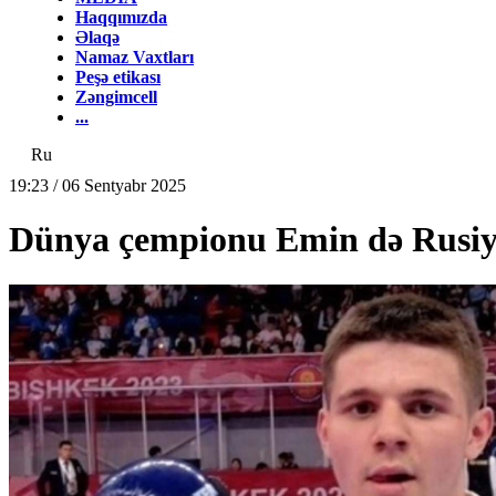
Haqqımızda
Əlaqə
Namaz Vaxtları
Peşə etikası
Zəngimcell
...
Ru
19:23 / 06 Sentyabr 2025
Dünya çempionu Emin də Rusiya