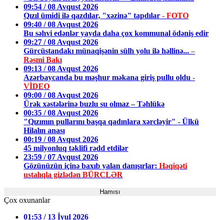
09:54 / 08 Avqust 2026
Qızıl ümidi ilə qazdılar, "xəzinə" tapdılar
- FOTO
09:40 / 08 Avqust 2026
Bu səhvi edənlər yayda daha çox kommunal ödəniş edir
09:27 / 08 Avqust 2026
Gürcüstandakı münaqişənin sülh yolu ilə həllinə...
–
Rəsmi Bakı
09:13 / 08 Avqust 2026
Azərbaycanda bu məşhur məkana giriş pullu oldu
-
VİDEO
09:00 / 08 Avqust 2026
Ürək xəstələrinə buzlu su olmaz – Təhlükə
00:35 / 08 Avqust 2026
"Qızımın pullarını başqa qadınlara xərcləyir" - Ülkü
Hilalın anası
00:19 / 08 Avqust 2026
45 milyonluq təklifi rədd etdilər
23:59 / 07 Avqust 2026
Gözünüzün içinə baxıb yalan danışırlar:
Həqiqəti
ustalıqla gizlədən BÜRCLƏR
Hamısı
Çox oxunanlar
01:53 / 13 İyul 2026