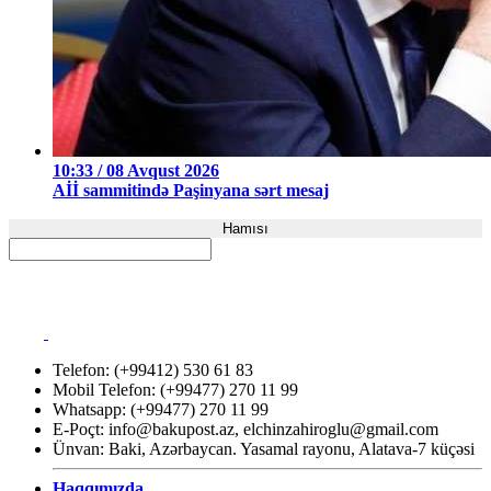
10:33 / 08 Avqust 2026
Aİİ sammitində Paşinyana sərt mesaj
Hamısı
Telefon: (+99412) 530 61 83
Mobil Telefon: (+99477) 270 11 99
Whatsapp: (+99477) 270 11 99
E-Poçt:
info@bakupost.az
,
elchinzahiroglu@gmail.com
Ünvan: Baki, Azərbaycan. Yasamal rayonu, Alatava-7 küçəsi
Haqqımızda