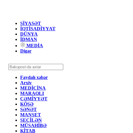
SİYASƏT
İQTİSADİYYAT
DÜNYA
İDMAN
MEDİA
Digər
Faydalı xəbər
Arxiv
MEDİCİNA
MARAQLI
CƏMİYYƏT
KÖŞƏ
SƏNƏT
MANŞET
SEÇİLƏN
MÜSAHİBƏ
KİTAB