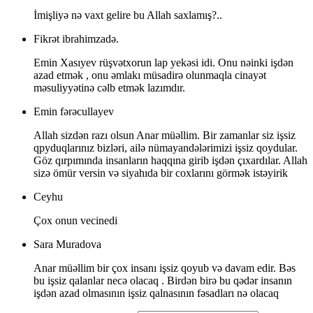
İmişliyə nə vaxt gelire bu Allah saxlamış?..
Fikrət ibrahimzadə.
Emin Xasıyev rüşvətxorun lap yekəsi idi. Onu nəinki işdən
azad etmək , onu əmlakı müsadirə olunmaqla cinayət
məsuliyyətinə cəlb etmək lazımdır.
Emin fərəcullayev
Allah sizdən razı olsun Anar müəllim. Bir zamanlar siz işsiz
qpyduqlarınız bizləri, ailə nümayandələrimizi işsiz qoydular.
Göz qırpımında insanların haqqına girib işdən çıxardılar. Allah
sizə ömür versin və siyahıda bir coxlarını görmək istəyirik
Ceyhu
Çox onun vecinedi
Sara Muradova
Anar müəllim bir çox insanı işsiz qoyub və davam edir. Bəs
bu işsiz qalanlar necə olacaq . Birdən birə bu qədər insanın
işdən azad olmasının işsiz qalnasının fəsadları nə olacaq