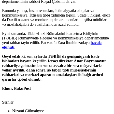
departamentinin rəhbəri Rəşad Çobanlı da var.
Bununla yanaşı, İnsan resursları, İctimaiyyətlə əlaqələr və
kommunikasiya, İxtisaslı tibbi xidmətin təşkili, Strateji inkişaf, eləcə
də Daxili nəzarət və monitorinq departamentlərinin şöbə müdirləri
və məsləhətçiləri də vəzifələrindən azad ediliblər.
Eyni zamanda, Tibbi Ərazi Bölmələrini İdarəetmə Birliyinin
(TƏBİB) İctimaiyyətlə əlaqələr və kommunikasiya departamentinə
yeni rəhbər təyin edilib. Bu vəzifə Zara İbrahimzadəyə
həvalə
olunub
.
Qeyd edək ki, son aylarda TƏBİB-də genişmiqyaslı kadr
islahatları həyata keçirilir. İcraçı direktor Anar Bayramovun
rəhbərliyə gəlməsindən sonra əvvəlcə bir sıra müşavirlərlə
yollar ayrılıb, daha sonra isə tabeli tibb müəssisələrinin
rəhbərləri və mərkəzi aparatın əməkdaşları ilə bağlı ardıcıl
qərarlar qəbul olunub.
Elnur, BakuPost
Şərhlər
Nizami Gülmalıyev