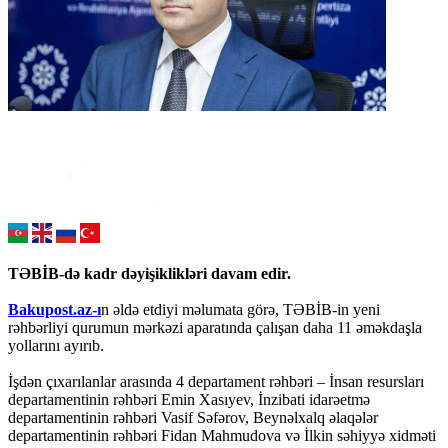
TƏBİB-də kadr dəyişiklikləri davam edir.
Bakupost.az-ı
n əldə etdiyi məlumata görə, TƏBİB-in yeni
rəhbərliyi qurumun mərkəzi aparatında çalışan daha 11 əməkdaşla
yollarını ayırıb.
İşdən çıxarılanlar arasında 4 departament rəhbəri – İnsan resursları
departamentinin rəhbəri Emin Xasıyev, İnzibati idarəetmə
departamentinin rəhbəri Vasif Səfərov, Beynəlxalq əlaqələr
departamentinin rəhbəri Fidan Mahmudova və İlkin səhiyyə xidməti