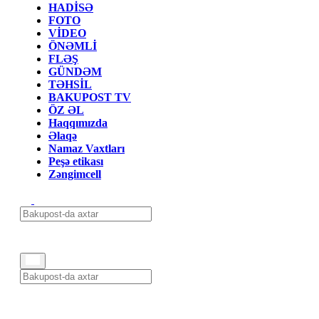
HADİSƏ
FOTO
VİDEO
ÖNƏMLİ
FLƏŞ
GÜNDƏM
TƏHSİL
BAKUPOST TV
ÖZ ƏL
Haqqımızda
Əlaqə
Namaz Vaxtları
Peşə etikası
Zəngimcell