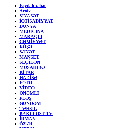
Faydalı xəbər
Arxiv
SİYASƏT
İQTİSADİYYAT
DÜNYA
MEDİCİNA
MARAQLI
CƏMİYYƏT
KÖŞƏ
SƏNƏT
MANŞET
SEÇİLƏN
MÜSAHİBƏ
KİTAB
HADİSƏ
FOTO
VİDEO
ÖNƏMLİ
FLƏŞ
GÜNDƏM
TƏHSİL
BAKUPOST TV
İDMAN
ÖZ ƏL