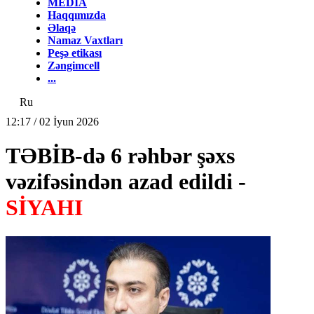
MEDİA
Haqqımızda
Əlaqə
Namaz Vaxtları
Peşə etikası
Zəngimcell
...
Ru
12:17 / 02 İyun 2026
TƏBİB-də 6 rəhbər şəxs
vəzifəsindən azad edildi -
SİYAHI