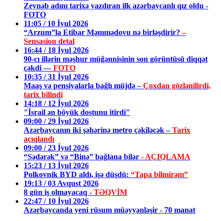
Zeynəb adını tarixə yazdıran ilk azərbaycanlı qız oldu -
FOTO
11:05 / 10 İyul 2026
“Arzum”la Etibar Məmmədovu nə birləşdirir?
–
Sensasion detal
16:44 / 18 İyul 2026
90-cı illərin məşhur müğənnisinin son görüntüsü diqqət
çəkdi —
FOTO
10:35 / 31 İyul 2026
Maaş və pensiyalarla bağlı müjdə –
Çoxdan gözlənilirdi,
tarix bilindi
14:18 / 12 İyul 2026
"İsrail ən böyük dostunu itirdi"
09:00 / 29 İyul 2026
Azərbaycanın iki şəhərinə metro çəkiləcək –
Tarix
açıqlandı
09:00 / 23 İyul 2026
“Sədərək” və “Binə” bağlana bilər
- AÇIQLAMA
15:23 / 13 İyul 2026
Polkovnik BYD aldı, işə düşdü:
“Tapa bilmirəm”
19:13 / 03 Avqust 2026
8 gün iş olmayacaq -
TƏQVİM
22:47 / 10 İyul 2026
Azərbaycanda yeni rüsum müəyyənləşir - 70 manat