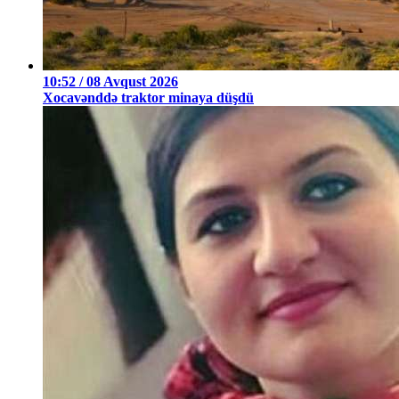
10:52 / 08 Avqust 2026
Xocavənddə traktor minaya düşdü