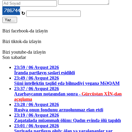
↻
Yaz...
Bizi facebook-da izləyin
Bizi tiktok-da izləyin
Bizi youtube-da izləyin
Son xəbərlər
23:59 / 06 Avqust 2026
İranda partlayış səsləri eşidildi
23:49 / 06 Avqust 2026
Süni intellektin təqlid edə bilmədiyi yeganə MƏQAM
23:37 / 06 Avqust 2026
Azərbaycanın notasından sonra -
Gürcüstan XİN-dən
açıqlama
23:28 / 06 Avqust 2026
Rusiya onun fondunu arzuolunmaz elan etdi
23:19 / 06 Avqust 2026
Zaqatalada müəmmalı ölüm: Qadın evində ölü tapıldı
23:01 / 06 Avqust 2026
Suriyada partlayış olub: ölən və yaralananlar var