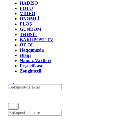
HADİSƏ
FOTO
VİDEO
ÖNƏMLİ
FLƏŞ
GÜNDƏM
TƏHSİL
BAKUPOST TV
ÖZ ƏL
Haqqımızda
Əlaqə
Namaz Vaxtları
Peşə etikası
Zəngimcell