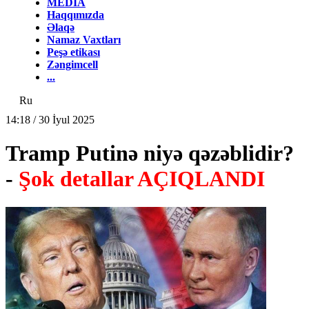
MEDİA
Haqqımızda
Əlaqə
Namaz Vaxtları
Peşə etikası
Zəngimcell
...
Ru
14:18 / 30 İyul 2025
Tramp Putinə niyə qəzəblidir?
-
Şok detallar AÇIQLANDI