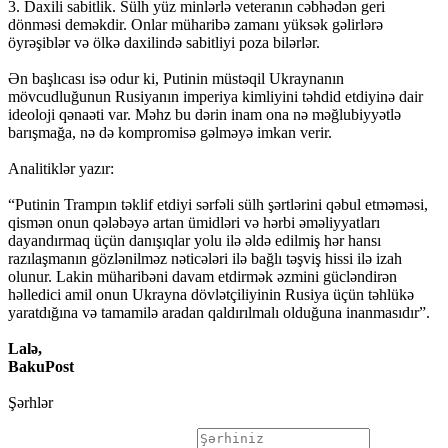
3. Daxili sabitlik. Sülh yüz minlərlə veteranın cəbhədən geri
dönməsi deməkdir. Onlar müharibə zamanı yüksək gəlirlərə
öyrəşiblər və ölkə daxilində sabitliyi poza bilərlər.
Ən başlıcası isə odur ki, Putinin müstəqil Ukraynanın
mövcudluğunun Rusiyanın imperiya kimliyini təhdid etdiyinə dair
ideoloji qənaəti var. Məhz bu dərin inam ona nə məğlubiyyətlə
barışmağa, nə də kompromisə gəlməyə imkan verir.
Analitiklər yazır:
“Putinin Trampın təklif etdiyi sərfəli sülh şərtlərini qəbul etməməsi,
qismən onun qələbəyə artan ümidləri və hərbi əməliyyatları
dayandırmaq üçün danışıqlar yolu ilə əldə edilmiş hər hansı
razılaşmanın gözlənilməz nəticələri ilə bağlı təşviş hissi ilə izah
olunur. Lakin müharibəni davam etdirmək əzmini gücləndirən
həlledici amil onun Ukrayna dövlətçiliyinin Rusiya üçün təhlükə
yaratdığına və tamamilə aradan qaldırılmalı olduğuna inanmasıdır”.
Lalə,
BakuPost
Şərhlər