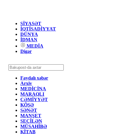
SİYASƏT
İQTİSADİYYAT
DÜNYA
İDMAN
MEDİA
Digər
Faydalı xəbər
Arxiv
MEDİCİNA
MARAQLI
CƏMİYYƏT
KÖŞƏ
SƏNƏT
MANŞET
SEÇİLƏN
MÜSAHİBƏ
KİTAB