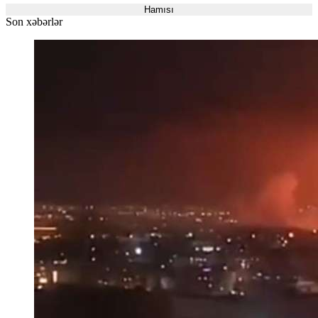
Hamısı
Son xəbərlər