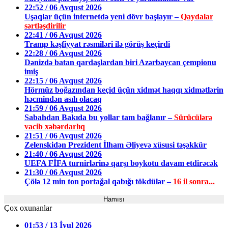
22:52 / 06 Avqust 2026
Uşaqlar üçün internetdə yeni dövr başlayır –
Qaydalar
sərtləşdirilir
22:41 / 06 Avqust 2026
Tramp kəşfiyyat rəsmiləri ilə görüş keçirdi
22:28 / 06 Avqust 2026
Dənizdə batan qardaşlardan biri Azərbaycan çempionu
imiş
22:15 / 06 Avqust 2026
Hörmüz boğazından keçid üçün xidmət haqqı xidmətlərin
həcmindən asılı olacaq
21:59 / 06 Avqust 2026
Sabahdan Bakıda bu yollar tam bağlanır –
Sürücülərə
vacib xəbərdarlıq
21:51 / 06 Avqust 2026
Zelenskidən Prezident İlham Əliyevə xüsusi təşəkkür
21:40 / 06 Avqust 2026
UEFA FİFA turnirlərinə qarşı boykotu davam etdirəcək
21:30 / 06 Avqust 2026
Çölə 12 min ton portağal qabığı tökdülər –
16 il sonra...
Hamısı
Çox oxunanlar
01:53 / 13 İyul 2026