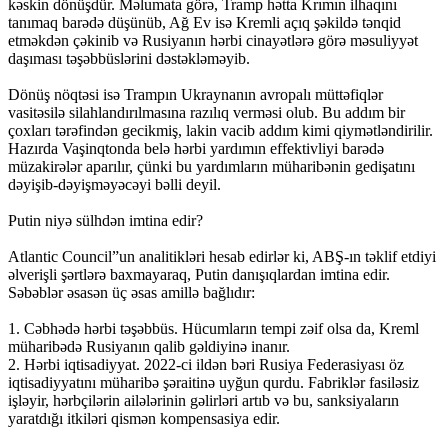
kəskin dönüşdür. Məlumata görə, Tramp hətta Krımın ilhaqını
tanımaq barədə düşünüb, Ağ Ev isə Kremli açıq şəkildə tənqid
etməkdən çəkinib və Rusiyanın hərbi cinayətlərə görə məsuliyyət
daşıması təşəbbüslərini dəstəkləməyib.
Dönüş nöqtəsi isə Trampın Ukraynanın avropalı müttəfiqlər
vasitəsilə silahlandırılmasına razılıq verməsi olub. Bu addım bir
çoxları tərəfindən gecikmiş, lakin vacib addım kimi qiymətləndirilir.
Hazırda Vaşinqtonda belə hərbi yardımın effektivliyi barədə
müzakirələr aparılır, çünki bu yardımların müharibənin gedişatını
dəyişib-dəyişməyəcəyi bəlli deyil.
Putin niyə sülhdən imtina edir?
Atlantic Council”un analitikləri hesab edirlər ki, ABŞ-ın təklif etdiyi
əlverişli şərtlərə baxmayaraq, Putin danışıqlardan imtina edir.
Səbəblər əsasən üç əsas amillə bağlıdır:
1. Cəbhədə hərbi təşəbbüs. Hücumların tempi zəif olsa da, Kreml
müharibədə Rusiyanın qalib gəldiyinə inanır.
2. Hərbi iqtisadiyyat. 2022-ci ildən bəri Rusiya Federasiyası öz
iqtisadiyyatını müharibə şəraitinə uyğun qurdu. Fabriklər fasiləsiz
işləyir, hərbçilərin ailələrinin gəlirləri artıb və bu, sanksiyaların
yaratdığı itkiləri qismən kompensasiya edir.