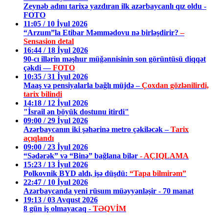
Zeynəb adını tarixə yazdıran ilk azərbaycanlı qız oldu -
FOTO
11:05 / 10 İyul 2026
“Arzum”la Etibar Məmmədovu nə birləşdirir?
–
Sensasion detal
16:44 / 18 İyul 2026
90-cı illərin məşhur müğənnisinin son görüntüsü diqqət
çəkdi —
FOTO
10:35 / 31 İyul 2026
Maaş və pensiyalarla bağlı müjdə –
Çoxdan gözlənilirdi,
tarix bilindi
14:18 / 12 İyul 2026
"İsrail ən böyük dostunu itirdi"
09:00 / 29 İyul 2026
Azərbaycanın iki şəhərinə metro çəkiləcək –
Tarix
açıqlandı
09:00 / 23 İyul 2026
“Sədərək” və “Binə” bağlana bilər
- AÇIQLAMA
15:23 / 13 İyul 2026
Polkovnik BYD aldı, işə düşdü:
“Tapa bilmirəm”
22:47 / 10 İyul 2026
Azərbaycanda yeni rüsum müəyyənləşir - 70 manat
19:13 / 03 Avqust 2026
8 gün iş olmayacaq -
TƏQVİM