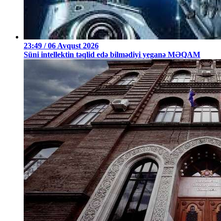
23:49 / 06 Avqust 2026
Süni intellektin təqlid edə bilmədiyi yeganə MƏQAM