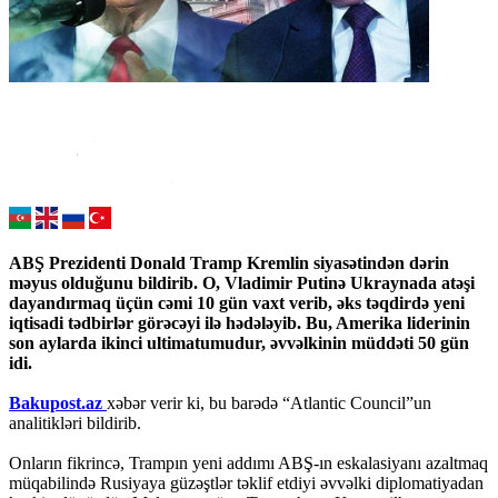
ABŞ Prezidenti Donald Tramp Kremlin siyasətindən dərin
məyus olduğunu bildirib. O, Vladimir Putinə Ukraynada atəşi
dayandırmaq üçün cəmi 10 gün vaxt verib, əks təqdirdə yeni
iqtisadi tədbirlər görəcəyi ilə hədələyib. Bu, Amerika liderinin
son aylarda ikinci ultimatumudur, əvvəlkinin müddəti 50 gün
idi.
Bakupost.az
xəbər verir ki, bu barədə “Atlantic Council”un
analitikləri bildirib.
Onların fikrincə, Trampın yeni addımı ABŞ-ın eskalasiyanı azaltmaq
müqabilində Rusiyaya güzəştlər təklif etdiyi əvvəlki diplomatiyadan