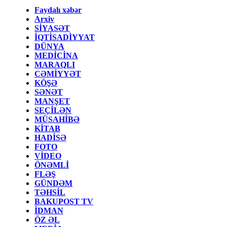
Faydalı xəbər
Arxiv
SİYASƏT
İQTİSADİYYAT
DÜNYA
MEDİCİNA
MARAQLI
CƏMİYYƏT
KÖŞƏ
SƏNƏT
MANŞET
SEÇİLƏN
MÜSAHİBƏ
KİTAB
HADİSƏ
FOTO
VİDEO
ÖNƏMLİ
FLƏŞ
GÜNDƏM
TƏHSİL
BAKUPOST TV
İDMAN
ÖZ ƏL