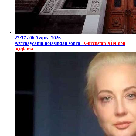
23:37 / 06 Avqust 2026
Azərbaycanın notasından sonra -
Gürcüstan XİN-dən
açıqlama