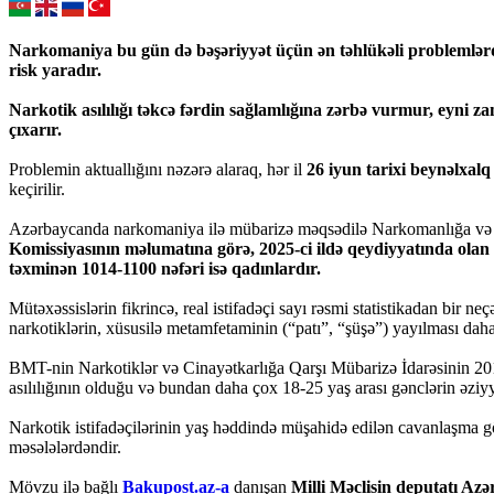
Narkomaniya bu gün də bəşəriyyət üçün ən təhlükəli problemlərdə
risk yaradır.
Narkotik asılılığı təkcə fərdin sağlamlığına zərbə vurmur, eyni za
çıxarır.
Problemin aktuallığını nəzərə alaraq, hər il
26 iyun tarixi beynəlxa
keçirilir.
Azərbaycanda narkomaniya ilə mübarizə məqsədilə Narkomanlığa və N
Komissiyasının məlumatına görə, 2025-ci ildə qeydiyyatında olan na
təxminən 1014-1100 nəfəri isə qadınlardır.
Mütəxəssislərin fikrincə, real istifadəçi sayı rəsmi statistikadan bir ne
narkotiklərin, xüsusilə metamfetaminin (“patı”, “şüşə”) yayılması daha
BMT-nin Narkotiklər və Cinayətkarlığa Qarşı Mübarizə İdarəsinin 2019
asılılığının olduğu və bundan daha çox 18-25 yaş arası gənclərin əzi
Narkotik istifadəçilərinin yaş həddində müşahidə edilən cavanlaşma g
məsələlərdəndir.
Mövzu ilə bağlı
Bakupost.az-a
danışan
Milli Məclisin deputatı Az