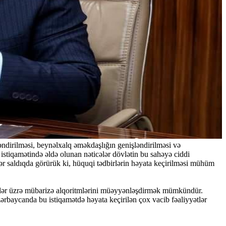
əndirilməsi, beynəlxalq əməkdaşlığın genişləndirilməsi və
ı istiqamətində əldə olunan nəticələr dövlətin bu sahəyə ciddi
ər saldıqda görürük ki, hüquqi tədbirlərin həyata keçirilməsi mühüm
mətlər üzrə mübarizə alqoritmlərini müəyyənləşdirmək mümkündür.
Azərbaycanda bu istiqamətdə həyata keçirilən çox vacib fəaliyyətlər