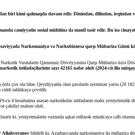
n biri kimi qalmaqda davam edir. Dinindən, dilindən, irqindən və 
manda cəmiyyətin sosial mühitinə də mənfi təsir edir. Bu isə cinayət
lq səviyyədə Narkomaniya və Narkobiznesə qarşı Mübarizə Günü k
arkotik Vasitələrin Qanunsuz Dövriyyəsinə Qarşı Mübarizə üzrə Dövlə
rkotik istifadəçilərinin sayı 42165 nəfər olub (2024-cü illə müqayisə
çə dəfə çox ola bilər. Qeydiyyatda olan şəxslərin təxminən yarısı (20 182 n
 ciddi təhlükəyə çevrilib.
-cu il hesabatına əsasən narkotikdən istifadənin məhz yeniyetməlik dö
yyət çəkdiyi məlum olub.
östərir ki, yeniyetmələrin vaxtında aşkar edilərək müalicəyə cəlb olun
ər Allahverənov
bildirib ki, Azərbaycanda narkomaniya ilə mübarizə dövl