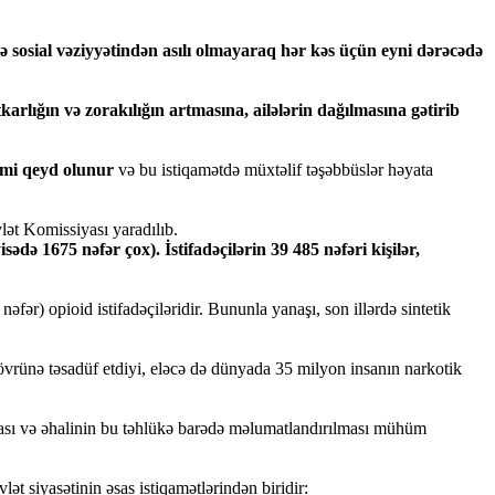
sosial vəziyyətindən asılı olmayaraq hər kəs üçün eyni dərəcədə
karlığın və zorakılığın artmasına, ailələrin dağılmasına gətirib
imi qeyd olunur
və bu istiqamətdə müxtəlif təşəbbüslər həyata
t Komissiyası yaradılıb.
də 1675 nəfər çox). İstifadəçilərin 39 485 nəfəri kişilər,
əfər) opioid istifadəçiləridir. Bununla yanaşı, son illərdə sintetik
vrünə təsadüf etdiyi, eləcə də dünyada 35 milyon insanın narkotik
ması və əhalinin bu təhlükə barədə məlumatlandırılması mühüm
ət siyasətinin əsas istiqamətlərindən biridir: