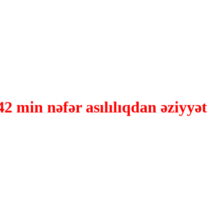
42 min nəfər asılılıqdan əziyyət