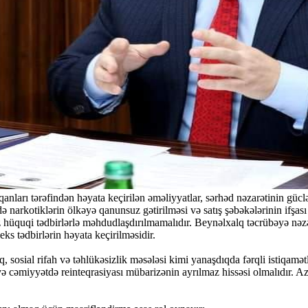
nları tərəfindən həyata keçirilən əməliyyatlar, sərhəd nəzarətinin gücl
də narkotiklərin ölkəyə qanunsuz gətirilməsi və satış şəbəkələrinin ifşas
z hüquqi tədbirlərlə məhdudlaşdırılmamalıdır. Beynəlxalq təcrübəyə nəz
s tədbirlərin həyata keçirilməsidir.
, sosial rifah və təhlükəsizlik məsələsi kimi yanaşdıqda fərqli istiqa
i və cəmiyyətdə reinteqrasiyası mübarizənin ayrılmaz hissəsi olmalıdır. 