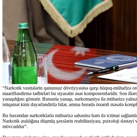
“Narkotik vasitələrin qanunsuz dövriyyəsinə qarşı hüquq-mühafizə orqa
maarifləndirmə tədbirləri bu siyasətin əsas komponentləridir. Son illər
yanaşdığını göstərir. Bununla yanaşı, narkomaniya ilə mübarizə yalnı
istiqamət kimi dəyərləndirilə bilər, amma burada önəmli məsələ komplek
Bu baxımdan narkotiklərlə mübarizə sahəsinə həm də ictimai sağlamlıq
Narkotik asılılığına düşmüş şəxslərin reabilitasiyası, psixoloji dəstəy
mövcuddur”.