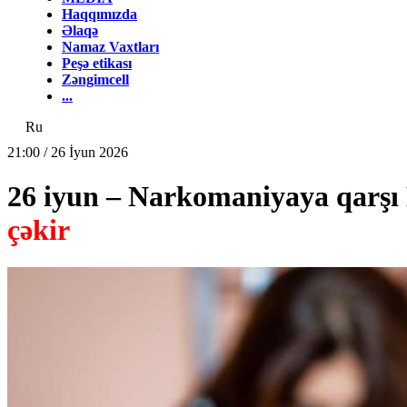
Haqqımızda
Əlaqə
Namaz Vaxtları
Peşə etikası
Zəngimcell
...
Ru
21:00 / 26 İyun 2026
26 iyun – Narkomaniyaya qarş
çəkir