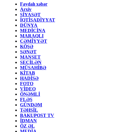
Faydalı xəbər
Arxiv
SİYASƏT
İQTİSADİYYAT
DÜNYA
MEDİCİNA
MARAQLI
CƏMİYYƏT
KÖŞƏ
SƏNƏT
MANŞET
SEÇİLƏN
MÜSAHİBƏ
KİTAB
HADİSƏ
FOTO
VİDEO
ÖNƏMLİ
FLƏŞ
GÜNDƏM
TƏHSİL
BAKUPOST TV
İDMAN
ÖZ ƏL
MEDİA