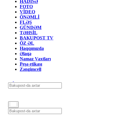
HADİSƏ
FOTO
VİDEO
ÖNƏMLİ
FLƏŞ
GÜNDƏM
TƏHSİL
BAKUPOST TV
ÖZ ƏL
Haqqımızda
Əlaqə
Namaz Vaxtları
Peşə etikası
Zəngimcell