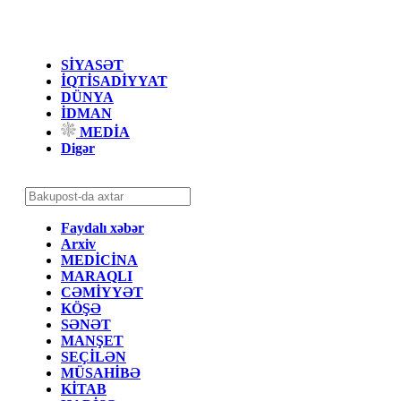
SİYASƏT
İQTİSADİYYAT
DÜNYA
İDMAN
MEDİA
Digər
Faydalı xəbər
Arxiv
MEDİCİNA
MARAQLI
CƏMİYYƏT
KÖŞƏ
SƏNƏT
MANŞET
SEÇİLƏN
MÜSAHİBƏ
KİTAB