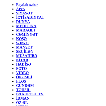
Faydalı xəbər
Arxiv
SİYASƏT
İQTİSADİYYAT
DÜNYA
MEDİCİNA
MARAQLI
CƏMİYYƏT
KÖŞƏ
SƏNƏT
MANŞET
SEÇİLƏN
MÜSAHİBƏ
KİTAB
HADİSƏ
FOTO
VİDEO
ÖNƏMLİ
FLƏŞ
GÜNDƏM
TƏHSİL
BAKUPOST TV
İDMAN
ÖZ ƏL