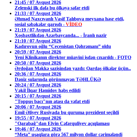
21:45 / 07 Avqust 2026
Zelenski ilk dəfə bu ölkəyə səfər etdi
21:33 / 07 Avqust 2026
Əhməd Naxçıvanlı Vasif Talıbova meyxana həsr etdi,
sosial şəbəkələr qarışdı -
VİDEO
21:19 / 07 Avqust 2026
Xoşbəxtlikdən Azərbaycanda... - İranlı nazir
21:10 / 07 Avqust 2026
Kadırovun oğlu “Çeçenistan Qəhrəmanı” oldu
20:59 / 07 Avqust 2026
Yeni Klinikanın direktor müavini işdən çıxarıldı - FOTO
20:50 / 07 Avqust 2026
Ərdoğan Məkkə sazişindən yazdı: Qardaş ölkələr üçün..
20:36 / 07 Avqust 2026
Dəniz sularında görünməyən TƏHLÜKƏ
20:24 / 07 Avqust 2026
Vəkil İlqar Həmidov həbs edildi
20:15 / 07 Avqust 2026
"Toppuş bacı"nın atası da vəfat etdi
20:06 / 07 Avqust 2026
Emil Əliyev Rusiyada bu quruma prezident seçildi
19:55 / 07 Avqust 2026
"Qarabağ"dan Elvin Cəfərquliyev açıqlaması
19:46 / 07 Avqust 2026
“Meta” uşaqlara görə 567 milyon dollar cərimələndi