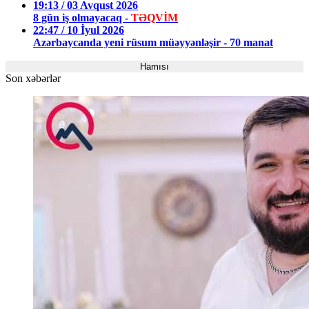
19:13 / 03 Avqust 2026
8 gün iş olmayacaq -
TƏQVİM
22:47 / 10 İyul 2026
Azərbaycanda yeni rüsum müəyyənləşir - 70 manat
Hamısı
Son xəbərlər