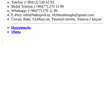
Telefon: (+99412) 530 61 83
Mobil Telefon: (+99477) 270 11 99
Whatsapp: (+99477) 270 11 99
E-Poçt:
info@bakupost.az
,
elchinzahiroglu@gmail.com
Ünvan: Baki, Azərbaycan. Yasamal rayonu, Alatava-7 küçəsi
Haqqımızda
Əlaqə