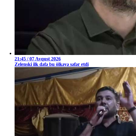
21:45 / 07 Avqust 2026
Zelenski ilk dəfə bu ölkəyə səfər etdi