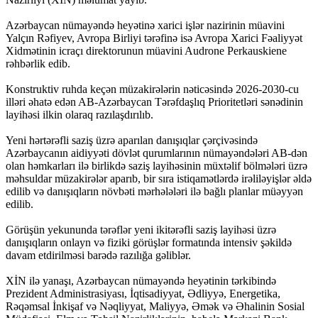
Azərbaycan nümayəndə heyətinə xarici işlər nazirinin müavini
Yalçın Rəfiyev, Avropa Birliyi tərəfinə isə Avropa Xarici Fəaliyyət
Xidmətinin icraçı direktorunun müavini Audrone Perkauskiene
rəhbərlik edib.
Konstruktiv ruhda keçən müzakirələrin nəticəsində 2026-2030-cu
illəri əhatə edən AB-Azərbaycan Tərəfdaşlıq Prioritetləri sənədinin
layihəsi ilkin olaraq razılaşdırılıb.
Yeni hərtərəfli saziş üzrə aparılan danışıqlar çərçivəsində
Azərbaycanın aidiyyəti dövlət qurumlarının nümayəndələri AB-dən
olan həmkarları ilə birlikdə saziş layihəsinin müxtəlif bölmələri üzrə
məhsuldar müzakirələr aparıb, bir sıra istiqamətlərdə irəliləyişlər əldə
edilib və danışıqların növbəti mərhələləri ilə bağlı planlar müəyyən
edilib.
Görüşün yekununda tərəflər yeni ikitərəfli saziş layihəsi üzrə
danışıqların onlayn və fiziki görüşlər formatında intensiv şəkildə
davam etdirilməsi barədə razılığa gəliblər.
XİN ilə yanaşı, Azərbaycan nümayəndə heyətinin tərkibində
Prezident Administrasiyası, İqtisadiyyat, Ədliyyə, Energetika,
Rəqəmsal İnkişaf və Nəqliyyat, Maliyyə, Əmək və Əhalinin Sosial