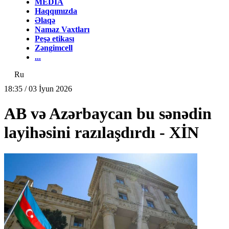
MEDİA
Haqqımızda
Əlaqə
Namaz Vaxtları
Peşə etikası
Zəngimcell
...
Ru
18:35 / 03 İyun 2026
AB və Azərbaycan bu sənədin
layihəsini razılaşdırdı - XİN