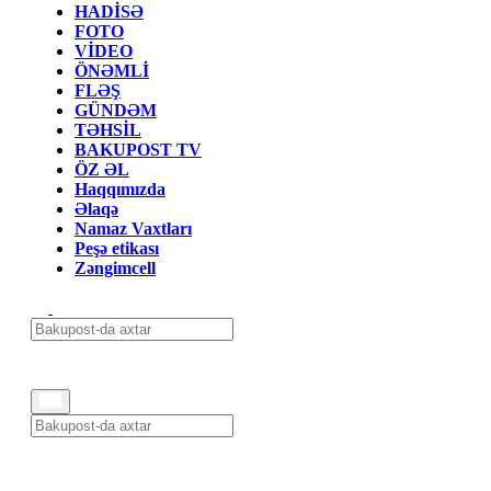
HADİSƏ
FOTO
VİDEO
ÖNƏMLİ
FLƏŞ
GÜNDƏM
TƏHSİL
BAKUPOST TV
ÖZ ƏL
Haqqımızda
Əlaqə
Namaz Vaxtları
Peşə etikası
Zəngimcell