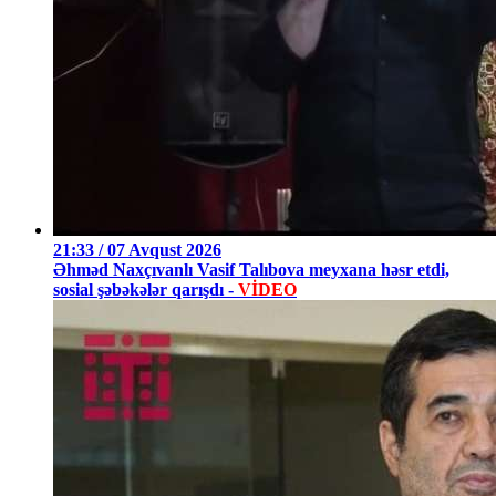
21:33 / 07 Avqust 2026
Əhməd Naxçıvanlı Vasif Talıbova meyxana həsr etdi,
sosial şəbəkələr qarışdı -
VİDEO