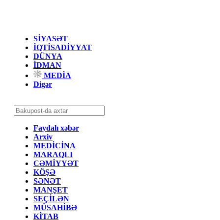
SİYASƏT
İQTİSADİYYAT
DÜNYA
İDMAN
MEDİA
Digər
Faydalı xəbər
Arxiv
MEDİCİNA
MARAQLI
CƏMİYYƏT
KÖŞƏ
SƏNƏT
MANŞET
SEÇİLƏN
MÜSAHİBƏ
KİTAB