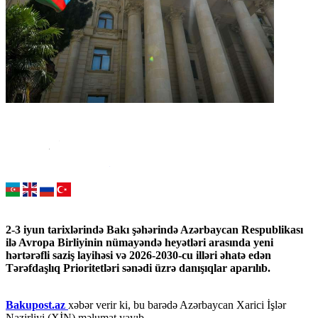
2-3 iyun tarixlərində Bakı şəhərində Azərbaycan Respublikası
ilə Avropa Birliyinin nümayəndə heyətləri arasında yeni
hərtərəfli saziş layihəsi və 2026-2030-cu illəri əhatə edən
Tərəfdaşlıq Prioritetləri sənədi üzrə danışıqlar aparılıb.
Bakupost.az
xəbər verir ki, bu barədə Azərbaycan Xarici İşlər
Nazirliyi (XİN) məlumat yayıb.