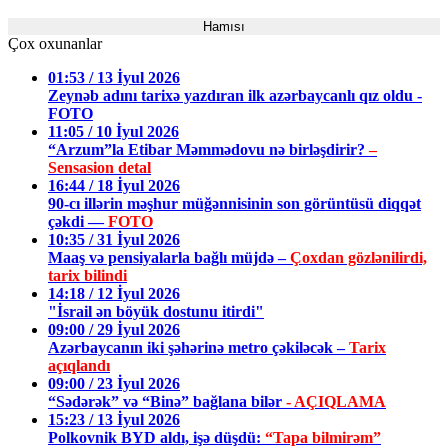
Hamısı
Çox oxunanlar
01:53 / 13 İyul 2026
Zeynəb adını tarixə yazdıran ilk azərbaycanlı qız oldu -
FOTO
11:05 / 10 İyul 2026
“Arzum”la Etibar Məmmədovu nə birləşdirir?
–
Sensasion detal
16:44 / 18 İyul 2026
90-cı illərin məşhur müğənnisinin son görüntüsü diqqət
çəkdi —
FOTO
10:35 / 31 İyul 2026
Maaş və pensiyalarla bağlı müjdə –
Çoxdan gözlənilirdi,
tarix bilindi
14:18 / 12 İyul 2026
"İsrail ən böyük dostunu itirdi"
09:00 / 29 İyul 2026
Azərbaycanın iki şəhərinə metro çəkiləcək –
Tarix
açıqlandı
09:00 / 23 İyul 2026
“Sədərək” və “Binə” bağlana bilər
- AÇIQLAMA
15:23 / 13 İyul 2026
Polkovnik BYD aldı, işə düşdü:
“Tapa bilmirəm”