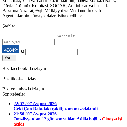
Müdafiəsi, Elm və Təhsil Nazirliklərinin, habelə Mərkəzi Bank,
Dövlət Gömrük Komitəsi, SOCAR, Antiinhisar və İstehlak
Bazarına Nəzarət, Əqli Mülkiyyət və Medianın İnkişafı
Agentliklərinin nümayəndələri iştirak ediblər.
Şərhlər
↻
Yaz...
Bizi facebook-da izləyin
Bizi tiktok-da izləyin
Bizi youtube-da izləyin
Son xəbərlər
22:07 / 07 Avqust 2026
Ceki Çan Bakıdakı çəkiliş zamanı zədələndi
21:56 / 07 Avqust 2026
Əməliyyatdan 12 gün sonra ölən Adillə bağlı -
Cinayət işi
açıldı