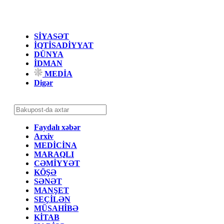
SİYASƏT
İQTİSADİYYAT
DÜNYA
İDMAN
MEDİA
Digər
Faydalı xəbər
Arxiv
MEDİCİNA
MARAQLI
CƏMİYYƏT
KÖŞƏ
SƏNƏT
MANŞET
SEÇİLƏN
MÜSAHİBƏ
KİTAB