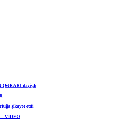
MƏ QƏRARI dəyişdi
ƏR
rluğa şikayət etdi
ar — VİDEO