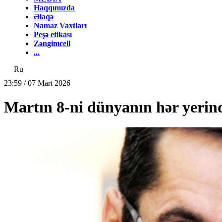
Haqqımızda
Əlaqə
Namaz Vaxtları
Peşə etikası
Zəngimcell
...
Ru
23:59 / 07 Mart 2026
Martın 8-ni dünyanın hər yerind