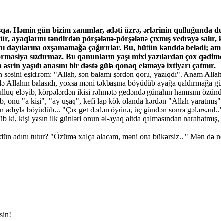
qa. Həmin gün bizim xanımlar, adəti üzrə, ərlərinin qulluğunda du
r, ayaqlarını təndirdən pörşələnə-pörşələnə çıxmış vedrəyə salır, 
larını dayılarına oxşamamağa çağırırlar. Bu, bütün kənddə belədi; a
nformasiya sızdırmaz. Bu qanunların yaşı mixi yazılardan çox qəd
 əsrin yaşıdı anasını bir dəstə gülə qonaq eləməyə ixtiyarı çatmır.
n səsini eşidirəm: "Allah, sən balamı şərdən qoru, yazıqdı". Anam All
 də Allahın balasıdı, yoxsa məni təkbaşına böyüdüb ayağa qaldırmağa 
luq eləyib, körpələrdən ikisi rəhmətə gedəndə günahın hamısını özün
b, onu "a kişi", "ay uşaq", kefi lap kök olanda hərdən "Allah yaratmış"
nin adıyla böyüdüb... "Çıx get dədən öyünə, üç gündən sonra gələrsən!.
ki, kişi yasın ilk günləri onun əl-ayaq altda qalmasından narahatmış, o
aüdün adını tutur? "Özümə xalça alacam, məni ona bükərsiz..." Mən də
sin!