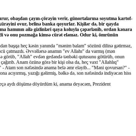
rur, obaşdan çayın-çörəyin verir, günortalarına soyutma kartof-
kürəyini ovur, belinə banka qoyurlar. Kişilər də, bir qayda
mma hamının ailə gizlinləri qaya koluyla çəpərlənib, ordan kənara
imdi və onu pozmağa kimsə cürət eləməz. Odur ki, ömrünün
ahdan başqa heç kəsin yanında "mənim balam" sözünü dilinə gətirməz,
gücü çatmazdı. Əvvəllərsə anamın "ev Allahı" da varmış (mən
də görüb, "Allah" evdən gedəndə tənbəki qutusunu götürüb, onun
 çağırıb. Anam özünə görə bir kişi olsa da, heç vaxt "Allahlıq"
." - Atam son nəfəsində anama belə əmr eləyib... "Məni qovursan?" -
na acıyırmış, yazığı gəlirmiş, bəlkə də, son nəfəsində indiyəcən hiss
 neçə aydı döşümə döyürdüm ki, anama deyəcəm, Prezident