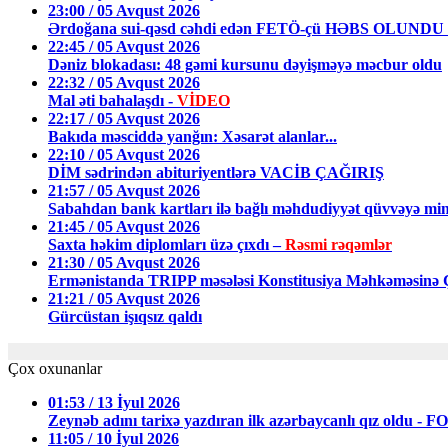
23:00 / 05 Avqust 2026
Ərdoğana sui-qəsd cəhdi edən FETÖ-çü HƏBS OLUNDU
22:45 / 05 Avqust 2026
Dəniz blokadası: 48 gəmi kursunu dəyişməyə məcbur oldu
22:32 / 05 Avqust 2026
Mal əti bahalaşdı -
VİDEO
22:17 / 05 Avqust 2026
Bakıda məsciddə yanğın: Xəsarət alanlar...
22:10 / 05 Avqust 2026
DİM sədrindən abituriyentlərə VACİB ÇAĞIRIŞ
21:57 / 05 Avqust 2026
Sabahdan bank kartları ilə bağlı məhdudiyyət qüvvəyə min
21:45 / 05 Avqust 2026
Saxta həkim diplomları üzə çıxdı –
Rəsmi rəqəmlər
21:30 / 05 Avqust 2026
Ermənistanda TRIPP məsələsi Konstitusiya Məhkəməsin
21:21 / 05 Avqust 2026
Gürcüstan işıqsız qaldı
Çox oxunanlar
01:53 / 13 İyul 2026
Zeynəb adını tarixə yazdıran ilk azərbaycanlı qız oldu - 
11:05 / 10 İyul 2026