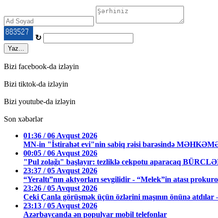
↻
Yaz...
Bizi facebook-da izləyin
Bizi tiktok-da izləyin
Bizi youtube-da izləyin
Son xəbərlər
01:36 / 06 Avqust 2026
MN-in "İstirahət evi"nin sabiq rəisi barəsində MƏHKƏ
00:05 / 06 Avqust 2026
"Pul zolağı" başlayır: tezliklə cekpotu aparacaq BÜRCL
23:37 / 05 Avqust 2026
“Yeraltı”nın aktyorları sevgilidir - “Melek”in atası prokuro
23:26 / 05 Avqust 2026
Ceki Çanla görüşmək üçün özlərini maşının önünə atdıl
23:13 / 05 Avqust 2026
Azərbaycanda ən populyar mobil telefonlar