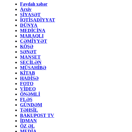
Faydalı xəbər
Arxiv
SİYASƏT
İQTİSADİYYAT
DÜNYA
MEDİCİNA
MARAQLI
CƏMİYYƏT
KÖŞƏ
SƏNƏT
MANŞET
SEÇİLƏN
MÜSAHİBƏ
KİTAB
HADİSƏ
FOTO
VİDEO
ÖNƏMLİ
FLƏŞ
GÜNDƏM
TƏHSİL
BAKUPOST TV
İDMAN
ÖZ ƏL
MEDİA