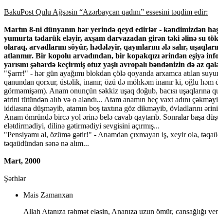
BakuPost Qulu Ağsəsin “Azərbaycan qadını” essesini təqdim edir:
Martın 8-ni dünyanın hər yerində qeyd edirlər - kəndimizdən haş
yumurta tədarük eləyir, axşam darvazadan girən təki əlinə su tökü
olaraq, arvadlarını söyür, hədələyir, qayınlarını ələ salır, uşaq
atlanmır. Bir kopolu arvadından, bir kopakqızı ərindən eşiyə i
yarısını şəhərdə keçirmiş otuz yaşlı avropalı bəndənizin də az qala
"Şarrr!" - hər gün ayağımı blokdan çölə qoyanda arxamca atılan suyu
qanundan qorxur, üstəlik, inanır, özü də möhkəm inanır ki, oğlu həm
görməmişəm). Anam onunçün səkkiz uşaq doğub, bacısı uşaqlarına qul
ətrini tütündən alıb və o alandı... Atam anamın heç vaxt adını çəkməyi
iddiasına düşməyib, atamın boş taxtına göz dikməyib, övladlarını əri
Anam ömründə bircə yol ərinə belə cavab qaytarıb. Sonralar başa düşüb 
elətdirmədiyi, dilinə gətirmədiyi sevgisini açırmış...
"Pensiyamı al, özümə gətir!" - Anamdan çıxmayan iş, xeyir ola, təq
təqaüdündən sənə nə alım...
Mart, 2000
Şərhlər
Mais Zamanxan
Allah Atanıza rəhmət eləsin, Ananıza uzun ömür, cansağlığı ver