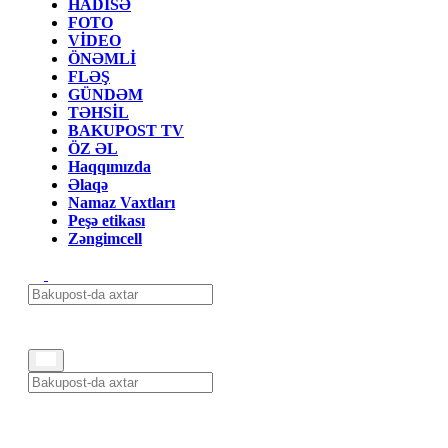
HADİSƏ
FOTO
VİDEO
ÖNƏMLİ
FLƏŞ
GÜNDƏM
TƏHSİL
BAKUPOST TV
ÖZ ƏL
Haqqımızda
Əlaqə
Namaz Vaxtları
Peşə etikası
Zəngimcell