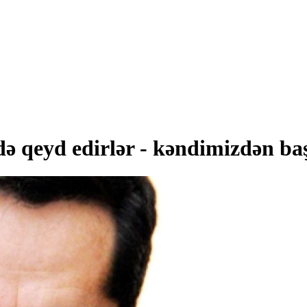
ə qeyd edirlər - kəndimizdən baş