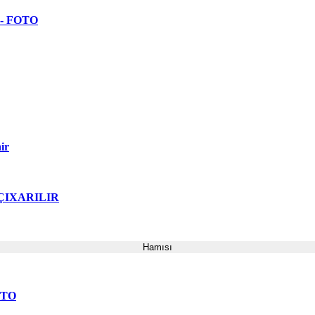
 - FOTO
ir
ə ÇIXARILIR
Hamısı
FOTO