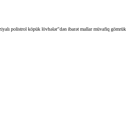
uziyalı polistrol köpük lövhələr"dən ibarət mallar müvafiq gömrük