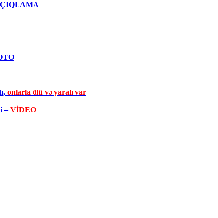
qlı AÇIQLAMA
FOTO
dı,
onlarla ölü və yaralı var
di –
VİDEO