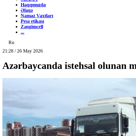
Haqqımızda
Əlaqə
Namaz Vaxtları
Peşə etikası
Zəngimcell
...
Ru
21:28 / 26 May 2026
Azərbaycanda istehsal olunan m