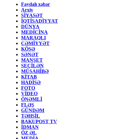
Faydalı xəbər
Arxiv
SİYASƏT
İQTİSADİYYAT
DÜNYA
MEDİCİNA
MARAQLI
CƏMİYYƏT
KÖŞƏ
SƏNƏT
MANŞET
SEÇİLƏN
MÜSAHİBƏ
KİTAB
HADİSƏ
FOTO
VİDEO
ÖNƏMLİ
FLƏŞ
GÜNDƏM
TƏHSİL
BAKUPOST TV
İDMAN
ÖZ ƏL
MEDİA