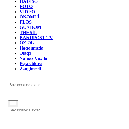
HADİSƏ
FOTO
VİDEO
ÖNƏMLİ
FLƏŞ
GÜNDƏM
TƏHSİL
BAKUPOST TV
ÖZ ƏL
Haqqımızda
Əlaqə
Namaz Vaxtları
Peşə etikası
Zəngimcell