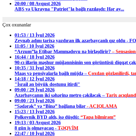
20:00 / 08 Avqust 2026
ABŞ və Ukrayna "Patriot"la bağlı razılaşdı: Hər ay...
Çox oxunanlar
01:53 / 13 İyul 2026
Zeynəb adını tarixə yazdıran ilk azərbaycanlı qız oldu - 
11:05 / 10 İyul 2026
“Arzum”la Etibar Məmmədovu nə birləşdirir?
– Sensasion
16:44 / 18 İyul 2026
90-cı illərin məşhur müğənnisinin son görüntüsü diqqət ç
10:35 / 31 İyul 2026
Maaş və pensiyalarla bağlı müjdə –
Çoxdan gözlənilirdi, tar
14:18 / 12 İyul 2026
"İsrail ən böyük dostunu itirdi"
09:00 / 29 İyul 2026
Azərbaycanın iki şəhərinə metro çəkiləcək –
Tarix açıqland
09:00 / 23 İyul 2026
“Sədərək” və “Binə” bağlana bilər
- AÇIQLAMA
15:23 / 13 İyul 2026
Polkovnik BYD aldı, işə düşdü:
“Tapa bilmirəm”
19:13 / 03 Avqust 2026
8 gün iş olmayacaq -
TƏQVİM
22:47 / 10 İyul 2026