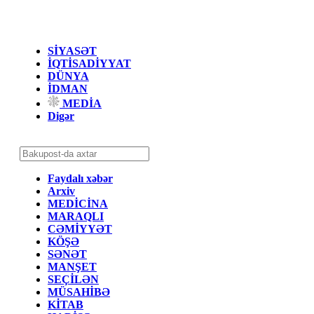
SİYASƏT
İQTİSADİYYAT
DÜNYA
İDMAN
MEDİA
Digər
Faydalı xəbər
Arxiv
MEDİCİNA
MARAQLI
CƏMİYYƏT
KÖŞƏ
SƏNƏT
MANŞET
SEÇİLƏN
MÜSAHİBƏ
KİTAB