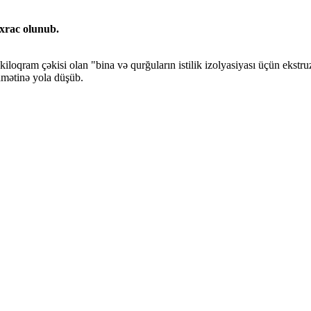
xrac olunub.
iloqram çəkisi olan "bina və qurğuların istilik izolyasiyası üçün ekstr
amətinə yola düşüb.