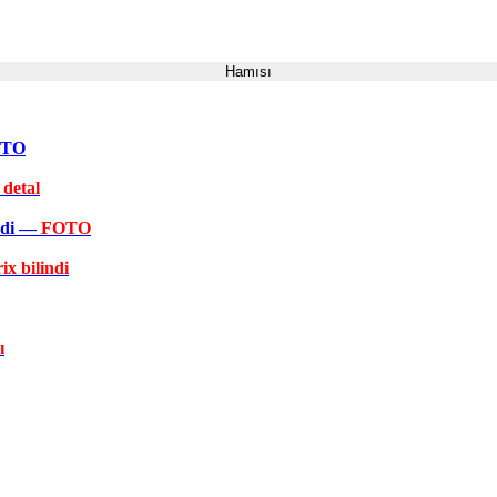
Hamısı
FOTO
 detal
əkdi —
FOTO
ix bilindi
ı