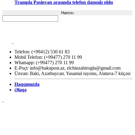
Trampla Paşinyan arasında telefon danışığı oldu
Hamısı
Telefon: (+99412) 530 61 83
Mobil Telefon: (+99477) 270 11 99
Whatsapp: (+99477) 270 11 99
E-Poçt:
info@bakupost.az
,
elchinzahiroglu@gmail.com
Ünvan: Baki, Azərbaycan. Yasamal rayonu, Alatava-7 küçəsi
Haqqımızda
Əlaqə