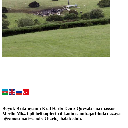
Böyük Britaniyanın Kral Hərbi Dəniz Qüvvələrinə məxsus
Merlin Mk4 tipli helikopterin ölkənin cənub-qərbində qəzaya
uğraması nəticəsində 3 hərbçi həlak olub.