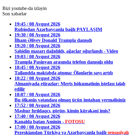
Bizi youtube-da izləyin
Son xəbərlər
19:45 / 08 Avqust 2026
Rubiodan Azərbaycanla bağlı PAYLAŞIM
19:30 / 08 Avqust 2026
İlham Əliyev Donald Trampla danışdı
19:20 / 08 Avqust 2026
Şəhidin məzarı dağıdıldı, ağaclar oğurlandı - Video
19:03 / 08 Avqust 2026
Trampla Paşinyan arasında telefon danışığı oldu
18:45 / 08 Avqust 2026
Tailandda məktəbdə atışma: Ölənlərin sayı artdı
18:22 / 08 Avqust 2026
Almaniyada etirazlar: Merts hökumətinin istefası tələb
edilir
18:07 / 08 Avqust 2026
Bu ölkənin vətəndaşı olmaq üçün imtahan verməlisiniz
17:52 / 08 Avqust 2026
Məşhur fırıldaqçı, görün, kimin kürəkəni imiş?
17:40 / 08 Avqust 2026
Kanalda batan Aminin -
FOTOSU
17:00 / 08 Avqust 2026
Pezeşkiandan Türkiyə və Azərbaycanla bağlı
sensasiyalı