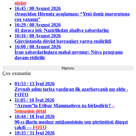
sözlər
16:45 / 08 Avqust 2026
Əraqçidən Hörmüz açıqlaması: “Yeni dəniz marşrutuna
çox yaxınıq”
16:29 / 08 Avqust 2026
41 dərəcə isti: Nazirlikdən əhaliyə xəbərdarlıq
16:16 / 08 Avqust 2026
Gürcüstanda dövlət bayraqları yarıya endirildi
16:00 / 08 Avqust 2026
İran xəbərdarlıqlara məhəl qoymur: Nüvə proqramı
davam etdirilir
Hamısı
Çox oxunanlar
01:53 / 13 İyul 2026
Zeynəb adını tarixə yazdıran ilk azərbaycanlı qız oldu -
FOTO
11:05 / 10 İyul 2026
“Arzum”la Etibar Məmmədovu nə birləşdirir?
–
Sensasion detal
16:44 / 18 İyul 2026
90-cı illərin məşhur müğənnisinin son görüntüsü diqqət
çəkdi —
FOTO
10:35 / 31 İyul 2026