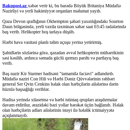
Bakupost.az
xəbər verir ki, bu barədə Böyük Britaniya Müdafiə
Nazirliyi və yerli hakimiyyət orqanları məlumat yayıb.
Qəza Devon qraflığının Okhempton şəhəri yaxınlığındakı Sourton
Daun bölgəsində, yerli vaxtla təxminən səhər saat 03:45 radələrində
baş verib. Helikopter boş tarlaya düşüb.
Hərbi hava vasitəsi planlı təlim uçuşu yerinə yetirirmiş.
Şahidlərin sözlərinə görə, qəzadan əvvəl helikopterin mühərrikinin
səsi kəsilib, ardınca səmada güclü qırmızı parıltı və partlayış baş
verib.
Baş nazir Kir Starmer hadisəni "tamamilə faciəvi" adlandırıb.
Müdafiə naziri Con Hili və Hərbi Dəniz Qüvvələrinin rəhbəri
general Ser Qvin Cenkins həlak olan hərbçilərin ailələrinə dərin
hüznlə başsağlığı veriblər.
Hadisə yerində xilasetmə və hərbi istintaq qrupları araşdırmalar
davam etdirilur, ərazidəki bəzi yollar hərəkət üçün bağlanıb. Həlak
olan hərbçilərin adları ailələrinin istəyi ilə hələlik ictimaiyyətə
açıqlanmayıb.