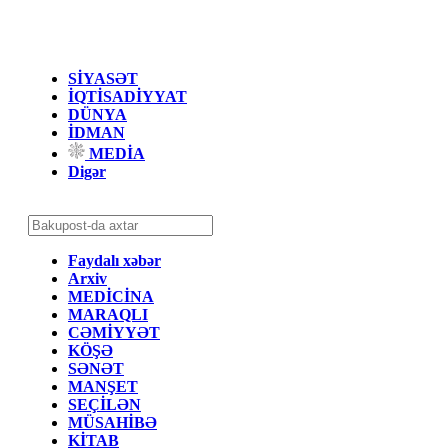
SİYASƏT
İQTİSADİYYAT
DÜNYA
İDMAN
MEDİA
Digər
Faydalı xəbər
Arxiv
MEDİCİNA
MARAQLI
CƏMİYYƏT
KÖŞƏ
SƏNƏT
MANŞET
SEÇİLƏN
MÜSAHİBƏ
KİTAB