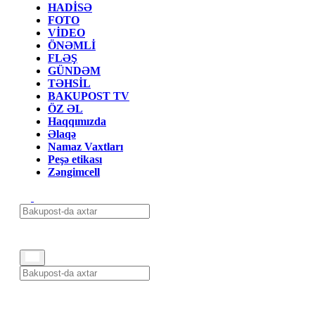
HADİSƏ
FOTO
VİDEO
ÖNƏMLİ
FLƏŞ
GÜNDƏM
TƏHSİL
BAKUPOST TV
ÖZ ƏL
Haqqımızda
Əlaqə
Namaz Vaxtları
Peşə etikası
Zəngimcell