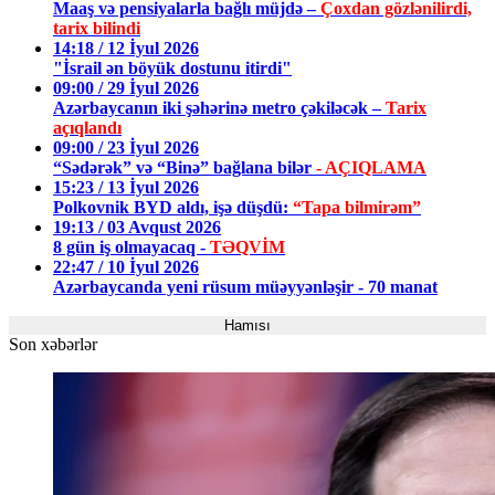
Maaş və pensiyalarla bağlı müjdə –
Çoxdan gözlənilirdi,
tarix bilindi
14:18 / 12 İyul 2026
"İsrail ən böyük dostunu itirdi"
09:00 / 29 İyul 2026
Azərbaycanın iki şəhərinə metro çəkiləcək –
Tarix
açıqlandı
09:00 / 23 İyul 2026
“Sədərək” və “Binə” bağlana bilər
- AÇIQLAMA
15:23 / 13 İyul 2026
Polkovnik BYD aldı, işə düşdü:
“Tapa bilmirəm”
19:13 / 03 Avqust 2026
8 gün iş olmayacaq -
TƏQVİM
22:47 / 10 İyul 2026
Azərbaycanda yeni rüsum müəyyənləşir - 70 manat
Hamısı
Son xəbərlər