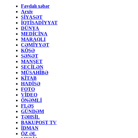
Faydalı xəbər
Arxiv
SİYASƏT
İQTİSADİYYAT
DÜNYA
MEDİCİNA
MARAQLI
CƏMİYYƏT
KÖŞƏ
SƏNƏT
MANŞET
SEÇİLƏN
MÜSAHİBƏ
KİTAB
HADİSƏ
FOTO
VİDEO
ÖNƏMLİ
FLƏŞ
GÜNDƏM
TƏHSİL
BAKUPOST TV
İDMAN
ÖZ ƏL