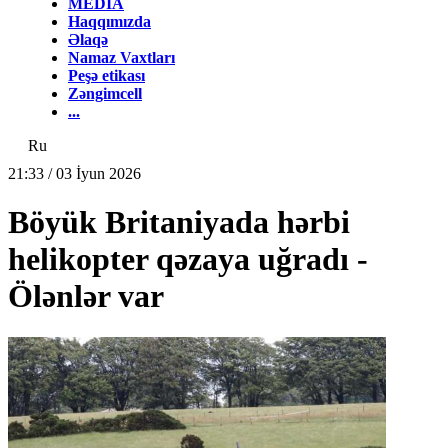
MEDİA
Haqqımızda
Əlaqə
Namaz Vaxtları
Peşə etikası
Zəngimcell
...
Ru
21:33 / 03 İyun 2026
Böyük Britaniyada hərbi
helikopter qəzaya uğradı -
Ölənlər var