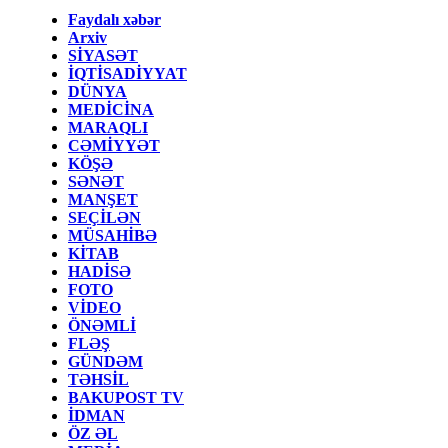
Faydalı xəbər
Arxiv
SİYASƏT
İQTİSADİYYAT
DÜNYA
MEDİCİNA
MARAQLI
CƏMİYYƏT
KÖŞƏ
SƏNƏT
MANŞET
SEÇİLƏN
MÜSAHİBƏ
KİTAB
HADİSƏ
FOTO
VİDEO
ÖNƏMLİ
FLƏŞ
GÜNDƏM
TƏHSİL
BAKUPOST TV
İDMAN
ÖZ ƏL