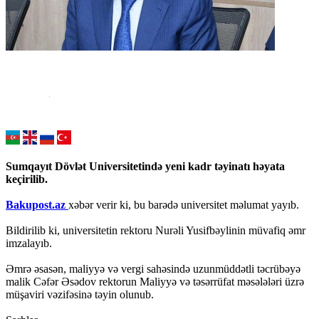
Sumqayıt Dövlət Universitetində yeni kadr təyinatı həyata
keçirilib.
Bakupost.az
xəbər verir ki, bu barədə universitet məlumat yayıb.
Bildirilib ki, universitetin rektoru Nurəli Yusifbəylinin müvafiq əmr
imzalayıb.
Əmrə əsasən, maliyyə və vergi sahəsində uzunmüddətli təcrübəyə
malik Cəfər Əsədov rektorun Maliyyə və təsərrüfat məsələləri üzrə
müşaviri vəzifəsinə təyin olunub.