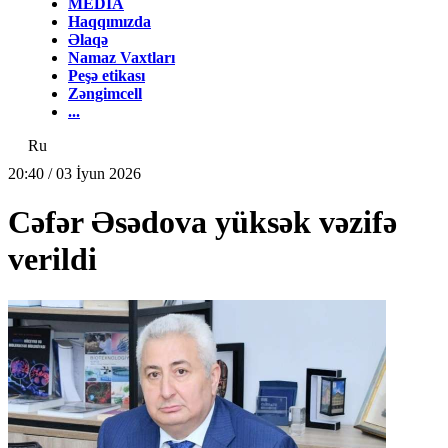
MEDİA
Haqqımızda
Əlaqə
Namaz Vaxtları
Peşə etikası
Zəngimcell
...
Ru
20:40 / 03 İyun 2026
Cəfər Əsədova yüksək vəzifə
verildi