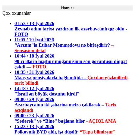
Hamısı
Çox oxunanlar
01:53 / 13 İyul 2026
Zeynəb adını tarixə yazdıran ilk azərbaycanlı qız oldu -
FOTO
11:05 / 10 İyul 2026
“Arzum”la Etibar Məmmədovu nə birləşdirir?
–
Sensasion detal
16:44 / 18 İyul 2026
90-cı illərin məşhur müğənnisinin son görüntüsü diqqət
çəkdi —
FOTO
10:35 / 31 İyul 2026
Maaş və pensiyalarla bağlı müjdə –
Çoxdan gözlənilirdi,
tarix bilindi
14:18 / 12 İyul 2026
"İsrail ən böyük dostunu itirdi"
09:00 / 29 İyul 2026
Azərbaycanın iki şəhərinə metro çəkiləcək –
Tarix
açıqlandı
09:00 / 23 İyul 2026
“Sədərək” və “Binə” bağlana bilər
- AÇIQLAMA
15:23 / 13 İyul 2026
Polkovnik BYD aldı, işə düşdü:
“Tapa bilmirəm”