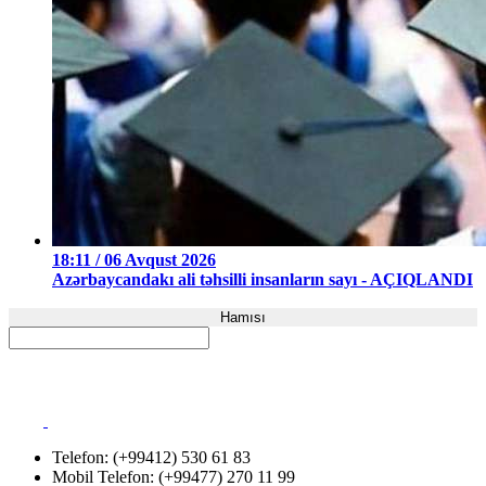
18:11 / 06 Avqust 2026
Azərbaycandakı ali təhsilli insanların sayı - AÇIQLANDI
Hamısı
Telefon: (+99412) 530 61 83
Mobil Telefon: (+99477) 270 11 99