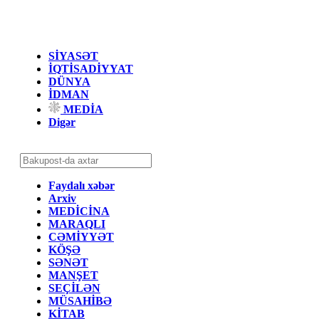
SİYASƏT
İQTİSADİYYAT
DÜNYA
İDMAN
MEDİA
Digər
Faydalı xəbər
Arxiv
MEDİCİNA
MARAQLI
CƏMİYYƏT
KÖŞƏ
SƏNƏT
MANŞET
SEÇİLƏN
MÜSAHİBƏ
KİTAB