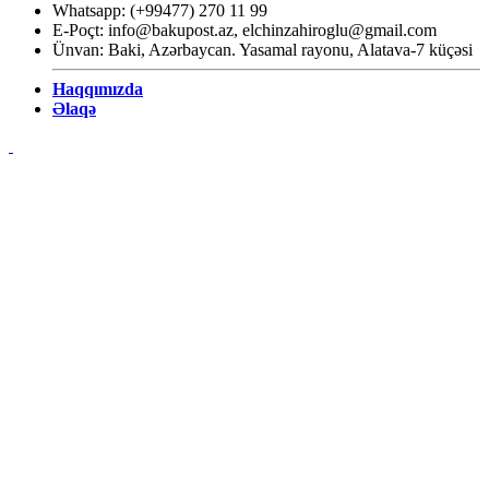
Whatsapp: (+99477) 270 11 99
E-Poçt:
info@bakupost.az
,
elchinzahiroglu@gmail.com
Ünvan: Baki, Azərbaycan. Yasamal rayonu, Alatava-7 küçəsi
Haqqımızda
Əlaqə