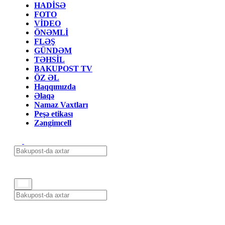
HADİSƏ
FOTO
VİDEO
ÖNƏMLİ
FLƏŞ
GÜNDƏM
TƏHSİL
BAKUPOST TV
ÖZ ƏL
Haqqımızda
Əlaqə
Namaz Vaxtları
Peşə etikası
Zəngimcell