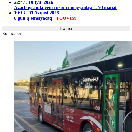
22:47 / 10 İyul 2026
Azərbaycanda yeni rüsum müəyyənləşir - 70 manat
19:13 / 03 Avqust 2026
8 gün iş olmayacaq -
TƏQVİM
Hamısı
Son xəbərlər