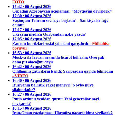
FOTO
17:42 / 06 Avqust 2026
Çepadan Azərbaycan açıqlaması: “Mövqeyini dəyişəcək”
17:30 / 06 Avqust 2026
Vaşinqton Tehranı sevməyə başladı? – Sankisyalar ləğv
olunur
17:17 / 06 Avqust 2026
Ukrayna mediası Qurbandan nələr yazdı?
17:05 / 06 Avqust 2026
Zaurun bu sözləri sosial şəbəkəni qarışdırdı
– Mübahisə
böyüyür
16:53 / 06 Avqust 2026
Moskva ilə İrəvan arasında ticarət böhranı: Overçuk
daha pis olacağını deyir
16:42 / 06 Avqust 2026
Qıfıllanmış xatirələrin kəndi: Sarıbaşdan qayıda bilmədim
- VİDEO
16:40 / 06 Avqust 2026
Rusiyanın ballistik raket manevri: Növbə nüvə
silahındadır?
16:27 / 06 Avqust 2026
Putin ordunu yenidən qurur: Yeni generallar nəyi
dəyişəcək?
16:15 / 06 Avqust 2026
İran-Oman razılaşması: Hörmüzə nəzarət kimə veriləcək?