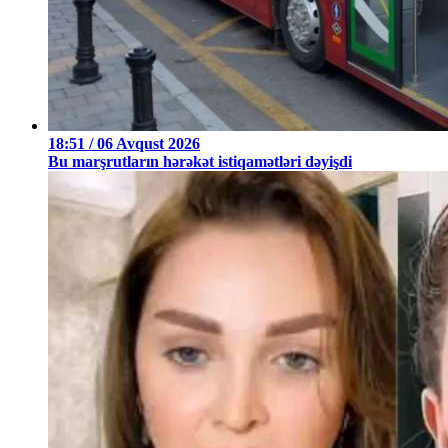
18:51 / 06 Avqust 2026
Bu marşrutların hərəkət istiqamətləri dəyişdi