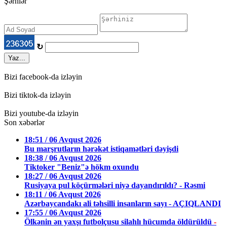
Şərhlər
↻
Yaz...
Bizi facebook-da izləyin
Bizi tiktok-da izləyin
Bizi youtube-da izləyin
Son xəbərlər
18:51 / 06 Avqust 2026
Bu marşrutların hərəkət istiqamətləri dəyişdi
18:38 / 06 Avqust 2026
Tiktoker "Beniz"ə hökm oxundu
18:27 / 06 Avqust 2026
Rusiyaya pul köçürmələri niyə dayandırıldı? - Rəsmi
18:11 / 06 Avqust 2026
Azərbaycandakı ali təhsilli insanların sayı - AÇIQLANDI
17:55 / 06 Avqust 2026
Ölkənin ən yaxşı futbolçusu silahlı hücumda öldürüldü
-