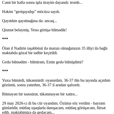
Cəmi bir həftə sonra işdə ürəyim dayandı: tromb...
Həkim “geriqayıdışı” möcüzə saydı.
Qayıtdım qayıtmağına da: ancaq...
Qismət beləymiş. Yenə görüşə bilmədik!
***
Ötən il Nadirin təşəbbüsü ilə məzun olmağımızın 35 illiyi ilə bağlı
məktəbdə gözəl bir tədbir keçirildi.
Gedə bilmədim - bilmirəm, Emin gedə bilmişdimi?
***
Yuxu bitmirdi, tükənmirdi: oyanırdım, 36-37 ilin bu tayında açırdım
gözümü, sonra yatırdım, 36-37 il aradan qalxırdı.
Bitməyən bir təəssürat, tükənməyən bir xatirə...
29 may 2026-cı ili bu cür oyandım. Özümə söz verdim - bayram
günləridir, mütləq uşaqlarla danışacam, mütləq görüşəcəm, fürsət
edib, məktəbimizə də gedəcəm...