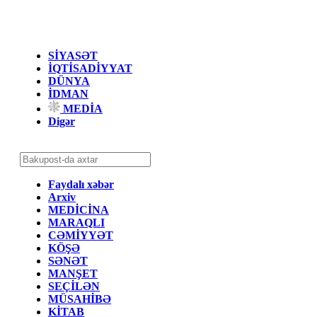
SİYASƏT
İQTİSADİYYAT
DÜNYA
İDMAN
MEDİA
Digər
Faydalı xəbər
Arxiv
MEDİCİNA
MARAQLI
CƏMİYYƏT
KÖŞƏ
SƏNƏT
MANŞET
SEÇİLƏN
MÜSAHİBƏ
KİTAB