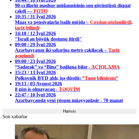
90-cı illərin məşhur müğənnisinin son görüntüsü diqqət
çəkdi —
FOTO
10:35 / 31 İyul 2026
Maaş və pensiyalarla bağlı müjdə –
Çoxdan gözlənilirdi,
tarix bilindi
14:18 / 12 İyul 2026
"İsrail ən böyük dostunu itirdi"
09:00 / 29 İyul 2026
Azərbaycanın iki şəhərinə metro çəkiləcək –
Tarix
açıqlandı
09:00 / 23 İyul 2026
“Sədərək” və “Binə” bağlana bilər
- AÇIQLAMA
15:23 / 13 İyul 2026
Polkovnik BYD aldı, işə düşdü:
“Tapa bilmirəm”
19:13 / 03 Avqust 2026
8 gün iş olmayacaq -
TƏQVİM
22:47 / 10 İyul 2026
Azərbaycanda yeni rüsum müəyyənləşir - 70 manat
Hamısı
Son xəbərlər