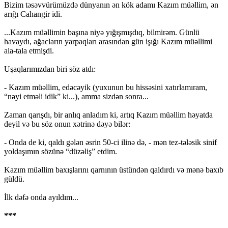
Bizim təsəvvürümüzdə dünyanın ən kök adamı Kazım müəllim, ən
arığı Cahangir idi.
...Kazım müəllimin başına niyə yığışmışdıq, bilmirəm. Günlü
havaydı, ağacların yarpaqları arasından gün işığı Kazım müəllimi
ala-tala etmişdi.
Uşaqlarımızdan biri söz atdı:
- Kazım müəllim, edəcəyik (yuxunun bu hissəsini xatırlamıram,
“nəyi etməli idik” ki...), amma sizdən sonra...
Zaman qarışdı, bir anlıq anladım ki, artıq Kazım müəllim həyatda
deyil və bu söz onun xətrinə dəyə bilər:
- Onda de ki, qaldı gələn əsrin 50-ci ilinə də, - mən tez-tələsik sinif
yoldaşımın sözünə “düzəliş” etdim.
Kazım müəllim baxışlarını qarnının üstündən qaldırdı və mənə baxıb
güldü.
İlk dəfə onda ayıldım...
***