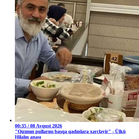
00:35 / 08 Avqust 2026
"Qızımın pullarını başqa qadınlara xərcləyir" - Ülkü
Hilalın anası