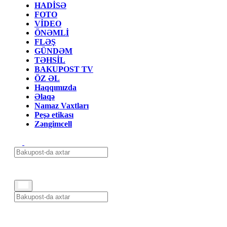
HADİSƏ
FOTO
VİDEO
ÖNƏMLİ
FLƏŞ
GÜNDƏM
TƏHSİL
BAKUPOST TV
ÖZ ƏL
Haqqımızda
Əlaqə
Namaz Vaxtları
Peşə etikası
Zəngimcell