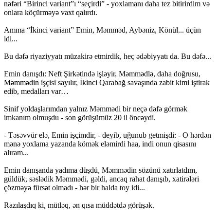
nəfəri “Birinci variant”ı “seçirdi” - yoxlamanı daha tez bitirirdim və
onlara köçürməyə vaxt qalırdı.
Amma “İkinci variant” Emin, Məmməd, Aybəniz, Könül... üçün
idi...
Bu dəfə riyaziyyatı müzakirə etmirdik, heç ədəbiyyatı da. Bu dəfə...
Emin danışdı: Neft Şirkətində işləyir, Məmmədlə, daha doğrusu,
Məmmədin işçisi sayılır, İkinci Qarabağ savaşında zabit kimi iştirak
edib, medalları var…
Sinif yoldaşlarımdan yalnız Məmmədi bir neçə dəfə görmək
imkanım olmuşdu - son görüşümüz 20 il öncəydi.
- Təsəvvür elə, Emin işçimdir, - deyib, uğunub getmişdi: - O hərdən
mənə yoxlama yazanda kömək eləmirdi haa, indi onun qisasını
alıram...
Emin danışanda yadıma düşdü, Məmmədin sözünü xatırlatdım,
güldük, səslədik Məmmədi, gəldi, ancaq rahat danışıb, xatirələri
çözməyə fürsət olmadı - hər bir halda toy idi...
Razılaşdıq ki, mütləq, ən qısa müddətdə görüşək.