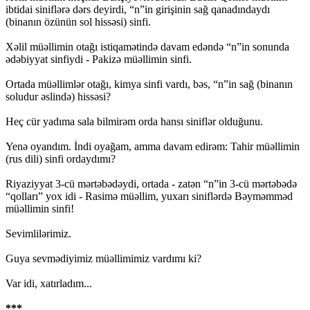
ibtidai siniflərə dərs deyirdi, “n”in girişinin sağ qanadındaydı
(binanın özünün sol hissəsi) sinfi.
Xəlil müəllimin otağı istiqamətində davam edəndə “n”in sonunda
ədəbiyyat sinfiydi - Pakizə müəllimin sinfi.
Ortada müəllimlər otağı, kimya sinfi vardı, bəs, “n”in sağ (binanın
soludur əslində) hissəsi?
Heç cür yadıma sala bilmirəm orda hansı siniflər olduğunu.
Yenə oyandım. İndi oyağam, amma davam edirəm: Tahir müəllimin
(rus dili) sinfi ordaydımı?
Riyaziyyat 3-cü mərtəbədəydi, ortada - zatən “n”in 3-cü mərtəbədə
“qolları” yox idi - Rasimə müəllim, yuxarı siniflərdə Bəyməmməd
müəllimin sinfi!
Sevimlilərimiz.
Guya sevmədiyimiz müəllimimiz vardımı ki?
Var idi, xatırladım...
***