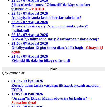
22:55 / 07 Avqust 2026
Şikayətlərdən sonra "Əhmədli"də küçə satıcıları
yığışdırıldı
- VİDEO
22:43 / 07 Avqust 2026
Ad dəyişdiriləndə kredit borcları sıfırlanır?
22:30 / 07 Avqust 2026
Rusiya və İrana qarşı “cəhənnəm sanksiyaları”
təsdiqləndi
22:18 / 07 Avqust 2026
ABŞ-la 7,5 milyardlıq saziş: Azərbaycan nələr alacaq?
21:56 / 07 Avqust 2026
Əməliyyatdan 12 gün sonra ölən Adillə bağlı -
Cinayət işi
açıldı
21:45 / 07 Avqust 2026
Zelenski ilk dəfə bu ölkəyə səfər etdi
Hamısı
Çox oxunanlar
01:53 / 13 İyul 2026
Zeynəb adını tarixə yazdıran ilk azərbaycanlı qız oldu -
FOTO
11:05 / 10 İyul 2026
“Arzum”la Etibar Məmmədovu nə birləşdirir?
–
Sensasion detal
16:44 / 18 İyul 2026