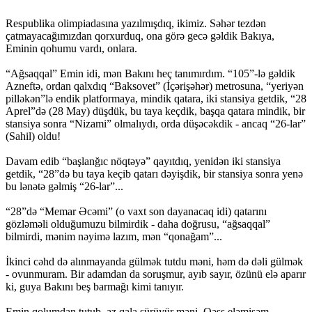
Respublika olimpiadasına yazılmışdıq, ikimiz. Səhər tezdən
çatmayacağımızdan qorxurduq, ona görə gecə gəldik Bakıya,
Eminin qohumu vardı, onlara.
“Ağsaqqal” Emin idi, mən Bakını heç tanımırdım. “105”-lə gəldik
Azneftə, ordan qalxdıq “Baksovet” (İçərişəhər) metrosuna, “yeriyən
pilləkən”lə endik platformaya, mindik qatara, iki stansiya getdik, “28
Aprel”də (28 May) düşdük, bu taya keçdik, başqa qatara mindik, bir
stansiya sonra “Nizami” olmalıydı, orda düşəcəkdik - ancaq “26-lar”
(Sahil) oldu!
Davam edib “başlanğıc nöqtəyə” qayıtdıq, yenidən iki stansiya
getdik, “28”də bu taya keçib qatarı dəyişdik, bir stansiya sonra yenə
bu lənətə gəlmiş “26-lar”...
“28”də “Memar Əcəmi” (o vaxt son dayanacaq idi) qatarını
gözləməli olduğumuzu bilmirdik - daha doğrusu, “ağsaqqal”
bilmirdi, mənim nəyimə lazım, mən “qonağam”...
İkinci cəhd də alınmayanda gülmək tutdu məni, həm də dəli gülmək
- ovunmuram. Bir adamdan da soruşmur, ayıb sayır, özünü elə aparır
ki, guya Bakını beş barmağı kimi tanıyır.
Emin qolumdan tutub, az qala sürüyür məni. Qəşş eləmişəm.