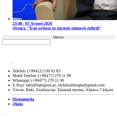
23:48 / 07 Avqust 2026
Əraqçı: "İran ordusu öz gücünü nümayiş etdirdi"
Hamısı
Telefon: (+99412) 530 61 83
Mobil Telefon: (+99477) 270 11 99
Whatsapp: (+99477) 270 11 99
E-Poçt:
info@bakupost.az
,
elchinzahiroglu@gmail.com
Ünvan: Baki, Azərbaycan. Yasamal rayonu, Alatava-7 küçəsi
Haqqımızda
Əlaqə