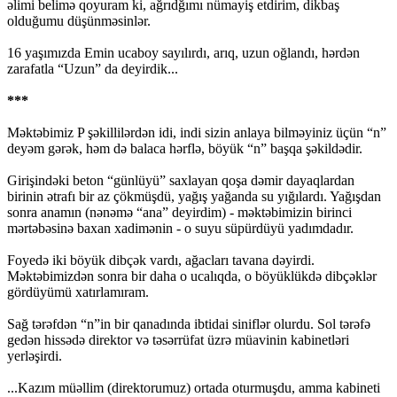
əlimi belimə qoyuram ki, ağrıdğımı nümayiş etdirim, dikbaş
olduğumu düşünməsinlər.
16 yaşımızda Emin ucaboy sayılırdı, arıq, uzun oğlandı, hərdən
zarafatla “Uzun” da deyirdik...
***
Məktəbimiz P şəkillilərdən idi, indi sizin anlaya bilməyiniz üçün “n”
deyəm gərək, həm də balaca hərflə, böyük “n” başqa şəkildədir.
Girişindəki beton “günlüyü” saxlayan qoşa dəmir dayaqlardan
birinin ətrafı bir az çökmüşdü, yağış yağanda su yığılardı. Yağışdan
sonra anamın (nənəmə “ana” deyirdim) - məktəbimizin birinci
mərtəbəsinə baxan xadimənin - o suyu süpürdüyü yadımdadır.
Foyedə iki böyük dibçək vardı, ağacları tavana dəyirdi.
Məktəbimizdən sonra bir daha o ucalıqda, o böyüklükdə dibçəklər
gördüyümü xatırlamıram.
Sağ tərəfdən “n”in bir qanadında ibtidai siniflər olurdu. Sol tərəfə
gedən hissədə direktor və təsərrüfat üzrə müavinin kabinetləri
yerləşirdi.
...Kazım müəllim (direktorumuz) ortada oturmuşdu, amma kabineti