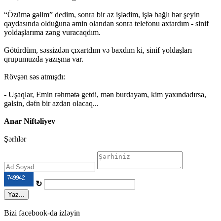
“Özümə gəlim” dedim, sonra bir az işlədim, işlə bağlı hər şeyin
qaydasında olduğuna əmin olandan sonra telefonu axtardım - sinif
yoldaşlarıma zəng vuracaqdım.
Götürdüm, səssizdən çıxartdım və baxdım ki, sinif yoldaşları
qrupumuzda yazışma var.
Rövşən səs atmışdı:
- Uşaqlar, Emin rəhmətə getdi, mən burdayam, kim yaxındadırsa,
gəlsin, dəfn bir azdan olacaq...
Anar Niftəliyev
Şərhlər
↻
Yaz...
Bizi facebook-da izləyin