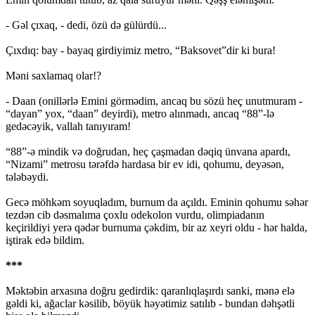
- Gəl çıxaq, - dedi, özü də gülürdü...
Çıxdıq: bay - bayaq girdiyimiz metro, “Baksovet”dir ki bura!
Məni saxlamaq olar!?
- Daan (onillərlə Emini görmədim, ancaq bu sözü heç unutmuram -
“dayan” yox, “daan” deyirdi), metro alınmadı, ancaq “88”-lə
gedəcəyik, vallah tanıyıram!
“88”-ə mindik və doğrudan, heç çaşmadan dəqiq ünvana apardı,
“Nizami” metrosu tərəfdə hardasa bir ev idi, qohumu, deyəsən,
tələbəydi.
Gecə möhkəm soyuqladım, burnum da açıldı. Eminin qohumu səhər
tezdən cib dəsmalıma çoxlu odekolon vurdu, olimpiadanın
keçirildiyi yerə qədər burnuma çəkdim, bir az xeyri oldu - hər halda,
iştirak edə bildim.
***
Məktəbin arxasına doğru gedirdik: qaranlıqlaşırdı sanki, mənə elə
gəldi ki, ağaclar kəsilib, böyük həyətimiz satılıb - bundan dəhşətli