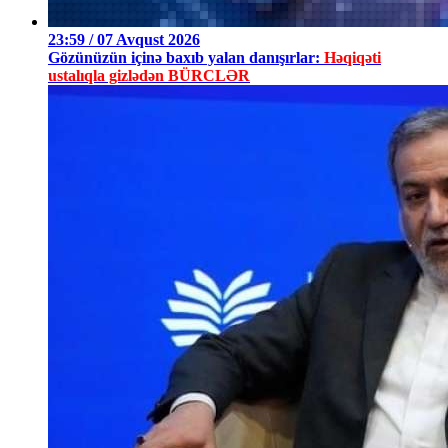
23:59 / 07 Avqust 2026
Gözünüzün içinə baxıb yalan danışırlar:
Həqiqəti
ustalıqla gizlədən BÜRCLƏR