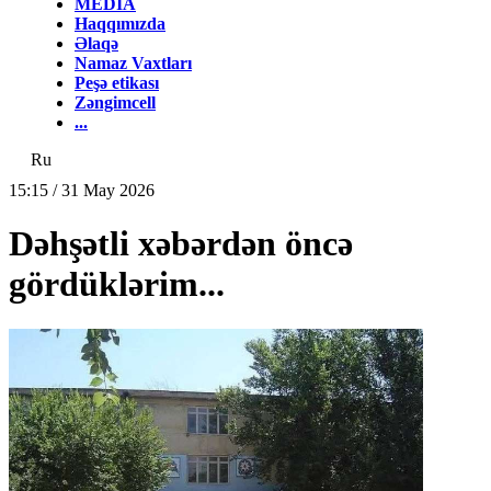
MEDİA
Haqqımızda
Əlaqə
Namaz Vaxtları
Peşə etikası
Zəngimcell
...
Ru
15:15 / 31 May 2026
Dəhşətli xəbərdən öncə
gördüklərim...