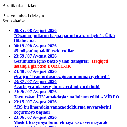
Bizi tiktok-da izləyin
Bizi youtube-da izləyin
Son xəbərlər
00:35 / 08 Avqust 2026
"Qızımın pullarını başqa qadınlara xərcləyir" - Ülkü
Hilalın anası
00:19 / 08 Avqust 2026
45 milyonluq təklifi rədd etdilər
23:59 / 07 Avqust 2026
Gözünüzün içinə baxıb yalan danışırlar:
Həqiqəti
ustalıqla gizlədən BÜRCLƏR
23:48 / 07 Avqust 2026
Əraqçı: "İran ordusu öz gücünü nümayiş etdirdi"
23:37 / 07 Avqust 2026
Azərbaycanda vergi borcları 4 milyardı ötdü
23:26 / 07 Avqust 2026
Toyu çəkən İTV əməkdaşlarına hücum edildi - VİDEO
23:15 / 07 Avqust 2026
ABŞ bu limandakı yanacaqdoldurma təyyarələrini
köçürməyə başladı
23:06 / 07 Avqust 2026
Mask Ukraynaya bunu etməyə icazə verməyəcək