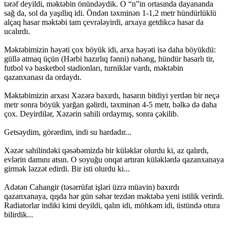
tərəf deyildi, məktəbin önündəydik. O “n”in ortasında dayananda
sağ da, sol da yaşıllıq idi. Öndən təxminən 1-1,2 metr hündürlüklü
alçaq hasar məktəbi tam çevrələyirdi, arxaya getdikcə hasar da
ucalırdı.
Məktəbimizin həyəti çox böyük idi, arxa həyəti isə daha böyükdü:
güllə atmaq üçün (Hərbi hazırlıq fənni) nəhəng, hündür hasarlı tir,
futbol və basketbol stadionları, turniklər vardı, məktəbin
qazanxanası da ordaydı.
Məktəbimizin arxası Xəzərə baxırdı, hasarın bitdiyi yerdən bir neçə
metr sonra böyük yarğan gəlirdi, təxminən 4-5 metr, bəlkə də daha
çox. Deyirdilər, Xəzərin sahili ordaymış, sonra çəkilib.
Getsəydim, görərdim, indi su hardadır...
Xəzər sahilindəki qəsəbəmizdə bir küləklər olurdu ki, az qalırdı,
evlərin damını atsın. O soyuğu onqat artıran küləklərdə qazanxanaya
girmək ləzzət edirdi. Bir isti olurdu ki...
Adətən Cahangir (təsərrüfat işləri üzrə müavin) baxırdı
qazanxanaya, qışda hər gün səhər tezdən məktəbə yeni istilik verirdi.
Radiatorlar indiki kimi deyildi, qalın idi, möhkəm idi, üstündə otura
bilirdik...