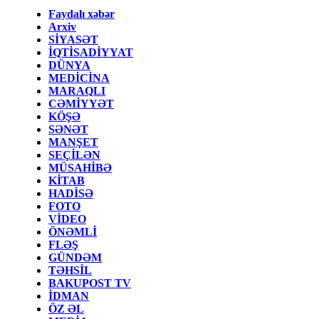
Faydalı xəbər
Arxiv
SİYASƏT
İQTİSADİYYAT
DÜNYA
MEDİCİNA
MARAQLI
CƏMİYYƏT
KÖŞƏ
SƏNƏT
MANŞET
SEÇİLƏN
MÜSAHİBƏ
KİTAB
HADİSƏ
FOTO
VİDEO
ÖNƏMLİ
FLƏŞ
GÜNDƏM
TƏHSİL
BAKUPOST TV
İDMAN
ÖZ ƏL