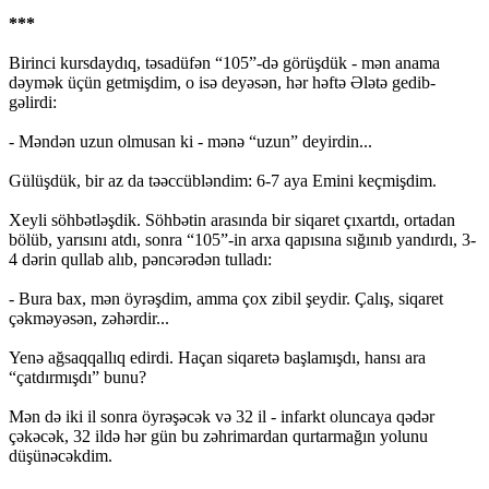
***
Birinci kursdaydıq, təsadüfən “105”-də görüşdük - mən anama
dəymək üçün getmişdim, o isə deyəsən, hər həftə Ələtə gedib-
gəlirdi:
- Məndən uzun olmusan ki - mənə “uzun” deyirdin...
Gülüşdük, bir az da təəccübləndim: 6-7 aya Emini keçmişdim.
Xeyli söhbətləşdik. Söhbətin arasında bir siqaret çıxartdı, ortadan
bölüb, yarısını atdı, sonra “105”-in arxa qapısına sığınıb yandırdı, 3-
4 dərin qullab alıb, pəncərədən tulladı:
- Bura bax, mən öyrəşdim, amma çox zibil şeydir. Çalış, siqaret
çəkməyəsən, zəhərdir...
Yenə ağsaqqallıq edirdi. Haçan siqaretə başlamışdı, hansı ara
“çatdırmışdı” bunu?
Mən də iki il sonra öyrəşəcək və 32 il - infarkt oluncaya qədər
çəkəcək, 32 ildə hər gün bu zəhrimardan qurtarmağın yolunu
düşünəcəkdim.