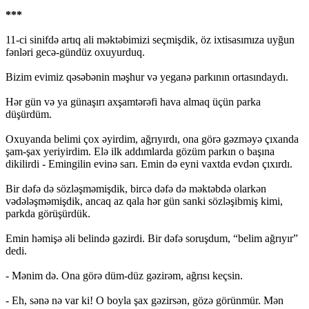
***
11-ci sinifdə artıq ali məktəbimizi seçmişdik, öz ixtisasımıza uyğun
fənləri gecə-gündüz oxuyurduq.
Bizim evimiz qəsəbənin məşhur və yeganə parkının ortasındaydı.
Hər gün və ya günaşırı axşamtərəfi hava almaq üçün parka
düşürdüm.
Oxuyanda belimi çox əyirdim, ağrıyırdı, ona görə gəzməyə çıxanda
şam-şax yeriyirdim. Elə ilk addımlarda gözüm parkın o başına
dikilirdi - Emingilin evinə sarı. Emin də eyni vaxtda evdən çıxırdı.
Bir dəfə də sözləşməmişdik, bircə dəfə də məktəbdə olarkən
vədələşməmişdik, ancaq az qala hər gün sanki sözləşibmiş kimi,
parkda görüşürdük.
Emin həmişə əli belində gəzirdi. Bir dəfə soruşdum, “belim ağrıyır”
dedi.
- Mənim də. Ona görə düm-düz gəzirəm, ağrısı keçsin.
- Eh, sənə nə var ki! O boyla şax gəzirsən, gözə görünmür. Mən