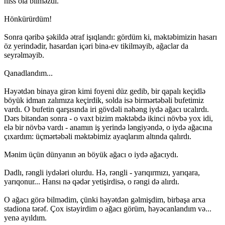
hiss ola bilməzdi.
Hönkürürdüm!
Sonra qəribə şəkildə ətraf işıqlandı: gördüm ki, məktəbimizin hasarı
öz yerindədir, hasardan içəri bina-ev tikilməyib, ağaclar da
seyrəlməyib.
Qanadlandım...
Həyətdən binaya girən kimi foyeni düz gedib, bir qapalı keçidlə
böyük idman zalımıza keçirdik, solda isə birmərtəbəli bufetimiz
vardı. O bufetin qarşısında iri gövdəli nəhəng iydə ağacı ucalırdı.
Dərs bitəndən sonra - o vaxt bizim məktəbdə ikinci növbə yox idi,
elə bir növbə vardı - anamın iş yerində ləngiyəndə, o iydə ağacına
çıxardım: üçmərtəbəli məktəbimiz ayaqlarım altında qalırdı.
Mənim üçün dünyanın ən böyük ağacı o iydə ağacıydı.
Dadlı, rəngli iydələri olurdu. Hə, rəngli - yarıqırmızı, yarıqara,
yarıqonur... Hansı nə qədər yetişirdisə, o rəngi də alırdı.
O ağacı görə bilmədim, çünki həyətdən gəlmişdim, birbaşa arxa
stadiona tərəf. Çox istəyirdim o ağacı görüm, həyəcanlandım və...
yenə ayıldım.