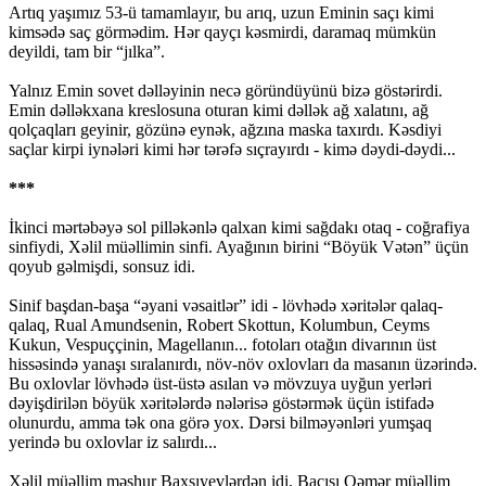
Artıq yaşımız 53-ü tamamlayır, bu arıq, uzun Eminin saçı kimi
kimsədə saç görmədim. Hər qayçı kəsmirdi, daramaq mümkün
deyildi, tam bir “jılka”.
Yalnız Emin sovet dəlləyinin necə göründüyünü bizə göstərirdi.
Emin dəlləkxana kreslosuna oturan kimi dəllək ağ xalatını, ağ
qolçaqları geyinir, gözünə eynək, ağzına maska taxırdı. Kəsdiyi
saçlar kirpi iynələri kimi hər tərəfə sıçrayırdı - kimə dəydi-dəydi...
***
İkinci mərtəbəyə sol pilləkənlə qalxan kimi sağdakı otaq - coğrafiya
sinfiydi, Xəlil müəllimin sinfi. Ayağının birini “Böyük Vətən” üçün
qoyub gəlmişdi, sonsuz idi.
Sinif başdan-başa “əyani vəsaitlər” idi - lövhədə xəritələr qalaq-
qalaq, Rual Amundsenin, Robert Skottun, Kolumbun, Ceyms
Kukun, Vespuççinin, Magellanın... fotoları otağın divarının üst
hissəsində yanaşı sıralanırdı, növ-növ oxlovları da masanın üzərində.
Bu oxlovlar lövhədə üst-üstə asılan və mövzuya uyğun yerləri
dəyişdirilən böyük xəritələrdə nələrisə göstərmək üçün istifadə
olunurdu, amma tək ona görə yox. Dərsi bilməyənləri yumşaq
yerində bu oxlovlar iz salırdı...
Xəlil müəllim məşhur Baxşıyevlərdən idi. Bacısı Qəmər müəllim