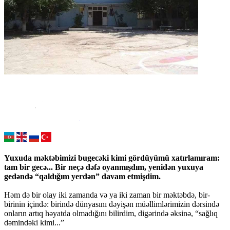
Yuxuda məktəbimizi bugecəki kimi gördüyümü xatırlamıram:
tam bir gecə... Bir neçə dəfə oyanmışdım, yenidən yuxuya
gedəndə “qaldığım yerdən” davam etmişdim.
Həm də bir olay iki zamanda və ya iki zaman bir məktəbdə, bir-
birinin içində: birində dünyasını dəyişən müəllimlərimizin dərsində
onların artıq həyatda olmadığını bilirdim, digərində əksinə, “sağlıq
dəmindəki kimi...”