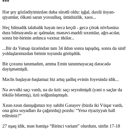
***
Hər şey gözlədiyimizdən daha sürətli oldu: işğal, daxili üsyan-
qiyamlar, ölkəni saran yoxsulluq, ümidsizlik, xaos...
Heç bilmədik tələbəlik həyatı necə keçdi - gecə çörək növbəsinə
dura bilməyəndə ac qalmalar, mənəvi-maddi sıxıntılar, ağrı-acılar,
sonra bir-birinin ardınca vaxtsız itkilər...
...Bir də Vatsap üzərindən tam 34 ildən sonra tapışdıq, sonra da sinif
yoldaşlarımızdan birinin toyunda görüşdük.
Bir çoxunu tanımadım, amma Emin tanınmayacaq dərəcədə
dəyişməmişdi.
Məclis başlayar-başlamaz biz artıq şadlıq evinin foyesində idik...
Nə əvvəlki saçı vardı, nə də üzü: saçı seyrəlmişdi (yəni o saçlar da
tökülə bilərmiş), üzü solğunlaşmışdı.
Xısın-xısın danışığımızı toy sahibi Gərayev (bizdə iki Vüqar vardı,
ona görə soyadları ilə çağırırdıq) pozdu: “Yenə riyaziyyatı həll
edirsiniz?”
27 uşaq idik, mən həmişə “Birinci variant” olurdum, sinfin 17-18