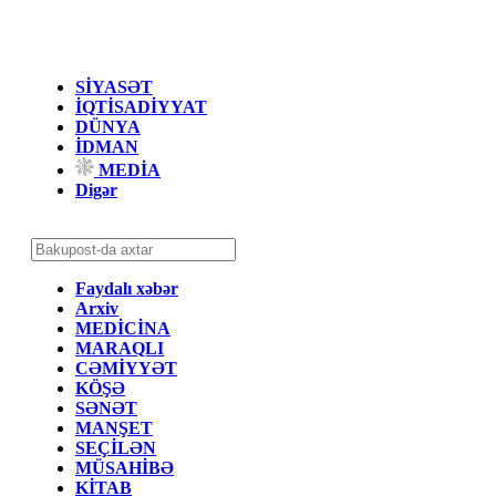
SİYASƏT
İQTİSADİYYAT
DÜNYA
İDMAN
MEDİA
Digər
Faydalı xəbər
Arxiv
MEDİCİNA
MARAQLI
CƏMİYYƏT
KÖŞƏ
SƏNƏT
MANŞET
SEÇİLƏN
MÜSAHİBƏ
KİTAB