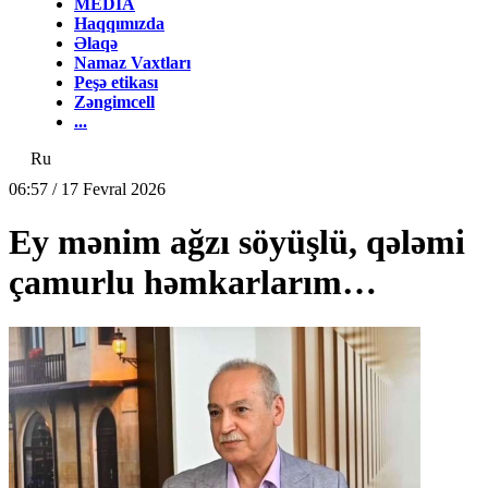
MEDİA
Haqqımızda
Əlaqə
Namaz Vaxtları
Peşə etikası
Zəngimcell
...
Ru
06:57 / 17 Fevral 2026
Ey mənim ağzı söyüşlü, qələmi
çamurlu həmkarlarım…