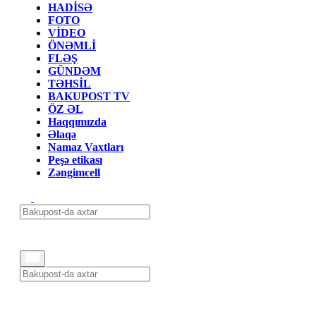
HADİSƏ
FOTO
VİDEO
ÖNƏMLİ
FLƏŞ
GÜNDƏM
TƏHSİL
BAKUPOST TV
ÖZ ƏL
Haqqımızda
Əlaqə
Namaz Vaxtları
Peşə etikası
Zəngimcell