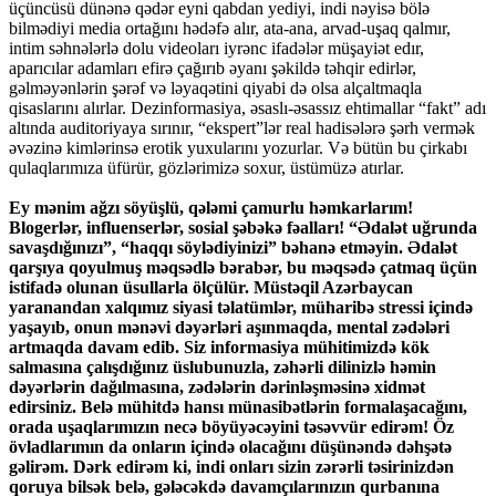
üçüncüsü dünənə qədər eyni qabdan yediyi, indi nəyisə bölə
bilmədiyi media ortağını hədəfə alır, ata-ana, arvad-uşaq qalmır,
intim səhnələrlə dolu videoları iyrənc ifadələr müşayiət edır,
aparıcılar adamları efirə çağırıb əyanı şəkildə təhqir edirlər,
gəlməyənlərin şərəf və ləyaqətini qiyabi də olsa alçaltmaqla
qisaslarını alırlar. Dezinformasiya, əsaslı-əsassız ehtimallar “fakt” adı
altında auditoriyaya sırınır, “ekspert”lər real hadisələrə şərh vermək
əvəzinə kimlərinsə erotik yuxularını yozurlar. Və bütün bu çirkabı
qulaqlarımıza üfürür, gözlərimizə soxur, üstümüzə atırlar.
Ey mənim ağzı söyüşlü, qələmi çamurlu həmkarlarım!
Blogerlər, influenserlər, sosial şəbəkə fəalları! “Ədalət uğrunda
savaşdığınızı”, “haqqı söylədiyinizi” bəhanə etməyin. Ədalət
qarşıya qoyulmuş məqsədlə bərabər, bu məqsədə çatmaq üçün
istifadə olunan üsullarla ölçülür. Müstəqil Azərbaycan
yaranandan xalqımız siyasi təlatümlər, müharibə stressi içində
yaşayıb, onun mənəvi dəyərləri aşınmaqda, mental zədələri
artmaqda davam edib. Siz informasiya mühitimizdə kök
salmasına çalışdığınız üslubunuzla, zəhərli dilinizlə həmin
dəyərlərin dağılmasına, zədələrin dərinləşməsinə xidmət
edirsiniz. Belə mühitdə hansı münasibətlərin formalaşacağını,
orada uşaqlarımızın necə böyüyəcəyini təsəvvür edirəm! Öz
övladlarımın da onların içində olacağını düşünəndə dəhşətə
gəlirəm. Dərk edirəm ki, indi onları sizin zərərli təsirinizdən
qoruya bilsək belə, gələcəkdə davamçılarınızın qurbanına