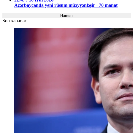
Azərbaycanda yeni rüsum müəyyənləşir - 70 manat
Hamısı
Son xəbərlər