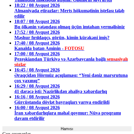
18:22 / 08 Avqust 2026
Almaniyada etirazlar: Merts hökumətinin istefası tələb
edilir
18:07 / 08 Avqust 2026
Bu ölkənin vətəndaşı olmaq üçün imtahan verməlisiniz
17:52 / 08 Avqust 2026
Məşhur fırıldaqçı, görün, kimin kürəkəni imiş?
17:40 / 08 Avqust 2026
Kanalda batan Aminin -
FOTOSU
17:00 / 08 Avqust 2026
Pezeşkiandan Türkiyə və Azərbaycanla bağlı
sensasiyalı
sözlər
16:45 / 08 Avqust 2026
Əraqçidən Hörmüz açıqlaması: “Yeni dəniz marşrutuna
çox yaxınıq”
16:29 / 08 Avqust 2026
41 dərəcə isti: Nazirlikdən əhaliyə xəbərdarlıq
16:16 / 08 Avqust 2026
Gürcüstanda dövlət bayraqları yarıya endirildi
16:00 / 08 Avqust 2026
İran xəbərdarlıqlara məhəl qoymur: Nüvə proqramı
davam etdirilir
Hamısı
Çox oxunanlar