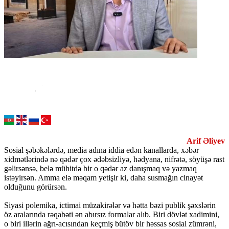
Arif Əliyev
Sosial şəbəkələrdə, media adına iddia edən kanallarda, xəbər
xidmətlərində nə qədər çox ədəbsizliyə, hədyana, nifrətə, söyüşə rast
gəlirsənsə, belə mühitdə bir o qədər az danışmaq və yazmaq
istəyirsən. Amma elə məqam yetişir ki, daha susmağın cinayət
olduğunu görürsən.
Siyasi polemika, ictimai müzakirələr və hətta bəzi publik şəxslərin
öz aralarında rəqabəti ən abırsız formalar alıb. Biri dövlət xadimini,
o biri illərin ağrı-acısından keçmiş bütöv bir həssas sosial zümrəni,