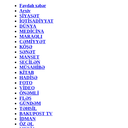
Faydalı xəbər
Arxiv
SİYASƏT
İQTİSADİYYAT
DÜNYA
MEDİCİNA
MARAQLI
CƏMİYYƏT
KÖŞƏ
SƏNƏT
MANŞET
SEÇİLƏN
MÜSAHİBƏ
KİTAB
HADİSƏ
FOTO
VİDEO
ÖNƏMLİ
FLƏŞ
GÜNDƏM
TƏHSİL
BAKUPOST TV
İDMAN
ÖZ ƏL