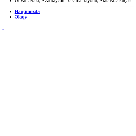
Ünvan: Baki, Azərbaycan. Yasamal rayonu, Alatava-7 küçəsi
Haqqımızda
Əlaqə