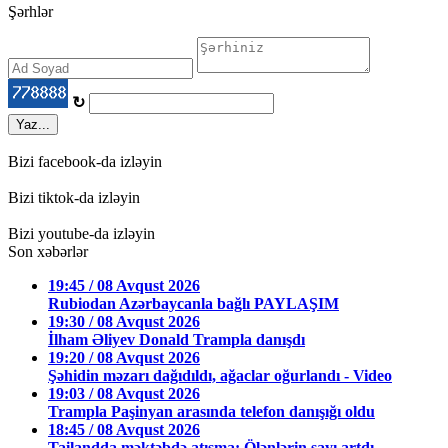
Şərhlər
↻
Yaz...
Bizi facebook-da izləyin
Bizi tiktok-da izləyin
Bizi youtube-da izləyin
Son xəbərlər
19:45 / 08 Avqust 2026
Rubiodan Azərbaycanla bağlı PAYLAŞIM
19:30 / 08 Avqust 2026
İlham Əliyev Donald Trampla danışdı
19:20 / 08 Avqust 2026
Şəhidin məzarı dağıdıldı, ağaclar oğurlandı - Video
19:03 / 08 Avqust 2026
Trampla Paşinyan arasında telefon danışığı oldu
18:45 / 08 Avqust 2026
Tailandda məktəbdə atışma: Ölənlərin sayı artdı