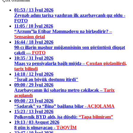
01:53 / 13 İyul 2026
Zeynəb adını tarixə yazdıran ilk azərbaycanlı qız oldu -
FOTO
11:05 / 10 İyul 2026
“Arzum”la Etibar Məmmədovu nə birləşdirir?
–
Sensasion detal
16:44 / 18 İyul 2026
90-cı illərin məşhur müğənnisinin son görüntüsü diqqət
çəkdi —
FOTO
10:35 / 31 İyul 2026
Maaş və pensiyalarla bağlı müjdə –
Çoxdan gözlənilirdi,
tarix bilindi
14:18 / 12 İyul 2026
"İsrail ən böyük dostunu itirdi"
09:00 / 29 İyul 2026
Azərbaycanın iki şəhərinə metro çəkiləcək –
Tarix
açıqlandı
09:00 / 23 İyul 2026
“Sədərək” və “Binə” bağlana bilər
- AÇIQLAMA
15:23 / 13 İyul 2026
Polkovnik BYD aldı, işə düşdü:
“Tapa bilmirəm”
19:13 / 03 Avqust 2026
8 gün iş olmayacaq -
TƏQVİM
22:47 / 10 İyul 2026