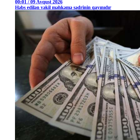
00:01 / 09 Avqust 2026
Həbs edilən vəkil məhkəmə sədrinin qayınıdır