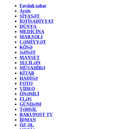
Faydalı xəbər
Arxiv
SİYASƏT
İQTİSADİYYAT
DÜNYA
MEDİCİNA
MARAQLI
CƏMİYYƏT
KÖŞƏ
SƏNƏT
MANŞET
SEÇİLƏN
MÜSAHİBƏ
KİTAB
HADİSƏ
FOTO
VİDEO
ÖNƏMLİ
FLƏŞ
GÜNDƏM
TƏHSİL
BAKUPOST TV
İDMAN
ÖZ ƏL