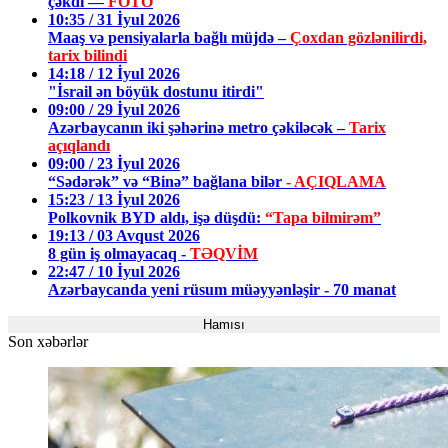
çəkdi —
FOTO
10:35 / 31 İyul 2026
Maaş və pensiyalarla bağlı müjdə –
Çoxdan gözlənilirdi,
tarix bilindi
14:18 / 12 İyul 2026
"İsrail ən böyük dostunu itirdi"
09:00 / 29 İyul 2026
Azərbaycanın iki şəhərinə metro çəkiləcək –
Tarix
açıqlandı
09:00 / 23 İyul 2026
“Sədərək” və “Binə” bağlana bilər
- AÇIQLAMA
15:23 / 13 İyul 2026
Polkovnik BYD aldı, işə düşdü:
“Tapa bilmirəm”
19:13 / 03 Avqust 2026
8 gün iş olmayacaq -
TƏQVİM
22:47 / 10 İyul 2026
Azərbaycanda yeni rüsum müəyyənləşir - 70 manat
Hamısı
Son xəbərlər