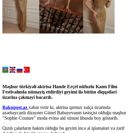
Məşhur türkiyəli aktrisa Hande Erçel nüfuzlu Kann Film
Festivalında nümayiş etdirdiyi geyimi ilə bütün diqqətləri
üzərinə çəkməyi bacarıb.
Bakupost.az
xəbər verir ki, aktrisa qırmızı xalça üzərində
azərbaycanlı dizayner Günel Babayevanın təsisçisi olduğu məşhur
"Sophie Couture" moda evinə aid xüsusi libasda boy göstərib.
​Qızılı çalarların hakim olduğu bu geyim incə əl işləmələri və zərif