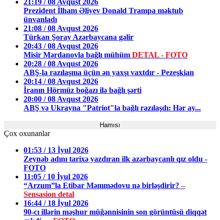
21:19 / 08 Avqust 2026
Prezident İlham Əliyev Donald Trampa məktub
ünvanladı
21:08 / 08 Avqust 2026
Türkan Şoray Azərbaycana gəlir
20:43 / 08 Avqust 2026
Misir Mərdanovla bağlı mühüm
DETAL - FOTO
20:28 / 08 Avqust 2026
ABŞ-la razılaşma üçün ən yaxşı vaxtdır - Pezeşkian
20:14 / 08 Avqust 2026
İranın Hörmüz boğazı ilə bağlı şərti
20:00 / 08 Avqust 2026
ABŞ və Ukrayna "Patriot"la bağlı razılaşdı: Hər ay...
Hamısı
Çox oxunanlar
01:53 / 13 İyul 2026
Zeynəb adını tarixə yazdıran ilk azərbaycanlı qız oldu -
FOTO
11:05 / 10 İyul 2026
“Arzum”la Etibar Məmmədovu nə birləşdirir?
–
Sensasion detal
16:44 / 18 İyul 2026
90-cı illərin məşhur müğənnisinin son görüntüsü diqqət