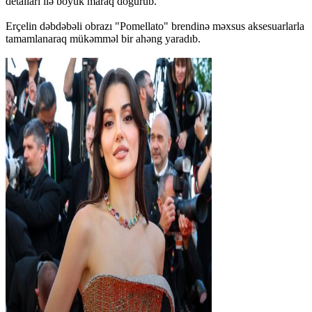
detalları ilə böyük maraq doğurub.
Erçelin dəbdəbəli obrazı "Pomellato" brendinə məxsus aksesuarlarla
tamamlanaraq mükəmməl bir ahəng yaradıb.