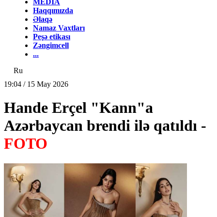
MEDİA
Haqqımızda
Əlaqə
Namaz Vaxtları
Peşə etikası
Zəngimcell
...
Ru
19:04 / 15 May 2026
Hande Erçel "Kann"a
Azərbaycan brendi ilə qatıldı -
FOTO