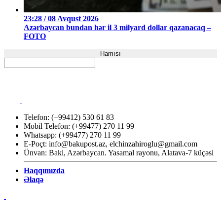
23:28 / 08 Avqust 2026
Azərbaycan bundan hər il 3 milyard dollar qazanacaq –
FOTO
Hamısı
Telefon: (+99412) 530 61 83
Mobil Telefon: (+99477) 270 11 99
Whatsapp: (+99477) 270 11 99
E-Poçt:
info@bakupost.az
,
elchinzahiroglu@gmail.com
Ünvan: Baki, Azərbaycan. Yasamal rayonu, Alatava-7 küçəsi
Haqqımızda
Əlaqə