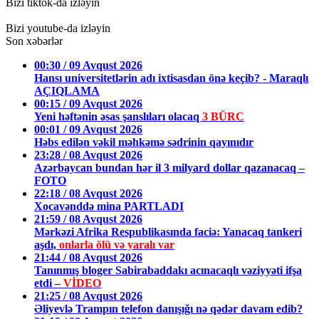
Bizi tiktok-da izləyin
Bizi youtube-da izləyin
Son xəbərlər
00:30 / 09 Avqust 2026
Hansı universitetlərin adı ixtisasdan önə keçib? - Maraqlı
AÇIQLAMA
00:15 / 09 Avqust 2026
Yeni həftənin əsas şanslıları olacaq
3 BÜRC
00:01 / 09 Avqust 2026
Həbs edilən vəkil məhkəmə sədrinin qayınıdır
23:28 / 08 Avqust 2026
Azərbaycan bundan hər il 3 milyard dollar qazanacaq –
FOTO
22:18 / 08 Avqust 2026
Xocavənddə mina PARTLADI
21:59 / 08 Avqust 2026
Mərkəzi Afrika Respublikasında faciə: Yanacaq tankeri
aşdı,
onlarla ölü və yaralı var
21:44 / 08 Avqust 2026
Tanınmış bloger Sabirabaddakı acınacaqlı vəziyyəti ifşa
etdi –
VİDEO
21:25 / 08 Avqust 2026
Əliyevlə Trampın telefon danışığı nə qədər davam edib?