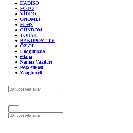
HADİSƏ
FOTO
VİDEO
ÖNƏMLİ
FLƏŞ
GÜNDƏM
TƏHSİL
BAKUPOST TV
ÖZ ƏL
Haqqımızda
Əlaqə
Namaz Vaxtları
Peşə etikası
Zəngimcell