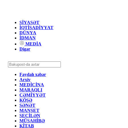
SİYASƏT
İQTİSADİYYAT
DÜNYA
İDMAN
MEDİA
Digər
Faydalı xəbər
Arxiv
MEDİCİNA
MARAQLI
CƏMİYYƏT
KÖŞƏ
SƏNƏT
MANŞET
SEÇİLƏN
MÜSAHİBƏ
KİTAB