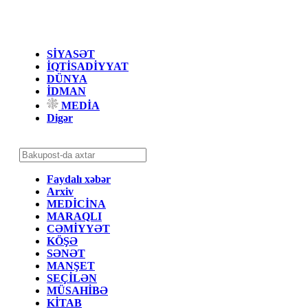
SİYASƏT
İQTİSADİYYAT
DÜNYA
İDMAN
MEDİA
Digər
Faydalı xəbər
Arxiv
MEDİCİNA
MARAQLI
CƏMİYYƏT
KÖŞƏ
SƏNƏT
MANŞET
SEÇİLƏN
MÜSAHİBƏ
KİTAB