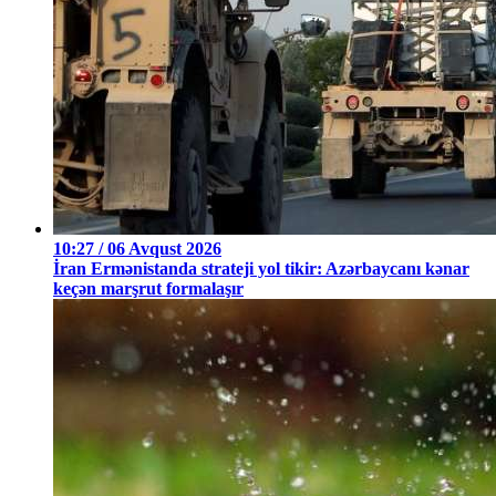
10:27 / 06 Avqust 2026
İran Ermənistanda strateji yol tikir: Azərbaycanı kənar
keçən marşrut formalaşır