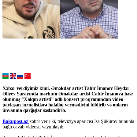
Xəbər verdiyimiz kimi, Əməkdar artist Tahir İmanov Heydər
Əliyev Sarayında mərhum Əməkdar artist Cabir İmanova həsr
olunmuş “Xalqın artisti” adlı konsert proqramından video
paylaşan jurnalistlərə halallıq vermədiyini bildirib və onların
ünvanına qarğışlar səsləndirib.
Bakupost.az
xəbər verir ki, televiziya aparıcısı İsa Şükürov bununla
bağlı cavab videosu yayımlayıb.