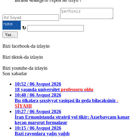
Бизим чемиjjете гёрен не олуб ?
↻
Yaz...
Bizi facebook-da izləyin
Bizi tiktok-da izləyin
Bizi youtube-da izləyin
Son xəbərlər
10:52 / 06 Avqust 2026
18 yaşında universitet
professoru oldu
10:40 / 06 Avqust 2026
Bu ölkələrə şəxsiyyət vəsiqəsi ilə gedə biləcəksiniz
-
SİYAHI
10:27 / 06 Avqust 2026
İran Ermənistanda strateji yol tikir: Azərbaycanı kənar
keçən marşrut formalaşır
10:15 / 06 Avqust 2026
Bəzi rayonlara yağış yağdı