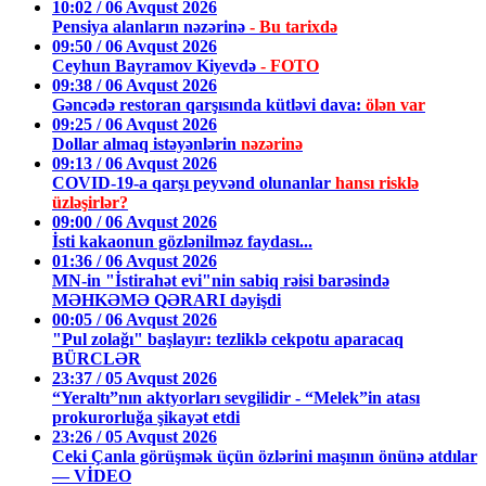
10:02 / 06 Avqust 2026
Pensiya alanların nəzərinə
- Bu tarixdə
09:50 / 06 Avqust 2026
Ceyhun Bayramov Kiyevdə
- FOTO
09:38 / 06 Avqust 2026
Gəncədə restoran qarşısında kütləvi dava:
ölən var
09:25 / 06 Avqust 2026
Dollar almaq istəyənlərin
nəzərinə
09:13 / 06 Avqust 2026
COVID-19-a qarşı peyvənd olunanlar
hansı risklə
üzləşirlər?
09:00 / 06 Avqust 2026
İsti kakaonun gözlənilməz faydası...
01:36 / 06 Avqust 2026
MN-in "İstirahət evi"nin sabiq rəisi barəsində
MƏHKƏMƏ QƏRARI dəyişdi
00:05 / 06 Avqust 2026
"Pul zolağı" başlayır: tezliklə cekpotu aparacaq
BÜRCLƏR
23:37 / 05 Avqust 2026
“Yeraltı”nın aktyorları sevgilidir - “Melek”in atası
prokurorluğa şikayət etdi
23:26 / 05 Avqust 2026
Ceki Çanla görüşmək üçün özlərini maşının önünə atdılar
— VİDEO