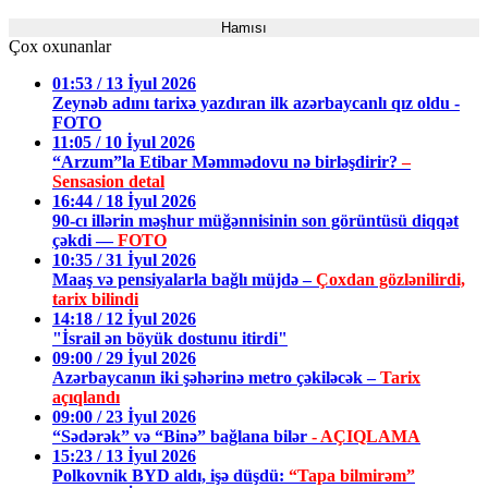
Hamısı
Çox oxunanlar
01:53 / 13 İyul 2026
Zeynəb adını tarixə yazdıran ilk azərbaycanlı qız oldu -
FOTO
11:05 / 10 İyul 2026
“Arzum”la Etibar Məmmədovu nə birləşdirir?
–
Sensasion detal
16:44 / 18 İyul 2026
90-cı illərin məşhur müğənnisinin son görüntüsü diqqət
çəkdi —
FOTO
10:35 / 31 İyul 2026
Maaş və pensiyalarla bağlı müjdə –
Çoxdan gözlənilirdi,
tarix bilindi
14:18 / 12 İyul 2026
"İsrail ən böyük dostunu itirdi"
09:00 / 29 İyul 2026
Azərbaycanın iki şəhərinə metro çəkiləcək –
Tarix
açıqlandı
09:00 / 23 İyul 2026
“Sədərək” və “Binə” bağlana bilər
- AÇIQLAMA
15:23 / 13 İyul 2026
Polkovnik BYD aldı, işə düşdü:
“Tapa bilmirəm”