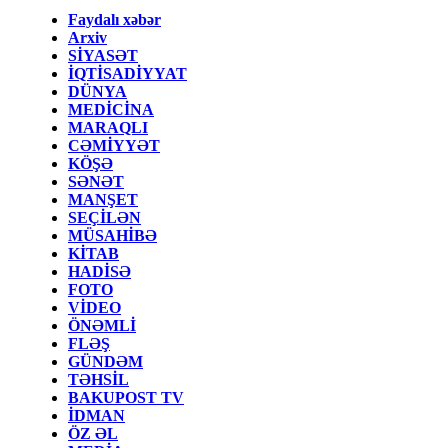
Faydalı xəbər
Arxiv
SİYASƏT
İQTİSADİYYAT
DÜNYA
MEDİCİNA
MARAQLI
CƏMİYYƏT
KÖŞƏ
SƏNƏT
MANŞET
SEÇİLƏN
MÜSAHİBƏ
KİTAB
HADİSƏ
FOTO
VİDEO
ÖNƏMLİ
FLƏŞ
GÜNDƏM
TƏHSİL
BAKUPOST TV
İDMAN
ÖZ ƏL