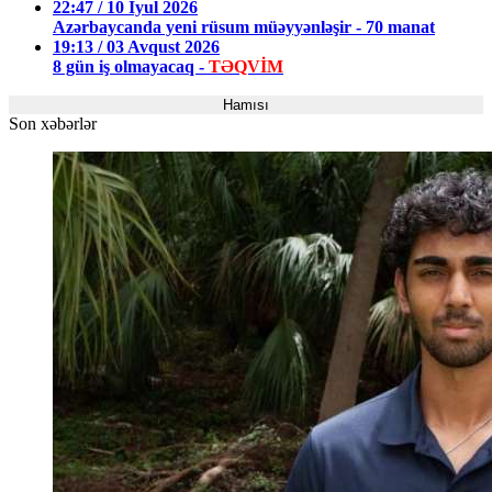
22:47 / 10 İyul 2026
Azərbaycanda yeni rüsum müəyyənləşir - 70 manat
19:13 / 03 Avqust 2026
8 gün iş olmayacaq -
TƏQVİM
Hamısı
Son xəbərlər