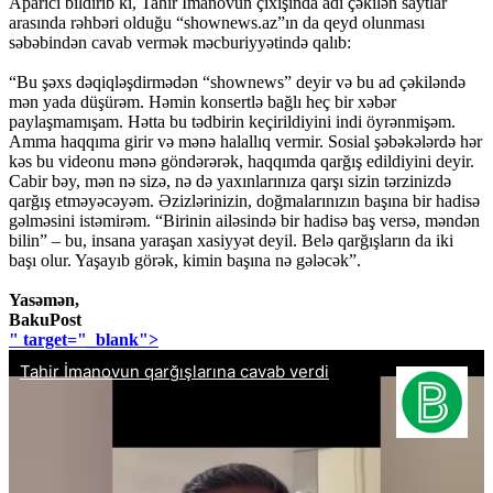
Aparıcı bildirib ki, Tahir İmanovun çıxışında adı çəkilən saytlar
arasında rəhbəri olduğu “shownews.az”ın da qeyd olunması
səbəbindən cavab vermək məcburiyyətində qalıb:
“Bu şəxs dəqiqləşdirmədən “shownews” deyir və bu ad çəkiləndə
mən yada düşürəm. Həmin konsertlə bağlı heç bir xəbər
paylaşmamışam. Hətta bu tədbirin keçirildiyini indi öyrənmişəm.
Amma haqqıma girir və mənə halallıq vermir. Sosial şəbəkələrdə hər
kəs bu videonu mənə göndərərək, haqqımda qarğış edildiyini deyir.
Cabir bəy, mən nə sizə, nə də yaxınlarınıza qarşı sizin tərzinizdə
qarğış etməyəcəyəm. Əzizlərinizin, doğmalarınızın başına bir hadisə
gəlməsini istəmirəm. “Birinin ailəsində bir hadisə baş versə, məndən
bilin” – bu, insana yaraşan xasiyyət deyil. Belə qarğışların da iki
başı olur. Yaşayıb görək, kimin başına nə gələcək”.
Yasəmən,
BakuPost
" target="_blank">