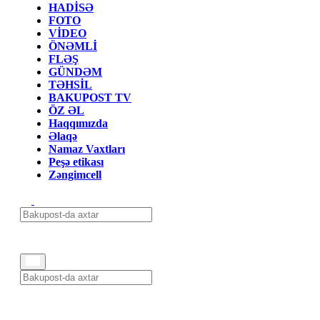
HADİSƏ
FOTO
VİDEO
ÖNƏMLİ
FLƏŞ
GÜNDƏM
TƏHSİL
BAKUPOST TV
ÖZ ƏL
Haqqımızda
Əlaqə
Namaz Vaxtları
Peşə etikası
Zəngimcell