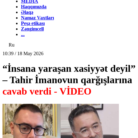
MEDİA
Haqqımızda
Əlaqə
Namaz Vaxtları
Peşə etikası
Zəngimcell
...
Ru
10:39 / 18 May 2026
“İnsana yaraşan xasiyyət deyil”
– Tahir İmanovun qarğışlarına
cavab verdi - VİDEO