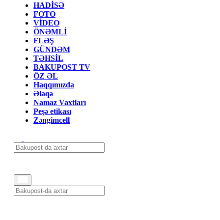
HADİSƏ
FOTO
VİDEO
ÖNƏMLİ
FLƏŞ
GÜNDƏM
TƏHSİL
BAKUPOST TV
ÖZ ƏL
Haqqımızda
Əlaqə
Namaz Vaxtları
Peşə etikası
Zəngimcell