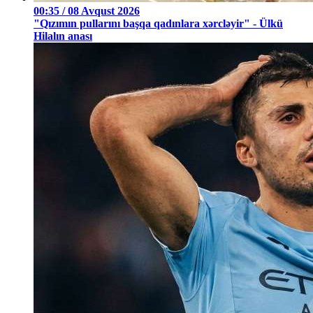
00:35 / 08 Avqust 2026
"Qızımın pullarını başqa qadınlara xərcləyir" - Ülkü
Hilalın anası