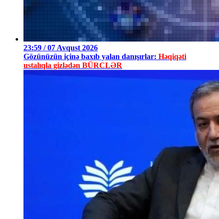
23:59 / 07 Avqust 2026
Gözünüzün içinə baxıb yalan danışırlar:
Həqiqəti
ustalıqla gizlədən BÜRCLƏR