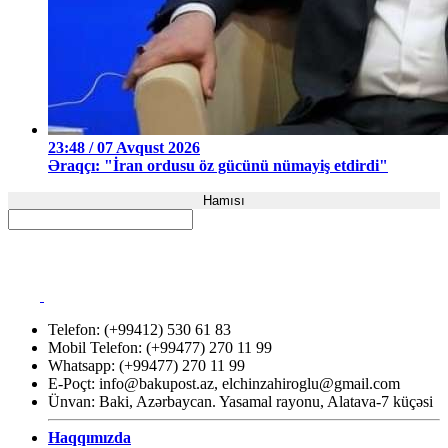
23:48 / 07 Avqust 2026
Əraqçı: "İran ordusu öz gücünü nümayiş etdirdi"
Hamısı
Telefon: (+99412) 530 61 83
Mobil Telefon: (+99477) 270 11 99
Whatsapp: (+99477) 270 11 99
E-Poçt:
info@bakupost.az
,
elchinzahiroglu@gmail.com
Ünvan: Baki, Azərbaycan. Yasamal rayonu, Alatava-7 küçəsi
Haqqımızda