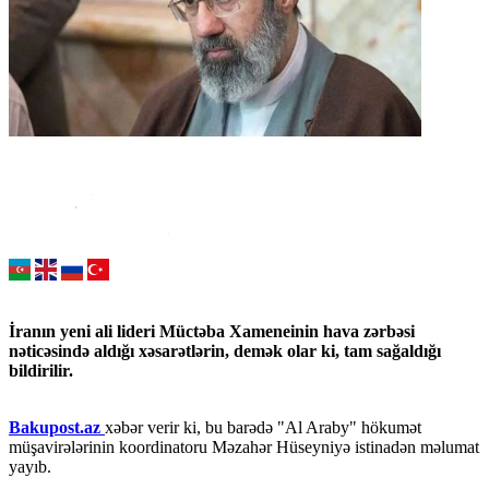
İranın yeni ali lideri Müctəba Xameneinin hava zərbəsi
nəticəsində aldığı xəsarətlərin, demək olar ki, tam sağaldığı
bildirilir.
Bakupost.az
xəbər verir ki, bu barədə "Al Araby" hökumət
müşavirələrinin koordinatoru Məzahər Hüseyniyə istinadən məlumat
yayıb.