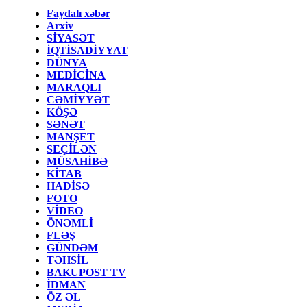
Faydalı xəbər
Arxiv
SİYASƏT
İQTİSADİYYAT
DÜNYA
MEDİCİNA
MARAQLI
CƏMİYYƏT
KÖŞƏ
SƏNƏT
MANŞET
SEÇİLƏN
MÜSAHİBƏ
KİTAB
HADİSƏ
FOTO
VİDEO
ÖNƏMLİ
FLƏŞ
GÜNDƏM
TƏHSİL
BAKUPOST TV
İDMAN
ÖZ ƏL