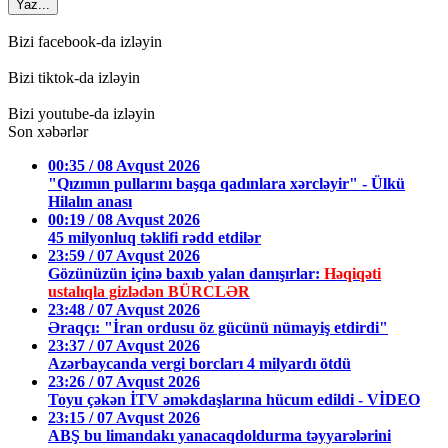
Yaz...
Bizi facebook-da izləyin
Bizi tiktok-da izləyin
Bizi youtube-da izləyin
Son xəbərlər
00:35 / 08 Avqust 2026
"Qızımın pullarını başqa qadınlara xərcləyir" - Ülkü
Hilalın anası
00:19 / 08 Avqust 2026
45 milyonluq təklifi rədd etdilər
23:59 / 07 Avqust 2026
Gözünüzün içinə baxıb yalan danışırlar:
Həqiqəti
ustalıqla gizlədən BÜRCLƏR
23:48 / 07 Avqust 2026
Əraqçı: "İran ordusu öz gücünü nümayiş etdirdi"
23:37 / 07 Avqust 2026
Azərbaycanda vergi borcları 4 milyardı ötdü
23:26 / 07 Avqust 2026
Toyu çəkən İTV əməkdaşlarına hücum edildi - VİDEO
23:15 / 07 Avqust 2026
ABŞ bu limandakı yanacaqdoldurma təyyarələrini