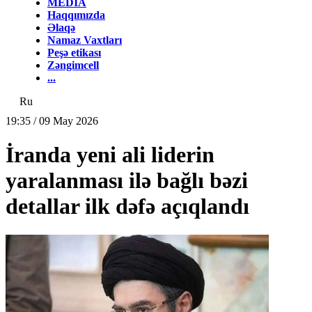
MEDİA
Haqqımızda
Əlaqə
Namaz Vaxtları
Peşə etikası
Zəngimcell
...
Ru
19:35 / 09 May 2026
İranda yeni ali liderin
yaralanması ilə bağlı bəzi
detallar ilk dəfə açıqlandı