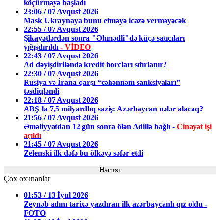
köçürməyə başladı
23:06 / 07 Avqust 2026
Mask Ukraynaya bunu etməyə icazə verməyəcək
22:55 / 07 Avqust 2026
Şikayətlərdən sonra "Əhmədli"də küçə satıcıları
yığışdırıldı
- VİDEO
22:43 / 07 Avqust 2026
Ad dəyişdiriləndə kredit borcları sıfırlanır?
22:30 / 07 Avqust 2026
Rusiya və İrana qarşı “cəhənnəm sanksiyaları”
təsdiqləndi
22:18 / 07 Avqust 2026
ABŞ-la 7,5 milyardlıq saziş: Azərbaycan nələr alacaq?
21:56 / 07 Avqust 2026
Əməliyyatdan 12 gün sonra ölən Adillə bağlı -
Cinayət işi
açıldı
21:45 / 07 Avqust 2026
Zelenski ilk dəfə bu ölkəyə səfər etdi
Hamısı
Çox oxunanlar
01:53 / 13 İyul 2026
Zeynəb adını tarixə yazdıran ilk azərbaycanlı qız oldu -
FOTO