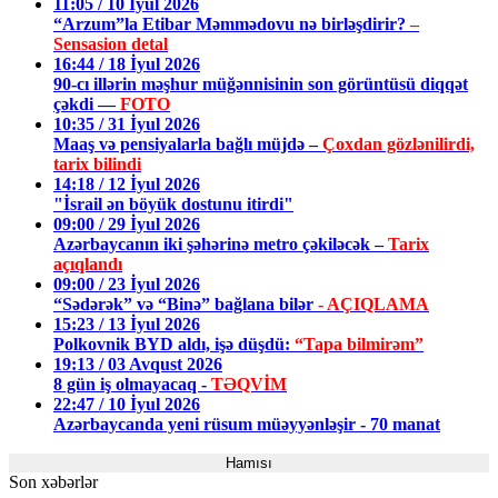
11:05 / 10 İyul 2026
“Arzum”la Etibar Məmmədovu nə birləşdirir?
–
Sensasion detal
16:44 / 18 İyul 2026
90-cı illərin məşhur müğənnisinin son görüntüsü diqqət
çəkdi —
FOTO
10:35 / 31 İyul 2026
Maaş və pensiyalarla bağlı müjdə –
Çoxdan gözlənilirdi,
tarix bilindi
14:18 / 12 İyul 2026
"İsrail ən böyük dostunu itirdi"
09:00 / 29 İyul 2026
Azərbaycanın iki şəhərinə metro çəkiləcək –
Tarix
açıqlandı
09:00 / 23 İyul 2026
“Sədərək” və “Binə” bağlana bilər
- AÇIQLAMA
15:23 / 13 İyul 2026
Polkovnik BYD aldı, işə düşdü:
“Tapa bilmirəm”
19:13 / 03 Avqust 2026
8 gün iş olmayacaq -
TƏQVİM
22:47 / 10 İyul 2026
Azərbaycanda yeni rüsum müəyyənləşir - 70 manat
Hamısı
Son xəbərlər