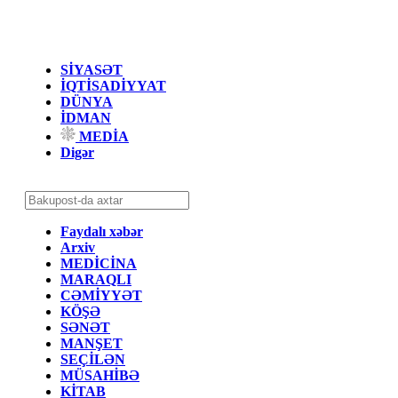
SİYASƏT
İQTİSADİYYAT
DÜNYA
İDMAN
MEDİA
Digər
Faydalı xəbər
Arxiv
MEDİCİNA
MARAQLI
CƏMİYYƏT
KÖŞƏ
SƏNƏT
MANŞET
SEÇİLƏN
MÜSAHİBƏ
KİTAB