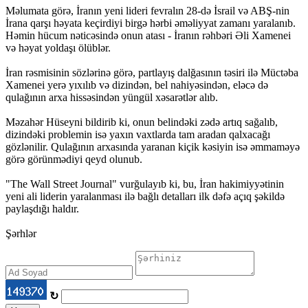
Məlumata görə, İranın yeni lideri fevralın 28-də İsrail və ABŞ-nin
İrana qarşı həyata keçirdiyi birgə hərbi əməliyyat zamanı yaralanıb.
Həmin hücum nəticəsində onun atası - İranın rəhbəri Əli Xamenei
və həyat yoldaşı ölüblər.
İran rəsmisinin sözlərinə görə, partlayış dalğasının təsiri ilə Müctəba
Xamenei yerə yıxılıb və dizindən, bel nahiyəsindən, eləcə də
qulağının arxa hissəsindən yüngül xəsarətlər alıb.
Məzahər Hüseyni bildirib ki, onun belindəki zədə artıq sağalıb,
dizindəki problemin isə yaxın vaxtlarda tam aradan qalxacağı
gözlənilir. Qulağının arxasında yaranan kiçik kəsiyin isə əmmaməyə
görə görünmədiyi qeyd olunub.
"The Wall Street Journal" vurğulayıb ki, bu, İran hakimiyyətinin
yeni ali liderin yaralanması ilə bağlı detalları ilk dəfə açıq şəkildə
paylaşdığı haldır.
Şərhlər
↻