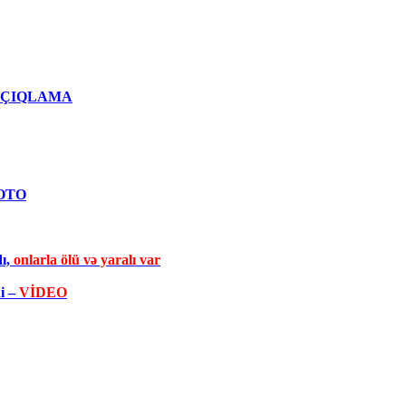
qlı AÇIQLAMA
FOTO
dı,
onlarla ölü və yaralı var
di –
VİDEO