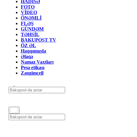
HADİSƏ
FOTO
VİDEO
ÖNƏMLİ
FLƏŞ
GÜNDƏM
TƏHSİL
BAKUPOST TV
ÖZ ƏL
Haqqımızda
Əlaqə
Namaz Vaxtları
Peşə etikası
Zəngimcell