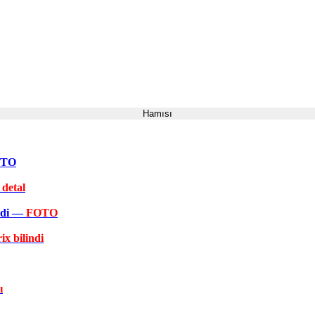
Hamısı
FOTO
 detal
əkdi —
FOTO
ix bilindi
ı