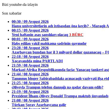
Bizi youtube-da izləyin
Son xəbərlər
00:30 / 09 Avqust 2026
Hansı universitetlərin adı ixtisasdan önə keçib? - Mara
00:15 / 09 Avqust 2026
Yeni həftənin əsas şanslıları olacaq
3 BÜRC
00:01 / 09 Avqust 2026
Həbs edilən vəkil məhkəmə sədrinin qayınıdır
23:28 / 08 Avqust 2026
Azərbaycan bundan hər il 3 milyard dollar qazanacaq – 
22:18 / 08 Avqust 2026
Xocavənddə mina PARTLADI
21:59 / 08 Avqust 2026
Mərkəzi Afrika Respublikasında faciə: Yanacaq tankeri aş
21:44 / 08 Avqust 2026
Tanınmış bloger Sabirabaddakı acınacaqlı vəziyyəti ifşa et
21:25 / 08 Avqust 2026
Əliyevlə Trampın telefon danışığı nə qədər davam edib?
21:19 / 08 Avqust 2026
Prezident İlham Əliyev Donald Trampa məktub ünvanladı
21:08 / 08 Avqust 2026
Türkan Şoray Azərbaycana gəlir