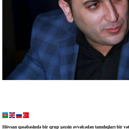
Hövsan qəsəbəsində bir qrup şəxsin əvvəlcədən tanıdıqları bir v