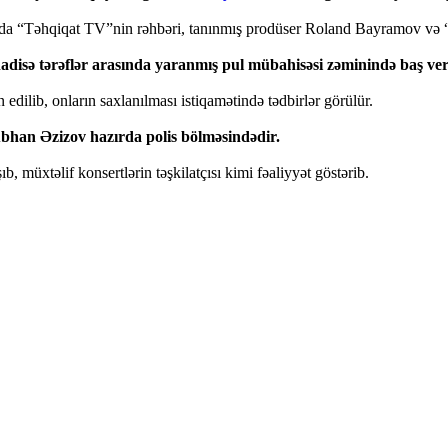
asında “Təhqiqat TV”nin rəhbəri, tanınmış prodüser Roland Bayramov və “
adisə tərəflər arasında yaranmış pul mübahisəsi zəminində baş ver
 edilib, onların saxlanılması istiqamətində tədbirlər görülür.
, Sübhan Əzizov hazırda polis bölməsindədir.
müxtəlif konsertlərin təşkilatçısı kimi fəaliyyət göstərib.