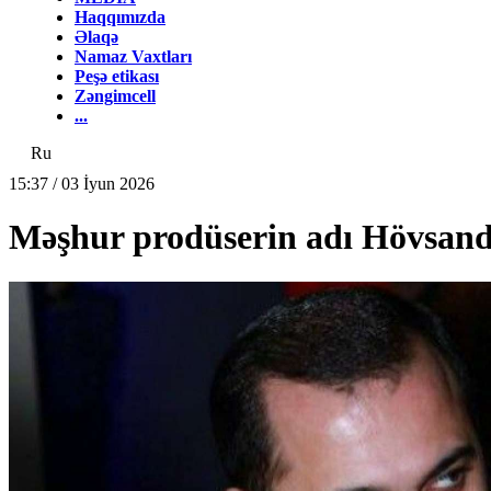
Haqqımızda
Əlaqə
Namaz Vaxtları
Peşə etikası
Zəngimcell
...
Ru
15:37 / 03 İyun 2026
Məşhur prodüserin adı Hövsand