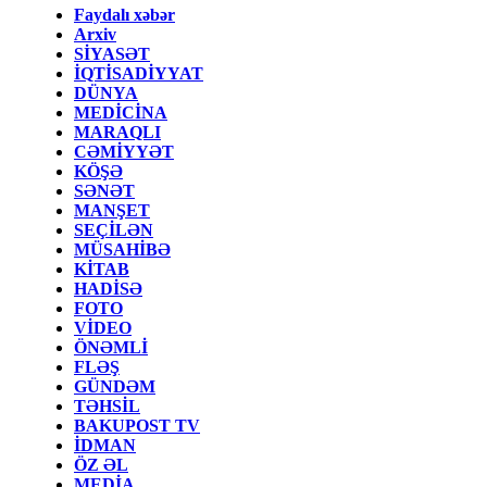
Faydalı xəbər
Arxiv
SİYASƏT
İQTİSADİYYAT
DÜNYA
MEDİCİNA
MARAQLI
CƏMİYYƏT
KÖŞƏ
SƏNƏT
MANŞET
SEÇİLƏN
MÜSAHİBƏ
KİTAB
HADİSƏ
FOTO
VİDEO
ÖNƏMLİ
FLƏŞ
GÜNDƏM
TƏHSİL
BAKUPOST TV
İDMAN
ÖZ ƏL
MEDİA