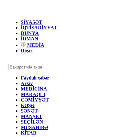
SİYASƏT
İQTİSADİYYAT
DÜNYA
İDMAN
MEDİA
Digər
Faydalı xəbər
Arxiv
MEDİCİNA
MARAQLI
CƏMİYYƏT
KÖŞƏ
SƏNƏT
MANŞET
SEÇİLƏN
MÜSAHİBƏ
KİTAB