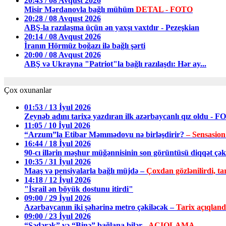
20:43 / 08 Avqust 2026
Misir Mərdanovla bağlı mühüm
DETAL - FOTO
20:28 / 08 Avqust 2026
ABŞ-la razılaşma üçün ən yaxşı vaxtdır - Pezeşkian
20:14 / 08 Avqust 2026
İranın Hörmüz boğazı ilə bağlı şərti
20:00 / 08 Avqust 2026
ABŞ və Ukrayna "Patriot"la bağlı razılaşdı: Hər ay...
Çox oxunanlar
01:53 / 13 İyul 2026
Zeynəb adını tarixə yazdıran ilk azərbaycanlı qız oldu - 
11:05 / 10 İyul 2026
“Arzum”la Etibar Məmmədovu nə birləşdirir?
– Sensasion
16:44 / 18 İyul 2026
90-cı illərin məşhur müğənnisinin son görüntüsü diqqət ç
10:35 / 31 İyul 2026
Maaş və pensiyalarla bağlı müjdə –
Çoxdan gözlənilirdi, tar
14:18 / 12 İyul 2026
"İsrail ən böyük dostunu itirdi"
09:00 / 29 İyul 2026
Azərbaycanın iki şəhərinə metro çəkiləcək –
Tarix açıqland
09:00 / 23 İyul 2026
“Sədərək” və “Binə” bağlana bilər
- AÇIQLAMA