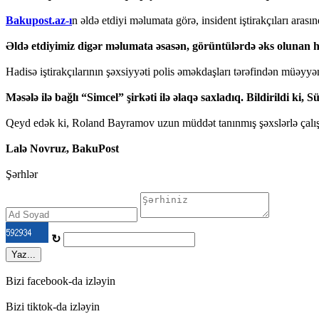
Bakupost.az-ı
n əldə etdiyi məlumata görə, insident iştirakçıları ar
Əldə etdiyimiz digər məlumata əsasən, görüntülərdə əks olunan h
Hadisə iştirakçılarının şəxsiyyəti polis əməkdaşları tərəfindən müəyyən
Məsələ ilə bağlı “Simcel” şirkəti ilə əlaqə saxladıq. Bildirildi ki
Qeyd edək ki, Roland Bayramov uzun müddət tanınmış şəxslərlə çalışıb, 
Lalə Novruz, BakuPost
Şərhlər
↻
Yaz...
Bizi facebook-da izləyin
Bizi tiktok-da izləyin