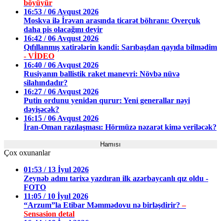
böyüyür
16:53 / 06 Avqust 2026
Moskva ilə İrəvan arasında ticarət böhranı: Overçuk
daha pis olacağını deyir
16:42 / 06 Avqust 2026
Qıfıllanmış xatirələrin kəndi: Sarıbaşdan qayıda bilmədim
- VİDEO
16:40 / 06 Avqust 2026
Rusiyanın ballistik raket manevri: Növbə nüvə
silahındadır?
16:27 / 06 Avqust 2026
Putin ordunu yenidən qurur: Yeni generallar nəyi
dəyişəcək?
16:15 / 06 Avqust 2026
İran-Oman razılaşması: Hörmüzə nəzarət kimə veriləcək?
Hamısı
Çox oxunanlar
01:53 / 13 İyul 2026
Zeynəb adını tarixə yazdıran ilk azərbaycanlı qız oldu -
FOTO
11:05 / 10 İyul 2026
“Arzum”la Etibar Məmmədovu nə birləşdirir?
–
Sensasion detal