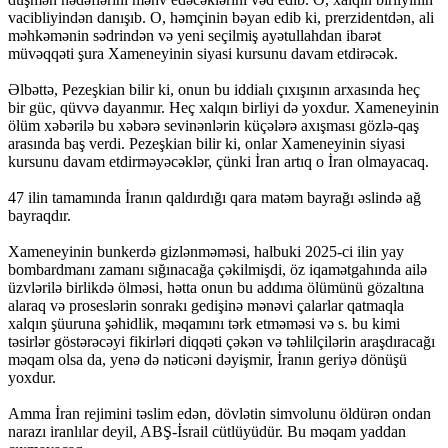
vacibliyindən danışıb. O, həmçinin bəyan edib ki, prerzidentdən, ali
məhkəmənin sədrindən və yeni seçilmiş ayətullahdan ibarət
müvəqqəti şura Xameneyinin siyasi kursunu davam etdirəcək.
Əlbəttə, Pezeşkian bilir ki, onun bu iddialı çıxışının arxasında heç
bir güc, qüvvə dayanmır. Heç xalqın birliyi də yoxdur. Xameneyinin
ölüm xəbərilə bu xəbərə sevinənlərin küçələrə axışması gözlə-qaş
arasında baş verdi. Pezeşkian bilir ki, onlar Xameneyinin siyasi
kursunu davam etdirməyəcəklər, çünki İran artıq o İran olmayacaq.
47 ilin tamamında İranın qaldırdığı qara matəm bayrağı əslində ağ
bayraqdır.
Xameneyinin bunkerdə gizlənməməsi, halbuki 2025-ci ilin yay
bombardmanı zamanı sığınacağa çəkilmişdi, öz iqamətgahında ailə
üzvlərilə birlikdə ölməsi, hətta onun bu addıma ölümünü gözaltına
alaraq və proseslərin sonrakı gedişinə mənəvi çalarlar qatmaqla
xalqın şüuruna şəhidlik, məqamını tərk etməməsi və s. bu kimi
təsirlər göstərəcəyi fikirləri diqqəti çəkən və təhlilçilərin araşdıracağı
məqam olsa da, yenə də nəticəni dəyişmir, İranın geriyə dönüşü
yoxdur.
Amma İran rejimini təslim edən, dövlətin simvolunu öldürən ondan
narazı iranlılar deyil, ABŞ-İsrail cütlüyüdür. Bu məqam yaddan