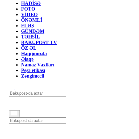
HADİSƏ
FOTO
VİDEO
ÖNƏMLİ
FLƏŞ
GÜNDƏM
TƏHSİL
BAKUPOST TV
ÖZ ƏL
Haqqımızda
Əlaqə
Namaz Vaxtları
Peşə etikası
Zəngimcell