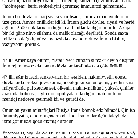
səmasını, hərbi obyektlərini, nə ideoloji simvola çevrilmiş ali, nə də
“möhtəşəm” hərbi rəhbərliyini qorumaq immuniteti qalmamışdı.
İranın bir dövlət olaraq siyasi və iqtisadi, hərbi və mənəvi defoltu
üzə çıxdı. Amma onilliklər idi ki, İranın güclü dövlət, siyasi və hərbi
ağlının 2500 illik tarixi olduğuna aid miflər təbliğ olunurdu. Az qala
bir-iki günə nüvə silahına da malik olacağı deyilirdi. Sonda saxta
miflər də dağıldı, nüvə layihəsi də dayandırıldı və İranın biabırçı
vəziyyətini gördük.
47 il “Amerikaya ölüm”, “İsraili yer üzündən silmək” deyib qışqıran
İran rejimi məhz elə həmin dövlətlər tərəfindən də çökdürüldü.
47 ilin ağır iqtisadi sanksiyaları bir tərəfdən, hakimiyyətin qonşu
dövlətlərdə proksi qüvvələrinə, ideoloji kursunun geniş yayılmasına
milyardlarla pul xərcləməsi, ölkənin malını-mülkünü yüksək çinlilər
arasında bölməsi, tayfa monopoliyaları da digər tərəfdən İranı
məntiqi nəticəyə gətirməli idi və gətirdi də.
Onun ən yaxın müttəfiqləri Rusiya İrana kömək edə bilmədi, Çin isə
ümumiyyətlə, cınqırını çıxarmadı. İndi İran onlar üçün taleyindən
ibrət götürüləsi gözü çıxmış qurddur.
Pezeşkian çıxışında Xameneyinin qisasının alınacağına söz verib. O,
düşmən hədəflərini məhv edəcəklərini vəd edib. O, xalqın birliyinin