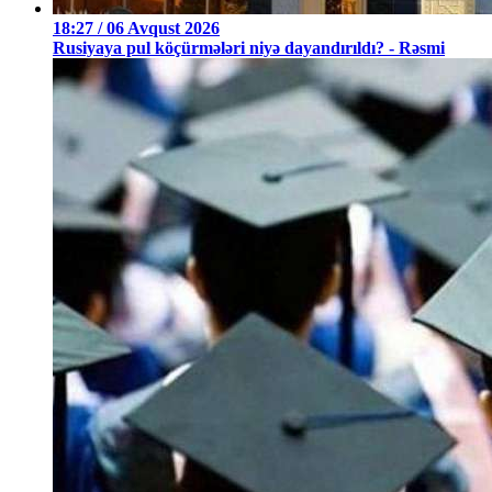
18:27 / 06 Avqust 2026
Rusiyaya pul köçürmələri niyə dayandırıldı? - Rəsmi