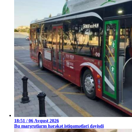
18:51 / 06 Avqust 2026
Bu marşrutların hərəkət istiqamətləri dəyişdi