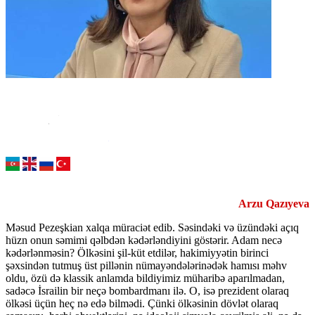
Arzu Qazıyeva
Məsud Pezeşkian xalqa müraciət edib. Səsindəki və üzündəki açıq
hüzn onun səmimi qəlbdən kədərləndiyini göstərir. Adam necə
kədərlənməsin? Ölkəsini şil-küt etdilər, hakimiyyətin birinci
şəxsindən tutmuş üst pillənin nümayəndələrinədək hamısı məhv
oldu, özü də klassik anlamda bildiyimiz müharibə aparılmadan,
sadəcə İsrailin bir neçə bombardmanı ilə. O, isə prezident olaraq
ölkəsi üçün heç nə edə bilmədi. Çünki ölkəsinin dövlət olaraq