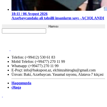
18:11 / 06 Avqust 2026
Azərbaycandakı ali təhsilli insanların sayı - AÇIQLANDI
Hamısı
Telefon: (+99412) 530 61 83
Mobil Telefon: (+99477) 270 11 99
Whatsapp: (+99477) 270 11 99
E-Poçt:
info@bakupost.az
,
elchinzahiroglu@gmail.com
Ünvan: Baki, Azərbaycan. Yasamal rayonu, Alatava-7 küçəsi
Haqqımızda
Əlaqə