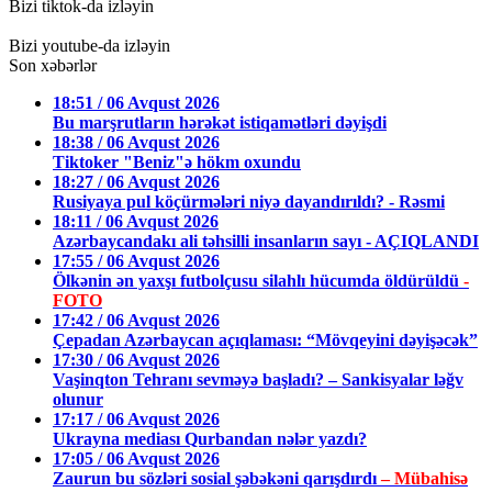
Bizi tiktok-da izləyin
Bizi youtube-da izləyin
Son xəbərlər
18:51 / 06 Avqust 2026
Bu marşrutların hərəkət istiqamətləri dəyişdi
18:38 / 06 Avqust 2026
Tiktoker "Beniz"ə hökm oxundu
18:27 / 06 Avqust 2026
Rusiyaya pul köçürmələri niyə dayandırıldı? - Rəsmi
18:11 / 06 Avqust 2026
Azərbaycandakı ali təhsilli insanların sayı - AÇIQLANDI
17:55 / 06 Avqust 2026
Ölkənin ən yaxşı futbolçusu silahlı hücumda öldürüldü
-
FOTO
17:42 / 06 Avqust 2026
Çepadan Azərbaycan açıqlaması: “Mövqeyini dəyişəcək”
17:30 / 06 Avqust 2026
Vaşinqton Tehranı sevməyə başladı? – Sankisyalar ləğv
olunur
17:17 / 06 Avqust 2026
Ukrayna mediası Qurbandan nələr yazdı?
17:05 / 06 Avqust 2026
Zaurun bu sözləri sosial şəbəkəni qarışdırdı
– Mübahisə