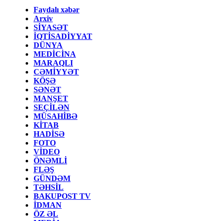
Faydalı xəbər
Arxiv
SİYASƏT
İQTİSADİYYAT
DÜNYA
MEDİCİNA
MARAQLI
CƏMİYYƏT
KÖŞƏ
SƏNƏT
MANŞET
SEÇİLƏN
MÜSAHİBƏ
KİTAB
HADİSƏ
FOTO
VİDEO
ÖNƏMLİ
FLƏŞ
GÜNDƏM
TƏHSİL
BAKUPOST TV
İDMAN
ÖZ ƏL