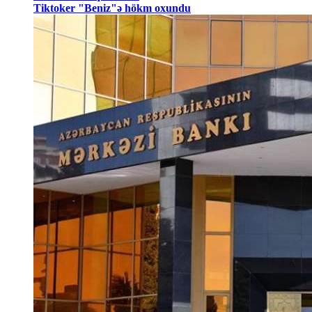
Tiktoker "Beniz"ə hökm oxundu