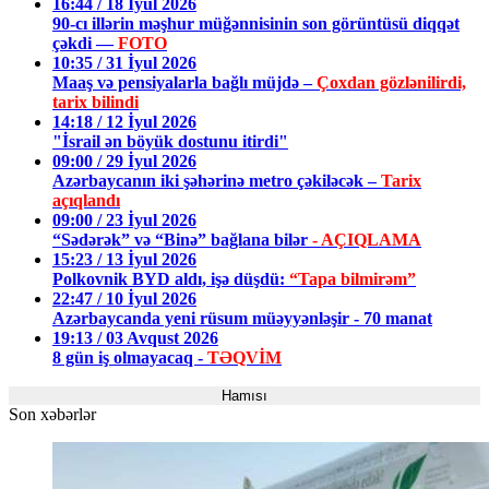
16:44 / 18 İyul 2026
90-cı illərin məşhur müğənnisinin son görüntüsü diqqət
çəkdi —
FOTO
10:35 / 31 İyul 2026
Maaş və pensiyalarla bağlı müjdə –
Çoxdan gözlənilirdi,
tarix bilindi
14:18 / 12 İyul 2026
"İsrail ən böyük dostunu itirdi"
09:00 / 29 İyul 2026
Azərbaycanın iki şəhərinə metro çəkiləcək –
Tarix
açıqlandı
09:00 / 23 İyul 2026
“Sədərək” və “Binə” bağlana bilər
- AÇIQLAMA
15:23 / 13 İyul 2026
Polkovnik BYD aldı, işə düşdü:
“Tapa bilmirəm”
22:47 / 10 İyul 2026
Azərbaycanda yeni rüsum müəyyənləşir - 70 manat
19:13 / 03 Avqust 2026
8 gün iş olmayacaq -
TƏQVİM
Hamısı
Son xəbərlər