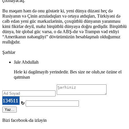
çıxmayacaq.
Bu məqam həm də onu göstərir ki, yeni dünya düzəni heç də
Rusiyanın və Çinin arzuladıqları və ortaya atdıqları, Türkiyəni də
cəlb edən yeni güc mərkəzlərinin, çoxqütblü dünyanın yaranması
kimi fikirlər deyil, məhz birqütblü dünyaya doğru gedişdir. Birqütblü
dünya, bir qlobal güc varsa, o da ABŞ-dır və Trampın vəd etdiyi
“Amerikanın nəhəngliyi” dövürümüzün hesablaşmalı olduğumuz
reallığıdır.
Şərhlər
Jale Abdullah
Hele ki dagilmayib yerindedir. Bes size ne olub,ne özüne el
qatmisan
↻
Yaz...
Bizi facebook-da izləyin