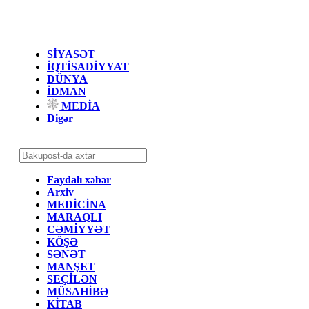
SİYASƏT
İQTİSADİYYAT
DÜNYA
İDMAN
MEDİA
Digər
Faydalı xəbər
Arxiv
MEDİCİNA
MARAQLI
CƏMİYYƏT
KÖŞƏ
SƏNƏT
MANŞET
SEÇİLƏN
MÜSAHİBƏ
KİTAB