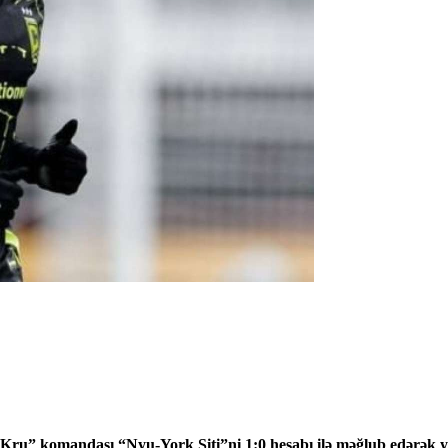
u” komandası “Nyu-York Siti”ni 1:0 hesabı ilə məğlub edərək ya