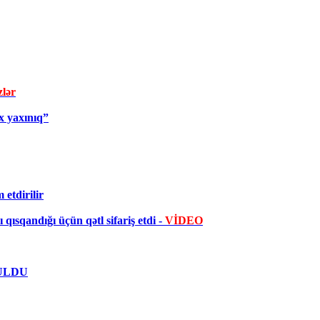
zlər
x yaxınıq”
etdirilir
qısqandığı üçün qətl sifariş etdi -
VİDEO
UTULDU