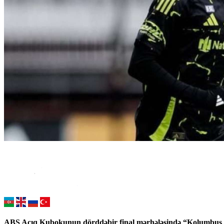
ABŞ Açıq Kubokunun dörddəbir final mərhələsində “Kolumbus Kr