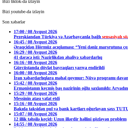
Bizi tiktok-da izləyin
Bizi youtube-da izləyin
Son xəbərlər
17:00 / 08 Avqust 2026
Pezeşkiandan Türkiyə və Azərbaycanla bağlı
sensasiyalı sö
16:45 / 08 Avqust 2026
Əraqçidən Hörmüz açıqlaması: “Yeni dəniz marşrutuna ço
16:29 / 08 Avqust 2026
41 dərəcə isti: Nazirlikdən əhaliyə xəbərdarlıq
16:16 / 08 Avqust 2026
Gürcüstanda dövlət bayraqları yarıya endirildi
16:00 / 08 Avqust 2026
İran xəbərdarlıqlara məhəl qoymur: Nüvə proqramı davam 
15:42 / 08 Avqust 2026
Ermənistanın keçmiş baş nazirinin oğlu saxlanıldı: Arvadını 
15:29 / 08 Avqust 2026
Messinin atası vəfat etdi
15:16 / 08 Avqust 2026
Bakıda taksidən pul və bank kartları oğurlayan şəxs T
15:07 / 08 Avqust 2026
12 illik təhsilə keçid: Uzun illərdir həllini gözləyən problem
14:55 / 08 Avqust 2026