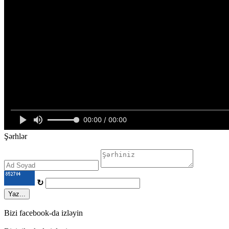
Şərhlər
↻
Yaz...
Bizi facebook-da izləyin