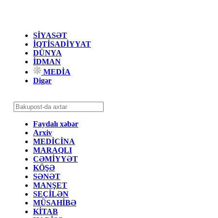
SİYASƏT
İQTİSADİYYAT
DÜNYA
İDMAN
MEDİA
Digər
Faydalı xəbər
Arxiv
MEDİCİNA
MARAQLI
CƏMİYYƏT
KÖŞƏ
SƏNƏT
MANŞET
SEÇİLƏN
MÜSAHİBƏ
KİTAB