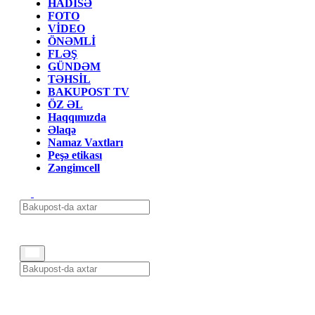
HADİSƏ
FOTO
VİDEO
ÖNƏMLİ
FLƏŞ
GÜNDƏM
TƏHSİL
BAKUPOST TV
ÖZ ƏL
Haqqımızda
Əlaqə
Namaz Vaxtları
Peşə etikası
Zəngimcell