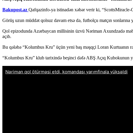
Bakupost.az
Qafqazinfo-ya istinadən xəbər verir ki, “ScottsMiracle-
Görüş uzun müddət qolsuz davam etsə də, futbolçu matçın sonlarına y
Qol epizodunda Azərbaycan millisinin üzvü Nəriman Axundzadə məhsul
açıb.
Bu qələbə “Kolumbus Kru” üçün yeni baş məşqçi Loran Kurtuanın rəhbə
“Kolumbus Kru” klub tarixində beşinci dəfə ABŞ Açıq Kubokunun yarı