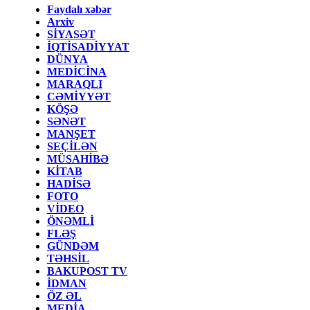
Faydalı xəbər
Arxiv
SİYASƏT
İQTİSADİYYAT
DÜNYA
MEDİCİNA
MARAQLI
CƏMİYYƏT
KÖŞƏ
SƏNƏT
MANŞET
SEÇİLƏN
MÜSAHİBƏ
KİTAB
HADİSƏ
FOTO
VİDEO
ÖNƏMLİ
FLƏŞ
GÜNDƏM
TƏHSİL
BAKUPOST TV
İDMAN
ÖZ ƏL
MEDİA