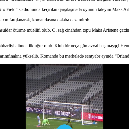
Gro Field” stadionunda keçirilən qarşılaşmada oyunun taleyini Maks Arf
axın fərqlənərək, komandasına qələbə qazandırıb.
dar ötürmə müəllifi olub. O, sağ cinahdan topu Maks Arfstenə çatdırıb
rliyi altında ilk uğur olub. Klub bir neçə gün əvvəl baş məşqçi Henri
mfinalına yüksəlib. Komanda bu mərhələdə sentyabr ayında “Orlando S