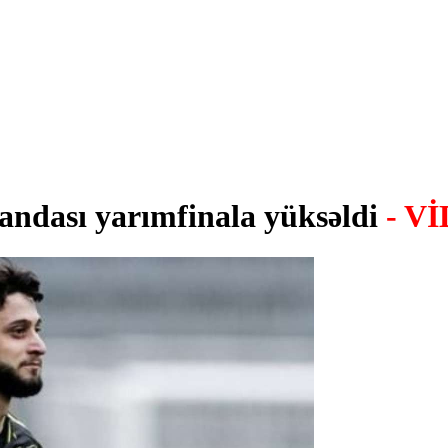
andası yarımfinala yüksəldi
- V