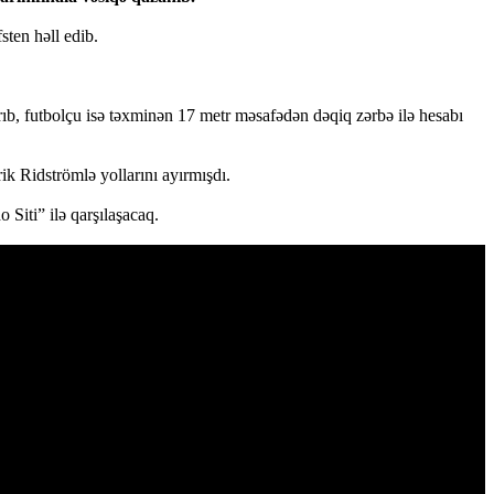
sten həll edib.
, futbolçu isə təxminən 17 metr məsafədən dəqiq zərbə ilə hesabı
k Ridströmlə yollarını ayırmışdı.
iti” ilə qarşılaşacaq.