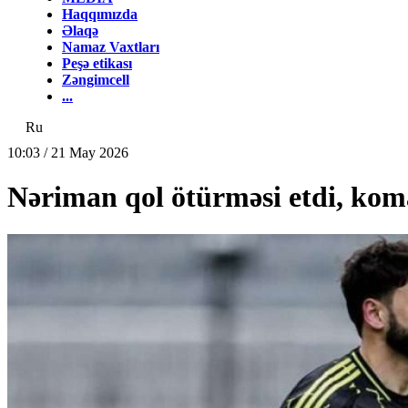
Haqqımızda
Əlaqə
Namaz Vaxtları
Peşə etikası
Zəngimcell
...
Ru
10:03 / 21 May 2026
Nəriman qol ötürməsi etdi, kom