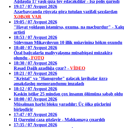
Ağdaşda 17 yaşlı qıza toy edəcəkdilər - İşə polis qarışdı
19:17 / 07 Avqust 2026
Azərbaycanda rüşvətə görə tutulan vəzifəli şəxslərdən
XƏBƏR VAR
19:05 / 07 Avqust 2026
"Həyat yoldaşın istəmirsə, oxuma, nə məcburdur" - Xalq
artisti
18:53 / 07 Avqust 2026
Süleyman Mikayılovun 10 illik müavininə hökm oxundu
18:40 / 07 Avqust 2026
Özəl bağçalarla maliyyələşmə müsabiqəsi müzakirə
olundu
- FOTO
18:30 / 07 Avqust 2026
Rəşad Dağlı azadlığa çıxır? -
VİDEO
18:21 / 07 Avqust 2026
"Kristal" və "Hansgrohe" gələcək layihələr üzrə
əməkdaşlıq memorandumu imzaladı
18:12 / 07 Avqust 2026
Kəskin istilər 25 mindən çox insanın ölümünə səbəb oldu
18:00 / 07 Avqust 2026
Müsəlman hərbi bloku yaradılır: Üç ölkə güclərini
birləşdirir
17:47 / 07 Avqust 2026
II Qaregini cəza gözləyir - Məhkəməyə çıxarıldı
17:35 / 07 Avqust 2026