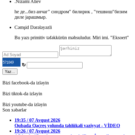
.Nizami Aliev
he де...биз анчаг" синдром" билирик , "тешвиш"бизим
диле jaрашмыр.
Cəmşid Dərələyəzli
Bu yazı primitiv təfəkkürün məhsuludur. Miri imi. "Eksoert"
↻
Yaz...
Bizi facebook-da izləyin
Bizi tiktok-da izləyin
Bizi youtube-da izləyin
Son xəbərlər
19:35 / 07 Avqust 2026
Qubada Qəçreş yolunda təhlükəli vəziyyət - VİDEO
19:26 / 07 Avqust 2026