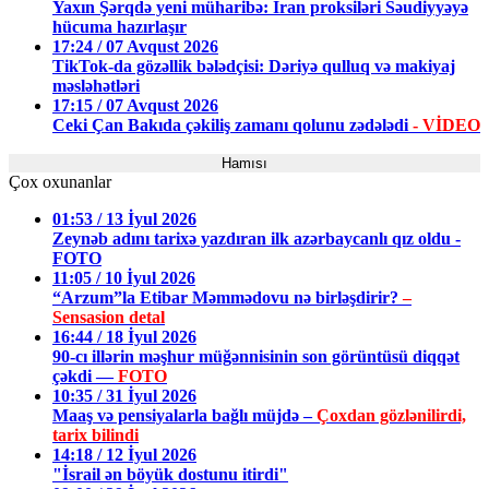
Yaxın Şərqdə yeni müharibə: İran proksiləri Səudiyyəyə
hücuma hazırlaşır
17:24 / 07 Avqust 2026
TikTok-da gözəllik bələdçisi: Dəriyə qulluq və makiyaj
məsləhətləri
17:15 / 07 Avqust 2026
Ceki Çan Bakıda çəkiliş zamanı qolunu zədələdi
- VİDEO
Hamısı
Çox oxunanlar
01:53 / 13 İyul 2026
Zeynəb adını tarixə yazdıran ilk azərbaycanlı qız oldu -
FOTO
11:05 / 10 İyul 2026
“Arzum”la Etibar Məmmədovu nə birləşdirir?
–
Sensasion detal
16:44 / 18 İyul 2026
90-cı illərin məşhur müğənnisinin son görüntüsü diqqət
çəkdi —
FOTO
10:35 / 31 İyul 2026
Maaş və pensiyalarla bağlı müjdə –
Çoxdan gözlənilirdi,
tarix bilindi
14:18 / 12 İyul 2026
"İsrail ən böyük dostunu itirdi"