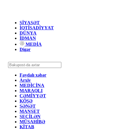
SİYASƏT
İQTİSADİYYAT
DÜNYA
İDMAN
MEDİA
Digər
Faydalı xəbər
Arxiv
MEDİCİNA
MARAQLI
CƏMİYYƏT
KÖŞƏ
SƏNƏT
MANŞET
SEÇİLƏN
MÜSAHİBƏ
KİTAB