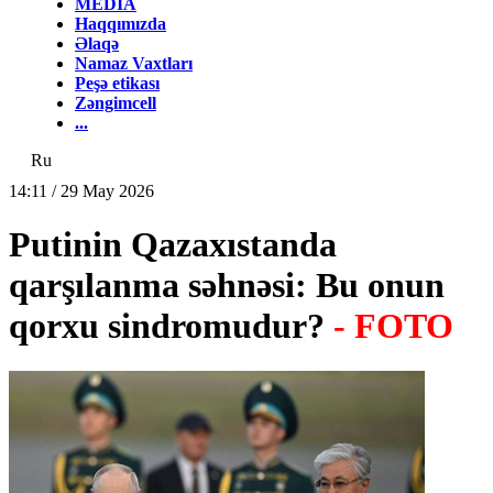
MEDİA
Haqqımızda
Əlaqə
Namaz Vaxtları
Peşə etikası
Zəngimcell
...
Ru
14:11 / 29 May 2026
Putinin Qazaxıstanda
qarşılanma səhnəsi: Bu onun
qorxu sindromudur?
- FOTO