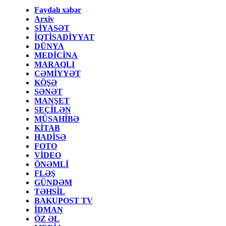
Faydalı xəbər
Arxiv
SİYASƏT
İQTİSADİYYAT
DÜNYA
MEDİCİNA
MARAQLI
CƏMİYYƏT
KÖŞƏ
SƏNƏT
MANŞET
SEÇİLƏN
MÜSAHİBƏ
KİTAB
HADİSƏ
FOTO
VİDEO
ÖNƏMLİ
FLƏŞ
GÜNDƏM
TƏHSİL
BAKUPOST TV
İDMAN
ÖZ ƏL