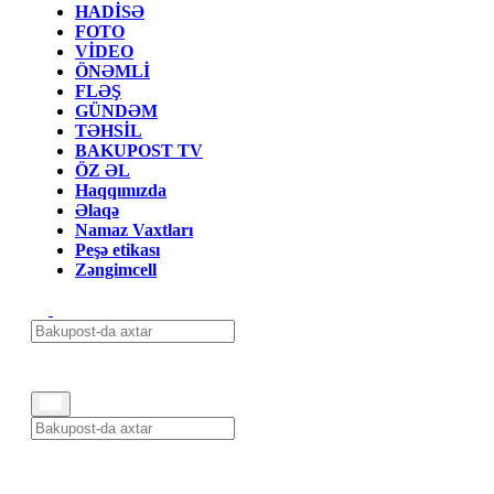
HADİSƏ
FOTO
VİDEO
ÖNƏMLİ
FLƏŞ
GÜNDƏM
TƏHSİL
BAKUPOST TV
ÖZ ƏL
Haqqımızda
Əlaqə
Namaz Vaxtları
Peşə etikası
Zəngimcell