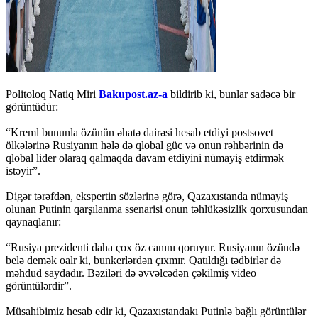
Politoloq Natiq Miri
Bakupost.az-a
bildirib ki, bunlar sadəcə bir
görüntüdür:
“Kreml bununla özünün əhatə dairəsi hesab etdiyi postsovet
ölkələrinə Rusiyanın hələ də qlobal güc və onun rəhbərinin də
qlobal lider olaraq qalmaqda davam etdiyini nümayiş etdirmək
istəyir”.
Digər tərəfdən, ekspertin sözlərinə görə, Qazaxıstanda nümayiş
olunan Putinin qarşılanma ssenarisi onun təhlükəsizlik qorxusundan
qaynaqlanır:
“Rusiya prezidenti daha çox öz canını qoruyur. Rusiyanın özündə
belə demək oalr ki, bunkerlərdən çıxmır. Qatıldığı tədbirlər də
məhdud saydadır. Bəziləri də əvvəlcədən çəkilmiş video
görüntülərdir”.
Müsahibimiz hesab edir ki, Qazaxıstandakı Putinlə bağlı görüntülər