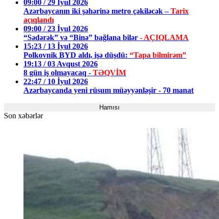
09:00 / 29 İyul 2026
Azərbaycanın iki şəhərinə metro çəkiləcək –
Tarix
açıqlandı
09:00 / 23 İyul 2026
“Sədərək” və “Binə” bağlana bilər
- AÇIQLAMA
15:23 / 13 İyul 2026
Polkovnik BYD aldı, işə düşdü:
“Tapa bilmirəm”
19:13 / 03 Avqust 2026
8 gün iş olmayacaq -
TƏQVİM
22:47 / 10 İyul 2026
Azərbaycanda yeni rüsum müəyyənləşir - 70 manat
Hamısı
Son xəbərlər