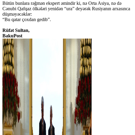
Bütün bunlara rəğmən ekspert əmindir ki, nə Orta Asiya, nə də
Cənubi Qafqaz ölkələri yenidən “ura” deyərək Rusiyanın arxasınca
düşməyəcəklər:
“Bu qatar çoxdan gedib”.
Rüfət Sultan,
BakuPost