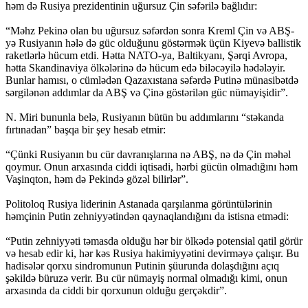
həm də Rusiya prezidentinin uğursuz Çin səfərilə bağlıdır:
“Məhz Pekinə olan bu uğursuz səfərdən sonra Kreml Çin və ABŞ-
yə Rusiyanın hələ də güc olduğunu göstərmək üçün Kiyevə ballistik
raketlərlə hücum etdi. Hətta NATO-ya, Baltikyanı, Şərqi Avropa,
hətta Skandinaviya ölkələrinə də hücum edə biləcəyilə hədələyir.
Bunlar hamısı, o cümlədən Qazaxıstana səfərdə Putinə münasibətdə
sərgilənən addımlar da ABŞ və Çinə göstərilən güc nümayişidir”.
N. Miri bununla belə, Rusiyanın bütün bu addımlarını “stəkanda
fırtınadan” başqa bir şey hesab etmir:
“Çünki Rusiyanın bu cür davranışlarına nə ABŞ, nə də Çin məhəl
qoymur. Onun arxasında ciddi iqtisadi, hərbi gücün olmadığını həm
Vaşinqton, həm də Pekində gözəl bilirlər”.
Politoloq Rusiya liderinin Astanada qarşılanma görüntülərinin
həmçinin Putin zehniyyətindən qaynaqlandığını da istisna etmədi:
“Putin zehniyyəti təmasda olduğu hər bir ölkədə potensial qatil görür
və hesab edir ki, hər kəs Rusiya hakimiyyətini devirməyə çalışır. Bu
hadisələr qorxu sindromunun Putinin şüurunda dolaşdığını açıq
şəkildə büruzə verir. Bu cür nümayiş normal olmadığı kimi, onun
arxasında da ciddi bir qorxunun olduğu gerçəkdir”.