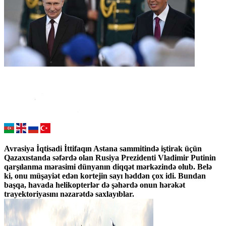
Avrasiya İqtisadi İttifaqın Astana sammitində iştirak üçün
Qazaxıstanda səfərdə olan Rusiya Prezidenti Vladimir Putinin
qarşılanma mərasimi dünyanın diqqət mərkəzində olub. Belə
ki, onu müşayiət edən kortejin sayı həddən çox idi. Bundan
başqa, havada helikopterlər də şəhərdə onun hərəkət
trayektoriyasını nəzarətdə saxlayıblar.