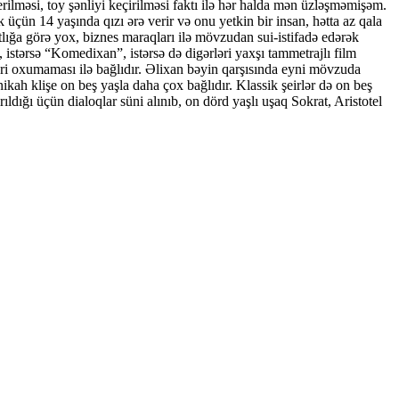
rilməsi, toy şənliyi keçirilməsi faktı ilə hər halda mən üzləşməmişəm.
 üçün 14 yaşında qızı ərə verir və onu yetkin bir insan, hətta az qala
atlığa görə yox, biznes maraqları ilə mövzudan sui-istifadə edərək
istərsə “Komedixan”, istərsə də digərləri yaxşı tammetrajlı film
ləri oxumaması ilə bağlıdır. Əlixan bəyin qarşısında eyni mövzuda
kah klişe on beş yaşla daha çox bağlıdır. Klassik şeirlər də on beş
ıldığı üçün dialoqlar süni alınıb, on dörd yaşlı uşaq Sokrat, Aristotel