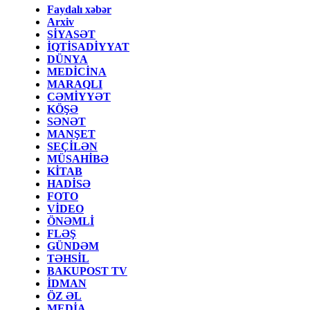
Faydalı xəbər
Arxiv
SİYASƏT
İQTİSADİYYAT
DÜNYA
MEDİCİNA
MARAQLI
CƏMİYYƏT
KÖŞƏ
SƏNƏT
MANŞET
SEÇİLƏN
MÜSAHİBƏ
KİTAB
HADİSƏ
FOTO
VİDEO
ÖNƏMLİ
FLƏŞ
GÜNDƏM
TƏHSİL
BAKUPOST TV
İDMAN
ÖZ ƏL
MEDİA