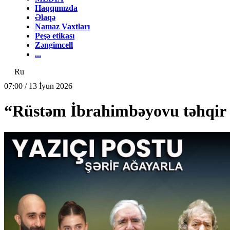
Haqqımızda
Əlaqə
Namaz Vaxtları
Peşə etikası
Zəngimcell
...
Ru
07:00 / 13 İyun 2026
“Rüstəm İbrahimbəyovu təhqir 