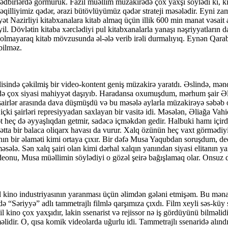
ğlı tədbirlərdə görmürük. Fazil müəllim müzakirədə çox yaxşı söylədi ki, 
illiyimiz qədər, ərazi bütövlüyümüz qədər strateji məsələdir. Eyni zamand
iyyət Nazirliyi kitabxanalara kitab almaq üçün illik 600 min manat vəsait 
 Dövlətin kitaba xərclədiyi pul kitabxanalarla yanaşı nəşriyyatların d
ılı olmayaraq kitab mövzusunda əl-ələ verib irəli durmalıyıq. Eynən Qa
bilməz.
lisində çəkilmiş bir video-kontent geniş müzakirə yaratdı. Əslində, mən
ə çox siyasi mahiyyət daşıyıb. Haradansa oxumuşdum, mərhum şair Əli Kər
airlər arasında dava düşmüşdü və bu məsələ aylarla müzakirəyə səbəb 
içki şairləri represiyyadan saxlayan bir vasitə idi. Məsələn, Əliağa Vah
Söhbət heç də əyyaşlıqdan getmir, sadəcə içməkdən gedir. Halbuki hamı 
 Hətta bir balaca oliqarx havası da vurur. Xalq özünün heç vaxt görmədiyi
ının bir əlaməti kimi ortaya çıxır. Bir dəfə Musa Yaqubdan soruşdum, ded
sələ. Sən xalq şairi olan kimi dərhal xalqın yanından siyasi elitanın y
ideonu, Musa müəllimin söylədiyi o gözəl şeirə bağışlamaq olar. Onsuz d
 kino industriyasının yaranması üçün əlimdən gələni etmişəm. Bu mən
ə “Səriyyə” adlı tammetrajlı filmlə qarşımıza çıxdı. Film xeyli səs-küy s
kino çox yaxşıdır, lakin ssenarist və rejissor nə iş gördüyünü bilməlidi
lidir. O, qısa komik videolarda uğurlu idi. Tammetrajlı ssenaridə alınd