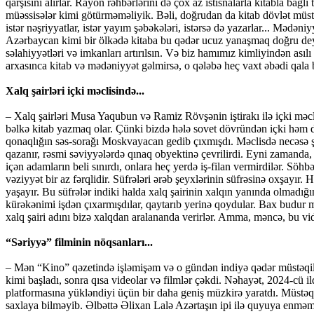
qarşısını alırlar. Rayon rəhbərlərini də çox az istisnalarla kitabla ba
müəssisələr kimi götürməməliyik. Bəli, doğrudan da kitab dövlət müstəq
istər nəşriyyatlar, istər yayım şəbəkələri, istərsə də yazarlar... Mədən
Azərbaycan kimi bir ölkədə kitaba bu qədər ucuz yanaşmaq doğru deyil.
səlahiyyətləri və imkanları artırılsın. Və biz hamımız kimliyindən as
arxasınca kitab və mədəniyyət gəlmirsə, o qələbə heç vaxt əbədi qala 
Xalq şairləri içki məclisində...
– Xalq şairləri Musa Yaqubun və Ramiz Rövşənin iştirakı ilə içki məc
bəlkə kitab yazmaq olar. Çünki bizdə hələ sovet dövründən içki həm d
qonaqlığın səs-sorağı Moskvayacan gedib çıxmışdı. Məclisdə necəsə ş
qazanır, rəsmi səviyyələrdə qınaq obyektinə çevrilirdi. Eyni zamanda, 
içən adamların beli sınırdı, onlara heç yerdə iş-filan vermirdilər. 
vəziyyət bir az fərqlidir. Süfrələri ərəb şeyxlərinin süfrəsinə oxşayır.
yaşayır. Bu süfrələr indiki halda xalq şairinin xalqın yanında olmadığ
kürəkənimi işdən çıxarmışdılar, qaytarıb yerinə qoydular. Bax budur mə
xalq şairi adını bizə xalqdan aralananda verirlər. Amma, məncə, bu v
“Səriyyə” filminin nöqsanları...
– Mən “Kino” qəzetində işləmişəm və o gündən indiyə qədər müstəqil
kimi başladı, sonra qısa videolar və filmlər çəkdi. Nəhayət, 2024-cü ild
platformasına yükləndiyi üçün bir daha geniş müzkirə yaratdı. Müstəqil 
saxlaya bilməyib. Əlbəttə Əlixan Lalə Azərtaşın ipi ilə quyuya enməmə