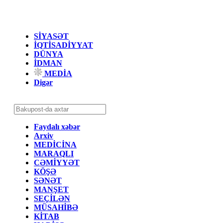
SİYASƏT
İQTİSADİYYAT
DÜNYA
İDMAN
MEDİA
Digər
Faydalı xəbər
Arxiv
MEDİCİNA
MARAQLI
CƏMİYYƏT
KÖŞƏ
SƏNƏT
MANŞET
SEÇİLƏN
MÜSAHİBƏ
KİTAB