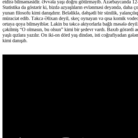
etdirə bilməməsidir. Əvvəla yaşı doğru götürməyib. Azərbaycanda 12-14 
Statistika da göstərir ki, bizdə azyaşlıların evlənməsi deyəndə, daha 
yunan filosofu kimi danışdırır. Beləliklə, dəhşətli bir sünilik, yalanç
müraciət edib. Təkcə Əlixan deyil, skeç oynayan və qısa komik vodeola
ortaya qoya bilməyiblər. Lakin bu təkcə aktyorlarla bağlı məsələ deyi
çəkilmiş “O olmasın, bu olsun” kimi bir şedevr vardı. Baxıb görərdi a
yaşlı qızlara yazılır. On iki-on dörd yaş dindən, isti coğrafiyadan gəl
kimi danışıb.