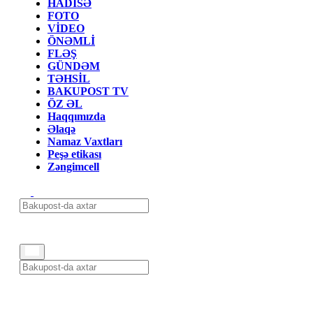
HADİSƏ
FOTO
VİDEO
ÖNƏMLİ
FLƏŞ
GÜNDƏM
TƏHSİL
BAKUPOST TV
ÖZ ƏL
Haqqımızda
Əlaqə
Namaz Vaxtları
Peşə etikası
Zəngimcell