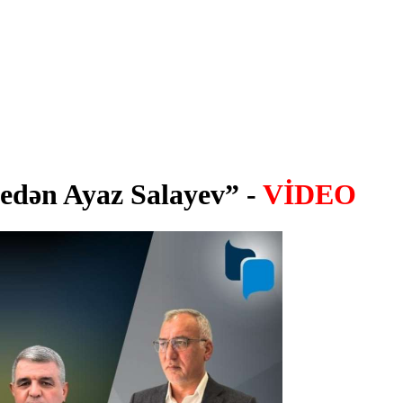
edən Ayaz Salayev” -
VİDEO