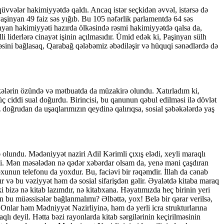
vvələr hakimiyyətdə qaldı. Ancaq istər seçkidən əvvəl, istərsə də
Paşinyan 49 faiz səs yığıb. Bu 105 nəfərlik parlamentdə 64 səs
inyan hakimiyyəti hazırda ölkəsində rəsmi hakimiyyətdə qalsa da,
i liderlərə cinayət işinin açılmasıdır. Ümid edək ki, Paşinyan sülh
ləsini bağlasaq, Qarabağ qələbəmiz əbədiləşir və hüquqi sənədlərdə də
bəkələrin özündə və mətbuatda da müzakirə olundu. Xatırladım ki,
üç ciddi sual doğurdu. Birincisi, bu qanunun qəbul edilməsi ilə dövlət
 doğrudan da uşaqlarımızın qeydinə qalırıqsa, sosial şəbəkələrdə yaş
olundu. Mədəniyyət naziri Adil Kərimli çıxış elədi, xeyli maraqlı
ylədi. Mən məsələdən nə qədər xəbərdar olsam da, yenə məni çaşdıran
unun telefonu da yoxdur. Bu, faciəvi bir rəqəmdir. İllah da cənab
ır və bu vəziyyət həm də sosial sifarişdən gəlir. Əyalətdə kitaba maraq
i bizə nə kitab lazımdır, nə kitabxana. Həyatımızda heç birinin yeri
 bu müəssisələr bağlanmalımı? Əlbəttə, yox! Belə bir qərar verilsə,
 Onlar həm Mədniyyət Nazirliyinə, həm də yerli icra strukturlarına
aqlı deyil. Hətta bəzi rayonlarda kitab sərgilərinin keçirilməsinin