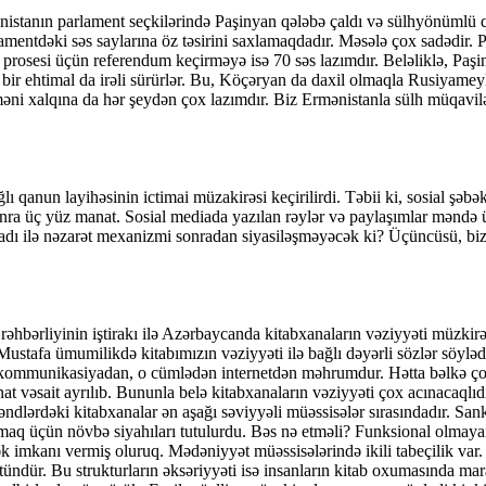
istanın parlament seçkilərində Paşinyan qələbə çaldı və sülhyönümlü qü
amentdəki səs saylarına öz təsirini saxlamaqdadır. Məsələ çox sadədir. 
 prosesi üçün referendum keçirməyə isə 70 səs lazımdır. Beləliklə, Paş
bir ehtimal da irəli sürürlər. Bu, Köçəryan da daxil olmaqla Rusiyameyll
rməni xalqına da hər şeydən çox lazımdır. Biz Ermənistanla sülh müqavi
ı qanun layihəsinin ictimai müzakirəsi keçirilirdi. Təbii ki, sosial şə
sonra üç yüz manat. Sosial mediada yazılan rəylər və paylaşımlar məndə 
n adı ilə nəzarət mexanizmi sonradan siyasiləşməyəcək ki? Üçüncüsü, biz
hbərliyinin iştirakı ilə Azərbaycanda kitabxanaların vəziyyəti müzkirə 
il Mustafa ümumilikdə kitabımızın vəziyyəti ilə bağlı dəyərli sözlər sö
r kommunikasiyadan, o cümlədən internetdən məhrumdur. Hətta bəlkə çox
at vəsait ayrılıb. Bununla belə kitabxanaların vəziyyəti çox acınacaqlıd
əndlərdəki kitabxanalar ən aşağı səviyyəli müəssisələr sırasındadır. Sank
maq üçün növbə siyahıları tutulurdu. Bəs nə etməli? Funksional olmayan
k imkanı vermiş oluruq. Mədəniyyət müəssisələrində ikili tabeçilik var.
üstündür. Bu strukturların əksəriyyəti isə insanların kitab oxumasında mar