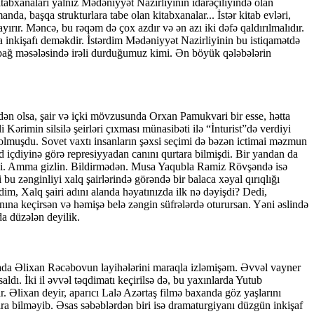
kitabxanaları yalnız Mədəniyyət Nazirliyinin idarəçiliyində olan
a, başqa strukturlara tabe olan kitabxanalar... İstər kitab evləri,
ayırır. Məncə, bu rəqəm də çox azdır və ən azı iki dəfə qaldırılmalıdır.
a inkişafı deməkdir. İstərdim Mədəniyyət Nazirliyinin bu istiqamətdə
rabağ məsələsində irəli durduğumuz kimi. Ən böyük qələbələrin
dən olsa, şair və içki mövzusunda Orxan Pamukvari bir esse, hətta
imin silsilə şeirləri çıxması münasibəti ilə “İnturist”də verdiyi
olmuşdu. Sovet vaxtı insanların şəxsi seçimi də bəzən ictimai məzmun
id içdiyinə görə represiyyadan canını qurtara bilmişdi. Bir yandan da
içirdi. Amma gizlin. Bildirmədən. Musa Yaqubla Ramiz Rövşəndə isə
 bu zənginliyi xalq şairlərində görəndə bir balaca xəyal qırıqlığı
im, Xalq şairi adını alanda həyatınızda ilk nə dəyişdi? Dedi,
anına keçirsən və həmişə belə zəngin süfrələrdə oturursan. Yəni əslində
a düzələn deyilik.
ada Əlixan Rəcəbovun layihələrini maraqla izləmişəm. Əvvəl vayner
aldı. İki il əvvəl təqdimatı keçirilsə də, bu yaxınlarda Yutub
r. Əlixan deyir, aparıcı Lalə Azərtaş filmə baxanda göz yaşlarını
ıra bilməyib. Əsas səbəblərdən biri isə dramaturgiyanı düzgün inkişaf