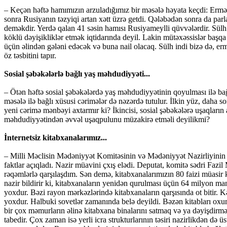
– Keçən həftə hamımızın arzuladığımız bir məsələ həyata keçdi: Ermən
sonra Rusiyanın təzyiqi artan xətt üzrə getdi. Qələbədən sonra da parl
deməkdir. Yerdə qalan 41 səsin hamısı Rusiyameylli qüvvələrdir. Sülh
köklü dəyişikliklər etmək iqtidarında deyil. Lakin mütəxəssislər başqa 
üçün əlindən gələni edəcək və buna nail olacaq. Sülh indi bizə də, e
öz təsbitini tapır.
Sosial şəbəkələrlə bağlı yaş məhdudiyyəti...
– Ötən həftə sosial şəbəkələrdə yaş məhdudiyyətinin qoyulması ilə bağl
məsələ ilə bağlı xüsusi cərimələr də nəzərdə tutulur. İlkin yüz, daha 
yeni cərimə mənbəyi axtarmır ki? İkincisi, sosial şəbəkələrə uşaqları
məhdudiyyətindən əvvəl uşaqpulunu müzakirə etməli deyilikmi?
İnternetsiz kitabxanalarımız...
– Milli Məclisin Mədəniyyət Komitəsinin və Mədəniyyət Nazirliyinin rə
faktlar açıqladı. Nazir müavini çxış elədi. Deputat, komitə sədri Faz
rəqəmlərlə qarşılaşdım. Sən demə, kitabxanalarımızın 80 faizi müasi
nazir bildirir ki, kitabxanaların yenidən qurulması üçün 64 milyon man
yoxdur. Bəzi rayon mərkəzlərində kitabxanaların qarşısında ot bitir. K
yoxdur. Halbuki sovetlər zamanında belə deyildi. Bəzən kitabları oxu
bir çox məmurların əlinə kitabxana binalarını satmaq və ya dəyişdirmə
tabedir. Çox zaman isə yerli icra strukturlarının təsiri nazirlikdən də 