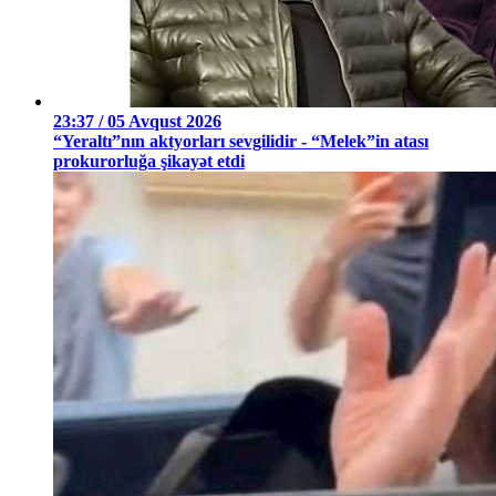
23:37 / 05 Avqust 2026
“Yeraltı”nın aktyorları sevgilidir - “Melek”in atası
prokurorluğa şikayət etdi