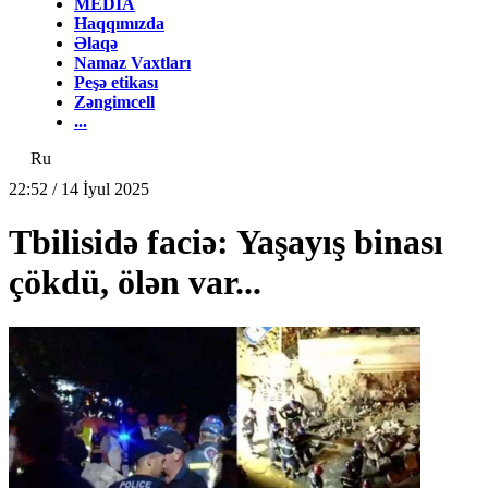
MEDİA
Haqqımızda
Əlaqə
Namaz Vaxtları
Peşə etikası
Zəngimcell
...
Ru
22:52 / 14 İyul 2025
Tbilisidə faciə: Yaşayış binası
çökdü, ölən var...