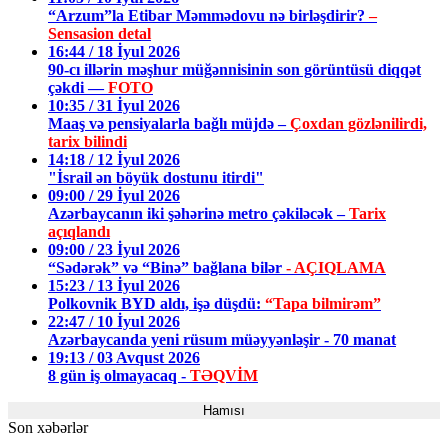
“Arzum”la Etibar Məmmədovu nə birləşdirir?
–
Sensasion detal
16:44 / 18 İyul 2026
90-cı illərin məşhur müğənnisinin son görüntüsü diqqət
çəkdi —
FOTO
10:35 / 31 İyul 2026
Maaş və pensiyalarla bağlı müjdə –
Çoxdan gözlənilirdi,
tarix bilindi
14:18 / 12 İyul 2026
"İsrail ən böyük dostunu itirdi"
09:00 / 29 İyul 2026
Azərbaycanın iki şəhərinə metro çəkiləcək –
Tarix
açıqlandı
09:00 / 23 İyul 2026
“Sədərək” və “Binə” bağlana bilər
- AÇIQLAMA
15:23 / 13 İyul 2026
Polkovnik BYD aldı, işə düşdü:
“Tapa bilmirəm”
22:47 / 10 İyul 2026
Azərbaycanda yeni rüsum müəyyənləşir - 70 manat
19:13 / 03 Avqust 2026
8 gün iş olmayacaq -
TƏQVİM
Hamısı
Son xəbərlər