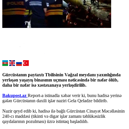
Gürcüstanın paytaxtı Tbilisinin Vağzal meydanı yaxınlığında
yerləşən yaşayış binasının uçması nəticəsində bir nəfər ölüb,
daha bir nəfər isə xəstəxanaya yerləşdirilib.
Bakupost.az
Report-a istinadla xəbər verir ki, bunu hadisə yerinə
gələn Gürcüstanın daxili işlər naziri Gela Qeladze bildirib.
Nazir qeyd edib ki, hadisə ilə bağlı Gürcüstan Cinayət Məcəlləsinin
240-cı maddəsi (tikinti və digər işlər zamanı təhlükəsizlik
qaydalarının pozulması) üzrə istintaq başladılıb.