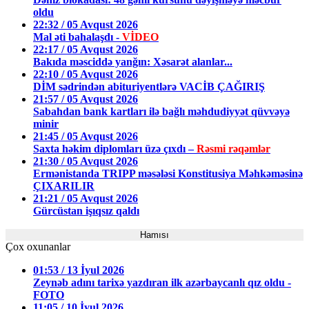
oldu
22:32 / 05 Avqust 2026
Mal əti bahalaşdı -
VİDEO
22:17 / 05 Avqust 2026
Bakıda məsciddə yanğın: Xəsarət alanlar...
22:10 / 05 Avqust 2026
DİM sədrindən abituriyentlərə VACİB ÇAĞIRIŞ
21:57 / 05 Avqust 2026
Sabahdan bank kartları ilə bağlı məhdudiyyət qüvvəyə
minir
21:45 / 05 Avqust 2026
Saxta həkim diplomları üzə çıxdı –
Rəsmi rəqəmlər
21:30 / 05 Avqust 2026
Ermənistanda TRIPP məsələsi Konstitusiya Məhkəməsinə
ÇIXARILIR
21:21 / 05 Avqust 2026
Gürcüstan işıqsız qaldı
Hamısı
Çox oxunanlar
01:53 / 13 İyul 2026
Zeynəb adını tarixə yazdıran ilk azərbaycanlı qız oldu -
FOTO
11:05 / 10 İyul 2026