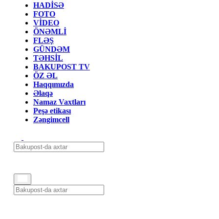
HADİSƏ
FOTO
VİDEO
ÖNƏMLİ
FLƏŞ
GÜNDƏM
TƏHSİL
BAKUPOST TV
ÖZ ƏL
Haqqımızda
Əlaqə
Namaz Vaxtları
Peşə etikası
Zəngimcell