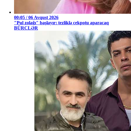
00:05 / 06 Avqust 2026
"Pul zolağı" başlayır: tezliklə cekpotu aparacaq
BÜRCLƏR