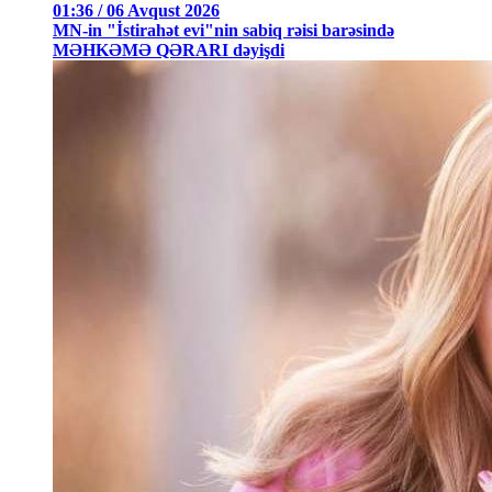
01:36 / 06 Avqust 2026
MN-in "İstirahət evi"nin sabiq rəisi barəsində
MƏHKƏMƏ QƏRARI dəyişdi