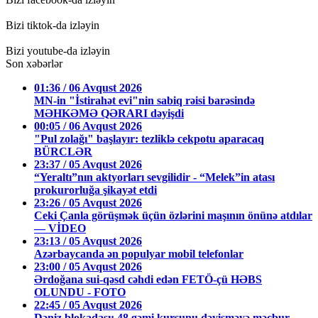
Bizi tiktok-da izləyin
Bizi youtube-da izləyin
Son xəbərlər
01:36 / 06 Avqust 2026
MN-in "İstirahət evi"nin sabiq rəisi barəsində
MƏHKƏMƏ QƏRARI dəyişdi
00:05 / 06 Avqust 2026
"Pul zolağı" başlayır: tezliklə cekpotu aparacaq
BÜRCLƏR
23:37 / 05 Avqust 2026
“Yeraltı”nın aktyorları sevgilidir - “Melek”in atası
prokurorluğa şikayət etdi
23:26 / 05 Avqust 2026
Ceki Çanla görüşmək üçün özlərini maşının önünə atdılar
— VİDEO
23:13 / 05 Avqust 2026
Azərbaycanda ən populyar mobil telefonlar
23:00 / 05 Avqust 2026
Ərdoğana sui-qəsd cəhdi edən FETÖ-çü HƏBS
OLUNDU - FOTO
22:45 / 05 Avqust 2026
Dəniz blokadası: 48 gəmi kursunu dəyişməyə məcbur