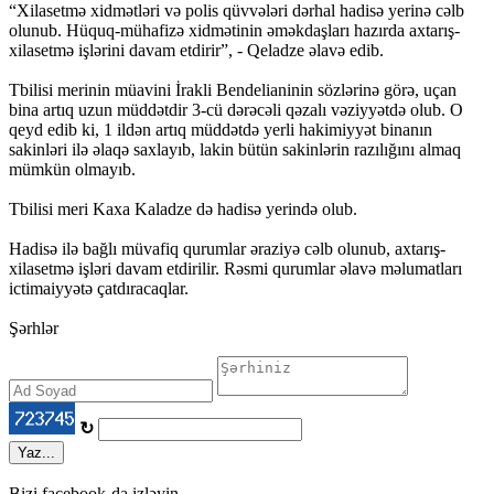
“Xilasetmə xidmətləri və polis qüvvələri dərhal hadisə yerinə cəlb
olunub. Hüquq-mühafizə xidmətinin əməkdaşları hazırda axtarış-
xilasetmə işlərini davam etdirir”, - Qeladze əlavə edib.
Tbilisi merinin müavini İrakli Bendelianinin sözlərinə görə, uçan
bina artıq uzun müddətdir 3-cü dərəcəli qəzalı vəziyyətdə olub. O
qeyd edib ki, 1 ildən artıq müddətdə yerli hakimiyyət binanın
sakinləri ilə əlaqə saxlayıb, lakin bütün sakinlərin razılığını almaq
mümkün olmayıb.
Tbilisi meri Kaxa Kaladze də hadisə yerində olub.
Hadisə ilə bağlı müvafiq qurumlar əraziyə cəlb olunub, axtarış-
xilasetmə işləri davam etdirilir. Rəsmi qurumlar əlavə məlumatları
ictimaiyyətə çatdıracaqlar.
Şərhlər
↻
Yaz...
Bizi facebook-da izləyin