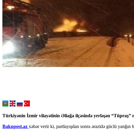
Türkiyənin İzmir vilayətinin Əliağa ilçəsində yerləşən “Tüpraş” 
Bakupost.az
xəbər verir ki, partlayışdan sonra ərazidə güclü yanğın b