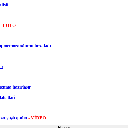
tisti
u
- FOTO
şlıq memorandumu imzaladı
ir
ücuma hazırlaşır
əhətləri
ən yaşlı qadın
- VİDEO
Hamısı