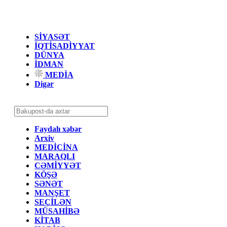
SİYASƏT
İQTİSADİYYAT
DÜNYA
İDMAN
MEDİA
Digər
Faydalı xəbər
Arxiv
MEDİCİNA
MARAQLI
CƏMİYYƏT
KÖŞƏ
SƏNƏT
MANŞET
SEÇİLƏN
MÜSAHİBƏ
KİTAB