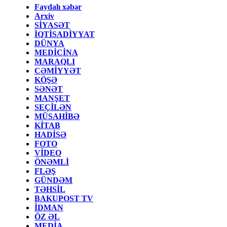
Faydalı xəbər
Arxiv
SİYASƏT
İQTİSADİYYAT
DÜNYA
MEDİCİNA
MARAQLI
CƏMİYYƏT
KÖŞƏ
SƏNƏT
MANŞET
SEÇİLƏN
MÜSAHİBƏ
KİTAB
HADİSƏ
FOTO
VİDEO
ÖNƏMLİ
FLƏŞ
GÜNDƏM
TƏHSİL
BAKUPOST TV
İDMAN
ÖZ ƏL
MEDİA