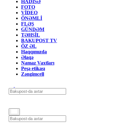
HADİSƏ
FOTO
VİDEO
ÖNƏMLİ
FLƏŞ
GÜNDƏM
TƏHSİL
BAKUPOST TV
ÖZ ƏL
Haqqımızda
Əlaqə
Namaz Vaxtları
Peşə etikası
Zəngimcell