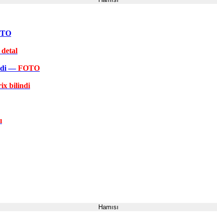
FOTO
 detal
əkdi —
FOTO
ix bilindi
ı
Hamısı