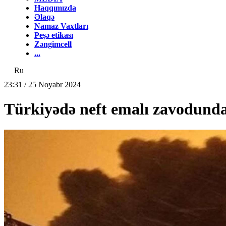
Haqqımızda
Əlaqə
Namaz Vaxtları
Peşə etikası
Zəngimcell
...
Ru
23:31 / 25 Noyabr 2024
Türkiyədə neft emalı zavodunda