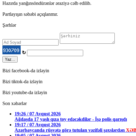
Hazırda yanğınsöndürənlər əraziyə cəlb edilib.
Partlayışın səbəbi açıqlanmır.
Şərhlər
↻
Yaz...
Bizi facebook-da izləyin
Bizi tiktok-da izləyin
Bizi youtube-da izləyin
Son xəbərlər
19:26 / 07 Avqust 2026
Ağdaşda 17 yaşlı qıza toy edəcəkdilər - İşə polis qarışdı
19:17 / 07 Avqust 2026
Azərbaycanda rüşvətə görə tutulan vəzifəli şəxslərdən
XƏB
19:05 / 07 Avqust 2026