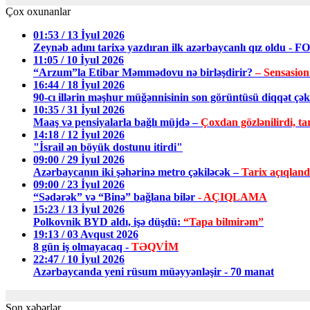
Çox oxunanlar
01:53 / 13 İyul 2026
Zeynəb adını tarixə yazdıran ilk azərbaycanlı qız oldu - 
11:05 / 10 İyul 2026
“Arzum”la Etibar Məmmədovu nə birləşdirir?
– Sensasion
16:44 / 18 İyul 2026
90-cı illərin məşhur müğənnisinin son görüntüsü diqqət ç
10:35 / 31 İyul 2026
Maaş və pensiyalarla bağlı müjdə –
Çoxdan gözlənilirdi, tar
14:18 / 12 İyul 2026
"İsrail ən böyük dostunu itirdi"
09:00 / 29 İyul 2026
Azərbaycanın iki şəhərinə metro çəkiləcək –
Tarix açıqland
09:00 / 23 İyul 2026
“Sədərək” və “Binə” bağlana bilər
- AÇIQLAMA
15:23 / 13 İyul 2026
Polkovnik BYD aldı, işə düşdü:
“Tapa bilmirəm”
19:13 / 03 Avqust 2026
8 gün iş olmayacaq -
TƏQVİM
22:47 / 10 İyul 2026
Azərbaycanda yeni rüsum müəyyənləşir - 70 manat
Son xəbərlər