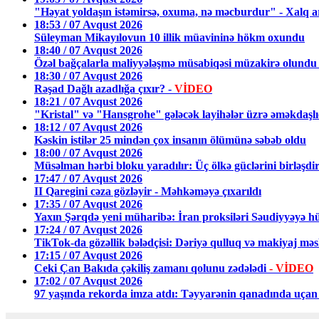
"Həyat yoldaşın istəmirsə, oxuma, nə məcburdur" - Xalq ar
18:53 / 07 Avqust 2026
Süleyman Mikayılovun 10 illik müavininə hökm oxundu
18:40 / 07 Avqust 2026
Özəl bağçalarla maliyyələşmə müsabiqəsi müzakirə olund
18:30 / 07 Avqust 2026
Rəşad Dağlı azadlığa çıxır? -
VİDEO
18:21 / 07 Avqust 2026
"Kristal" və "Hansgrohe" gələcək layihələr üzrə əməkda
18:12 / 07 Avqust 2026
Kəskin istilər 25 mindən çox insanın ölümünə səbəb oldu
18:00 / 07 Avqust 2026
Müsəlman hərbi bloku yaradılır: Üç ölkə güclərini birləşdir
17:47 / 07 Avqust 2026
II Qaregini cəza gözləyir - Məhkəməyə çıxarıldı
17:35 / 07 Avqust 2026
Yaxın Şərqdə yeni müharibə: İran proksiləri Səudiyyəyə h
17:24 / 07 Avqust 2026
TikTok-da gözəllik bələdçisi: Dəriyə qulluq və makiyaj məsl
17:15 / 07 Avqust 2026
Ceki Çan Bakıda çəkiliş zamanı qolunu zədələdi
- VİDEO
17:02 / 07 Avqust 2026
97 yaşında rekorda imza atdı: Təyyarənin qanadında uçan 