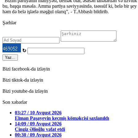
“Bizim partiyanın maliyyəsi, demək olar, əsasən ianələrdən və üzvlük h
bu, başqa məsələ. Amma partiya səviyyəsində, təəssüf ki, belə bir şey
həm də belə işlərlə məşğul olarıq”, - T.Abbaslı bildirib.
Şərhlər
↻
Yaz...
Bizi facebook-da izləyin
Bizi tiktok-da izləyin
Bizi youtube-da izləyin
Son xəbərlər
03:27 / 10 Avqust 2026
Elman Paşayevin keçmiş köməkçisi saxlanıldı
14:09 / 09 Avqust 2026
Çingiz Əlioğlu vəfat etdi
00:30 / 09 Avqust 2026