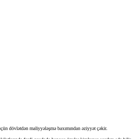
ı üçün dövlətdən maliyyələşmə baxımından əziyyət çəkir.