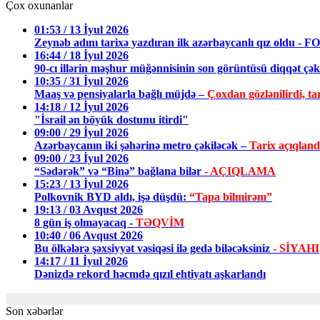
Çox oxunanlar
01:53 / 13 İyul 2026
Zeynəb adını tarixə yazdıran ilk azərbaycanlı qız oldu - 
16:44 / 18 İyul 2026
90-cı illərin məşhur müğənnisinin son görüntüsü diqqət ç
10:35 / 31 İyul 2026
Maaş və pensiyalarla bağlı müjdə –
Çoxdan gözlənilirdi, tar
14:18 / 12 İyul 2026
"İsrail ən böyük dostunu itirdi"
09:00 / 29 İyul 2026
Azərbaycanın iki şəhərinə metro çəkiləcək –
Tarix açıqland
09:00 / 23 İyul 2026
“Sədərək” və “Binə” bağlana bilər
- AÇIQLAMA
15:23 / 13 İyul 2026
Polkovnik BYD aldı, işə düşdü:
“Tapa bilmirəm”
19:13 / 03 Avqust 2026
8 gün iş olmayacaq -
TƏQVİM
10:40 / 06 Avqust 2026
Bu ölkələrə şəxsiyyət vəsiqəsi ilə gedə biləcəksiniz
- SİYAHI
14:17 / 11 İyul 2026
Dənizdə rekord həcmdə qızıl ehtiyatı aşkarlandı
Son xəbərlər