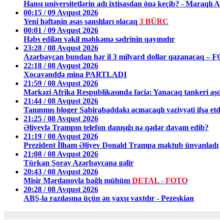
Hansı universitetlərin adı ixtisasdan önə keçib? - Mara
00:15 / 09 Avqust 2026
Yeni həftənin əsas şanslıları olacaq
3 BÜRC
00:01 / 09 Avqust 2026
Həbs edilən vəkil məhkəmə sədrinin qayınıdır
23:28 / 08 Avqust 2026
Azərbaycan bundan hər il 3 milyard dollar qazanacaq – 
22:18 / 08 Avqust 2026
Xocavənddə mina PARTLADI
21:59 / 08 Avqust 2026
Mərkəzi Afrika Respublikasında faciə: Yanacaq tankeri aş
21:44 / 08 Avqust 2026
Tanınmış bloger Sabirabaddakı acınacaqlı vəziyyəti ifşa et
21:25 / 08 Avqust 2026
Əliyevlə Trampın telefon danışığı nə qədər davam edib?
21:19 / 08 Avqust 2026
Prezident İlham Əliyev Donald Trampa məktub ünvanladı
21:08 / 08 Avqust 2026
Türkan Şoray Azərbaycana gəlir
20:43 / 08 Avqust 2026
Misir Mərdanovla bağlı mühüm
DETAL - FOTO
20:28 / 08 Avqust 2026
ABŞ-la razılaşma üçün ən yaxşı vaxtdır - Pezeşkian