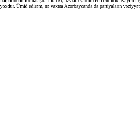
aqlarından formalaşır. Təbii ki, üzvlərə yardım edə bilmirik. Rayon təşk
 yoxdur. Ümid edirəm, nə vaxtsa Azərbaycanda da partiyaların vəziyyəti 