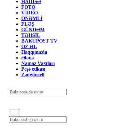
HADİSƏ
FOTO
VİDEO
ÖNƏMLİ
FLƏŞ
GÜNDƏM
TƏHSİL
BAKUPOST TV
ÖZ ƏL
Haqqımızda
Əlaqə
Namaz Vaxtları
Peşə etikası
Zəngimcell