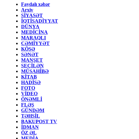
Faydalı xəbər
Arxiv
SİYASƏT
İQTİSADİYYAT
DÜNYA
MEDİCİNA
MARAQLI
CƏMİYYƏT
KÖŞƏ
SƏNƏT
MANŞET
SEÇİLƏN
MÜSAHİBƏ
KİTAB
HADİSƏ
FOTO
VİDEO
ÖNƏMLİ
FLƏŞ
GÜNDƏM
TƏHSİL
BAKUPOST TV
İDMAN
ÖZ ƏL
MEDİA