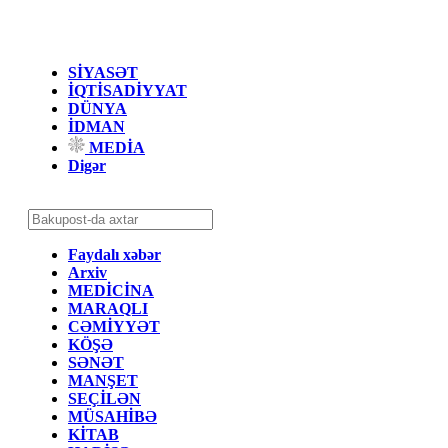
SİYASƏT
İQTİSADİYYAT
DÜNYA
İDMAN
MEDİA
Digər
Faydalı xəbər
Arxiv
MEDİCİNA
MARAQLI
CƏMİYYƏT
KÖŞƏ
SƏNƏT
MANŞET
SEÇİLƏN
MÜSAHİBƏ
KİTAB