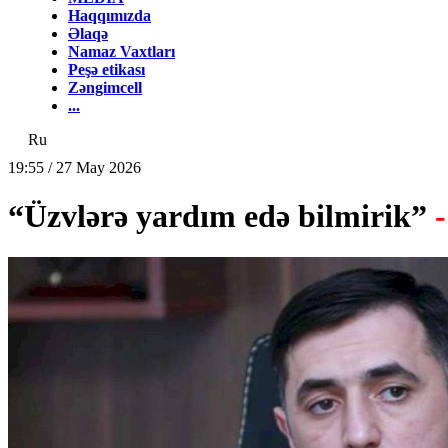
Haqqımızda
Əlaqə
Namaz Vaxtları
Peşə etikası
Zəngimcell
...
Ru
19:55 / 27 May 2026
“Üzvlərə yardım edə bilmirik”