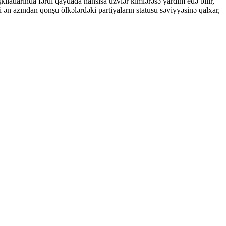
ilatlarında fərdi qaydada hansısa üzvlər kimlərəsə yardım edə bilir,
ən azından qonşu ölkələrdəki partiyaların statusu səviyyəsinə qalxar,