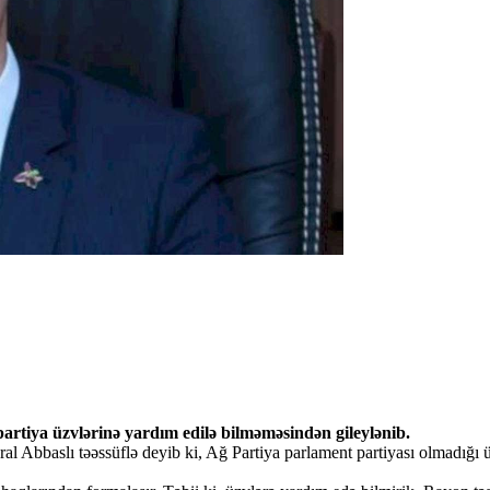
artiya üzvlərinə yardım edilə bilməməsindən gileylənib.
ral Abbaslı təəssüflə deyib ki, Ağ Partiya parlament partiyası olmadığ