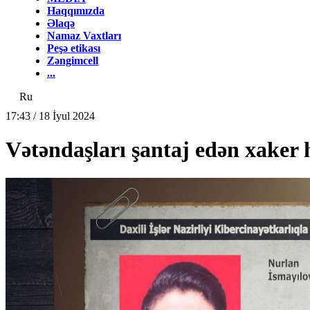
Haqqımızda
Əlaqə
Namaz Vaxtları
Peşə etikası
Zəngimcell
...
Ru
17:43 / 18 İyul 2024
Vətəndaşları şantaj edən xaker h