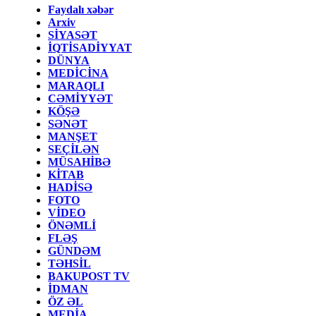
Faydalı xəbər
Arxiv
SİYASƏT
İQTİSADİYYAT
DÜNYA
MEDİCİNA
MARAQLI
CƏMİYYƏT
KÖŞƏ
SƏNƏT
MANŞET
SEÇİLƏN
MÜSAHİBƏ
KİTAB
HADİSƏ
FOTO
VİDEO
ÖNƏMLİ
FLƏŞ
GÜNDƏM
TƏHSİL
BAKUPOST TV
İDMAN
ÖZ ƏL
MEDİA