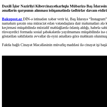
Daxili İşlər Nazirliyi Kibercinayətkarlıqla Mübarizə Baş İdarəsi
əməllərin qarşısının alınması istiqamətində tədbirlər davam etdiril
Bakupost.az
DİN-ə istinadən xəbər verir ki, Baş İdarəyə “İnstagram
naməlum şəxsin ona müraciət edən vətəndaşlara dair məlumatları ələ ke
keçirməsi müqabilində müxtəlif məbləğlərdə ödəniş aldığı, habelə səhi
rüsvayedici formada sosial şəbəkələrdə yayılmaması müqabilində isə qey
göstərilən səhifələrin əvvəllər də eyni əməllərə görə məhkum olunmuş 
Faktla bağlı Cinayət Məcəlləsinin müvafiq maddəsi ilə cinayət işi başl