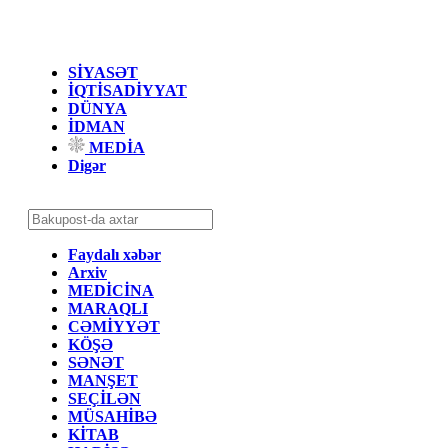
SİYASƏT
İQTİSADİYYAT
DÜNYA
İDMAN
MEDİA
Digər
Faydalı xəbər
Arxiv
MEDİCİNA
MARAQLI
CƏMİYYƏT
KÖŞƏ
SƏNƏT
MANŞET
SEÇİLƏN
MÜSAHİBƏ
KİTAB