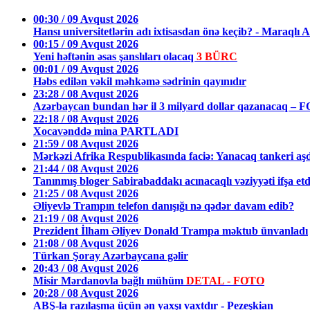
00:30 / 09 Avqust 2026
Hansı universitetlərin adı ixtisasdan önə keçib? - Mara
00:15 / 09 Avqust 2026
Yeni həftənin əsas şanslıları olacaq
3 BÜRC
00:01 / 09 Avqust 2026
Həbs edilən vəkil məhkəmə sədrinin qayınıdır
23:28 / 08 Avqust 2026
Azərbaycan bundan hər il 3 milyard dollar qazanacaq – 
22:18 / 08 Avqust 2026
Xocavənddə mina PARTLADI
21:59 / 08 Avqust 2026
Mərkəzi Afrika Respublikasında faciə: Yanacaq tankeri aş
21:44 / 08 Avqust 2026
Tanınmış bloger Sabirabaddakı acınacaqlı vəziyyəti ifşa et
21:25 / 08 Avqust 2026
Əliyevlə Trampın telefon danışığı nə qədər davam edib?
21:19 / 08 Avqust 2026
Prezident İlham Əliyev Donald Trampa məktub ünvanladı
21:08 / 08 Avqust 2026
Türkan Şoray Azərbaycana gəlir
20:43 / 08 Avqust 2026
Misir Mərdanovla bağlı mühüm
DETAL - FOTO
20:28 / 08 Avqust 2026
ABŞ-la razılaşma üçün ən yaxşı vaxtdır - Pezeşkian