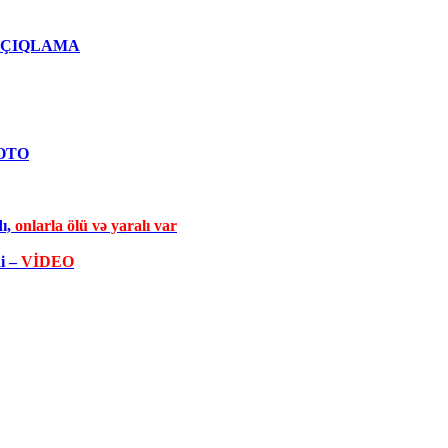
qlı AÇIQLAMA
FOTO
dı,
onlarla ölü və yaralı var
di –
VİDEO