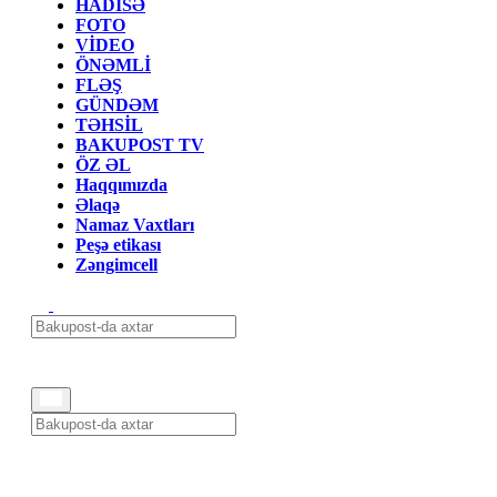
HADİSƏ
FOTO
VİDEO
ÖNƏMLİ
FLƏŞ
GÜNDƏM
TƏHSİL
BAKUPOST TV
ÖZ ƏL
Haqqımızda
Əlaqə
Namaz Vaxtları
Peşə etikası
Zəngimcell