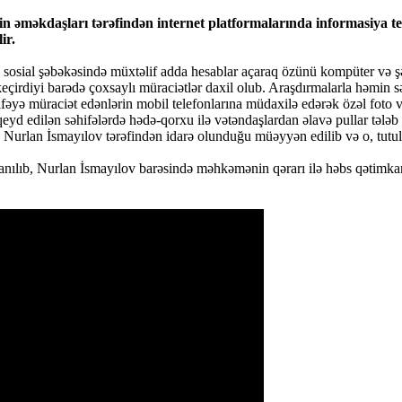
nin əməkdaşları tərəfindən internet platformalarında informasiya t
ir.
” sosial şəbəkəsində müxtəlif adda hesablar açaraq özünü kompüter və ş
çirdiyi barədə çoxsaylı müraciətlər daxil olub. Araşdırmalarla həmin səh
fəyə müraciət edənlərin mobil telefonlarına müdaxilə edərək özəl foto 
d edilən səhifələrdə hədə-qorxu ilə vətəndaşlardan əlavə pullar tələb e
Nurlan İsmayılov tərəfindən idarə olunduğu müəyyən edilib və o, tutular
anılıb, Nurlan İsmayılov barəsində məhkəmənin qərarı ilə həbs qətimkan t