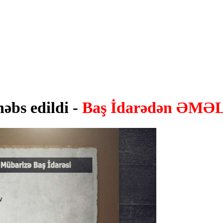
əbs edildi -
Baş İdarədən ƏMƏ