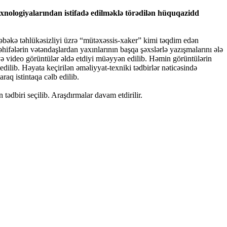
exnologiyalarından istifadə edilməklə törədilən hüquqazidd
əbəkə təhlükəsizliyi üzrə “mütəxəssis-xaker” kimi təqdim edən
ifələrin vətəndaşlardan yaxınlarının başqa şəxslərlə yazışmalarını ələ
və video görüntülər əldə etdiyi müəyyən edilib. Həmin görüntülərin
dilib. Həyata keçirilən əməliyyat-texniki tədbirlər nəticəsində
aq istintaqa cəlb edilib.
ədbiri seçilib. Araşdırmalar davam etdirilir.