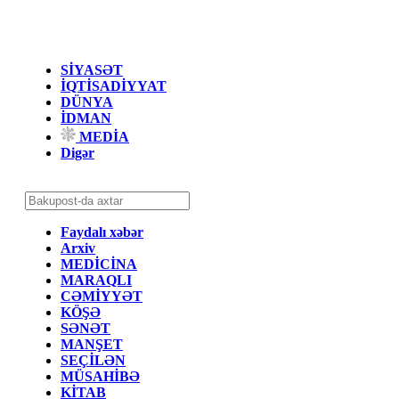
SİYASƏT
İQTİSADİYYAT
DÜNYA
İDMAN
MEDİA
Digər
Faydalı xəbər
Arxiv
MEDİCİNA
MARAQLI
CƏMİYYƏT
KÖŞƏ
SƏNƏT
MANŞET
SEÇİLƏN
MÜSAHİBƏ
KİTAB