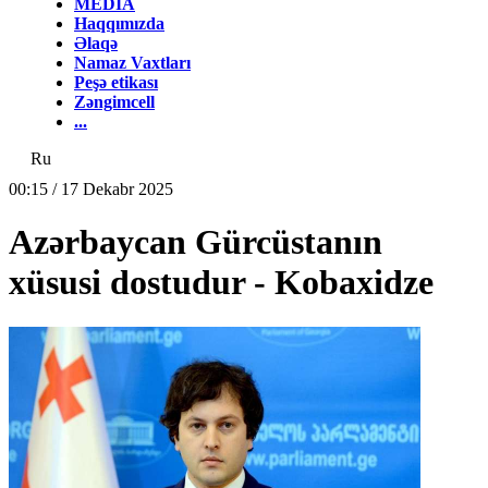
MEDİA
Haqqımızda
Əlaqə
Namaz Vaxtları
Peşə etikası
Zəngimcell
...
Ru
00:15 / 17 Dekabr 2025
Azərbaycan Gürcüstanın
xüsusi dostudur - Kobaxidze