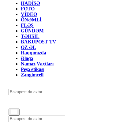
HADİSƏ
FOTO
VİDEO
ÖNƏMLİ
FLƏŞ
GÜNDƏM
TƏHSİL
BAKUPOST TV
ÖZ ƏL
Haqqımızda
Əlaqə
Namaz Vaxtları
Peşə etikası
Zəngimcell