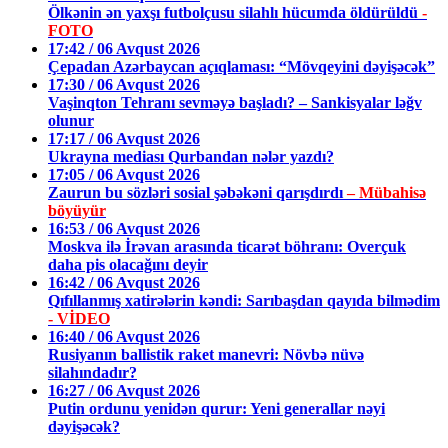
Ölkənin ən yaxşı futbolçusu silahlı hücumda öldürüldü
-
FOTO
17:42 / 06 Avqust 2026
Çepadan Azərbaycan açıqlaması: “Mövqeyini dəyişəcək”
17:30 / 06 Avqust 2026
Vaşinqton Tehranı sevməyə başladı? – Sankisyalar ləğv
olunur
17:17 / 06 Avqust 2026
Ukrayna mediası Qurbandan nələr yazdı?
17:05 / 06 Avqust 2026
Zaurun bu sözləri sosial şəbəkəni qarışdırdı
– Mübahisə
böyüyür
16:53 / 06 Avqust 2026
Moskva ilə İrəvan arasında ticarət böhranı: Overçuk
daha pis olacağını deyir
16:42 / 06 Avqust 2026
Qıfıllanmış xatirələrin kəndi: Sarıbaşdan qayıda bilmədim
- VİDEO
16:40 / 06 Avqust 2026
Rusiyanın ballistik raket manevri: Növbə nüvə
silahındadır?
16:27 / 06 Avqust 2026
Putin ordunu yenidən qurur: Yeni generallar nəyi
dəyişəcək?