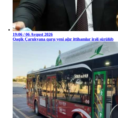
19:06 / 06 Avqust 2026
Qaqik Çarukyana qarşı yeni ağır ittihamlar irəli sürülüb