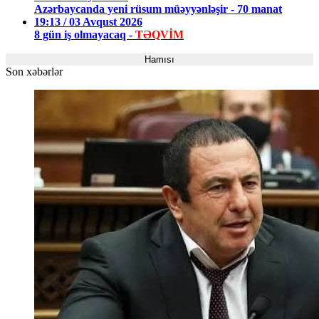
Azərbaycanda yeni rüsum müəyyənləşir - 70 manat
19:13 / 03 Avqust 2026
8 gün iş olmayacaq -
TƏQVİM
Hamısı
Son xəbərlər