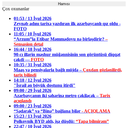
Hamısı
Çox oxunanlar
01:53 / 13 İyul 2026
Zeynəb adını tarixə yazdıran ilk azərbaycanlı qız oldu -
FOTO
11:05 / 10 İyul 2026
“Arzum”la Etibar Məmmədovu nə birləşdirir?
–
Sensasion detal
16:44 / 18 İyul 2026
90-cı illərin məşhur müğənnisinin son görüntüsü diqqət
çəkdi —
FOTO
10:35 / 31 İyul 2026
Maaş və pensiyalarla bağlı müjdə –
Çoxdan gözlənilirdi,
tarix bilindi
14:18 / 12 İyul 2026
"İsrail ən böyük dostunu itirdi"
09:00 / 29 İyul 2026
Azərbaycanın iki şəhərinə metro çəkiləcək –
Tarix
açıqlandı
09:00 / 23 İyul 2026
“Sədərək” və “Binə” bağlana bilər
- AÇIQLAMA
15:23 / 13 İyul 2026
Polkovnik BYD aldı, işə düşdü:
“Tapa bilmirəm”
22:47 / 10 İyul 2026