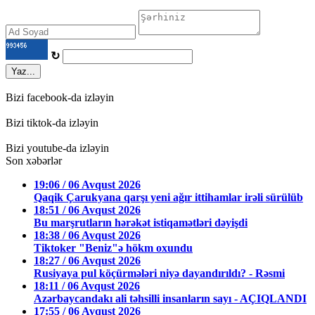
↻
Yaz...
Bizi facebook-da izləyin
Bizi tiktok-da izləyin
Bizi youtube-da izləyin
Son xəbərlər
19:06 / 06 Avqust 2026
Qaqik Çarukyana qarşı yeni ağır ittihamlar irəli sürülüb
18:51 / 06 Avqust 2026
Bu marşrutların hərəkət istiqamətləri dəyişdi
18:38 / 06 Avqust 2026
Tiktoker "Beniz"ə hökm oxundu
18:27 / 06 Avqust 2026
Rusiyaya pul köçürmələri niyə dayandırıldı? - Rəsmi
18:11 / 06 Avqust 2026
Azərbaycandakı ali təhsilli insanların sayı - AÇIQLANDI
17:55 / 06 Avqust 2026