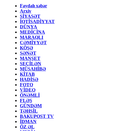
Faydalı xəbər
Arxiv
SİYASƏT
İQTİSADİYYAT
DÜNYA
MEDİCİNA
MARAQLI
CƏMİYYƏT
KÖŞƏ
SƏNƏT
MANŞET
SEÇİLƏN
MÜSAHİBƏ
KİTAB
HADİSƏ
FOTO
VİDEO
ÖNƏMLİ
FLƏŞ
GÜNDƏM
TƏHSİL
BAKUPOST TV
İDMAN
ÖZ ƏL