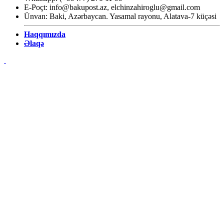
E-Poçt:
info@bakupost.az
,
elchinzahiroglu@gmail.com
Ünvan: Baki, Azərbaycan. Yasamal rayonu, Alatava-7 küçəsi
Haqqımızda
Əlaqə