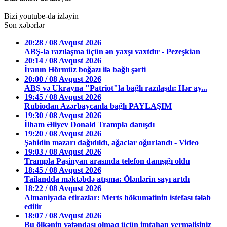
Bizi youtube-da izləyin
Son xəbərlər
20:28 / 08 Avqust 2026
ABŞ-la razılaşma üçün ən yaxşı vaxtdır - Pezeşkian
20:14 / 08 Avqust 2026
İranın Hörmüz boğazı ilə bağlı şərti
20:00 / 08 Avqust 2026
ABŞ və Ukrayna "Patriot"la bağlı razılaşdı: Hər ay...
19:45 / 08 Avqust 2026
Rubiodan Azərbaycanla bağlı PAYLAŞIM
19:30 / 08 Avqust 2026
İlham Əliyev Donald Trampla danışdı
19:20 / 08 Avqust 2026
Şəhidin məzarı dağıdıldı, ağaclar oğurlandı - Video
19:03 / 08 Avqust 2026
Trampla Paşinyan arasında telefon danışığı oldu
18:45 / 08 Avqust 2026
Tailandda məktəbdə atışma: Ölənlərin sayı artdı
18:22 / 08 Avqust 2026
Almaniyada etirazlar: Merts hökumətinin istefası tələb
edilir
18:07 / 08 Avqust 2026
Bu ölkənin vətəndaşı olmaq üçün imtahan verməlisiniz