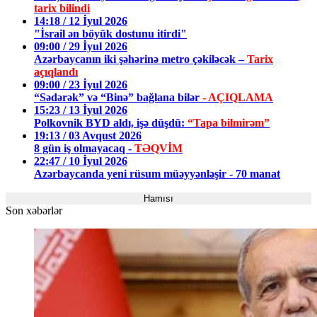
tarix bilindi
14:18 / 12 İyul 2026
"İsrail ən böyük dostunu itirdi"
09:00 / 29 İyul 2026
Azərbaycanın iki şəhərinə metro çəkiləcək –
Tarix
açıqlandı
09:00 / 23 İyul 2026
“Sədərək” və “Binə” bağlana bilər
- AÇIQLAMA
15:23 / 13 İyul 2026
Polkovnik BYD aldı, işə düşdü:
“Tapa bilmirəm”
19:13 / 03 Avqust 2026
8 gün iş olmayacaq -
TƏQVİM
22:47 / 10 İyul 2026
Azərbaycanda yeni rüsum müəyyənləşir - 70 manat
Hamısı
Son xəbərlər