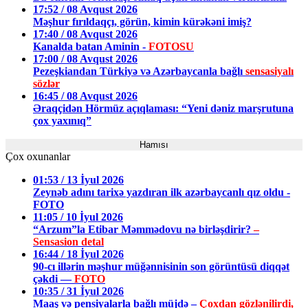
17:52 / 08 Avqust 2026
Məşhur fırıldaqçı, görün, kimin kürəkəni imiş?
17:40 / 08 Avqust 2026
Kanalda batan Aminin -
FOTOSU
17:00 / 08 Avqust 2026
Pezeşkiandan Türkiyə və Azərbaycanla bağlı
sensasiyalı
sözlər
16:45 / 08 Avqust 2026
Əraqçidən Hörmüz açıqlaması: “Yeni dəniz marşrutuna
çox yaxınıq”
Hamısı
Çox oxunanlar
01:53 / 13 İyul 2026
Zeynəb adını tarixə yazdıran ilk azərbaycanlı qız oldu -
FOTO
11:05 / 10 İyul 2026
“Arzum”la Etibar Məmmədovu nə birləşdirir?
–
Sensasion detal
16:44 / 18 İyul 2026
90-cı illərin məşhur müğənnisinin son görüntüsü diqqət
çəkdi —
FOTO
10:35 / 31 İyul 2026
Maaş və pensiyalarla bağlı müjdə –
Çoxdan gözlənilirdi,