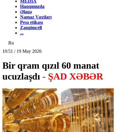
MEDİA
Haqqımızda
Əlaqə
Namaz Vaxtları
Peşə etikası
Zəngimcell
...
Ru
10:51 / 19 May 2026
Bir qram qızıl 60 manat
ucuzlaşdı
- ŞAD XƏBƏR