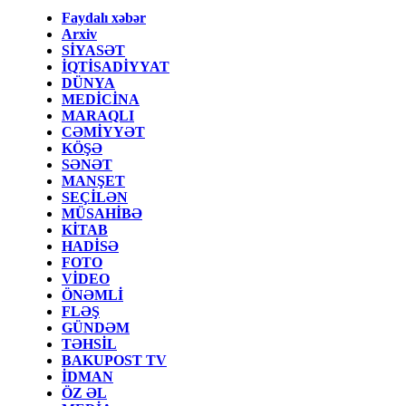
Faydalı xəbər
Arxiv
SİYASƏT
İQTİSADİYYAT
DÜNYA
MEDİCİNA
MARAQLI
CƏMİYYƏT
KÖŞƏ
SƏNƏT
MANŞET
SEÇİLƏN
MÜSAHİBƏ
KİTAB
HADİSƏ
FOTO
VİDEO
ÖNƏMLİ
FLƏŞ
GÜNDƏM
TƏHSİL
BAKUPOST TV
İDMAN
ÖZ ƏL