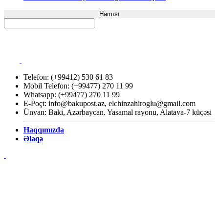
Hamısı
Telefon: (+99412) 530 61 83
Mobil Telefon: (+99477) 270 11 99
Whatsapp: (+99477) 270 11 99
E-Poçt:
info@bakupost.az
,
elchinzahiroglu@gmail.com
Ünvan: Baki, Azərbaycan. Yasamal rayonu, Alatava-7 küçəsi
Haqqımızda
Əlaqə