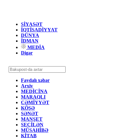
SİYASƏT
İQTİSADİYYAT
DÜNYA
İDMAN
MEDİA
Digər
Faydalı xəbər
Arxiv
MEDİCİNA
MARAQLI
CƏMİYYƏT
KÖŞƏ
SƏNƏT
MANŞET
SEÇİLƏN
MÜSAHİBƏ
KİTAB