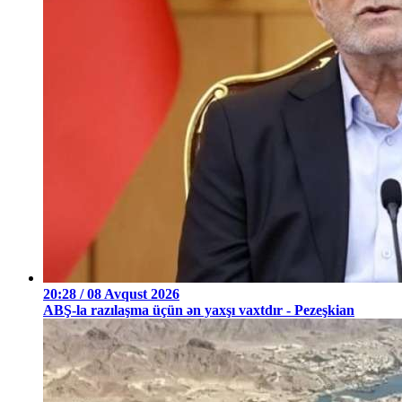
20:28 / 08 Avqust 2026
ABŞ-la razılaşma üçün ən yaxşı vaxtdır - Pezeşkian