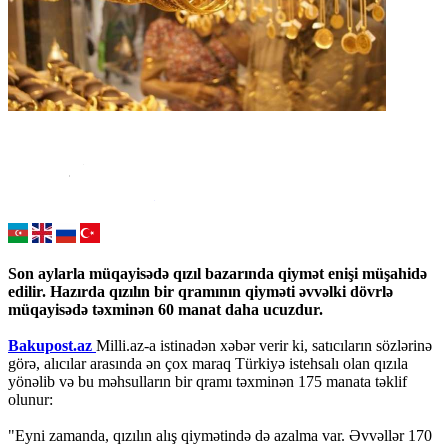
Son aylarla müqayisədə qızıl bazarında qiymət enişi müşahidə
edilir. Hazırda qızılın bir qramının qiyməti əvvəlki dövrlə
müqayisədə təxminən 60 manat daha ucuzdur.
Bakupost.az
Milli.az-a istinadən xəbər verir ki, satıcıların sözlərinə
görə, alıcılar arasında ən çox maraq Türkiyə istehsalı olan qızıla
yönəlib və bu məhsulların bir qramı təxminən 175 manata təklif
olunur:
"Eyni zamanda, qızılın alış qiymətində də azalma var. Əvvəllər 170