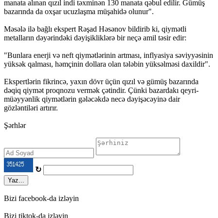
manata alınan qızıl indi təxminən 130 manata qəbul edilir. Gümüş
bazarında da oxşar ucuzlaşma müşahidə olunur".
Məsələ ilə bağlı ekspert Rəşad Həsənov bildirib ki, qiymətli
metalların dəyərindəki dəyişikliklərə bir neçə amil təsir edir:
"Bunlara enerji və neft qiymətlərinin artması, inflyasiya səviyyəsinin
yüksək qalması, həmçinin dollara olan tələbin yüksəlməsi daxildir".
Ekspertlərin fikrincə, yaxın dövr üçün qızıl və gümüş bazarında
dəqiq qiymət proqnozu vermək çətindir. Çünki bazardakı qeyri-
müəyyənlik qiymətlərin gələcəkdə necə dəyişəcəyinə dair
gözləntiləri artırır.
Şərhlər
↻
Yaz...
Bizi facebook-da izləyin
Bizi tiktok-da izləyin