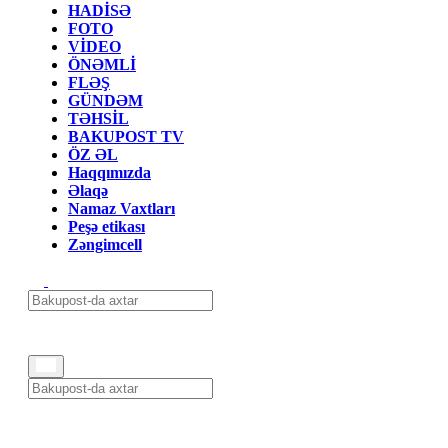
HADİSƏ
FOTO
VİDEO
ÖNƏMLİ
FLƏŞ
GÜNDƏM
TƏHSİL
BAKUPOST TV
ÖZ ƏL
Haqqımızda
Əlaqə
Namaz Vaxtları
Peşə etikası
Zəngimcell