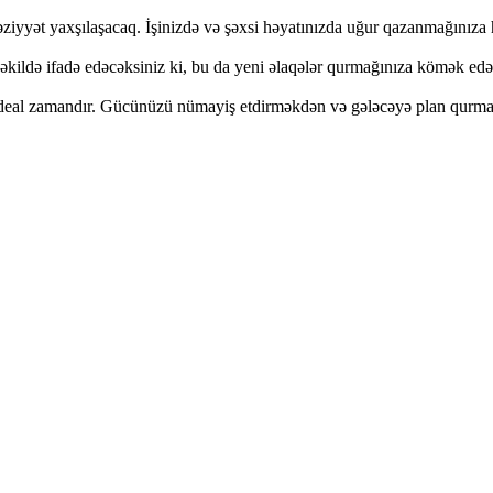
ziyyət yaxşılaşacaq. İşinizdə və şəxsi həyatınızda uğur qazanmağınız
şəkildə ifadə edəcəksiniz ki, bu da yeni əlaqələr qurmağınıza kömək ed
n ideal zamandır. Gücünüzü nümayiş etdirməkdən və gələcəyə plan qurm