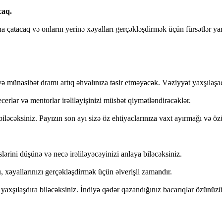
caq.
sona çatacaq və onların yerinə xəyalları gerçəkləşdirmək üçün fürsətlər y
və münasibət dramı artıq əhvalınıza təsir etməyəcək. Vəziyyət yaxşılaşa
erlər və mentorlar irəliləyişinizi müsbət qiymətləndirəcəklər.
biləcəksiniz. Payızın son ayı sizə öz ehtiyaclarınıza vaxt ayırmağı və 
ərini düşünə və necə irəliləyəcəyinizi anlaya biləcəksiniz.
xəyallarınızı gerçəkləşdirmək üçün əlverişli zamandır.
zi yaxşılaşdıra biləcəksiniz. İndiyə qədər qazandığınız bacarıqlar özünü