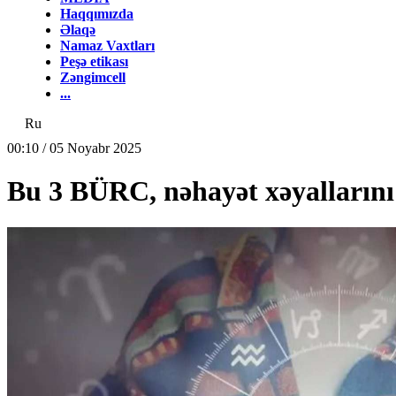
Haqqımızda
Əlaqə
Namaz Vaxtları
Peşə etikası
Zəngimcell
...
Ru
00:10 / 05 Noyabr 2025
Bu 3 BÜRC, nəhayət xəyallarını