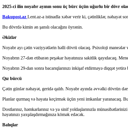
2025-ci ilin noyabr ayının sonu üç bürc üçün uğurlu bir dövr ola
Bakupost.az
Lent.az-a istinadla xəbər verir ki, çətinliklər, nəhayət 
Bu dövrdə kimin ən şanslı olacağını öyrənin.
Əkizlər
Noyabr ayı çətin vəziyyətlərin həlli dövrü olacaq. Psixoloji maneələr 
Noyabrın 27-dən etibarən peşəkar həyatınıza sakitlik qayıdacaq. Menec
Noyabrın 29-dan sonra bacarıqlarınızı inkişaf etdirməyə diqqət yetirə 
Qız bürcü
Çətin günlər nəhayət, geridə qalıb. Noyabr ayında əvvəlki dövrün dərsl
Planlar qurmaq və həyata keçirmək üçün yeni imkanlar yaranacaq. Bu, 
Dostlarınız, həmkarlarınız və ya sinif yoldaşlarınızla münasibətlərini
həyatınızı yaxşılaşdırmağınıza kömək edəcək.
Balıqlar