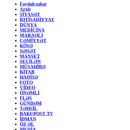
Faydalı xəbər
Arxiv
SİYASƏT
İQTİSADİYYAT
DÜNYA
MEDİCİNA
MARAQLI
CƏMİYYƏT
KÖŞƏ
SƏNƏT
MANŞET
SEÇİLƏN
MÜSAHİBƏ
KİTAB
HADİSƏ
FOTO
VİDEO
ÖNƏMLİ
FLƏŞ
GÜNDƏM
TƏHSİL
BAKUPOST TV
İDMAN
ÖZ ƏL
MEDİA