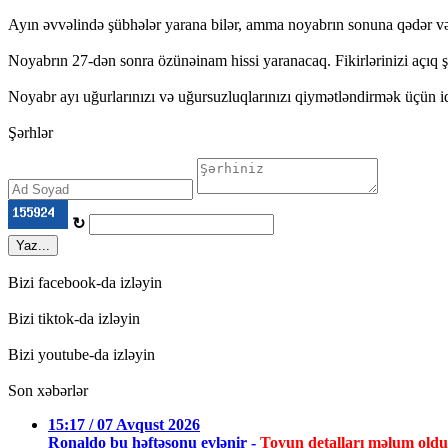
Ayın əvvəlində şübhələr yarana bilər, amma noyabrın sonuna qədər və
Noyabrın 27-dən sonra özünəinam hissi yaranacaq. Fikirlərinizi açıq 
Noyabr ayı uğurlarınızı və uğursuzluqlarınızı qiymətləndirmək üçü
Şərhlər
↻
Yaz...
Bizi facebook-da izləyin
Bizi tiktok-da izləyin
Bizi youtube-da izləyin
Son xəbərlər
15:17 / 07 Avqust 2026
Ronaldo bu həftəsonu evlənir -
Toyun detalları məlum oldu