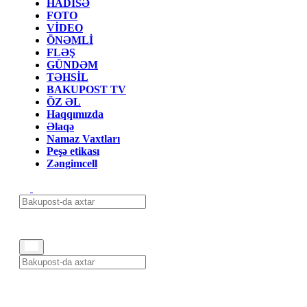
HADİSƏ
FOTO
VİDEO
ÖNƏMLİ
FLƏŞ
GÜNDƏM
TƏHSİL
BAKUPOST TV
ÖZ ƏL
Haqqımızda
Əlaqə
Namaz Vaxtları
Peşə etikası
Zəngimcell