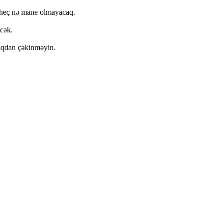
a heç nə mane olmayacaq.
əcək.
aqdan çəkinməyin.