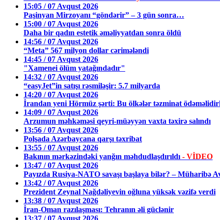
15:05 / 07 Avqust 2026
Paşinyan Mirzoyanı “göndərir” – 3 gün sonra…
15:00 / 07 Avqust 2026
Daha bir qadın estetik əməliyyatdan sonra öldü
14:56 / 07 Avqust 2026
“Meta” 567 milyon dollar cərimələndi
14:45 / 07 Avqust 2026
"Xamenei ölüm yatağındadır"
14:32 / 07 Avqust 2026
“easyJet”in satışı rəsmiləşir: 5.7 milyarda
14:20 / 07 Avqust 2026
İrandan yeni Hörmüz şərti: Bu ölkələr təzminat ödəməlidir
14:09 / 07 Avqust 2026
Arzumun məhkəməsi qeyri-müəyyən vaxta təxirə salındı
13:56 / 07 Avqust 2026
Polşada Azərbaycana qarşı təxribat
13:55 / 07 Avqust 2026
Bakının mərkəzindəki yanğın məhdudlaşdırıldı
- VİDEO
13:47 / 07 Avqust 2026
Payızda Rusiya-NATO savaşı başlaya bilər? – Müharibə Av
13:42 / 07 Avqust 2026
Prezident Zeynal Nağdəliyevin oğluna yüksək vəzifə verdi
13:38 / 07 Avqust 2026
İran-Oman razılaşması: Tehranın əli güclənir
13:37 / 07 Avqust 2026