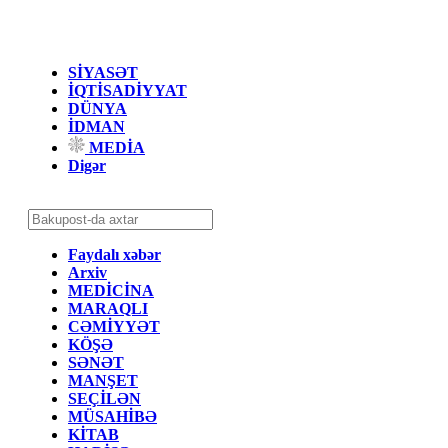
SİYASƏT
İQTİSADİYYAT
DÜNYA
İDMAN
MEDİA
Digər
Faydalı xəbər
Arxiv
MEDİCİNA
MARAQLI
CƏMİYYƏT
KÖŞƏ
SƏNƏT
MANŞET
SEÇİLƏN
MÜSAHİBƏ
KİTAB