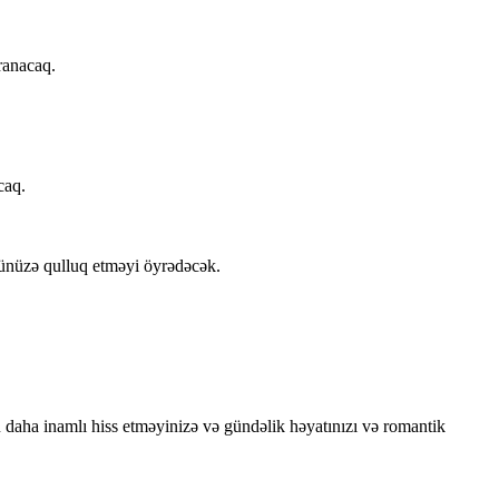
aranacaq.
caq.
özünüzə qulluq etməyi öyrədəcək.
zü daha inamlı hiss etməyinizə və gündəlik həyatınızı və romantik