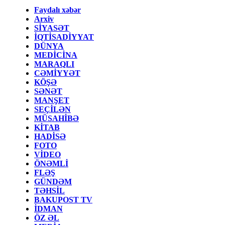
Faydalı xəbər
Arxiv
SİYASƏT
İQTİSADİYYAT
DÜNYA
MEDİCİNA
MARAQLI
CƏMİYYƏT
KÖŞƏ
SƏNƏT
MANŞET
SEÇİLƏN
MÜSAHİBƏ
KİTAB
HADİSƏ
FOTO
VİDEO
ÖNƏMLİ
FLƏŞ
GÜNDƏM
TƏHSİL
BAKUPOST TV
İDMAN
ÖZ ƏL