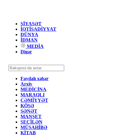
SİYASƏT
İQTİSADİYYAT
DÜNYA
İDMAN
MEDİA
Digər
Faydalı xəbər
Arxiv
MEDİCİNA
MARAQLI
CƏMİYYƏT
KÖŞƏ
SƏNƏT
MANŞET
SEÇİLƏN
MÜSAHİBƏ
KİTAB