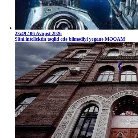
23:49 / 06 Avqust 2026
Süni intellektin təqlid edə bilmədiyi yeganə MƏQAM