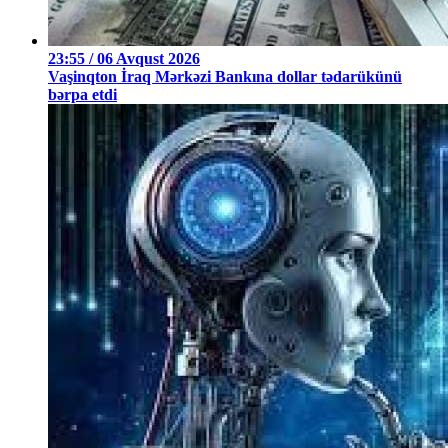
23:55 / 06 Avqust 2026
Vaşinqton İraq Mərkəzi Bankına dollar tədarükünü
bərpa etdi