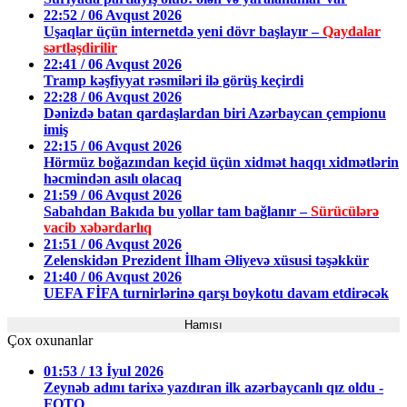
22:52 / 06 Avqust 2026
Uşaqlar üçün internetdə yeni dövr başlayır –
Qaydalar
sərtləşdirilir
22:41 / 06 Avqust 2026
Tramp kəşfiyyat rəsmiləri ilə görüş keçirdi
22:28 / 06 Avqust 2026
Dənizdə batan qardaşlardan biri Azərbaycan çempionu
imiş
22:15 / 06 Avqust 2026
Hörmüz boğazından keçid üçün xidmət haqqı xidmətlərin
həcmindən asılı olacaq
21:59 / 06 Avqust 2026
Sabahdan Bakıda bu yollar tam bağlanır –
Sürücülərə
vacib xəbərdarlıq
21:51 / 06 Avqust 2026
Zelenskidən Prezident İlham Əliyevə xüsusi təşəkkür
21:40 / 06 Avqust 2026
UEFA FİFA turnirlərinə qarşı boykotu davam etdirəcək
Hamısı
Çox oxunanlar
01:53 / 13 İyul 2026
Zeynəb adını tarixə yazdıran ilk azərbaycanlı qız oldu -
FOTO