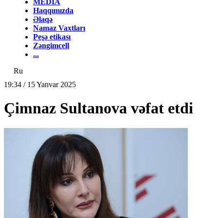
MEDİA
Haqqımızda
Əlaqə
Namaz Vaxtları
Peşə etikası
Zəngimcell
...
Ru
19:34 / 15 Yanvar 2025
Çimnaz Sultanova vəfat etdi