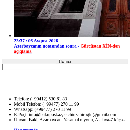
23:37 / 06 Avqust 2026
Azərbaycanın notasından sonra -
Gürcüstan XİN-dən
açıqlama
Hamısı
Telefon: (+99412) 530 61 83
Mobil Telefon: (+99477) 270 11 99
Whatsapp: (+99477) 270 11 99
E-Poçt:
info@bakupost.az
,
elchinzahiroglu@gmail.com
Ünvan: Baki, Azərbaycan. Yasamal rayonu, Alatava-7 küçəsi