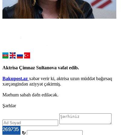
Aktrisa Çimnaz Sultanova vəfat edib.
Bakupost.az
xəbər verir ki, aktrisa uzun müddət bağırsaq
xərçəngindən əziyyət çəkirmiş.
Mərhum sabah dəfn ediləcək.
Şərhlər
↻