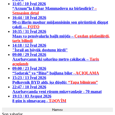
11:05 / 10 İyul 2026
“Arzum”la Etibar Məmmədovu nə birləşdirir?
–
Sensasion detal
16:44 / 18 İyul 2026
90-cı illərin məşhur müğənnisinin son görüntüsü diqqət
çəkdi —
FOTO
10:35 / 31 İyul 2026
Maaş və pensiyalarla bağlı müjdə –
Çoxdan gözlənilirdi,
tarix bilindi
14:18 / 12 İyul 2026
"İsrail ən böyük dostunu itirdi"
09:00 / 29 İyul 2026
Azərbaycanın iki şəhərinə metro çəkiləcək –
Tarix
açıqlandı
09:00 / 23 İyul 2026
“Sədərək” və “Binə” bağlana bilər
- AÇIQLAMA
15:23 / 13 İyul 2026
Polkovnik BYD aldı, işə düşdü:
“Tapa bilmirəm”
22:47 / 10 İyul 2026
Azərbaycanda yeni rüsum müəyyənləşir - 70 manat
19:13 / 03 Avqust 2026
8 gün iş olmayacaq -
TƏQVİM
Hamısı
Son xəbərlər