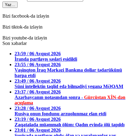
Yaz...
Bizi facebook-da izləyin
Bizi tiktok-da izləyin
Bizi youtube-da izləyin
Son xəbərlər
23:59 / 06 Avqust 2026
İranda partlayış səsləri eşidildi
23:55 / 06 Avqust 2026
Vaşinqton İraq Mərkəzi Bankına dollar tədarükünü
bərpa etdi
23:49 / 06 Avqust 2026
Süni intellektin təqlid edə bilmədiyi yeganə MƏQAM
23:37 / 06 Avqust 2026
Azərbaycanın notasından sonra -
Gürcüstan XİN-dən
açıqlama
23:28 / 06 Avqust 2026
Rusiya onun fondunu arzuolunmaz elan etdi
23:19 / 06 Avqust 2026
Zaqatalada müəmmalı ölüm: Qadın evində ölü tapıldı
23:01 / 06 Avqust 2026
Suriyada partlayış olub: ölən və yaralananlar var