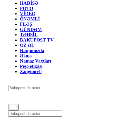
HADİSƏ
FOTO
VİDEO
ÖNƏMLİ
FLƏŞ
GÜNDƏM
TƏHSİL
BAKUPOST TV
ÖZ ƏL
Haqqımızda
Əlaqə
Namaz Vaxtları
Peşə etikası
Zəngimcell