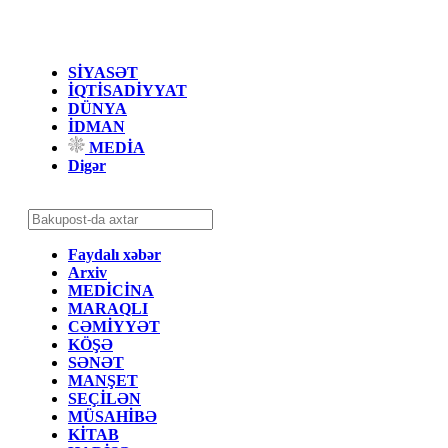
SİYASƏT
İQTİSADİYYAT
DÜNYA
İDMAN
MEDİA
Digər
Faydalı xəbər
Arxiv
MEDİCİNA
MARAQLI
CƏMİYYƏT
KÖŞƏ
SƏNƏT
MANŞET
SEÇİLƏN
MÜSAHİBƏ
KİTAB