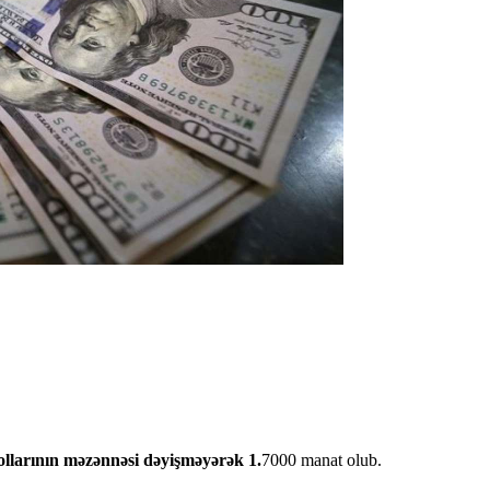
llarının məzənnəsi dəyişməyərək 1.
7000 manat olub.