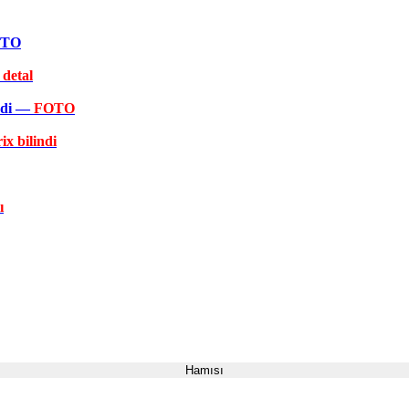
FOTO
 detal
əkdi —
FOTO
ix bilindi
ı
Hamısı