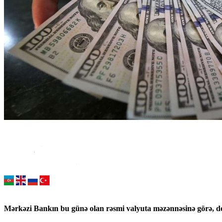
Mərkəzi Bankın bu günə olan rəsmi valyuta məzənnəsinə görə, do