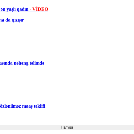
ən yaşlı qadın
- VİDEO
a da qızışır
tasında nəhəng təlimdə
zlənilməz maaş təklifi
Hamısı