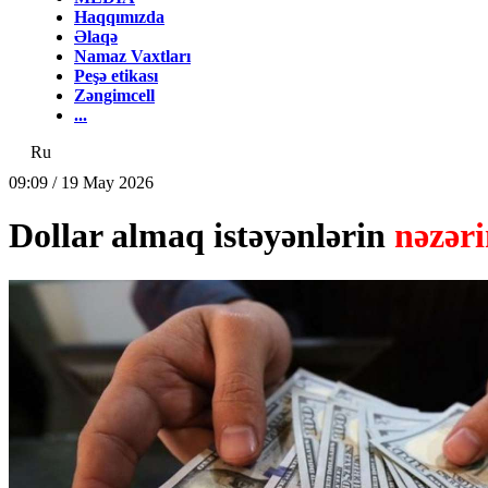
Haqqımızda
Əlaqə
Namaz Vaxtları
Peşə etikası
Zəngimcell
...
Ru
09:09 / 19 May 2026
Dollar almaq istəyənlərin
nəzər