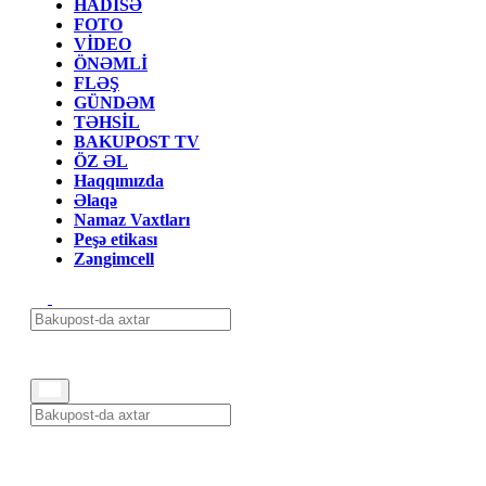
HADİSƏ
FOTO
VİDEO
ÖNƏMLİ
FLƏŞ
GÜNDƏM
TƏHSİL
BAKUPOST TV
ÖZ ƏL
Haqqımızda
Əlaqə
Namaz Vaxtları
Peşə etikası
Zəngimcell