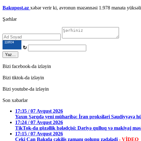
Bakupost.az
xəbər verir ki, avronun məzənnəsi 1.978 manata yüksəli
Şərhlər
↻
Yaz...
Bizi facebook-da izləyin
Bizi tiktok-da izləyin
Bizi youtube-da izləyin
Son xəbərlər
17:35 / 07 Avqust 2026
Yaxın Şərqdə yeni müharibə: İran proksiləri Səudiyyəyə h
17:24 / 07 Avqust 2026
TikTok-da gözəllik bələdçisi: Dəriyə qulluq və makiyaj məsl
17:15 / 07 Avqust 2026
Ceki Çan Bakıda çəkiliş zamanı qolunu zədələdi
- VİDEO