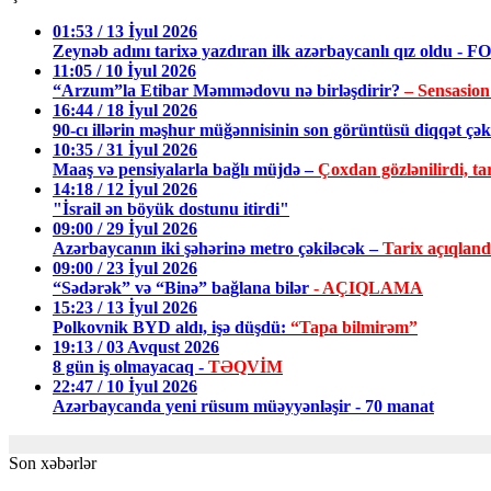
01:53 / 13 İyul 2026
Zeynəb adını tarixə yazdıran ilk azərbaycanlı qız oldu - 
11:05 / 10 İyul 2026
“Arzum”la Etibar Məmmədovu nə birləşdirir?
– Sensasion
16:44 / 18 İyul 2026
90-cı illərin məşhur müğənnisinin son görüntüsü diqqət ç
10:35 / 31 İyul 2026
Maaş və pensiyalarla bağlı müjdə –
Çoxdan gözlənilirdi, tar
14:18 / 12 İyul 2026
"İsrail ən böyük dostunu itirdi"
09:00 / 29 İyul 2026
Azərbaycanın iki şəhərinə metro çəkiləcək –
Tarix açıqland
09:00 / 23 İyul 2026
“Sədərək” və “Binə” bağlana bilər
- AÇIQLAMA
15:23 / 13 İyul 2026
Polkovnik BYD aldı, işə düşdü:
“Tapa bilmirəm”
19:13 / 03 Avqust 2026
8 gün iş olmayacaq -
TƏQVİM
22:47 / 10 İyul 2026
Azərbaycanda yeni rüsum müəyyənləşir - 70 manat
Son xəbərlər