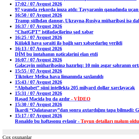
17:02 / 07 Avqust 2026
97 yaşında rekorda imza atdı: Təyyarənin qanadında uçan 
16:50 / 07 Avqust 2026
Tramp sülhdən danışır, Ukrayna-Rusiya müharibəsi isə dah
16:37 / 07 Avqust 2026
“ChatGPT” istifadəçilərinə şad xəbər
16:25 / 07 Avqust 2026
Küləkli hava şəraiti ilə bağlı sarı xəbərdarlıq verildi
16:13 / 07 Avqust 2026
DİM bu imtahanın nəticələrini elan etdi
16:07 / 07 Avqust 2026
Gələcəyin müharibəsinə hazırlıq: 10 min əsgər səhranın or
15:55 / 07 Avqust 2026
Tiktoker Melisa hava limanında saxlanıldı
15:43 / 07 Avqust 2026
“Alphabet” süni intellektə 205 milyard dollar xərcləyəcək
15:31 / 07 Avqust 2026
Rəşad Məcidə bu da azdır
- VİDEO
15:30 / 07 Avqust 2026
İkardi “Qalatasaray”dan sonra axtardığını tapa bilmədi: Gö
15:17 / 07 Avqust 2026
Ronaldo bu həftəsonu evlənir -
Toyun detalları məlum oldu
Çox oxunanlar