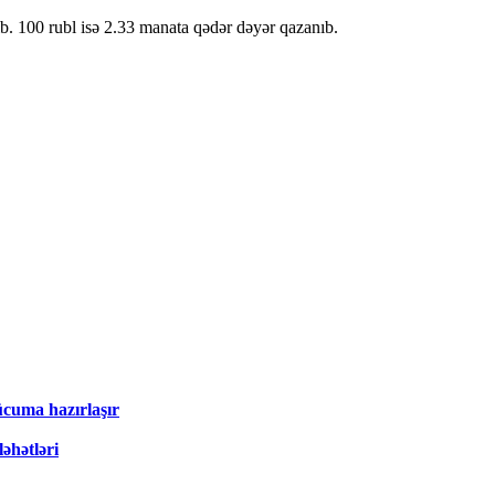
b. 100 rubl isə 2.33 manata qədər dəyər qazanıb.
ücuma hazırlaşır
əhətləri