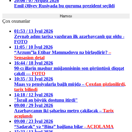
20:06 / 07 Avqust 2026
Emil Əliyev Rusiyada bu quruma prezident seçildi
Hamısı
Çox oxunanlar
01:53 / 13 İyul 2026
Zeynəb adını tarixə yazdıran ilk azərbaycanlı qız oldu -
FOTO
11:05 / 10 İyul 2026
“Arzum”la Etibar Məmmədovu nə birləşdirir?
–
Sensasion detal
16:44 / 18 İyul 2026
90-cı illərin məşhur müğənnisinin son görüntüsü diqqət
çəkdi —
FOTO
10:35 / 31 İyul 2026
Maaş və pensiyalarla bağlı müjdə –
Çoxdan gözlənilirdi,
tarix bilindi
14:18 / 12 İyul 2026
"İsrail ən böyük dostunu itirdi"
09:00 / 29 İyul 2026
Azərbaycanın iki şəhərinə metro çəkiləcək –
Tarix
açıqlandı
09:00 / 23 İyul 2026
“Sədərək” və “Binə” bağlana bilər
- AÇIQLAMA
15:23 / 13 İyul 2026