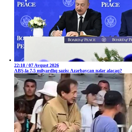
22:18 / 07 Avqust 2026
ABŞ-la 7,5 milyardlıq saziş: Azərbaycan nələr alacaq?