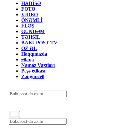
HADİSƏ
FOTO
VİDEO
ÖNƏMLİ
FLƏŞ
GÜNDƏM
TƏHSİL
BAKUPOST TV
ÖZ ƏL
Haqqımızda
Əlaqə
Namaz Vaxtları
Peşə etikası
Zəngimcell