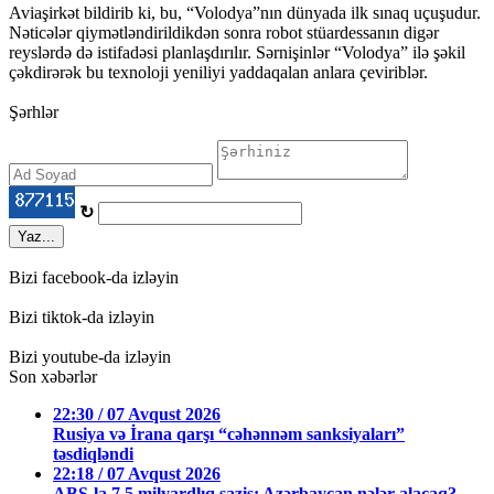
Aviaşirkət bildirib ki, bu, “Volodya”nın dünyada ilk sınaq uçuşudur.
Nəticələr qiymətləndirildikdən sonra robot stüardessanın digər
reyslərdə də istifadəsi planlaşdırılır. Sərnişinlər “Volodya” ilə şəkil
çəkdirərək bu texnoloji yeniliyi yaddaqalan anlara çeviriblər.
Şərhlər
↻
Yaz...
Bizi facebook-da izləyin
Bizi tiktok-da izləyin
Bizi youtube-da izləyin
Son xəbərlər
22:30 / 07 Avqust 2026
Rusiya və İrana qarşı “cəhənnəm sanksiyaları”
təsdiqləndi
22:18 / 07 Avqust 2026
ABŞ-la 7,5 milyardlıq saziş: Azərbaycan nələr alacaq?