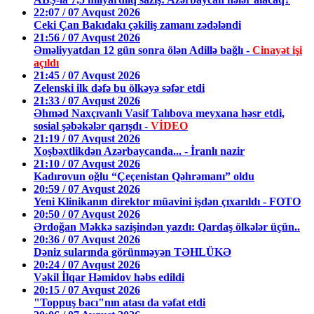
22:07 / 07 Avqust 2026
Ceki Çan Bakıdakı çəkiliş zamanı zədələndi
21:56 / 07 Avqust 2026
Əməliyyatdan 12 gün sonra ölən Adillə bağlı -
Cinayət işi
açıldı
21:45 / 07 Avqust 2026
Zelenski ilk dəfə bu ölkəyə səfər etdi
21:33 / 07 Avqust 2026
Əhməd Naxçıvanlı Vasif Talıbova meyxana həsr etdi,
sosial şəbəkələr qarışdı -
VİDEO
21:19 / 07 Avqust 2026
Xoşbəxtlikdən Azərbaycanda... - İranlı nazir
21:10 / 07 Avqust 2026
Kadırovun oğlu “Çeçenistan Qəhrəmanı” oldu
20:59 / 07 Avqust 2026
Yeni Klinikanın direktor müavini işdən çıxarıldı - FOTO
20:50 / 07 Avqust 2026
Ərdoğan Məkkə sazişindən yazdı: Qardaş ölkələr üçün..
20:36 / 07 Avqust 2026
Dəniz sularında görünməyən TƏHLÜKƏ
20:24 / 07 Avqust 2026
Vəkil İlqar Həmidov həbs edildi
20:15 / 07 Avqust 2026
"Toppuş bacı"nın atası da vəfat etdi