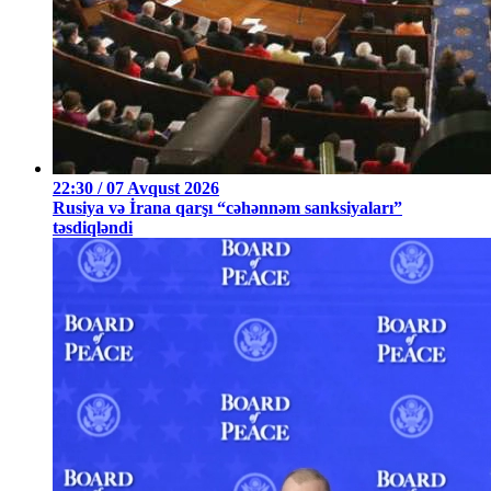
22:30 / 07 Avqust 2026
Rusiya və İrana qarşı “cəhənnəm sanksiyaları”
təsdiqləndi