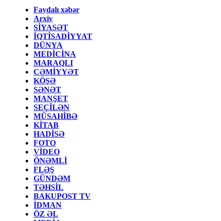
Faydalı xəbər
Arxiv
SİYASƏT
İQTİSADİYYAT
DÜNYA
MEDİCİNA
MARAQLI
CƏMİYYƏT
KÖŞƏ
SƏNƏT
MANŞET
SEÇİLƏN
MÜSAHİBƏ
KİTAB
HADİSƏ
FOTO
VİDEO
ÖNƏMLİ
FLƏŞ
GÜNDƏM
TƏHSİL
BAKUPOST TV
İDMAN
ÖZ ƏL