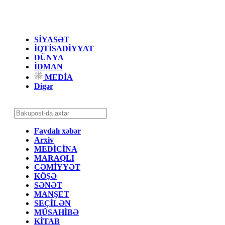
SİYASƏT
İQTİSADİYYAT
DÜNYA
İDMAN
MEDİA
Digər
Faydalı xəbər
Arxiv
MEDİCİNA
MARAQLI
CƏMİYYƏT
KÖŞƏ
SƏNƏT
MANŞET
SEÇİLƏN
MÜSAHİBƏ
KİTAB