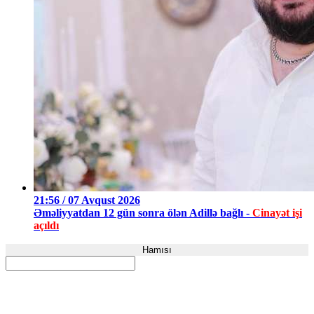
21:56 / 07 Avqust 2026
Əməliyyatdan 12 gün sonra ölən Adillə bağlı -
Cinayət işi
açıldı
Hamısı