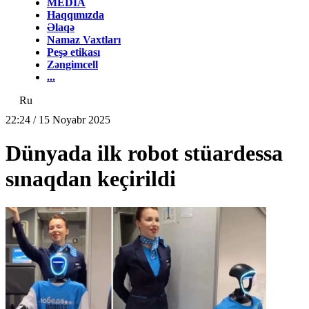
MEDİA
Haqqımızda
Əlaqə
Namaz Vaxtları
Peşə etikası
Zəngimcell
...
Ru
22:24 / 15 Noyabr 2025
Dünyada ilk robot stüardessa
sınaqdan keçirildi