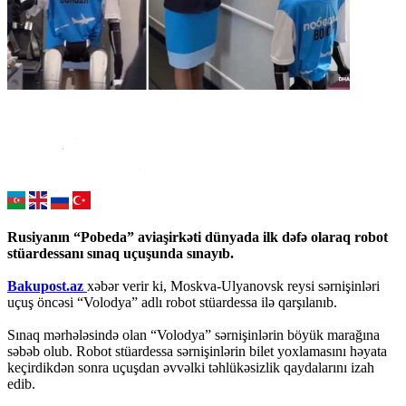
Rusiyanın “Pobeda” aviaşirkəti dünyada ilk dəfə olaraq robot
stüardessanı sınaq uçuşunda sınayıb.
Bakupost.az
xəbər verir ki, Moskva-Ulyanovsk reysi sərnişinləri
uçuş öncəsi “Volodya” adlı robot stüardessa ilə qarşılanıb.
Sınaq mərhələsində olan “Volodya” sərnişinlərin böyük marağına
səbəb olub. Robot stüardessa sərnişinlərin bilet yoxlamasını həyata
keçirdikdən sonra uçuşdan əvvəlki təhlükəsizlik qaydalarını izah
edib.