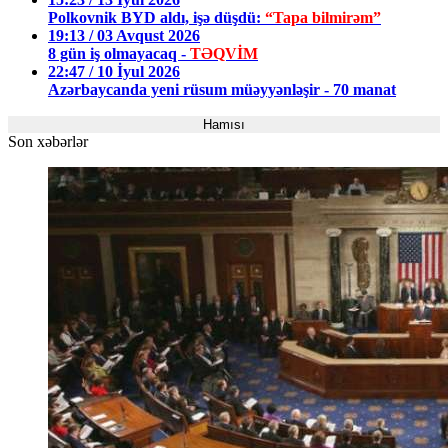
Polkovnik BYD aldı, işə düşdü:
“Tapa bilmirəm”
19:13 / 03 Avqust 2026
8 gün iş olmayacaq -
TƏQVİM
22:47 / 10 İyul 2026
Azərbaycanda yeni rüsum müəyyənləşir - 70 manat
Hamısı
Son xəbərlər