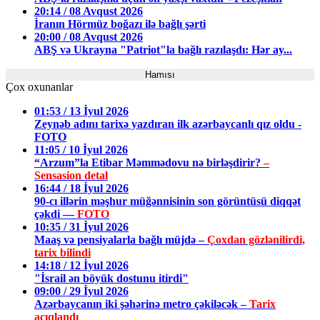
20:14 / 08 Avqust 2026
İranın Hörmüz boğazı ilə bağlı şərti
20:00 / 08 Avqust 2026
ABŞ və Ukrayna "Patriot"la bağlı razılaşdı: Hər ay...
Hamısı
Çox oxunanlar
01:53 / 13 İyul 2026
Zeynəb adını tarixə yazdıran ilk azərbaycanlı qız oldu -
FOTO
11:05 / 10 İyul 2026
“Arzum”la Etibar Məmmədovu nə birləşdirir?
–
Sensasion detal
16:44 / 18 İyul 2026
90-cı illərin məşhur müğənnisinin son görüntüsü diqqət
çəkdi —
FOTO
10:35 / 31 İyul 2026
Maaş və pensiyalarla bağlı müjdə –
Çoxdan gözlənilirdi,
tarix bilindi
14:18 / 12 İyul 2026
"İsrail ən böyük dostunu itirdi"
09:00 / 29 İyul 2026
Azərbaycanın iki şəhərinə metro çəkiləcək –
Tarix
açıqlandı