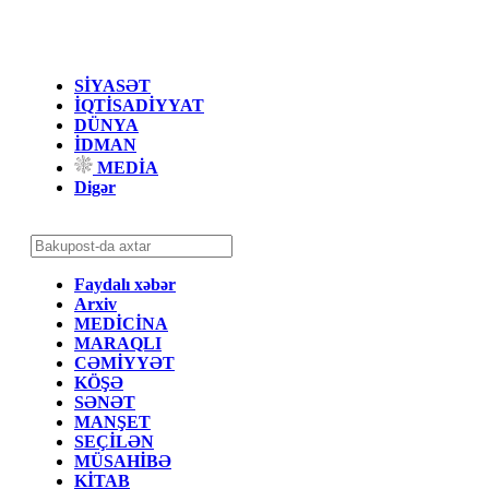
SİYASƏT
İQTİSADİYYAT
DÜNYA
İDMAN
MEDİA
Digər
Faydalı xəbər
Arxiv
MEDİCİNA
MARAQLI
CƏMİYYƏT
KÖŞƏ
SƏNƏT
MANŞET
SEÇİLƏN
MÜSAHİBƏ
KİTAB