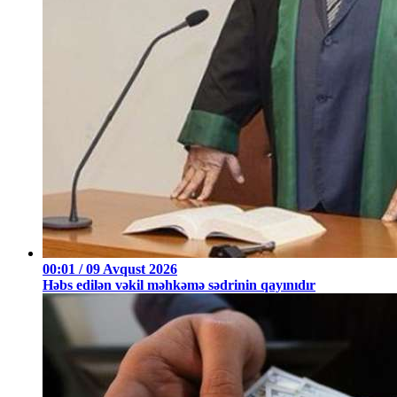
00:01 / 09 Avqust 2026
Həbs edilən vəkil məhkəmə sədrinin qayınıdır