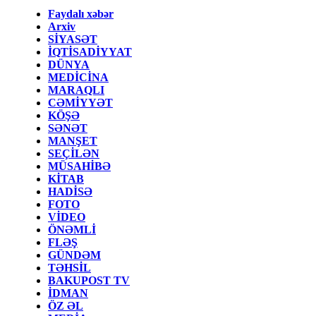
Faydalı xəbər
Arxiv
SİYASƏT
İQTİSADİYYAT
DÜNYA
MEDİCİNA
MARAQLI
CƏMİYYƏT
KÖŞƏ
SƏNƏT
MANŞET
SEÇİLƏN
MÜSAHİBƏ
KİTAB
HADİSƏ
FOTO
VİDEO
ÖNƏMLİ
FLƏŞ
GÜNDƏM
TƏHSİL
BAKUPOST TV
İDMAN
ÖZ ƏL