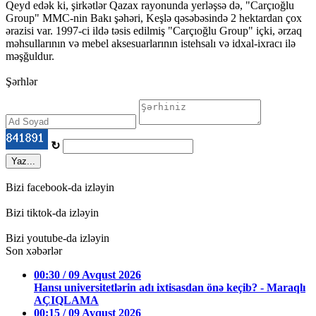
Qeyd edək ki, şirkətlər Qazax rayonunda yerləşsə də, "Carçıoğlu
Group" MMC-nin Bakı şəhəri, Keşlə qəsəbəsində 2 hektardan çox
ərazisi var. 1997-ci ildə təsis edilmiş "Carçıoğlu Group" içki, ərzaq
məhsullarının və mebel aksesuarlarının istehsalı və idxal-ixracı ilə
məşğuldur.
Şərhlər
↻
Yaz...
Bizi facebook-da izləyin
Bizi tiktok-da izləyin
Bizi youtube-da izləyin
Son xəbərlər
00:30 / 09 Avqust 2026
Hansı universitetlərin adı ixtisasdan önə keçib? - Maraqlı
AÇIQLAMA
00:15 / 09 Avqust 2026