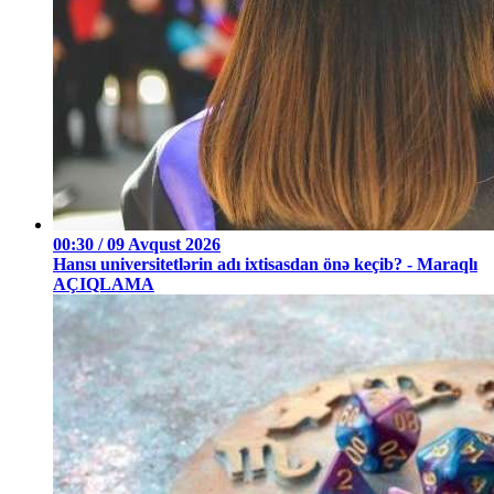
00:30 / 09 Avqust 2026
Hansı universitetlərin adı ixtisasdan önə keçib? - Maraqlı
AÇIQLAMA