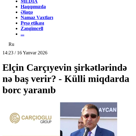
MEDİA
Haqqımızda
Əlaqə
Namaz Vaxtları
Peşə etikası
Zəngimcell
...
Ru
14:23 / 16 Yanvar 2026
Elçin Carçıyevin şirkətlərində
nə baş verir? - Külli miqdarda
borc yaranıb