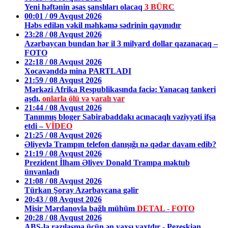
Yeni həftənin əsas şanslıları olacaq
3 BÜRC
00:01 / 09 Avqust 2026
Həbs edilən vəkil məhkəmə sədrinin qayınıdır
23:28 / 08 Avqust 2026
Azərbaycan bundan hər il 3 milyard dollar qazanacaq –
FOTO
22:18 / 08 Avqust 2026
Xocavənddə mina PARTLADI
21:59 / 08 Avqust 2026
Mərkəzi Afrika Respublikasında faciə: Yanacaq tankeri
aşdı,
onlarla ölü və yaralı var
21:44 / 08 Avqust 2026
Tanınmış bloger Sabirabaddakı acınacaqlı vəziyyəti ifşa
etdi –
VİDEO
21:25 / 08 Avqust 2026
Əliyevlə Trampın telefon danışığı nə qədər davam edib?
21:19 / 08 Avqust 2026
Prezident İlham Əliyev Donald Trampa məktub
ünvanladı
21:08 / 08 Avqust 2026
Türkan Şoray Azərbaycana gəlir
20:43 / 08 Avqust 2026
Misir Mərdanovla bağlı mühüm
DETAL - FOTO
20:28 / 08 Avqust 2026
ABŞ-la razılaşma üçün ən yaxşı vaxtdır - Pezeşkian