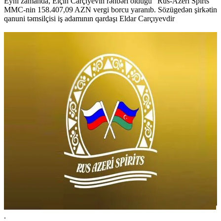
Eyni zamanda, Elçin Carçıyevin rəhbəri olduğu "Rus-Azeri Spirts"
MMC-nin 158.407,09 AZN vergi borcu yaranıb. Sözügedən şirkətin
qanuni təmsilçisi iş adamının qardaşı Eldar Carçıyevdir
.