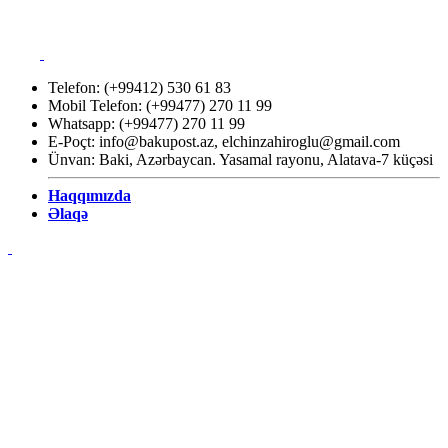
Telefon: (+99412) 530 61 83
Mobil Telefon: (+99477) 270 11 99
Whatsapp: (+99477) 270 11 99
E-Poçt:
info@bakupost.az
,
elchinzahiroglu@gmail.com
Ünvan: Baki, Azərbaycan. Yasamal rayonu, Alatava-7 küçəsi
Haqqımızda
Əlaqə