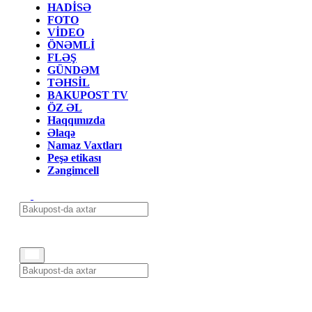
HADİSƏ
FOTO
VİDEO
ÖNƏMLİ
FLƏŞ
GÜNDƏM
TƏHSİL
BAKUPOST TV
ÖZ ƏL
Haqqımızda
Əlaqə
Namaz Vaxtları
Peşə etikası
Zəngimcell