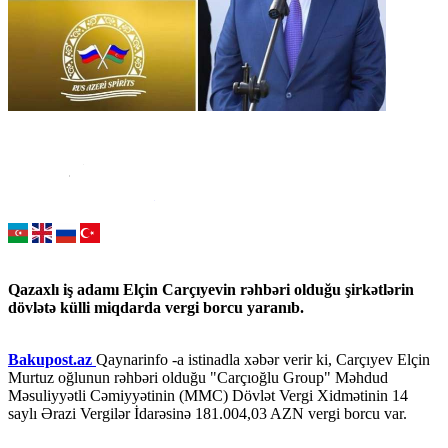
Qazaxlı iş adamı Elçin Carçıyevin rəhbəri olduğu şirkətlərin
dövlətə külli miqdarda vergi borcu yaranıb.
Bakupost.az
Qaynarinfo -a istinadla xəbər verir ki, Carçıyev Elçin
Murtuz oğlunun rəhbəri olduğu "Carçıoğlu Group" Məhdud
Məsuliyyətli Cəmiyyətinin (MMC) Dövlət Vergi Xidmətinin 14
saylı Ərazi Vergilər İdarəsinə 181.004,03 AZN vergi borcu var.