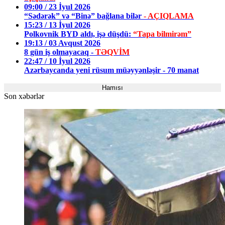
09:00 / 23 İyul 2026
“Sədərək” və “Binə” bağlana bilər
- AÇIQLAMA
15:23 / 13 İyul 2026
Polkovnik BYD aldı, işə düşdü:
“Tapa bilmirəm”
19:13 / 03 Avqust 2026
8 gün iş olmayacaq -
TƏQVİM
22:47 / 10 İyul 2026
Azərbaycanda yeni rüsum müəyyənləşir - 70 manat
Hamısı
Son xəbərlər