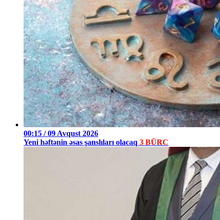
00:15 / 09 Avqust 2026
Yeni həftənin əsas şanslıları olacaq
3 BÜRC