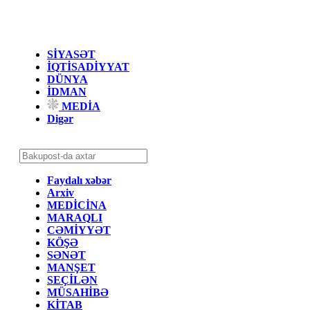
SİYASƏT
İQTİSADİYYAT
DÜNYA
İDMAN
MEDİA
Digər
Faydalı xəbər
Arxiv
MEDİCİNA
MARAQLI
CƏMİYYƏT
KÖŞƏ
SƏNƏT
MANŞET
SEÇİLƏN
MÜSAHİBƏ
KİTAB