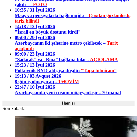
çəkdi —
FOTO
10:35 / 31 İyul 2026
Maaş və pensiyalarla bağlı müjdə –
Çoxdan gözlənilirdi,
tarix bilindi
14:18 / 12 İyul 2026
"İsrail ən böyük dostunu itirdi"
09:00 / 29 İyul 2026
Azərbaycanın iki şəhərinə metro çəkiləcək –
Tarix
açıqlandı
09:00 / 23 İyul 2026
“Sədərək” və “Binə” bağlana bilər
- AÇIQLAMA
15:23 / 13 İyul 2026
Polkovnik BYD aldı, işə düşdü:
“Tapa bilmirəm”
19:13 / 03 Avqust 2026
8 gün iş olmayacaq -
TƏQVİM
22:47 / 10 İyul 2026
Azərbaycanda yeni rüsum müəyyənləşir - 70 manat
Hamısı
Son xəbərlər