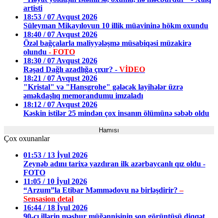
artisti
18:53 / 07 Avqust 2026
Süleyman Mikayılovun 10 illik müavininə hökm oxundu
18:40 / 07 Avqust 2026
Özəl bağçalarla maliyyələşmə müsabiqəsi müzakirə
olundu
- FOTO
18:30 / 07 Avqust 2026
Rəşad Dağlı azadlığa çıxır? -
VİDEO
18:21 / 07 Avqust 2026
"Kristal" və "Hansgrohe" gələcək layihələr üzrə
əməkdaşlıq memorandumu imzaladı
18:12 / 07 Avqust 2026
Kəskin istilər 25 mindən çox insanın ölümünə səbəb oldu
Hamısı
Çox oxunanlar
01:53 / 13 İyul 2026
Zeynəb adını tarixə yazdıran ilk azərbaycanlı qız oldu -
FOTO
11:05 / 10 İyul 2026
“Arzum”la Etibar Məmmədovu nə birləşdirir?
–
Sensasion detal
16:44 / 18 İyul 2026
90-cı illərin məşhur müğənnisinin son görüntüsü diqqət