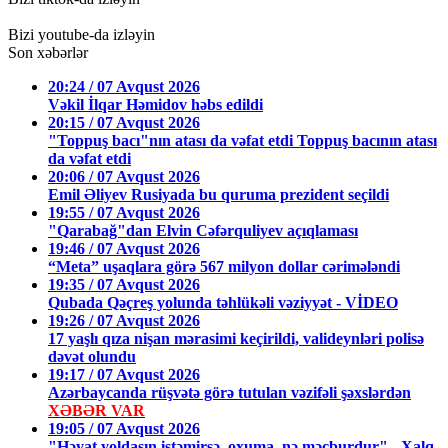
Bizi youtube-da izləyin
Son xəbərlər
20:24 / 07 Avqust 2026
Vəkil İlqar Həmidov həbs edildi
20:15 / 07 Avqust 2026
"Toppuş bacı"nın atası da vəfat etdi Toppuş bacının atası
da vəfat etdi
20:06 / 07 Avqust 2026
Emil Əliyev Rusiyada bu quruma prezident seçildi
19:55 / 07 Avqust 2026
"Qarabağ"dan Elvin Cəfərquliyev açıqlaması
19:46 / 07 Avqust 2026
“Meta” uşaqlara görə 567 milyon dollar cərimələndi
19:35 / 07 Avqust 2026
Qubada Qəçreş yolunda təhlükəli vəziyyət - VİDEO
19:26 / 07 Avqust 2026
17 yaşlı qıza nişan mərasimi keçirildi, valideynləri polisə
dəvət olundu
19:17 / 07 Avqust 2026
Azərbaycanda rüşvətə görə tutulan vəzifəli şəxslərdən
XƏBƏR VAR
19:05 / 07 Avqust 2026
"Həyat yoldaşın istəmirsə, oxuma, nə məcburdur" - Xalq