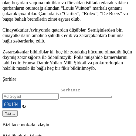
olar, boş olan vaqona miniblər və fürsətdən istifadə edərək sakitcə
qurbanların oturacağı altından “Louis Vuitton” markalı çantanı
çəkərək çıxarıblar. Çantada isə “Cartier”, “Rolex”, “De Beers” və
başqa bahalı brendlərin zinət əşyası olub.
Cinayətkarlar Avinyonda qatardan düşüblər. Sərnişinlərdən biri
cinayətkarların əməlinə şahidlik edib və zərərçəkənlərə bununla
bağlı xəbərdarlıq edib.
Zərərçəkənlər bildiriblər ki, heç bir zorakılıq hücumu olmadığı üçün
dəymiş zərər sığorta ilə ödənilməyib. Polis müşahidə kameralarını
təhlil edir. Fransa Dəmir Yolları Milli Şirkəti və prokurorluqdan
hələlik məsələ ilə bağlı heç bir fikir bildirilməyib.
Şərhlər
↻
Yaz...
Bizi facebook-da izləyin
Bizi tiktok-da izləyin