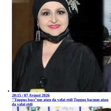
20:15 / 07 Avqust 2026
"Toppuş bacı"nın atası da vəfat etdi Toppuş bacının atası
da vəfat etdi