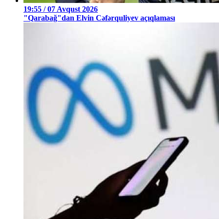
19:55 / 07 Avqust 2026
"Qarabağ"dan Elvin Cəfərquliyev açıqlaması