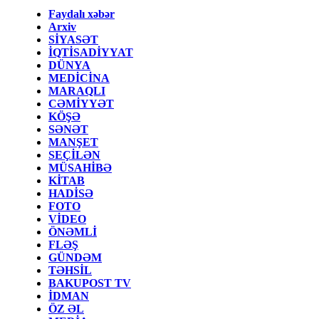
Faydalı xəbər
Arxiv
SİYASƏT
İQTİSADİYYAT
DÜNYA
MEDİCİNA
MARAQLI
CƏMİYYƏT
KÖŞƏ
SƏNƏT
MANŞET
SEÇİLƏN
MÜSAHİBƏ
KİTAB
HADİSƏ
FOTO
VİDEO
ÖNƏMLİ
FLƏŞ
GÜNDƏM
TƏHSİL
BAKUPOST TV
İDMAN
ÖZ ƏL