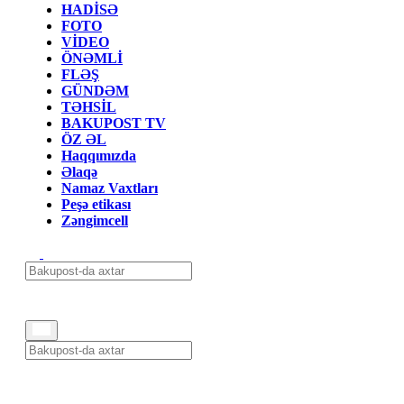
HADİSƏ
FOTO
VİDEO
ÖNƏMLİ
FLƏŞ
GÜNDƏM
TƏHSİL
BAKUPOST TV
ÖZ ƏL
Haqqımızda
Əlaqə
Namaz Vaxtları
Peşə etikası
Zəngimcell