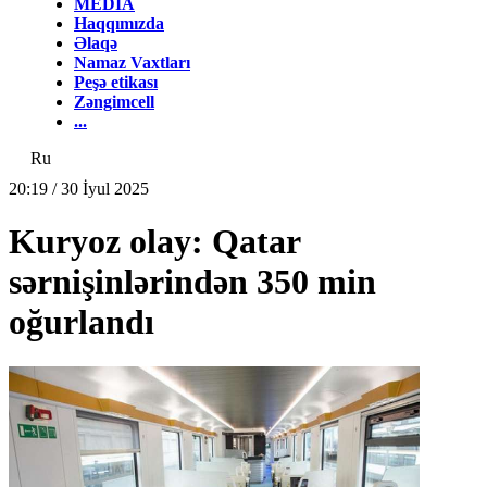
MEDİA
Haqqımızda
Əlaqə
Namaz Vaxtları
Peşə etikası
Zəngimcell
...
Ru
20:19 / 30 İyul 2025
Kuryoz olay: Qatar
sərnişinlərindən 350 min
oğurlandı