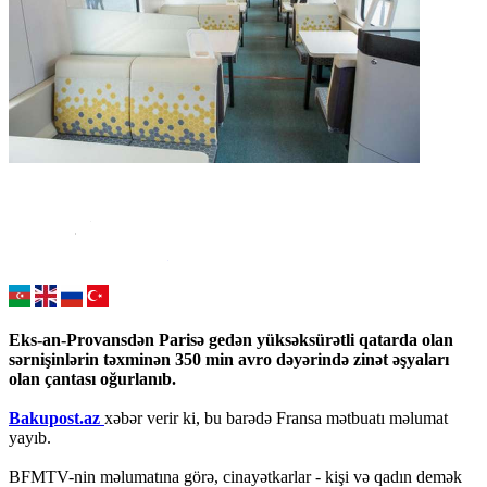
Eks-an-Provansdən Parisə gedən yüksəksürətli qatarda olan
sərnişinlərin təxminən 350 min avro dəyərində zinət əşyaları
olan çantası oğurlanıb.
Bakupost.az
xəbər verir ki, bu barədə Fransa mətbuatı məlumat
yayıb.
BFMTV-nin məlumatına görə, cinayətkarlar - kişi və qadın demək