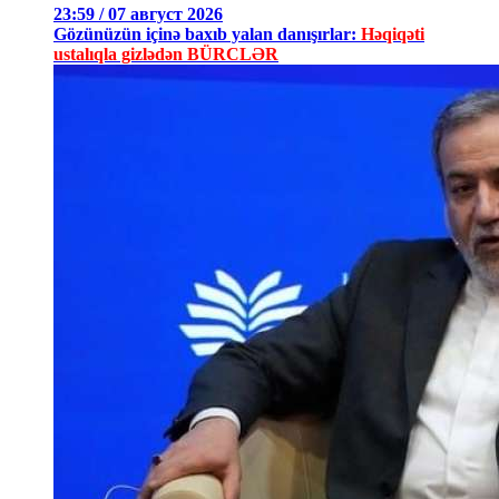
23:59 / 07 август 2026
Gözünüzün içinə baxıb yalan danışırlar:
Həqiqəti
ustalıqla gizlədən BÜRCLƏR