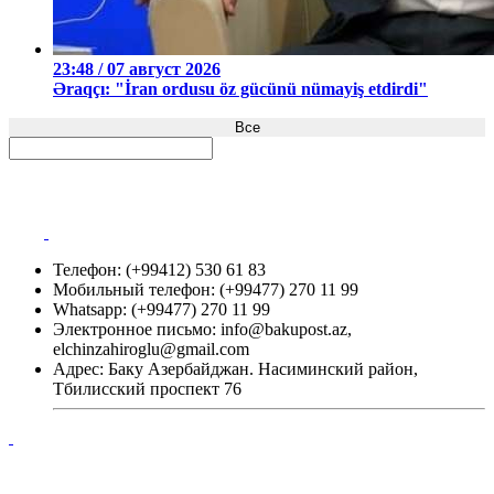
23:48 / 07 август 2026
Əraqçı: "İran ordusu öz gücünü nümayiş etdirdi"
Все
Телефон: (+99412) 530 61 83
Мобильный телефон: (+99477) 270 11 99
Whatsapp: (+99477) 270 11 99
Электронное письмо:
info@bakupost.az
,
elchinzahiroglu@gmail.com
Адрес: Баку Азербайджан. Насиминский район,
Тбилисский проспект 76