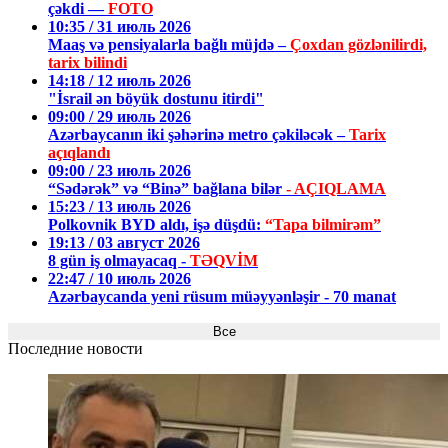
çəkdi —
FOTO
10:35 / 31 июль 2026
Maaş və pensiyalarla bağlı müjdə –
Çoxdan gözlənilirdi,
tarix bilindi
14:18 / 12 июль 2026
"İsrail ən böyük dostunu itirdi"
09:00 / 29 июль 2026
Azərbaycanın iki şəhərinə metro çəkiləcək –
Tarix
açıqlandı
09:00 / 23 июль 2026
“Sədərək” və “Binə” bağlana bilər
- AÇIQLAMA
15:23 / 13 июль 2026
Polkovnik BYD aldı, işə düşdü:
“Tapa bilmirəm”
19:13 / 03 август 2026
8 gün iş olmayacaq -
TƏQVİM
22:47 / 10 июль 2026
Azərbaycanda yeni rüsum müəyyənləşir - 70 manat
Все
Последние новости