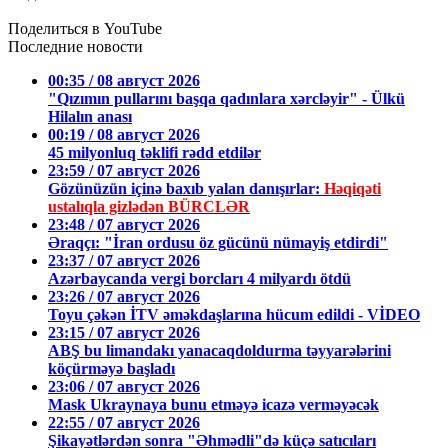
Поделиться в YouTube
Последние новости
00:35 / 08 август 2026
"Qızımın pullarını başqa qadınlara xərcləyir" - Ülkü
Hilalın anası
00:19 / 08 август 2026
45 milyonluq təklifi rədd etdilər
23:59 / 07 август 2026
Gözünüzün içinə baxıb yalan danışırlar:
Həqiqəti
ustalıqla gizlədən BÜRCLƏR
23:48 / 07 август 2026
Əraqçı: "İran ordusu öz gücünü nümayiş etdirdi"
23:37 / 07 август 2026
Azərbaycanda vergi borcları 4 milyardı ötdü
23:26 / 07 август 2026
Toyu çəkən İTV əməkdaşlarına hücum edildi - VİDEO
23:15 / 07 август 2026
ABŞ bu limandakı yanacaqdoldurma təyyarələrini
köçürməyə başladı
23:06 / 07 август 2026
Mask Ukraynaya bunu etməyə icazə verməyəcək
22:55 / 07 август 2026
Şikayətlərdən sonra "Əhmədli"də küçə satıcıları