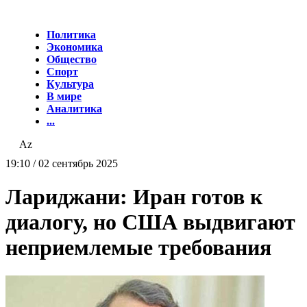
Политика
Экономика
Общество
Спорт
Культура
В мире
Аналитика
...
Az
19:10 / 02 сентябрь 2025
Лариджани: Иран готов к
диалогу, но США выдвигают
неприемлемые требования