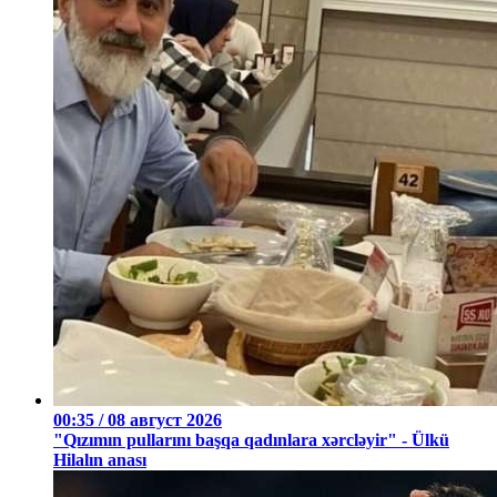
00:35 / 08 август 2026
"Qızımın pullarını başqa qadınlara xərcləyir" - Ülkü
Hilalın anası