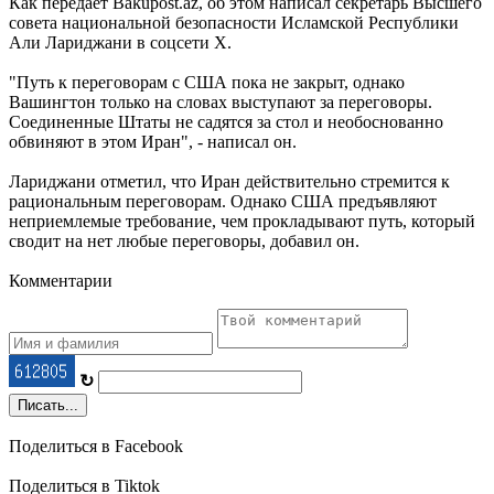
Как передает Bakupost.az, об этом написал секретарь Высшего
совета национальной безопасности Исламской Республики
Али Лариджани в соцсети Х.
"Путь к переговорам с США пока не закрыт, однако
Вашингтон только на словах выступают за переговоры.
Соединенные Штаты не садятся за стол и необоснованно
обвиняют в этом Иран", - написал он.
Лариджани отметил, что Иран действительно стремится к
рациональным переговорам. Однако США предъявляют
неприемлемые требование, чем прокладывают путь, который
сводит на нет любые переговоры, добавил он.
Комментарии
↻
Писать...
Поделиться в Facebook
Поделиться в Tiktok