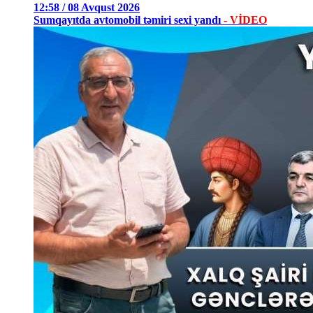
12:58 / 08 Avqust 2026
Sumqayıtda avtomobil təmiri sexi yandı
- VİDEO