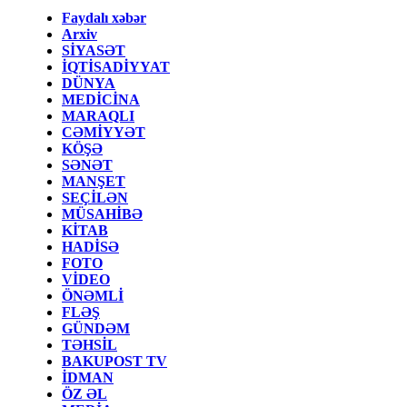
Faydalı xəbər
Arxiv
SİYASƏT
İQTİSADİYYAT
DÜNYA
MEDİCİNA
MARAQLI
CƏMİYYƏT
KÖŞƏ
SƏNƏT
MANŞET
SEÇİLƏN
MÜSAHİBƏ
KİTAB
HADİSƏ
FOTO
VİDEO
ÖNƏMLİ
FLƏŞ
GÜNDƏM
TƏHSİL
BAKUPOST TV
İDMAN
ÖZ ƏL