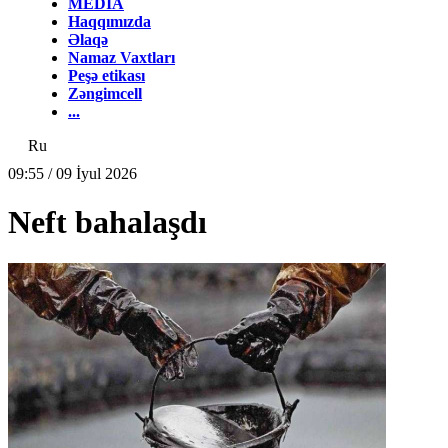
MEDİA
Haqqımızda
Əlaqə
Namaz Vaxtları
Peşə etikası
Zəngimcell
...
Ru
09:55 / 09 İyul 2026
Neft bahalaşdı