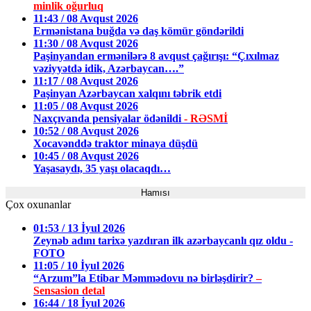
minlik oğurluq
11:43 / 08 Avqust 2026
Ermənistana buğda və daş kömür göndərildi
11:30 / 08 Avqust 2026
Paşinyandan ermənilərə 8 avqust çağırışı: “Çıxılmaz
vəziyyətdə idik, Azərbaycan….”
11:17 / 08 Avqust 2026
Paşinyan Azərbaycan xalqını təbrik etdi
11:05 / 08 Avqust 2026
Naxçıvanda pensiyalar ödənildi
- RƏSMİ
10:52 / 08 Avqust 2026
Xocavənddə traktor minaya düşdü
10:45 / 08 Avqust 2026
Yaşasaydı, 35 yaşı olacaqdı…
Hamısı
Çox oxunanlar
01:53 / 13 İyul 2026
Zeynəb adını tarixə yazdıran ilk azərbaycanlı qız oldu -
FOTO
11:05 / 10 İyul 2026
“Arzum”la Etibar Məmmədovu nə birləşdirir?
–
Sensasion detal
16:44 / 18 İyul 2026