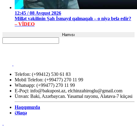
12:45 / 08 Avqust 2026
Millət vəkilinin Şah İsmayıl qalmaqalı – o niyə belə edir?
– VİDEO
Hamısı
Telefon: (+99412) 530 61 83
Mobil Telefon: (+99477) 270 11 99
Whatsapp: (+99477) 270 11 99
E-Poçt:
info@bakupost.az
,
elchinzahiroglu@gmail.com
Ünvan: Baki, Azərbaycan. Yasamal rayonu, Alatava-7 küçəsi
Haqqımızda
Əlaqə