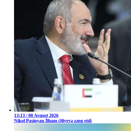
13:13 / 08 Avqust 2026
Nikol Paşinyan İlham Əliyevə zəng etdi