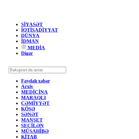
SİYASƏT
İQTİSADİYYAT
DÜNYA
İDMAN
MEDİA
Digər
Faydalı xəbər
Arxiv
MEDİCİNA
MARAQLI
CƏMİYYƏT
KÖŞƏ
SƏNƏT
MANŞET
SEÇİLƏN
MÜSAHİBƏ
KİTAB