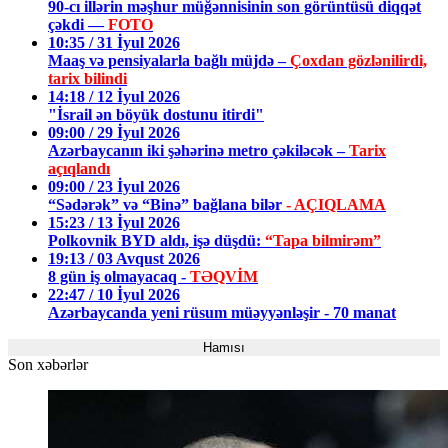
90-cı illərin məşhur müğənnisinin son görüntüsü diqqət
çəkdi —
FOTO
10:35 / 31 İyul 2026
Maaş və pensiyalarla bağlı müjdə –
Çoxdan gözlənilirdi,
tarix bilindi
14:18 / 12 İyul 2026
"İsrail ən böyük dostunu itirdi"
09:00 / 29 İyul 2026
Azərbaycanın iki şəhərinə metro çəkiləcək –
Tarix
açıqlandı
09:00 / 23 İyul 2026
“Sədərək” və “Binə” bağlana bilər
- AÇIQLAMA
15:23 / 13 İyul 2026
Polkovnik BYD aldı, işə düşdü:
“Tapa bilmirəm”
19:13 / 03 Avqust 2026
8 gün iş olmayacaq -
TƏQVİM
22:47 / 10 İyul 2026
Azərbaycanda yeni rüsum müəyyənləşir - 70 manat
Hamısı
Son xəbərlər