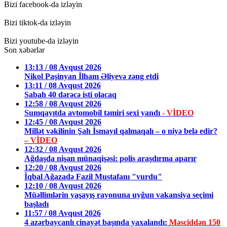
Bizi facebook-da izləyin
Bizi tiktok-da izləyin
Bizi youtube-da izləyin
Son xəbərlər
13:13 / 08 Avqust 2026
Nikol Paşinyan İlham Əliyevə zəng etdi
13:11 / 08 Avqust 2026
Sabah 40 dərəcə isti olacaq
12:58 / 08 Avqust 2026
Sumqayıtda avtomobil təmiri sexi yandı
- VİDEO
12:45 / 08 Avqust 2026
Millət vəkilinin Şah İsmayıl qalmaqalı – o niyə belə edir?
– VİDEO
12:32 / 08 Avqust 2026
Ağdaşda nişan münaqişəsi: polis araşdırma aparır
12:20 / 08 Avqust 2026
İqbal Ağazadə Fazil Mustafanı "vurdu"
12:10 / 08 Avqust 2026
Müəllimlərin yaşayış rayonuna uyğun vakansiya seçimi
başladı
11:57 / 08 Avqust 2026
4 azərbaycanlı cinayət başında yaxalandı:
Məsciddən 150