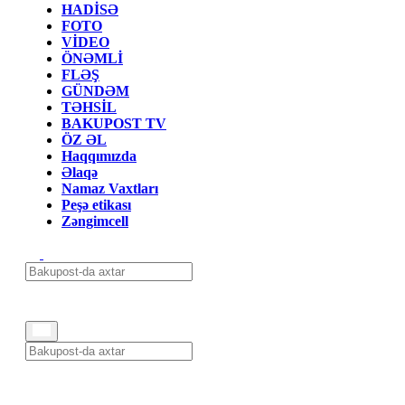
HADİSƏ
FOTO
VİDEO
ÖNƏMLİ
FLƏŞ
GÜNDƏM
TƏHSİL
BAKUPOST TV
ÖZ ƏL
Haqqımızda
Əlaqə
Namaz Vaxtları
Peşə etikası
Zəngimcell