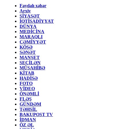
Faydalı xəbər
Arxiv
SİYASƏT
İQTİSADİYYAT
DÜNYA
MEDİCİNA
MARAQLI
CƏMİYYƏT
KÖŞƏ
SƏNƏT
MANŞET
SEÇİLƏN
MÜSAHİBƏ
KİTAB
HADİSƏ
FOTO
VİDEO
ÖNƏMLİ
FLƏŞ
GÜNDƏM
TƏHSİL
BAKUPOST TV
İDMAN
ÖZ ƏL