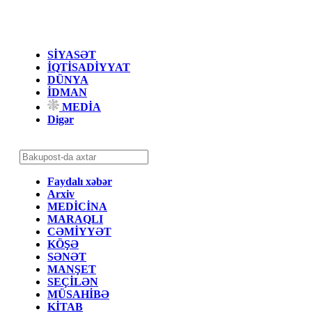
SİYASƏT
İQTİSADİYYAT
DÜNYA
İDMAN
MEDİA
Digər
Faydalı xəbər
Arxiv
MEDİCİNA
MARAQLI
CƏMİYYƏT
KÖŞƏ
SƏNƏT
MANŞET
SEÇİLƏN
MÜSAHİBƏ
KİTAB