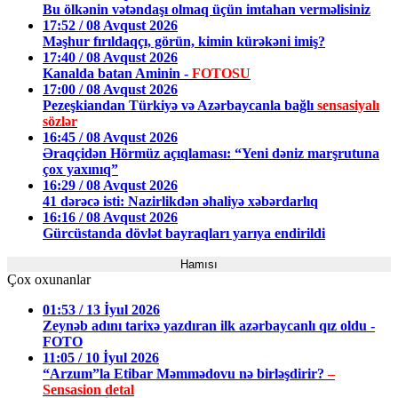
Bu ölkənin vətəndaşı olmaq üçün imtahan verməlisiniz
17:52 / 08 Avqust 2026
Məşhur fırıldaqçı, görün, kimin kürəkəni imiş?
17:40 / 08 Avqust 2026
Kanalda batan Aminin -
FOTOSU
17:00 / 08 Avqust 2026
Pezeşkiandan Türkiyə və Azərbaycanla bağlı
sensasiyalı
sözlər
16:45 / 08 Avqust 2026
Əraqçidən Hörmüz açıqlaması: “Yeni dəniz marşrutuna
çox yaxınıq”
16:29 / 08 Avqust 2026
41 dərəcə isti: Nazirlikdən əhaliyə xəbərdarlıq
16:16 / 08 Avqust 2026
Gürcüstanda dövlət bayraqları yarıya endirildi
Hamısı
Çox oxunanlar
01:53 / 13 İyul 2026
Zeynəb adını tarixə yazdıran ilk azərbaycanlı qız oldu -
FOTO
11:05 / 10 İyul 2026
“Arzum”la Etibar Məmmədovu nə birləşdirir?
–
Sensasion detal