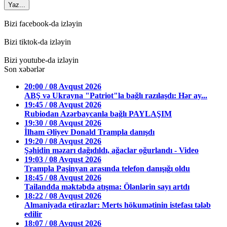
Yaz...
Bizi facebook-da izləyin
Bizi tiktok-da izləyin
Bizi youtube-da izləyin
Son xəbərlər
20:00 / 08 Avqust 2026
ABŞ və Ukrayna "Patriot"la bağlı razılaşdı: Hər ay...
19:45 / 08 Avqust 2026
Rubiodan Azərbaycanla bağlı PAYLAŞIM
19:30 / 08 Avqust 2026
İlham Əliyev Donald Trampla danışdı
19:20 / 08 Avqust 2026
Şəhidin məzarı dağıdıldı, ağaclar oğurlandı - Video
19:03 / 08 Avqust 2026
Trampla Paşinyan arasında telefon danışığı oldu
18:45 / 08 Avqust 2026
Tailandda məktəbdə atışma: Ölənlərin sayı artdı
18:22 / 08 Avqust 2026
Almaniyada etirazlar: Merts hökumətinin istefası tələb
edilir
18:07 / 08 Avqust 2026