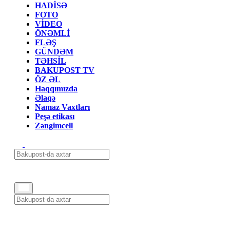
HADİSƏ
FOTO
VİDEO
ÖNƏMLİ
FLƏŞ
GÜNDƏM
TƏHSİL
BAKUPOST TV
ÖZ ƏL
Haqqımızda
Əlaqə
Namaz Vaxtları
Peşə etikası
Zəngimcell