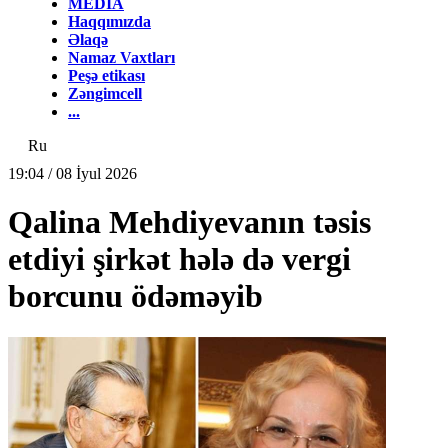
MEDİA
Haqqımızda
Əlaqə
Namaz Vaxtları
Peşə etikası
Zəngimcell
...
Ru
19:04 / 08 İyul 2026
Qalina Mehdiyevanın təsis
etdiyi şirkət hələ də vergi
borcunu ödəməyib