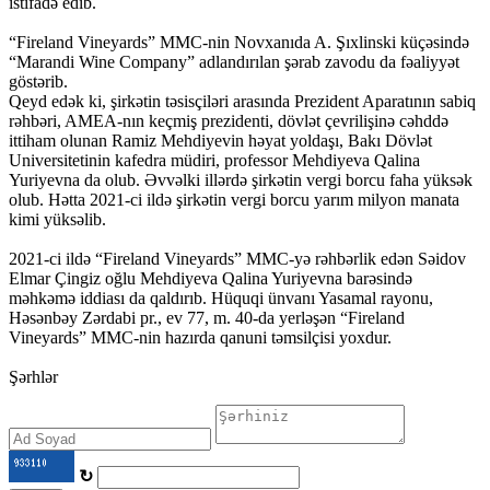
istifadə edib.
“Fireland Vineyards” MMC-nin Novxanıda A. Şıxlinski küçəsində
“Marandi Wine Company” adlandırılan şərab zavodu da fəaliyyət
göstərib.
Qeyd edək ki, şirkətin təsisçiləri arasında Prezident Aparatının sabiq
rəhbəri, AMEA-nın keçmiş prezidenti, dövlət çevrilişinə cəhddə
ittiham olunan Ramiz Mehdiyevin həyat yoldaşı, Bakı Dövlət
Universitetinin kafedra müdiri, professor Mehdiyeva Qalina
Yuriyevna da olub. Əvvəlki illərdə şirkətin vergi borcu faha yüksək
olub. Hətta 2021-ci ildə şirkətin vergi borcu yarım milyon manata
kimi yüksəlib.
2021-ci ildə “Fireland Vineyards” MMC-yə rəhbərlik edən Səidov
Elmar Çingiz oğlu Mehdiyeva Qalina Yuriyevna barəsində
məhkəmə iddiası da qaldırıb. Hüquqi ünvanı Yasamal rayonu,
Həsənbəy Zərdabi pr., ev 77, m. 40-da yerləşən “Fireland
Vineyards” MMC-nin hazırda qanuni təmsilçisi yoxdur.
Şərhlər
↻