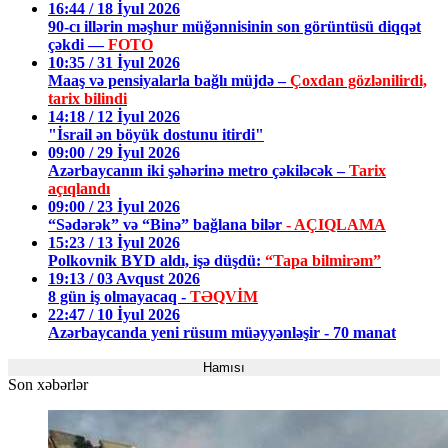
16:44 / 18 İyul 2026
90-cı illərin məşhur müğənnisinin son görüntüsü diqqət
çəkdi —
FOTO
10:35 / 31 İyul 2026
Maaş və pensiyalarla bağlı müjdə –
Çoxdan gözlənilirdi,
tarix bilindi
14:18 / 12 İyul 2026
"İsrail ən böyük dostunu itirdi"
09:00 / 29 İyul 2026
Azərbaycanın iki şəhərinə metro çəkiləcək –
Tarix
açıqlandı
09:00 / 23 İyul 2026
“Sədərək” və “Binə” bağlana bilər
- AÇIQLAMA
15:23 / 13 İyul 2026
Polkovnik BYD aldı, işə düşdü:
“Tapa bilmirəm”
19:13 / 03 Avqust 2026
8 gün iş olmayacaq -
TƏQVİM
22:47 / 10 İyul 2026
Azərbaycanda yeni rüsum müəyyənləşir - 70 manat
Hamısı
Son xəbərlər