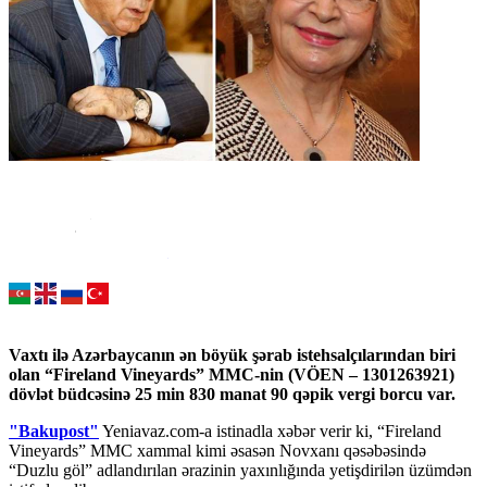
Vaxtı ilə Azərbaycanın ən böyük şərab istehsalçılarından biri
olan “Fireland Vineyards” MMC-nin (VÖEN – 1301263921)
dövlət büdcəsinə 25 min 830 manat 90 qəpik vergi borcu var.
"Bakupost"
Yeniavaz.com-a istinadla xəbər verir ki, “Fireland
Vineyards” MMC xammal kimi əsasən Novxanı qəsəbəsində
“Duzlu göl” adlandırılan ərazinin yaxınlığında yetişdirilən üzümdən