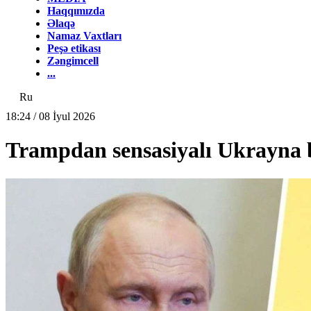
Haqqımızda
Əlaqə
Namaz Vaxtları
Peşə etikası
Zəngimcell
...
Ru
18:24 / 08 İyul 2026
Trampdan sensasiyalı Ukrayna 