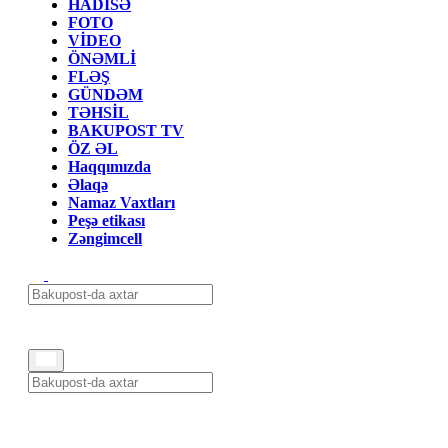
HADİSƏ
FOTO
VİDEO
ÖNƏMLİ
FLƏŞ
GÜNDƏM
TƏHSİL
BAKUPOST TV
ÖZ ƏL
Haqqımızda
Əlaqə
Namaz Vaxtları
Peşə etikası
Zəngimcell