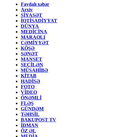
Faydalı xəbər
Arxiv
SİYASƏT
İQTİSADİYYAT
DÜNYA
MEDİCİNA
MARAQLI
CƏMİYYƏT
KÖŞƏ
SƏNƏT
MANŞET
SEÇİLƏN
MÜSAHİBƏ
KİTAB
HADİSƏ
FOTO
VİDEO
ÖNƏMLİ
FLƏŞ
GÜNDƏM
TƏHSİL
BAKUPOST TV
İDMAN
ÖZ ƏL
MEDİA