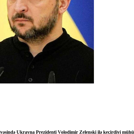
ində Ukrayna Prezidenti Volodimir Zelenski ilə keçirdiyi mühü