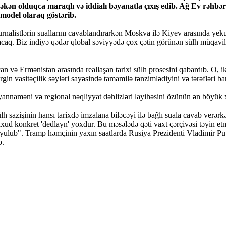
kən olduqca maraqlı və iddialı bəyanatla çıxış edib. Ağ Ev rəhbər
odel olaraq göstərib.
rnalistlərin suallarını cavablandırarkən Moskva ilə Kiyev arasında yek
caq. Biz indiyə qədər qlobal səviyyədə çox çətin görünən sülh müqavi
n və Ermənistan arasında reallaşan tarixi sülh prosesini qabardıb. O, i
vasitəçilik səyləri sayəsində tamamilə tənzimlədiyini və tərəfləri barı
annaməni və regional nəqliyyat dəhlizləri layihəsini özünün ən böyük xa
sazişinin hansı tarixdə imzalana biləcəyi ilə bağlı suala cavab verərkə
ud konkret 'dedlayn' yoxdur. Bu məsələdə qəti vaxt çərçivəsi təyin e
oyulub". Tramp həmçinin yaxın saatlarda Rusiya Prezidenti Vladimir Putin
b.