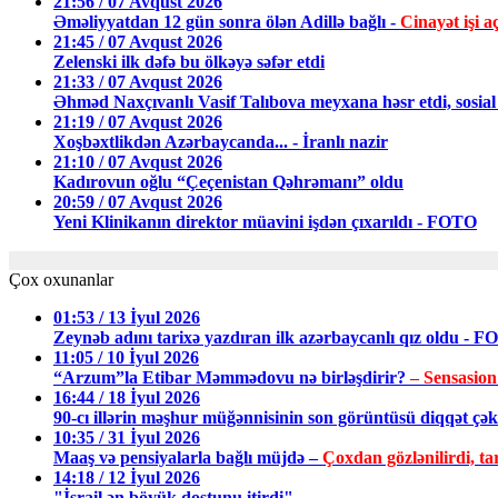
21:56 / 07 Avqust 2026
Əməliyyatdan 12 gün sonra ölən Adillə bağlı -
Cinayət işi aç
21:45 / 07 Avqust 2026
Zelenski ilk dəfə bu ölkəyə səfər etdi
21:33 / 07 Avqust 2026
Əhməd Naxçıvanlı Vasif Talıbova meyxana həsr etdi, sosial 
21:19 / 07 Avqust 2026
Xoşbəxtlikdən Azərbaycanda... - İranlı nazir
21:10 / 07 Avqust 2026
Kadırovun oğlu “Çeçenistan Qəhrəmanı” oldu
20:59 / 07 Avqust 2026
Yeni Klinikanın direktor müavini işdən çıxarıldı - FOTO
Çox oxunanlar
01:53 / 13 İyul 2026
Zeynəb adını tarixə yazdıran ilk azərbaycanlı qız oldu - 
11:05 / 10 İyul 2026
“Arzum”la Etibar Məmmədovu nə birləşdirir?
– Sensasion
16:44 / 18 İyul 2026
90-cı illərin məşhur müğənnisinin son görüntüsü diqqət ç
10:35 / 31 İyul 2026
Maaş və pensiyalarla bağlı müjdə –
Çoxdan gözlənilirdi, tar
14:18 / 12 İyul 2026
"İsrail ən böyük dostunu itirdi"