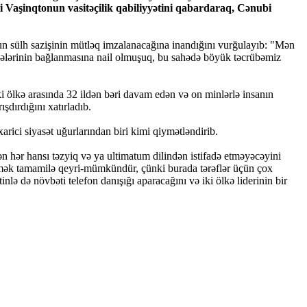
i Vaşinqtonun vasitəçilik qabiliyyətini qabardaraq, Cənubi
un sülh sazişinin mütləq imzalanacağına inandığını vurğulayıb: "Mən
lələrinin bağlanmasına nail olmuşuq, bu sahədə böyük təcrübəmiz
ki ölkə arasında 32 ildən bəri davam edən və on minlərlə insanın
şdırdığını xatırladıb.
rici siyasət uğurlarından biri kimi qiymətləndirib.
n hər hansı təzyiq və ya ultimatum dilindən istifadə etməyəcəyini
tmək tamamilə qeyri-mümkündür, çünki burada tərəflər üçün çox
lə də növbəti telefon danışığı aparacağını və iki ölkə liderinin bir