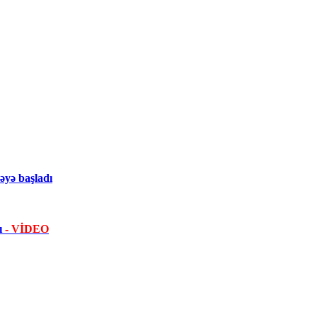
yə başladı
dı
- VİDEO