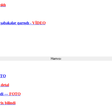
ıldı
şəbəkələr qarışdı -
VİDEO
Hamısı
FOTO
 detal
əkdi —
FOTO
ix bilindi