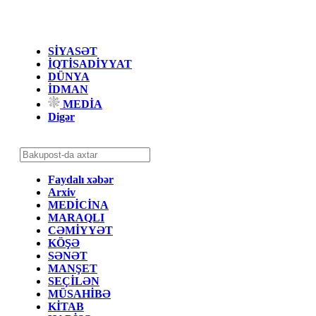
SİYASƏT
İQTİSADİYYAT
DÜNYA
İDMAN
MEDİA
Digər
Faydalı xəbər
Arxiv
MEDİCİNA
MARAQLI
CƏMİYYƏT
KÖŞƏ
SƏNƏT
MANŞET
SEÇİLƏN
MÜSAHİBƏ
KİTAB