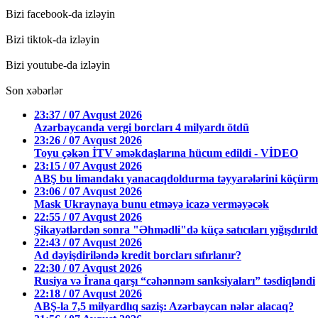
Bizi facebook-da izləyin
Bizi tiktok-da izləyin
Bizi youtube-da izləyin
Son xəbərlər
23:37 / 07 Avqust 2026
Azərbaycanda vergi borcları 4 milyardı ötdü
23:26 / 07 Avqust 2026
Toyu çəkən İTV əməkdaşlarına hücum edildi - VİDEO
23:15 / 07 Avqust 2026
ABŞ bu limandakı yanacaqdoldurma təyyarələrini köçürmə
23:06 / 07 Avqust 2026
Mask Ukraynaya bunu etməyə icazə verməyəcək
22:55 / 07 Avqust 2026
Şikayətlərdən sonra "Əhmədli"də küçə satıcıları yığışdırıl
22:43 / 07 Avqust 2026
Ad dəyişdiriləndə kredit borcları sıfırlanır?
22:30 / 07 Avqust 2026
Rusiya və İrana qarşı “cəhənnəm sanksiyaları” təsdiqləndi
22:18 / 07 Avqust 2026
ABŞ-la 7,5 milyardlıq saziş: Azərbaycan nələr alacaq?