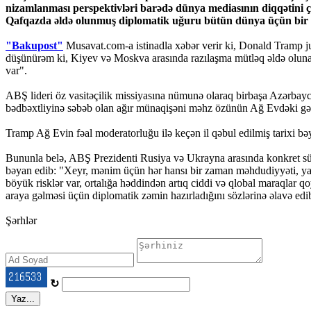
nizamlanması perspektivləri barədə dünya mediasının diqqətini çə
Qafqazda əldə olunmuş diplomatik uğuru bütün dünya üçün bir m
"Bakupost"
Musavat.com-a istinadla xəbər verir ki, Donald Tramp ju
düşünürəm ki, Kiyev və Moskva arasında razılaşma mütləq əldə oluna
var".
ABŞ lideri öz vasitəçilik missiyasına nümunə olaraq birbaşa Azərbayca
bədbəxtliyinə səbəb olan ağır münaqişəni məhz özünün Ağ Evdəki gərgin 
Tramp Ağ Evin fəal moderatorluğu ilə keçən il qəbul edilmiş tarixi bəy
Bununla belə, ABŞ Prezidenti Rusiya və Ukrayna arasında konkret sülh 
bəyan edib: "Xeyr, mənim üçün hər hansı bir zaman məhdudiyyəti, yax
böyük risklər var, ortalığa həddindən artıq ciddi və qlobal maraqlar q
araya gəlməsi üçün diplomatik zəmin hazırladığını sözlərinə əlavə edi
Şərhlər
↻
Yaz...