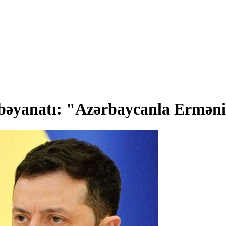
bəyanatı: "Azərbaycanla Ermənis