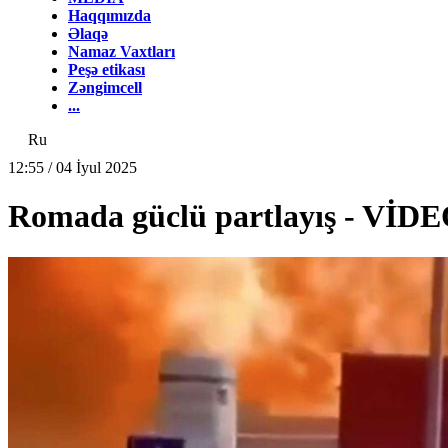
Haqqımızda
Əlaqə
Namaz Vaxtları
Peşə etikası
Zəngimcell
...
Ru
12:55 / 04 İyul 2025
Romada güclü partlayış - VİD