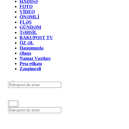
HADİSƏ
FOTO
VİDEO
ÖNƏMLİ
FLƏŞ
GÜNDƏM
TƏHSİL
BAKUPOST TV
ÖZ ƏL
Haqqımızda
Əlaqə
Namaz Vaxtları
Peşə etikası
Zəngimcell