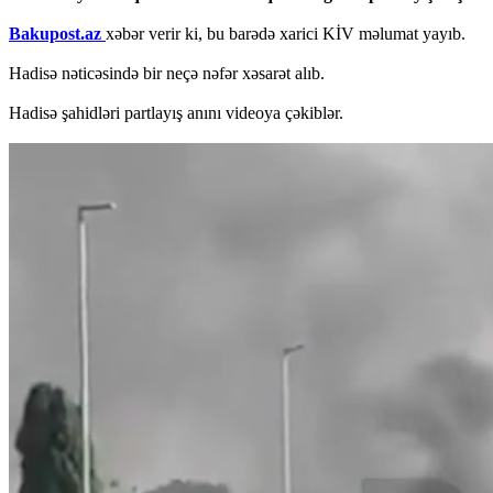
Bakupost.az
xəbər verir ki, bu barədə xarici KİV məlumat yayıb.
Hadisə nəticəsində bir neçə nəfər xəsarət alıb.
Hadisə şahidləri partlayış anını videoya çəkiblər.