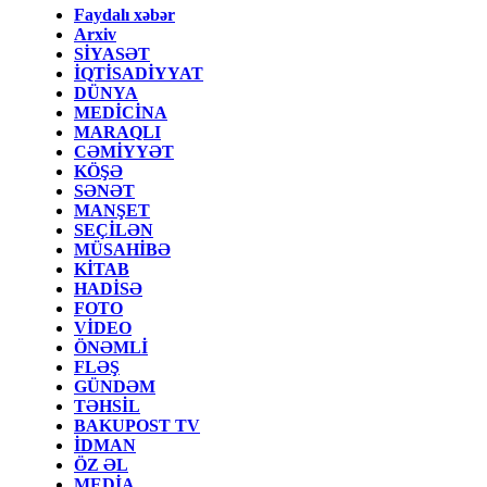
Faydalı xəbər
Arxiv
SİYASƏT
İQTİSADİYYAT
DÜNYA
MEDİCİNA
MARAQLI
CƏMİYYƏT
KÖŞƏ
SƏNƏT
MANŞET
SEÇİLƏN
MÜSAHİBƏ
KİTAB
HADİSƏ
FOTO
VİDEO
ÖNƏMLİ
FLƏŞ
GÜNDƏM
TƏHSİL
BAKUPOST TV
İDMAN
ÖZ ƏL
MEDİA