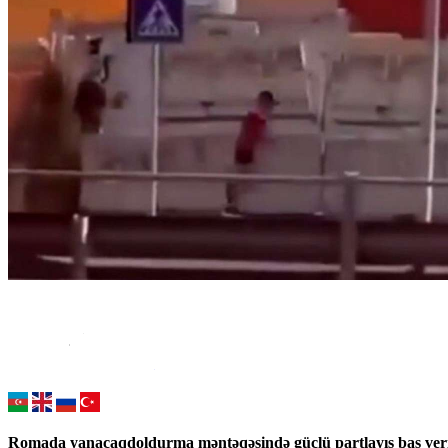
Romada yanacaqdoldurma məntəqəsində güclü partlayış baş ver