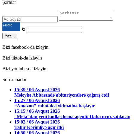
Şərhlər
↻
Yaz...
Bizi facebook-da izləyin
Bizi tiktok-da izləyin
Bizi youtube-da izləyin
Son xəbərlər
15:39 / 06 Avqust 2026
Məleykə Abbaszadə abituriyentlərə çağırış etdi
15:27 / 06 Avqust 2026
“Amazon” robotaksi xidmətinə başlayır
15:15 / 06 Avqust 2026
“Meta”dan yeni kodlaşdırma agenti: Daha ucuz satılacaq
15:02 / 06 Avqust 2026
Tahir Kərimliyə ağır itki
14:50 / 06 Avqust 2026