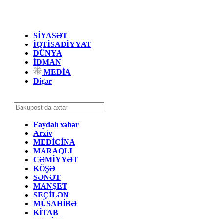
SİYASƏT
İQTİSADİYYAT
DÜNYA
İDMAN
MEDİA
Digər
Faydalı xəbər
Arxiv
MEDİCİNA
MARAQLI
CƏMİYYƏT
KÖŞƏ
SƏNƏT
MANŞET
SEÇİLƏN
MÜSAHİBƏ
KİTAB