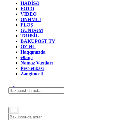
HADİSƏ
FOTO
VİDEO
ÖNƏMLİ
FLƏŞ
GÜNDƏM
TƏHSİL
BAKUPOST TV
ÖZ ƏL
Haqqımızda
Əlaqə
Namaz Vaxtları
Peşə etikası
Zəngimcell