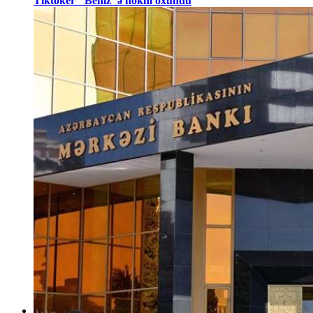
Tiktoker "Beniz"ə hökm oxundu