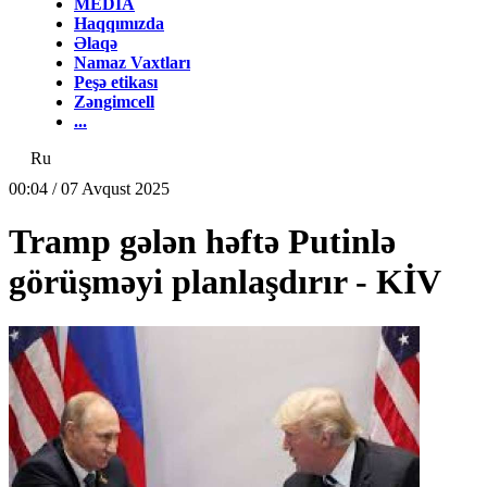
MEDİA
Haqqımızda
Əlaqə
Namaz Vaxtları
Peşə etikası
Zəngimcell
...
Ru
00:04 / 07 Avqust 2025
Tramp gələn həftə Putinlə
görüşməyi planlaşdırır - KİV