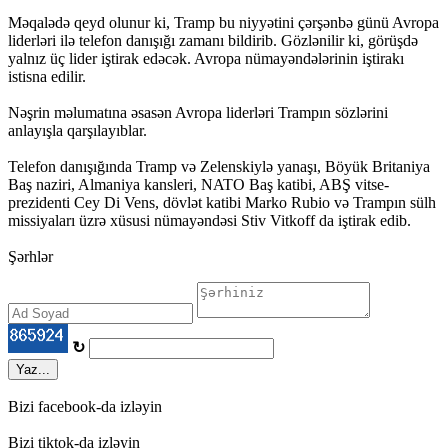
Məqalədə qeyd olunur ki, Tramp bu niyyətini çərşənbə günü Avropa
liderləri ilə telefon danışığı zamanı bildirib. Gözlənilir ki, görüşdə
yalnız üç lider iştirak edəcək. Avropa nümayəndələrinin iştirakı
istisna edilir.
Nəşrin məlumatına əsasən Avropa liderləri Trampın sözlərini
anlayışla qarşılayıblar.
Telefon danışığında Tramp və Zelenskiylə yanaşı, Böyük Britaniya
Baş naziri, Almaniya kansleri, NATO Baş katibi, ABŞ vitse-
prezidenti Cey Di Vens, dövlət katibi Marko Rubio və Trampın sülh
missiyaları üzrə xüsusi nümayəndəsi Stiv Vitkoff da iştirak edib.
Şərhlər
↻
Yaz...
Bizi facebook-da izləyin
Bizi tiktok-da izləyin