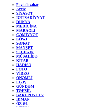
Faydalı xəbər
Arxiv
SİYASƏT
İQTİSADİYYAT
DÜNYA
MEDİCİNA
MARAQLI
CƏMİYYƏT
KÖŞƏ
SƏNƏT
MANŞET
SEÇİLƏN
MÜSAHİBƏ
KİTAB
HADİSƏ
FOTO
VİDEO
ÖNƏMLİ
FLƏŞ
GÜNDƏM
TƏHSİL
BAKUPOST TV
İDMAN
ÖZ ƏL