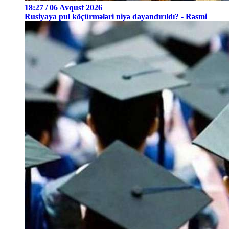
18:27 / 06 Avqust 2026
Rusiyaya pul köçürmələri niyə dayandırıldı? - Rəsmi