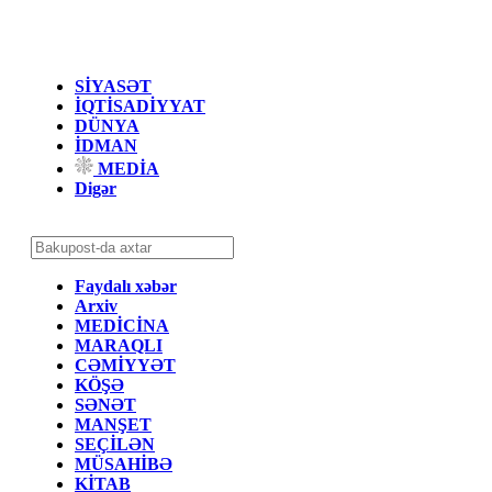
SİYASƏT
İQTİSADİYYAT
DÜNYA
İDMAN
MEDİA
Digər
Faydalı xəbər
Arxiv
MEDİCİNA
MARAQLI
CƏMİYYƏT
KÖŞƏ
SƏNƏT
MANŞET
SEÇİLƏN
MÜSAHİBƏ
KİTAB