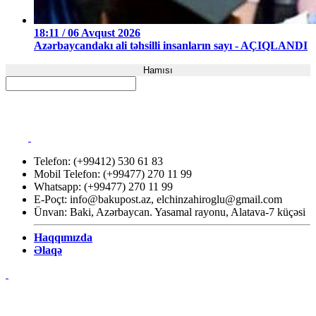
18:11 / 06 Avqust 2026
Azərbaycandakı ali təhsilli insanların sayı - AÇIQLANDI
Hamısı
Telefon: (+99412) 530 61 83
Mobil Telefon: (+99477) 270 11 99
Whatsapp: (+99477) 270 11 99
E-Poçt:
info@bakupost.az
,
elchinzahiroglu@gmail.com
Ünvan: Baki, Azərbaycan. Yasamal rayonu, Alatava-7 küçəsi
Haqqımızda
Əlaqə