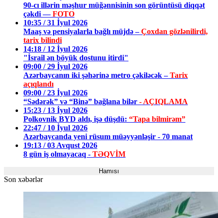
90-cı illərin məşhur müğənnisinin son görüntüsü diqqət
çəkdi —
FOTO
10:35 / 31 İyul 2026
Maaş və pensiyalarla bağlı müjdə –
Çoxdan gözlənilirdi,
tarix bilindi
14:18 / 12 İyul 2026
"İsrail ən böyük dostunu itirdi"
09:00 / 29 İyul 2026
Azərbaycanın iki şəhərinə metro çəkiləcək –
Tarix
açıqlandı
09:00 / 23 İyul 2026
“Sədərək” və “Binə” bağlana bilər
- AÇIQLAMA
15:23 / 13 İyul 2026
Polkovnik BYD aldı, işə düşdü:
“Tapa bilmirəm”
22:47 / 10 İyul 2026
Azərbaycanda yeni rüsum müəyyənləşir - 70 manat
19:13 / 03 Avqust 2026
8 gün iş olmayacaq -
TƏQVİM
Hamısı
Son xəbərlər