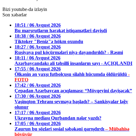
Bizi youtube-da izləyin
Son xəbərlər
18:51 / 06 Avqust 2026
Bu marşrutların hərəkət istiqamətləri dəyişdi
18:38 / 06 Avqust 2026
Tiktoker "Beniz"ə hökm oxundu
18:27 / 06 Avqust 2026
Rusiyaya pul köçürmələri niyə dayandırıldı? - Rəsmi
18:11 / 06 Avqust 2026
Azərbaycandakı ali təhsilli insanların sayı - AÇIQLANDI
17:55 / 06 Avqust 2026
Ölkənin ən yaxşı futbolçusu silahlı hücumda öldürüldü
-
FOTO
17:42 / 06 Avqust 2026
Çepadan Azərbaycan açıqlaması: “Mövqeyini dəyişəcək”
17:30 / 06 Avqust 2026
Vaşinqton Tehranı sevməyə başladı? – Sankisyalar ləğv
olunur
17:17 / 06 Avqust 2026
Ukrayna mediası Qurbandan nələr yazdı?
17:05 / 06 Avqust 2026
Zaurun bu sözləri sosial şəbəkəni qarışdırdı
– Mübahisə
böyüyür