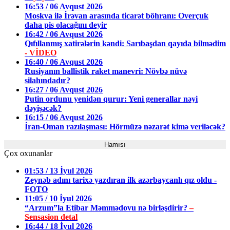
16:53 / 06 Avqust 2026
Moskva ilə İrəvan arasında ticarət böhranı: Overçuk
daha pis olacağını deyir
16:42 / 06 Avqust 2026
Qıfıllanmış xatirələrin kəndi: Sarıbaşdan qayıda bilmədim
- VİDEO
16:40 / 06 Avqust 2026
Rusiyanın ballistik raket manevri: Növbə nüvə
silahındadır?
16:27 / 06 Avqust 2026
Putin ordunu yenidən qurur: Yeni generallar nəyi
dəyişəcək?
16:15 / 06 Avqust 2026
İran-Oman razılaşması: Hörmüzə nəzarət kimə veriləcək?
Hamısı
Çox oxunanlar
01:53 / 13 İyul 2026
Zeynəb adını tarixə yazdıran ilk azərbaycanlı qız oldu -
FOTO
11:05 / 10 İyul 2026
“Arzum”la Etibar Məmmədovu nə birləşdirir?
–
Sensasion detal
16:44 / 18 İyul 2026