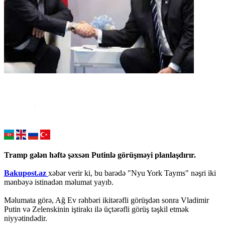
Tramp gələn həftə şəxsən Putinlə görüşməyi planlaşdırır.
Bakupost.az
xəbər verir ki, bu barədə "Nyu York Tayms" nəşri iki
mənbəyə istinadən məlumat yayıb.
Məlumata görə, Ağ Ev rəhbəri ikitərəfli görüşdən sonra Vladimir
Putin və Zelenskinin iştirakı ilə üçtərəfli görüş təşkil etmək
niyyətindədir.