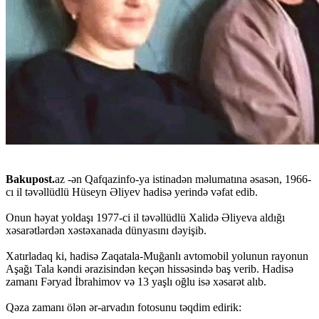
Bakupost.
az -ən Qafqazinfo-ya istinadən məlumatına əsasən, 1966-
cı il təvəllüdlü Hüseyn Əliyev hadisə yerində vəfat edib.
Onun həyat yoldaşı 1977-ci il təvəllüdlü Xalidə Əliyeva aldığı
xəsarətlərdən xəstəxanada dünyasını dəyişib.
Xatırladaq ki, hadisə Zaqatala-Muğanlı avtomobil yolunun rayonun
Aşağı Tala kəndi ərazisindən keçən hissəsində baş verib. Hadisə
zamanı Fəryad İbrahimov və 13 yaşlı oğlu isə xəsarət alıb.
Qəza zamanı ölən ər-arvadın fotosunu təqdim edirik: