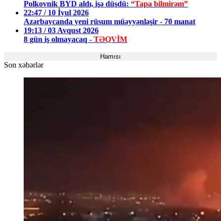
Polkovnik BYD aldı, işə düşdü:
“Tapa bilmirəm”
22:47 / 10 İyul 2026
Azərbaycanda yeni rüsum müəyyənləşir - 70 manat
19:13 / 03 Avqust 2026
8 gün iş olmayacaq -
TƏQVİM
Hamısı
Son xəbərlər