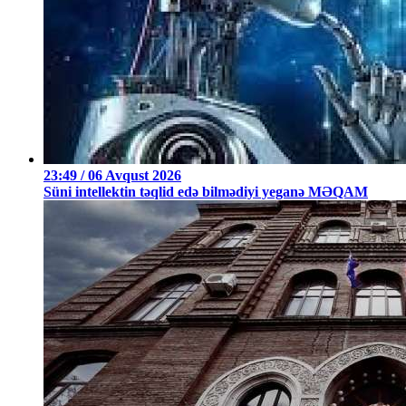
23:49 / 06 Avqust 2026
Süni intellektin təqlid edə bilmədiyi yeganə MƏQAM