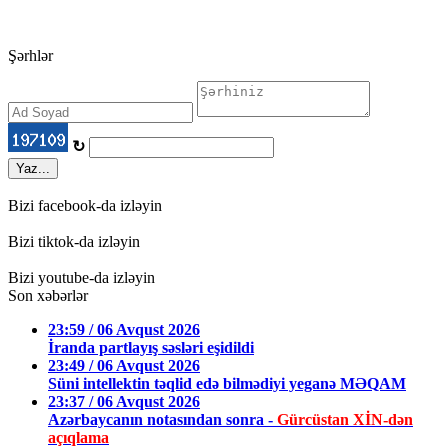
Şərhlər
↻
Yaz...
Bizi facebook-da izləyin
Bizi tiktok-da izləyin
Bizi youtube-da izləyin
Son xəbərlər
23:59 / 06 Avqust 2026
İranda partlayış səsləri eşidildi
23:49 / 06 Avqust 2026
Süni intellektin təqlid edə bilmədiyi yeganə MƏQAM
23:37 / 06 Avqust 2026
Azərbaycanın notasından sonra -
Gürcüstan XİN-dən
açıqlama