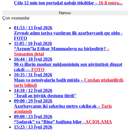
Çölə 12 min ton portağal qabığı tökdülər –
16 il sonra...
Hamısı
Çox oxunanlar
01:53 / 13 İyul 2026
Zeynəb adını tarixə yazdıran ilk azərbaycanlı qız oldu -
FOTO
11:05 / 10 İyul 2026
“Arzum”la Etibar Məmmədovu nə birləşdirir?
–
Sensasion detal
16:44 / 18 İyul 2026
90-cı illərin məşhur müğənnisinin son görüntüsü diqqət
çəkdi —
FOTO
10:35 / 31 İyul 2026
Maaş və pensiyalarla bağlı müjdə –
Çoxdan gözlənilirdi,
tarix bilindi
14:18 / 12 İyul 2026
"İsrail ən böyük dostunu itirdi"
09:00 / 29 İyul 2026
Azərbaycanın iki şəhərinə metro çəkiləcək –
Tarix
açıqlandı
09:00 / 23 İyul 2026
“Sədərək” və “Binə” bağlana bilər
- AÇIQLAMA
15:23 / 13 İyul 2026