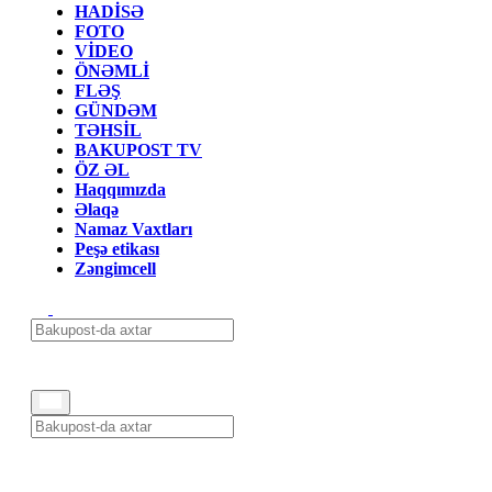
HADİSƏ
FOTO
VİDEO
ÖNƏMLİ
FLƏŞ
GÜNDƏM
TƏHSİL
BAKUPOST TV
ÖZ ƏL
Haqqımızda
Əlaqə
Namaz Vaxtları
Peşə etikası
Zəngimcell