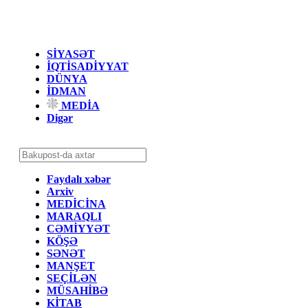
SİYASƏT
İQTİSADİYYAT
DÜNYA
İDMAN
MEDİA
Digər
Faydalı xəbər
Arxiv
MEDİCİNA
MARAQLI
CƏMİYYƏT
KÖŞƏ
SƏNƏT
MANŞET
SEÇİLƏN
MÜSAHİBƏ
KİTAB