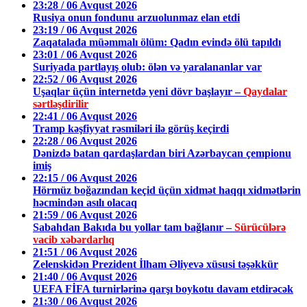
23:28 / 06 Avqust 2026
Rusiya onun fondunu arzuolunmaz elan etdi
23:19 / 06 Avqust 2026
Zaqatalada müəmmalı ölüm: Qadın evində ölü tapıldı
23:01 / 06 Avqust 2026
Suriyada partlayış olub: ölən və yaralananlar var
22:52 / 06 Avqust 2026
Uşaqlar üçün internetdə yeni dövr başlayır –
Qaydalar
sərtləşdirilir
22:41 / 06 Avqust 2026
Tramp kəşfiyyat rəsmiləri ilə görüş keçirdi
22:28 / 06 Avqust 2026
Dənizdə batan qardaşlardan biri Azərbaycan çempionu
imiş
22:15 / 06 Avqust 2026
Hörmüz boğazından keçid üçün xidmət haqqı xidmətlərin
həcmindən asılı olacaq
21:59 / 06 Avqust 2026
Sabahdan Bakıda bu yollar tam bağlanır –
Sürücülərə
vacib xəbərdarlıq
21:51 / 06 Avqust 2026
Zelenskidən Prezident İlham Əliyevə xüsusi təşəkkür
21:40 / 06 Avqust 2026
UEFA FİFA turnirlərinə qarşı boykotu davam etdirəcək
21:30 / 06 Avqust 2026