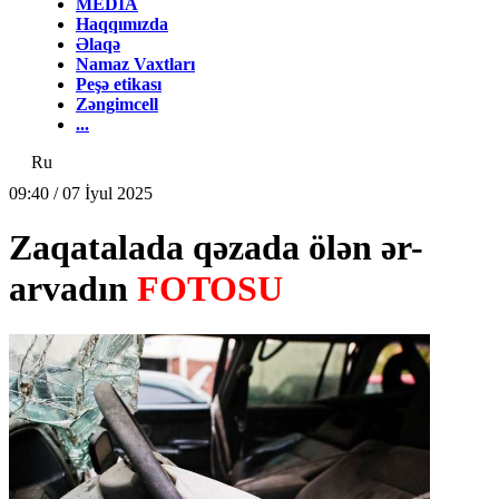
MEDİA
Haqqımızda
Əlaqə
Namaz Vaxtları
Peşə etikası
Zəngimcell
...
Ru
09:40 / 07 İyul 2025
Zaqatalada qəzada ölən ər-
arvadın
FOTOSU