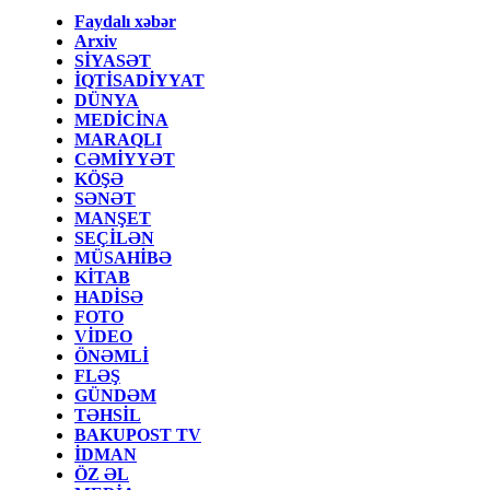
Faydalı xəbər
Arxiv
SİYASƏT
İQTİSADİYYAT
DÜNYA
MEDİCİNA
MARAQLI
CƏMİYYƏT
KÖŞƏ
SƏNƏT
MANŞET
SEÇİLƏN
MÜSAHİBƏ
KİTAB
HADİSƏ
FOTO
VİDEO
ÖNƏMLİ
FLƏŞ
GÜNDƏM
TƏHSİL
BAKUPOST TV
İDMAN
ÖZ ƏL