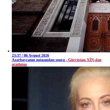
23:37 / 06 Avqust 2026
Azərbaycanın notasından sonra -
Gürcüstan XİN-dən
açıqlama