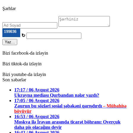
Şərhlər
↻
Yaz...
Bizi facebook-da izləyin
Bizi tiktok-da izləyin
Bizi youtube-da izləyin
Son xəbərlər
17:17 / 06 Avqust 2026
Ukrayna mediası Qurbandan nələr yazdı?
17:05 / 06 Avqust 2026
Zaurun bu sözləri sosial şəbəkəni qarışdırdı
– Mübahisə
böyüyür
16:53 / 06 Avqust 2026
Moskva ilə İrəvan arasında ticarət böhranı: Overçuk
daha pis olacağını deyir
16:42 / 06 Avqust 2026