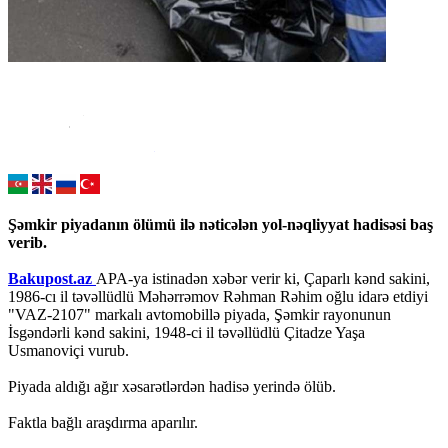
Şəmkir piyadanın ölümü ilə nəticələn yol-nəqliyyat hadisəsi baş
verib.
Bakupost.az
APA-ya istinadən xəbər verir ki, Çaparlı kənd sakini,
1986-cı il təvəllüdlü Məhərrəmov Rəhman Rəhim oğlu idarə etdiyi
"VAZ-2107" markalı avtomobillə piyada, Şəmkir rayonunun
İsgəndərli kənd sakini, 1948-ci il təvəllüdlü Çitadze Yaşa
Usmanoviçi vurub.
Piyada aldığı ağır xəsarətlərdən hadisə yerində ölüb.
Faktla bağlı araşdırma aparılır.