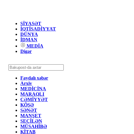
SİYASƏT
İQTİSADİYYAT
DÜNYA
İDMAN
MEDİA
Digər
Faydalı xəbər
Arxiv
MEDİCİNA
MARAQLI
CƏMİYYƏT
KÖŞƏ
SƏNƏT
MANŞET
SEÇİLƏN
MÜSAHİBƏ
KİTAB