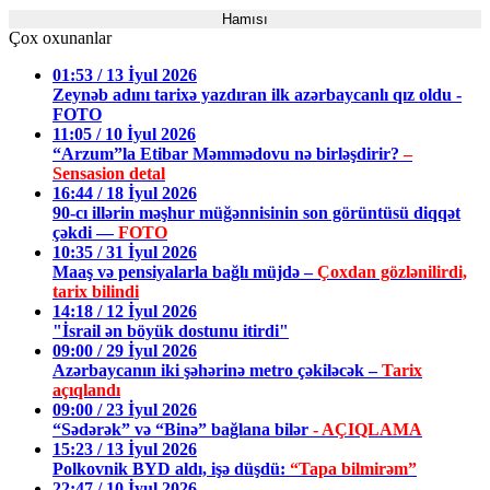
Hamısı
Çox oxunanlar
01:53 / 13 İyul 2026
Zeynəb adını tarixə yazdıran ilk azərbaycanlı qız oldu -
FOTO
11:05 / 10 İyul 2026
“Arzum”la Etibar Məmmədovu nə birləşdirir?
–
Sensasion detal
16:44 / 18 İyul 2026
90-cı illərin məşhur müğənnisinin son görüntüsü diqqət
çəkdi —
FOTO
10:35 / 31 İyul 2026
Maaş və pensiyalarla bağlı müjdə –
Çoxdan gözlənilirdi,
tarix bilindi
14:18 / 12 İyul 2026
"İsrail ən böyük dostunu itirdi"
09:00 / 29 İyul 2026
Azərbaycanın iki şəhərinə metro çəkiləcək –
Tarix
açıqlandı
09:00 / 23 İyul 2026
“Sədərək” və “Binə” bağlana bilər
- AÇIQLAMA
15:23 / 13 İyul 2026
Polkovnik BYD aldı, işə düşdü:
“Tapa bilmirəm”
22:47 / 10 İyul 2026