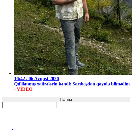
16:42 / 06 Avqust 2026
Qıfıllanmış xatirələrin kəndi: Sarıbaşdan qayıda bilmədim
- VİDEO
Hamısı