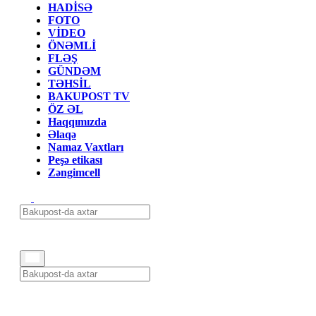
HADİSƏ
FOTO
VİDEO
ÖNƏMLİ
FLƏŞ
GÜNDƏM
TƏHSİL
BAKUPOST TV
ÖZ ƏL
Haqqımızda
Əlaqə
Namaz Vaxtları
Peşə etikası
Zəngimcell