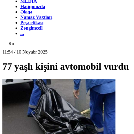
MEDİA
Haqqımızda
Əlaqə
Namaz Vaxtları
Peşə etikası
Zəngimcell
...
Ru
11:54 / 10 Noyabr 2025
77 yaşlı kişini avtomobil vurdu