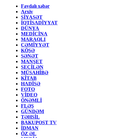
Faydalı xəbər
Arxiv
SİYASƏT
İQTİSADİYYAT
DÜNYA
MEDİCİNA
MARAQLI
CƏMİYYƏT
KÖŞƏ
SƏNƏT
MANŞET
SEÇİLƏN
MÜSAHİBƏ
KİTAB
HADİSƏ
FOTO
VİDEO
ÖNƏMLİ
FLƏŞ
GÜNDƏM
TƏHSİL
BAKUPOST TV
İDMAN
ÖZ ƏL