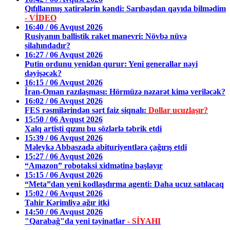
Qıfıllanmış xatirələrin kəndi: Sarıbaşdan qayıda bilmədim
- VİDEO
16:40 / 06 Avqust 2026
Rusiyanın ballistik raket manevri: Növbə nüvə
silahındadır?
16:27 / 06 Avqust 2026
Putin ordunu yenidən qurur: Yeni generallar nəyi
dəyişəcək?
16:15 / 06 Avqust 2026
İran-Oman razılaşması: Hörmüzə nəzarət kimə veriləcək?
16:02 / 06 Avqust 2026
FES rəsmilərindən sərt faiz siqnalı:
Dollar ucuzlaşır?
15:50 / 06 Avqust 2026
Xalq artisti qızını bu sözlərlə təbrik etdi
15:39 / 06 Avqust 2026
Məleykə Abbaszadə abituriyentlərə çağırış etdi
15:27 / 06 Avqust 2026
“Amazon” robotaksi xidmətinə başlayır
15:15 / 06 Avqust 2026
“Meta”dan yeni kodlaşdırma agenti: Daha ucuz satılacaq
15:02 / 06 Avqust 2026
Tahir Kərimliyə ağır itki
14:50 / 06 Avqust 2026
"Qarabağ"da yeni təyinatlar
- SİYAHI