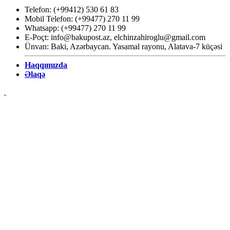
Telefon: (+99412) 530 61 83
Mobil Telefon: (+99477) 270 11 99
Whatsapp: (+99477) 270 11 99
E-Poçt:
info@bakupost.az
,
elchinzahiroglu@gmail.com
Ünvan: Baki, Azərbaycan. Yasamal rayonu, Alatava-7 küçəsi
Haqqımızda
Əlaqə