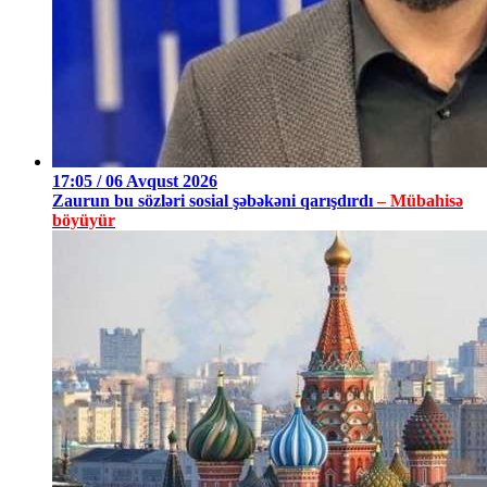
17:05 / 06 Avqust 2026
Zaurun bu sözləri sosial şəbəkəni qarışdırdı
– Mübahisə
böyüyür