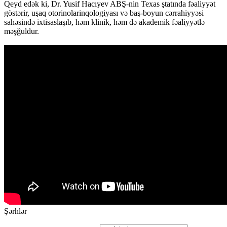
Qeyd edək ki, Dr. Yusif Hacıyev ABŞ-nin Texas ştatında fəaliyyət
göstərir, uşaq otorinolarinqologiyası və baş-boyun cərrahiyyəsi
sahəsində ixtisaslaşıb, həm klinik, həm də akademik fəaliyyətlə
məşğuldur.
Şərhlər