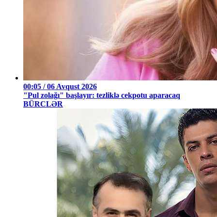
00:05 / 06 Avqust 2026
"Pul zolağı" başlayır: tezliklə cekpotu aparacaq
BÜRCLƏR