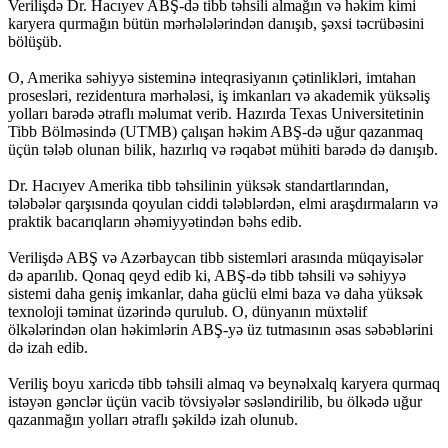
Verilişdə Dr. Hacıyev ABŞ-də tibb təhsili almağın və həkim kimi
karyera qurmağın bütün mərhələlərindən danışıb, şəxsi təcrübəsini
bölüşüb.
O, Amerika səhiyyə sisteminə inteqrasiyanın çətinlikləri, imtahan
prosesləri, rezidentura mərhələsi, iş imkanları və akademik yüksəliş
yolları barədə ətraflı məlumat verib. Hazırda Texas Universitetinin
Tibb Bölməsində (UTMB) çalışan həkim ABŞ-də uğur qazanmaq
üçün tələb olunan bilik, hazırlıq və rəqabət mühiti barədə də danışıb.
Dr. Hacıyev Amerika tibb təhsilinin yüksək standartlarından,
tələbələr qarşısında qoyulan ciddi tələblərdən, elmi araşdırmaların və
praktik bacarıqların əhəmiyyətindən bəhs edib.
Verilişdə ABŞ və Azərbaycan tibb sistemləri arasında müqayisələr
də aparılıb. Qonaq qeyd edib ki, ABŞ-də tibb təhsili və səhiyyə
sistemi daha geniş imkanlar, daha güclü elmi baza və daha yüksək
texnoloji təminat üzərində qurulub. O, dünyanın müxtəlif
ölkələrindən olan həkimlərin ABŞ-yə üz tutmasının əsas səbəblərini
də izah edib.
Veriliş boyu xaricdə tibb təhsili almaq və beynəlxalq karyera qurmaq
istəyən gənclər üçün vacib tövsiyələr səsləndirilib, bu ölkədə uğur
qazanmağın yolları ətraflı şəkildə izah olunub.