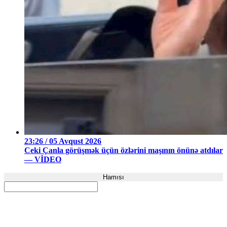
23:26 / 05 Avqust 2026
Ceki Çanla görüşmək üçün özlərini maşının önünə atdılar
— VİDEO
Hamısı