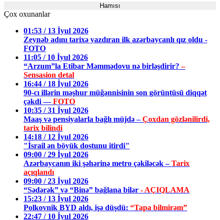
Hamısı
Çox oxunanlar
01:53 / 13 İyul 2026
Zeynəb adını tarixə yazdıran ilk azərbaycanlı qız oldu -
FOTO
11:05 / 10 İyul 2026
“Arzum”la Etibar Məmmədovu nə birləşdirir?
–
Sensasion detal
16:44 / 18 İyul 2026
90-cı illərin məşhur müğənnisinin son görüntüsü diqqət
çəkdi —
FOTO
10:35 / 31 İyul 2026
Maaş və pensiyalarla bağlı müjdə –
Çoxdan gözlənilirdi,
tarix bilindi
14:18 / 12 İyul 2026
"İsrail ən böyük dostunu itirdi"
09:00 / 29 İyul 2026
Azərbaycanın iki şəhərinə metro çəkiləcək –
Tarix
açıqlandı
09:00 / 23 İyul 2026
“Sədərək” və “Binə” bağlana bilər
- AÇIQLAMA
15:23 / 13 İyul 2026
Polkovnik BYD aldı, işə düşdü:
“Tapa bilmirəm”
22:47 / 10 İyul 2026