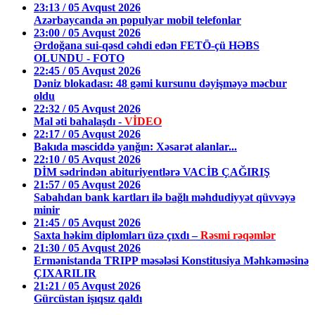
23:13 / 05 Avqust 2026
Azərbaycanda ən populyar mobil telefonlar
23:00 / 05 Avqust 2026
Ərdoğana sui-qəsd cəhdi edən FETÖ-çü HƏBS
OLUNDU - FOTO
22:45 / 05 Avqust 2026
Dəniz blokadası: 48 gəmi kursunu dəyişməyə məcbur
oldu
22:32 / 05 Avqust 2026
Mal əti bahalaşdı -
VİDEO
22:17 / 05 Avqust 2026
Bakıda məsciddə yanğın: Xəsarət alanlar...
22:10 / 05 Avqust 2026
DİM sədrindən abituriyentlərə VACİB ÇAĞIRIŞ
21:57 / 05 Avqust 2026
Sabahdan bank kartları ilə bağlı məhdudiyyət qüvvəyə
minir
21:45 / 05 Avqust 2026
Saxta həkim diplomları üzə çıxdı –
Rəsmi rəqəmlər
21:30 / 05 Avqust 2026
Ermənistanda TRIPP məsələsi Konstitusiya Məhkəməsinə
ÇIXARILIR
21:21 / 05 Avqust 2026
Gürcüstan işıqsız qaldı