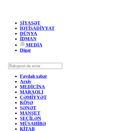
SİYASƏT
İQTİSADİYYAT
DÜNYA
İDMAN
MEDİA
Digər
Faydalı xəbər
Arxiv
MEDİCİNA
MARAQLI
CƏMİYYƏT
KÖŞƏ
SƏNƏT
MANŞET
SEÇİLƏN
MÜSAHİBƏ
KİTAB