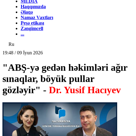
MEDİA
Haqqımızda
Əlaqə
Namaz Vaxtları
Peşə etikası
Zəngimcell
...
Ru
19:48 / 09 İyun 2026
"ABŞ-yə gedən həkimləri ağır
sınaqlar, böyük pullar
gözləyir" -
Dr. Yusif Hacıyev