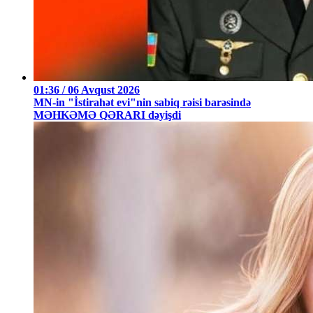
01:36 / 06 Avqust 2026
MN-in "İstirahət evi"nin sabiq rəisi barəsində
MƏHKƏMƏ QƏRARI dəyişdi