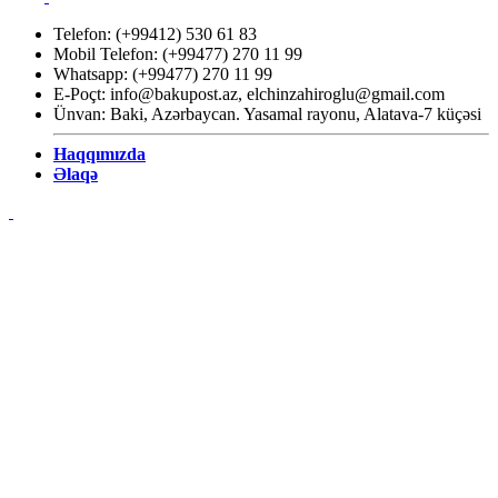
Telefon: (+99412) 530 61 83
Mobil Telefon: (+99477) 270 11 99
Whatsapp: (+99477) 270 11 99
E-Poçt:
info@bakupost.az
,
elchinzahiroglu@gmail.com
Ünvan: Baki, Azərbaycan. Yasamal rayonu, Alatava-7 küçəsi
Haqqımızda
Əlaqə