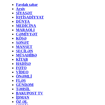
Faydalı xəbər
Arxiv
SİYASƏT
İQTİSADİYYAT
DÜNYA
MEDİCİNA
MARAQLI
CƏMİYYƏT
KÖŞƏ
SƏNƏT
MANŞET
SEÇİLƏN
MÜSAHİBƏ
KİTAB
HADİSƏ
FOTO
VİDEO
ÖNƏMLİ
FLƏŞ
GÜNDƏM
TƏHSİL
BAKUPOST TV
İDMAN
ÖZ ƏL