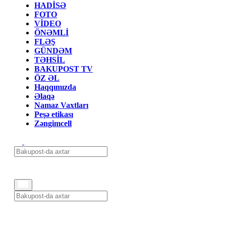
HADİSƏ
FOTO
VİDEO
ÖNƏMLİ
FLƏŞ
GÜNDƏM
TƏHSİL
BAKUPOST TV
ÖZ ƏL
Haqqımızda
Əlaqə
Namaz Vaxtları
Peşə etikası
Zəngimcell