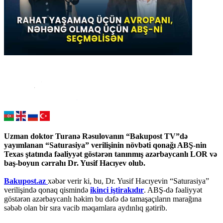
Uzman doktor Turanə Rəsulovanın “Bakupost TV”də
yayımlanan “Saturasiya” verilişinin növbəti qonağı ABŞ-nin
Texas ştatında fəaliyyət göstərən tanınmış azərbaycanlı LOR və
baş-boyun cərrahı Dr. Yusif Hacıyev olub.
Bakupost.az
xəbər verir ki, bu, Dr. Yusif Hacıyevin “Saturasiya”
verilişində qonaq qismində
ikinci iştirakıdır
. ABŞ-də fəaliyyət
göstərən azərbaycanlı həkim bu dəfə də tamaşaçıların marağına
səbəb olan bir sıra vacib məqamlara aydınlıq gətirib.