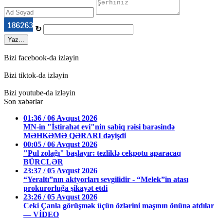
↻
Yaz...
Bizi facebook-da izləyin
Bizi tiktok-da izləyin
Bizi youtube-da izləyin
Son xəbərlər
01:36 / 06 Avqust 2026
MN-in "İstirahət evi"nin sabiq rəisi barəsində
MƏHKƏMƏ QƏRARI dəyişdi
00:05 / 06 Avqust 2026
"Pul zolağı" başlayır: tezliklə cekpotu aparacaq
BÜRCLƏR
23:37 / 05 Avqust 2026
“Yeraltı”nın aktyorları sevgilidir - “Melek”in atası
prokurorluğa şikayət etdi
23:26 / 05 Avqust 2026
Ceki Çanla görüşmək üçün özlərini maşının önünə atdılar
— VİDEO