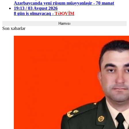
Azərbaycanda yeni rüsum müəyyənləşir - 70 manat
19:13 / 03 Avqust 2026
8 gün iş olmayacaq -
TƏQVİM
Hamısı
Son xəbərlər