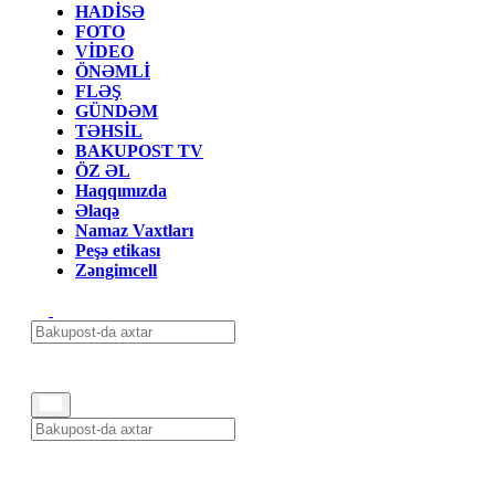
HADİSƏ
FOTO
VİDEO
ÖNƏMLİ
FLƏŞ
GÜNDƏM
TƏHSİL
BAKUPOST TV
ÖZ ƏL
Haqqımızda
Əlaqə
Namaz Vaxtları
Peşə etikası
Zəngimcell