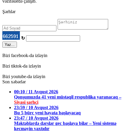
vəzifələrdə çalışıb.
Şərhlər
↻
Yaz...
Bizi facebook-da izləyin
Bizi tiktok-da izləyin
Bizi youtube-da izləyin
Son xəbərlər
00:10 / 11 Avqust 2026
Qonşumuzda 41 yeni müstəqil respublika yaranacaq –
Siyasi şərhçi
23:59 / 10 Avqust 2026
Bu 5 bürc yeni həyata başlayacaq
23:47 / 10 Avqust 2026
Məktəblərdə dərslər gec başlaya bilər – Yeni sistemə
keçməyin vaxtıdır