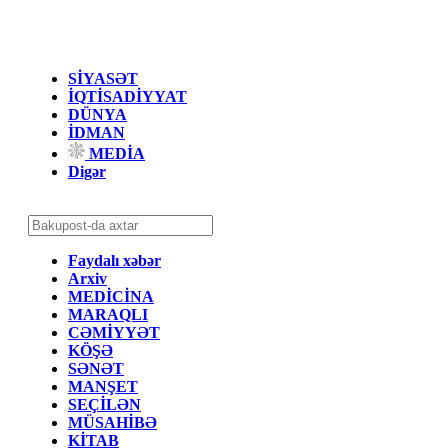
SİYASƏT
İQTİSADİYYAT
DÜNYA
İDMAN
MEDİA
Digər
Faydalı xəbər
Arxiv
MEDİCİNA
MARAQLI
CƏMİYYƏT
KÖŞƏ
SƏNƏT
MANŞET
SEÇİLƏN
MÜSAHİBƏ
KİTAB