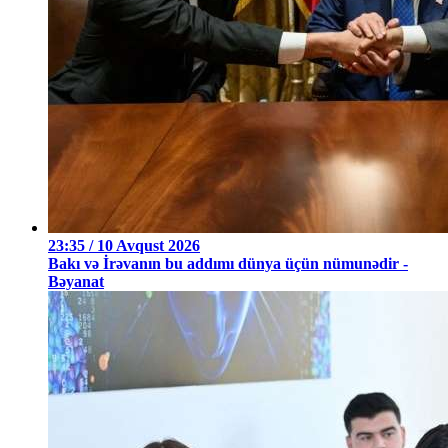
23:35 / 10 Avqust 2026
Bakı və İrəvanın bu addımı dünya üçün nümunədir -
Bəyanat