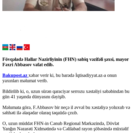
Fövqəladə Hallar Nazirliyinin (FHN) sabiq vəzifəli şəxsi, mayor
Fəxri Abbasov vəfat edib.
Bakupost.az
xəbər verir ki, bu barədə İqtisadiyyat.az-a onun
yaxınları məlumat verib.
Bildirilib ki, o, uzun sürən qaraciyər serrozu xəstəliyi səbəbindən bu
gün 41 yaşında dünyasını dəyişib.
Məlumata görə, F.Abbasov bir neçə il əvvəl bu xəstəliyə yoluxub və
səhhəti ilə əlaqədar olaraq təqaüdə çıxıb.
O, uzun müddət FHN-in Cənub Regional Mərkəzində, Dövlət
Yanğın Nəzarəti Xidmətində və Cəlilabad rayon şöbəsində müxtəlif