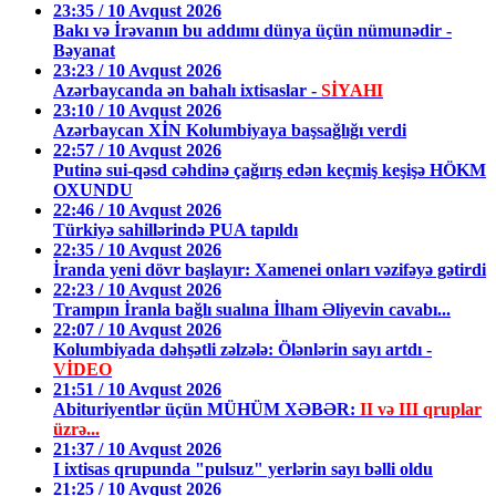
23:35 / 10 Avqust 2026
Bakı və İrəvanın bu addımı dünya üçün nümunədir -
Bəyanat
23:23 / 10 Avqust 2026
Azərbaycanda ən bahalı ixtisaslar -
SİYAHI
23:10 / 10 Avqust 2026
Azərbaycan XİN Kolumbiyaya başsağlığı verdi
22:57 / 10 Avqust 2026
Putinə sui-qəsd cəhdinə çağırış edən keçmiş keşişə HÖKM
OXUNDU
22:46 / 10 Avqust 2026
Türkiyə sahillərində PUA tapıldı
22:35 / 10 Avqust 2026
İranda yeni dövr başlayır: Xamenei onları vəzifəyə gətirdi
22:23 / 10 Avqust 2026
Trampın İranla bağlı sualına İlham Əliyevin cavabı...
22:07 / 10 Avqust 2026
Kolumbiyada dəhşətli zəlzələ: Ölənlərin sayı artdı -
VİDEO
21:51 / 10 Avqust 2026
Abituriyentlər üçün MÜHÜM XƏBƏR:
II və III qruplar
üzrə...
21:37 / 10 Avqust 2026
I ixtisas qrupunda "pulsuz" yerlərin sayı bəlli oldu
21:25 / 10 Avqust 2026