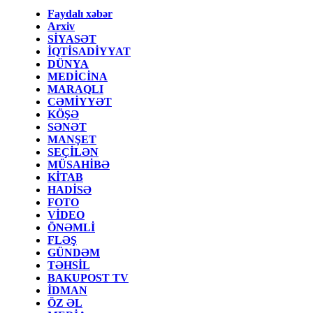
Faydalı xəbər
Arxiv
SİYASƏT
İQTİSADİYYAT
DÜNYA
MEDİCİNA
MARAQLI
CƏMİYYƏT
KÖŞƏ
SƏNƏT
MANŞET
SEÇİLƏN
MÜSAHİBƏ
KİTAB
HADİSƏ
FOTO
VİDEO
ÖNƏMLİ
FLƏŞ
GÜNDƏM
TƏHSİL
BAKUPOST TV
İDMAN
ÖZ ƏL