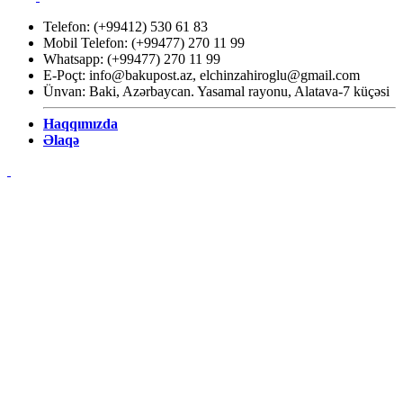
Telefon: (+99412) 530 61 83
Mobil Telefon: (+99477) 270 11 99
Whatsapp: (+99477) 270 11 99
E-Poçt:
info@bakupost.az
,
elchinzahiroglu@gmail.com
Ünvan: Baki, Azərbaycan. Yasamal rayonu, Alatava-7 küçəsi
Haqqımızda
Əlaqə