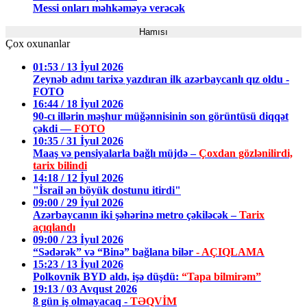
Messi onları məhkəməyə verəcək
Hamısı
Çox oxunanlar
01:53 / 13 İyul 2026
Zeynəb adını tarixə yazdıran ilk azərbaycanlı qız oldu -
FOTO
16:44 / 18 İyul 2026
90-cı illərin məşhur müğənnisinin son görüntüsü diqqət
çəkdi —
FOTO
10:35 / 31 İyul 2026
Maaş və pensiyalarla bağlı müjdə –
Çoxdan gözlənilirdi,
tarix bilindi
14:18 / 12 İyul 2026
"İsrail ən böyük dostunu itirdi"
09:00 / 29 İyul 2026
Azərbaycanın iki şəhərinə metro çəkiləcək –
Tarix
açıqlandı
09:00 / 23 İyul 2026
“Sədərək” və “Binə” bağlana bilər
- AÇIQLAMA
15:23 / 13 İyul 2026
Polkovnik BYD aldı, işə düşdü:
“Tapa bilmirəm”
19:13 / 03 Avqust 2026
8 gün iş olmayacaq -
TƏQVİM