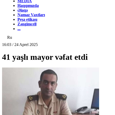
MEDİA
Haqqımızda
Əlaqə
Namaz Vaxtları
Peşə etikası
Zəngimcell
...
Ru
16:03 / 24 Aprel 2025
41 yaşlı mayor vəfat etdi