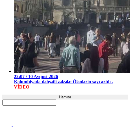
22:07 / 10 Avqust 2026
Kolumbiyada dəhşətli zəlzələ: Ölənlərin sayı artdı -
VİDEO
Hamısı