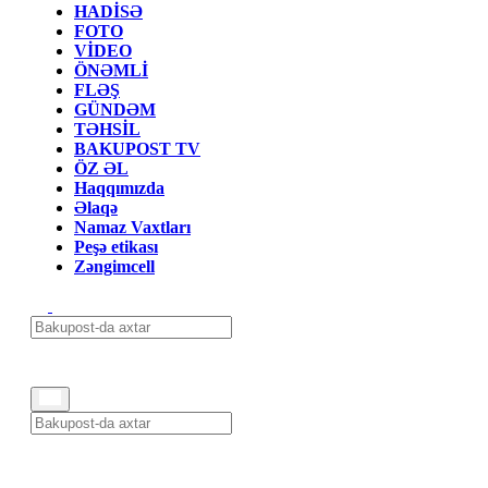
HADİSƏ
FOTO
VİDEO
ÖNƏMLİ
FLƏŞ
GÜNDƏM
TƏHSİL
BAKUPOST TV
ÖZ ƏL
Haqqımızda
Əlaqə
Namaz Vaxtları
Peşə etikası
Zəngimcell