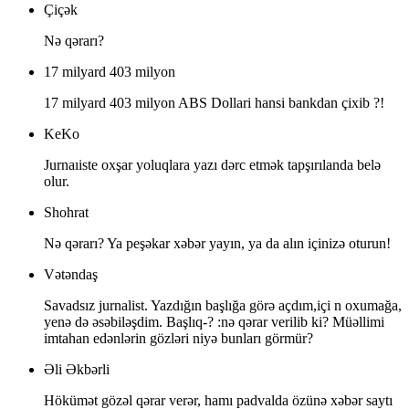
Çiçək
Nə qərarı?
17 milyard 403 milyon
17 milyard 403 milyon ABS Dollari hansi bankdan çixib ?!
KeKo
Jurnaıiste oxşar yoluqlara yazı dərc etmək tapşırılanda belə
olur.
Shohrat
Nə qərarı? Ya peşəkar xəbər yayın, ya da alın içinizə oturun!
Vətəndaş
Savadsız jurnalist. Yazdığın başlığa görə açdım,içi n oxumağa,
yenə də əsəbiləşdim. Başlıq-? :nə qərar verilib ki? Müəllimi
imtahan edənlərin gözləri niyə bunları görmür?
Əli Əkbərli
Hökümət gözəl qərar verər, hamı padvalda özünə xəbər saytı