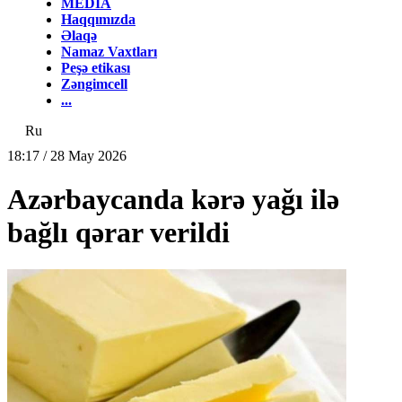
MEDİA
Haqqımızda
Əlaqə
Namaz Vaxtları
Peşə etikası
Zəngimcell
...
Ru
18:17 / 28 May 2026
Azərbaycanda kərə yağı ilə
bağlı qərar verildi