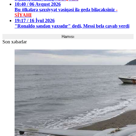
10:40 / 06 Avqust 2026
Bu ölkələrə şəxsiyyət vəsiqəsi ilə gedə biləcəksiniz
-
SİYAHI
19:17 / 16 İyul 2026
"Ronaldo səndən yaxşıdır" dedi, Messi belə cavab verdi
Hamısı
Son xəbərlər