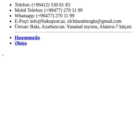
Telefon: (+99412) 530 61 83
Mobil Telefon: (+99477) 270 11 99
Whatsapp: (+99477) 270 11 99
E-Poçt:
info@bakupost.az
,
elchinzahiroglu@gmail.com
Ünvan: Baki, Azərbaycan. Yasamal rayonu, Alatava-7 küçəsi
Haqqımızda
Əlaqə