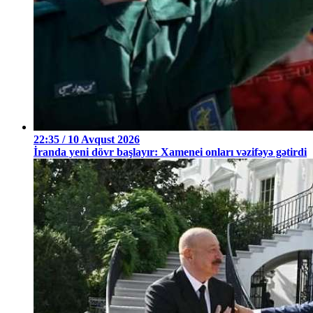
22:35 / 10 Avqust 2026
İranda yeni dövr başlayır: Xamenei onları vəzifəyə gətirdi