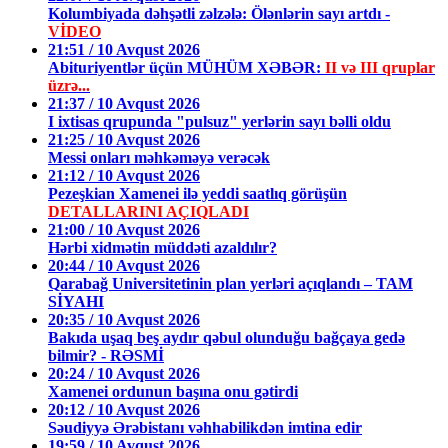
Kolumbiyada dəhşətli zəlzələ: Ölənlərin sayı artdı -
VİDEO
21:51 / 10 Avqust 2026
Abituriyentlər üçün MÜHÜM XƏBƏR:
II və III qruplar
üzrə...
21:37 / 10 Avqust 2026
I ixtisas qrupunda "pulsuz" yerlərin sayı bəlli oldu
21:25 / 10 Avqust 2026
Messi onları məhkəməyə verəcək
21:12 / 10 Avqust 2026
Pezeşkian Xamenei ilə yeddi saatlıq görüşün
DETALLARINI AÇIQLADI
21:00 / 10 Avqust 2026
Hərbi xidmətin müddəti azaldılır?
20:44 / 10 Avqust 2026
Qarabağ Universitetinin plan yerləri açıqlandı – TAM
SİYAHI
20:35 / 10 Avqust 2026
Bakıda uşaq beş aydır qəbul olunduğu bağçaya gedə
bilmir? - RƏSMİ
20:24 / 10 Avqust 2026
Xamenei ordunun başına onu gətirdi
20:12 / 10 Avqust 2026
Səudiyyə Ərəbistanı vəhhabilikdən imtina edir
19:59 / 10 Avqust 2026