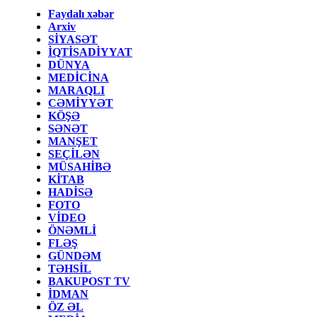
Faydalı xəbər
Arxiv
SİYASƏT
İQTİSADİYYAT
DÜNYA
MEDİCİNA
MARAQLI
CƏMİYYƏT
KÖŞƏ
SƏNƏT
MANŞET
SEÇİLƏN
MÜSAHİBƏ
KİTAB
HADİSƏ
FOTO
VİDEO
ÖNƏMLİ
FLƏŞ
GÜNDƏM
TƏHSİL
BAKUPOST TV
İDMAN
ÖZ ƏL