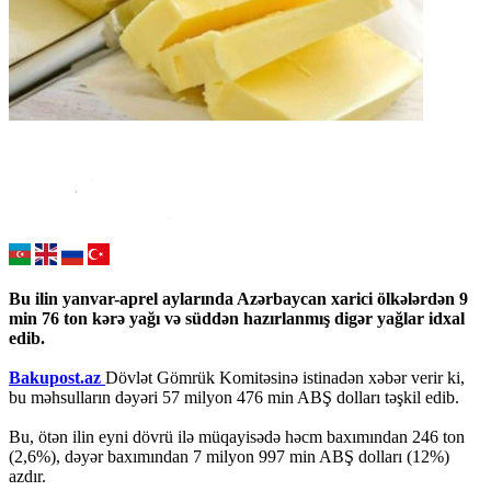
Bu ilin yanvar-aprel aylarında Azərbaycan xarici ölkələrdən 9
min 76 ton kərə yağı və süddən hazırlanmış digər yağlar idxal
edib.
Bakupost.az
Dövlət Gömrük Komitəsinə istinadən xəbər verir ki,
bu məhsulların dəyəri 57 milyon 476 min ABŞ dolları təşkil edib.
Bu, ötən ilin eyni dövrü ilə müqayisədə həcm baxımından 246 ton
(2,6%), dəyər baxımından 7 milyon 997 min ABŞ dolları (12%)
azdır.