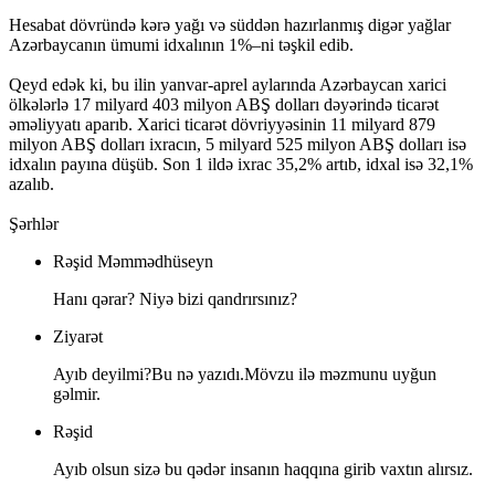
Hesabat dövründə kərə yağı və süddən hazırlanmış digər yağlar
Azərbaycanın ümumi idxalının 1%–ni təşkil edib.
Qeyd edək ki, bu ilin yanvar-aprel aylarında Azərbaycan xarici
ölkələrlə 17 milyard 403 milyon ABŞ dolları dəyərində ticarət
əməliyyatı aparıb. Xarici ticarət dövriyyəsinin 11 milyard 879
milyon ABŞ dolları ixracın, 5 milyard 525 milyon ABŞ dolları isə
idxalın payına düşüb. Son 1 ildə ixrac 35,2% artıb, idxal isə 32,1%
azalıb.
Şərhlər
Rəşid Məmmədhüseyn
Hanı qərar? Niyə bizi qandrırsınız?
Ziyarət
Ayıb deyilmi?Bu nə yazıdı.Mövzu ilə məzmunu uyğun
gəlmir.
Rəşid
Ayıb olsun sizə bu qədər insanın haqqına girib vaxtın alırsız.