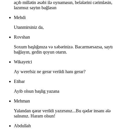
açıb millətin əsəbi ilə oynamasın, belələrini cərimləsin,
lazımsız saytın bağlasın
Mehdi
Utanmirsiniz da,
Rovshan
Soxum başlığınıza və xəbərinizə. Bacarmərsəzsa, saytı
bağlayın, gedin qoyun otarın.
Wikayetci
Ay werefsiz ne gerar verildi hanı gerar?
Etibar
Ayib olsun başlig yazana
Mehman
Yalandan qərar verildi yazırsınız...Bu qədər insanı ələ
salısınız. Haram olsun!
Abdullah