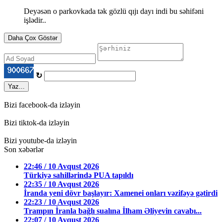
Deyəsən o parkovkada tək gözlü qıjı dayı indi bu səhifəni
işlədir..
Daha Çox Göstər
↻
Yaz...
Bizi facebook-da izləyin
Bizi tiktok-da izləyin
Bizi youtube-da izləyin
Son xəbərlər
22:46 / 10 Avqust 2026
Türkiyə sahillərində PUA tapıldı
22:35 / 10 Avqust 2026
İranda yeni dövr başlayır: Xamenei onları vəzifəyə gətirdi
22:23 / 10 Avqust 2026
Trampın İranla bağlı sualına İlham Əliyevin cavabı...
22:07 / 10 Avqust 2026