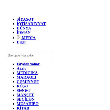
SİYASƏT
İQTİSADİYYAT
DÜNYA
İDMAN
MEDİA
Digər
Faydalı xəbər
Arxiv
MEDİCİNA
MARAQLI
CƏMİYYƏT
KÖŞƏ
SƏNƏT
MANŞET
SEÇİLƏN
MÜSAHİBƏ
KİTAB