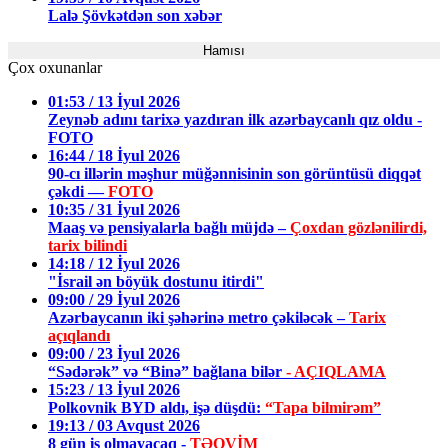
Lalə Şövkətdən son xəbər
Hamısı
Çox oxunanlar
01:53 / 13 İyul 2026
Zeynəb adını tarixə yazdıran ilk azərbaycanlı qız oldu -
FOTO
16:44 / 18 İyul 2026
90-cı illərin məşhur müğənnisinin son görüntüsü diqqət
çəkdi —
FOTO
10:35 / 31 İyul 2026
Maaş və pensiyalarla bağlı müjdə –
Çoxdan gözlənilirdi,
tarix bilindi
14:18 / 12 İyul 2026
"İsrail ən böyük dostunu itirdi"
09:00 / 29 İyul 2026
Azərbaycanın iki şəhərinə metro çəkiləcək –
Tarix
açıqlandı
09:00 / 23 İyul 2026
“Sədərək” və “Binə” bağlana bilər
- AÇIQLAMA
15:23 / 13 İyul 2026
Polkovnik BYD aldı, işə düşdü:
“Tapa bilmirəm”
19:13 / 03 Avqust 2026
8 gün iş olmayacaq -
TƏQVİM